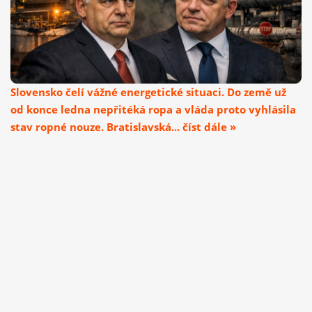
Slovensko čelí vážné energetické situaci. Do země už
od konce ledna nepřitéká ropa a vláda proto vyhlásila
stav ropné nouze. Bratislavská... číst dále »