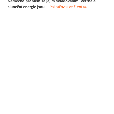
Německo problém se jejím skladováním. Větrná a
sluneční energie jsou
...
Pokračovat ve čtení »»