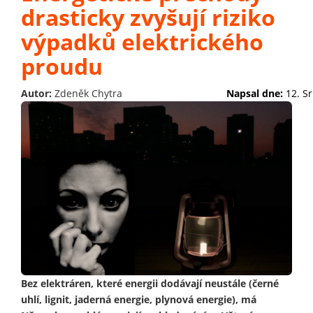
drasticky zvyšují riziko
výpadků elektrického
proudu
Autor:
Zdeněk Chytra
Napsal dne:
12. S
Bez elektráren, které energii dodávají neustále (černé
uhlí, lignit, jaderná energie, plynová energie), má