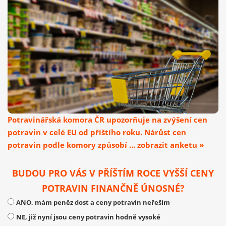
Potravinářská komora ČR upozorňuje na zvýšení cen
potravin v celé EU od příštího roku. Nárůst cen
potravin podle komory způsobí ... zobrazit anketu »
BUDOU PRO VÁS V PŘÍŠTÍM ROCE VYŠŠÍ CENY
POTRAVIN FINANČNĚ ÚNOSNÉ?
ANO, mám peněz dost a ceny potravin neřeším
NE, již nyní jsou ceny potravin hodně vysoké