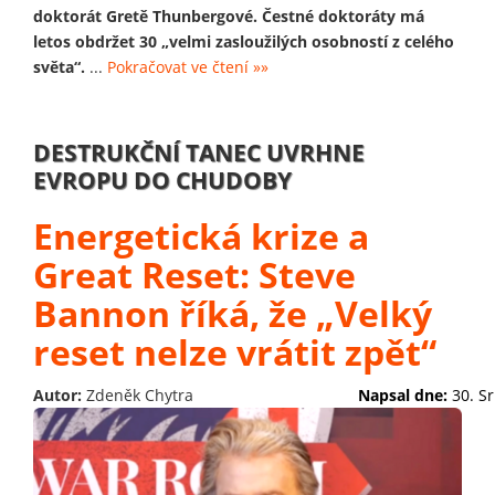
doktorát Gretě Thunbergové. Čestné doktoráty má
letos obdržet 30 „velmi zasloužilých osobností z celého
světa“.
...
Pokračovat ve čtení »»
DESTRUKČNÍ TANEC UVRHNE
EVROPU DO CHUDOBY
Energetická krize a
Great Reset: Steve
Bannon říká, že „Velký
reset nelze vrátit zpět“
Autor:
Zdeněk Chytra
Napsal dne:
30. S