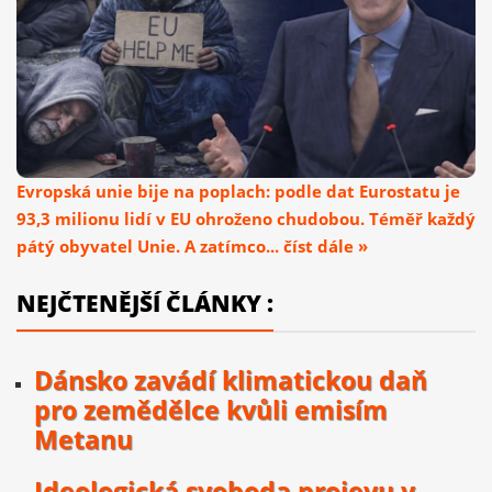
Evropská unie bije na poplach: podle dat Eurostatu je
93,3 milionu lidí v EU ohroženo chudobou. Téměř každý
pátý obyvatel Unie. A zatímco... číst dále »
NEJČTENĚJŠÍ ČLÁNKY :
Dánsko zavádí klimatickou daň
pro zemědělce kvůli emisím
Metanu
Ideologická svoboda projevu v