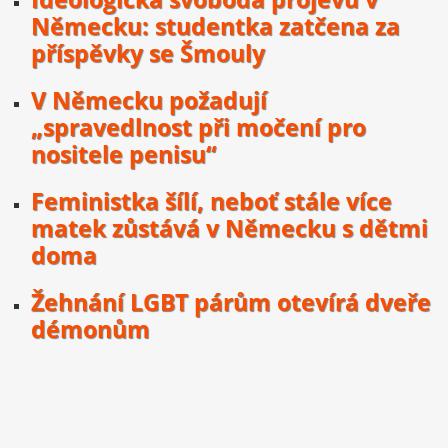
Německu: studentka zatčena za
příspěvky se Šmouly
V Německu požadují
„spravedlnost při močení pro
nositele penisu“
Feministka šílí, neboť stále více
matek zůstává v Německu s dětmi
doma
Žehnání LGBT párům otevírá dveře
démonům