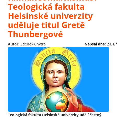
Teologická fakulta
Helsinské univerzity
uděluje titul Gretě
Thunbergové
Autor:
Zdeněk Chytra
Napsal dne:
24. B
Teologická fakulta Helsinské univerzity udělí čestný