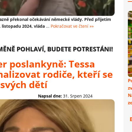
ýrazně překonal očekávání německé vlády. Před přijetím
. listopadu 2024, vláda
...
Pokračovat ve čtení »»
MĚNĚ POHLAVÍ, BUDETE POTRESTÁNI!
r poslankyně: Tessa
alizovat rodiče, kteří se
P
svých dětí
z
N
Napsal dne:
31. Srpen 2024
z