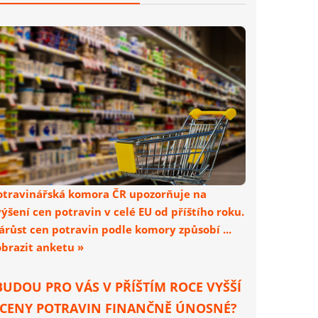
otravinářská komora ČR upozorňuje na
výšení cen potravin v celé EU od příštího roku.
árůst cen potravin podle komory způsobí ...
obrazit anketu »
BUDOU PRO VÁS V PŘÍŠTÍM ROCE VYŠŠÍ
CENY POTRAVIN FINANČNĚ ÚNOSNÉ?