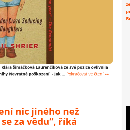
z
p
Br
 Klára Šimáčková Laurenčíková ze své pozice ovlivnila
knihy Nevratné poškození - Jak
...
Pokračovat ve čtení »»
ní nic jiného než
 se za vědu“, říká