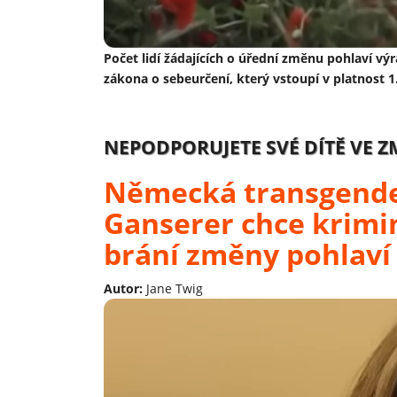
Počet lidí žádajících o úřední změnu pohlaví v
zákona o sebeurčení, který vstoupí v platnost 1
NEPODPORUJETE SVÉ DÍTĚ VE Z
Německá transgende
Ganserer chce krimin
brání změny pohlaví 
Autor:
Jane Twig