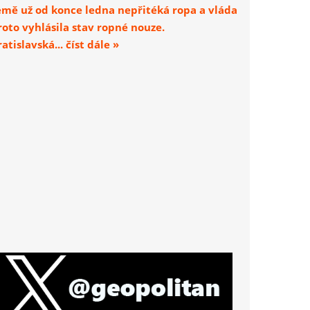
emě už od konce ledna nepřitéká ropa a vláda
roto vyhlásila stav ropné nouze.
atislavská... číst dále »