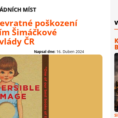
LÁDNÍCH MÍST
evratné poškození
V
vím Šimáčkové
vlády ČR
K
B
Napsal dne:
16. Duben 2024
S