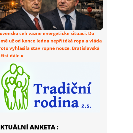
lovensko čelí vážné energetické situaci. Do
emě už od konce ledna nepřitéká ropa a vláda
roto vyhlásila stav ropné nouze. Bratislavská
. číst dále »
KTUÁLNÍ ANKETA :