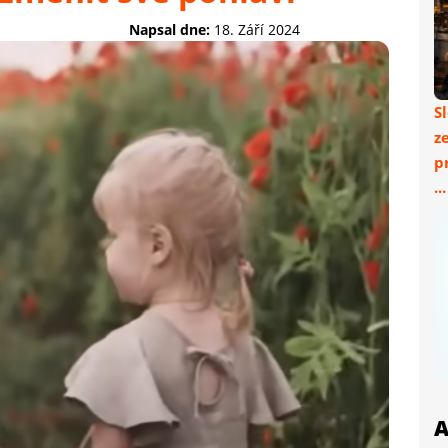
Napsal dne:
18. Září 2024
S
z
p
..
A