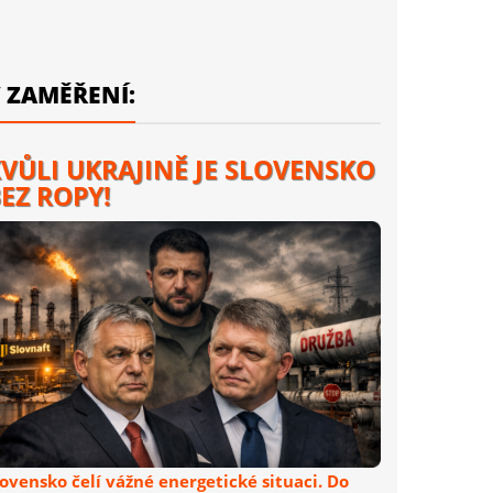
 ZAMĚŘENÍ:
VŮLI UKRAJINĚ JE SLOVENSKO
EZ ROPY!
lovensko čelí vážné energetické situaci. Do