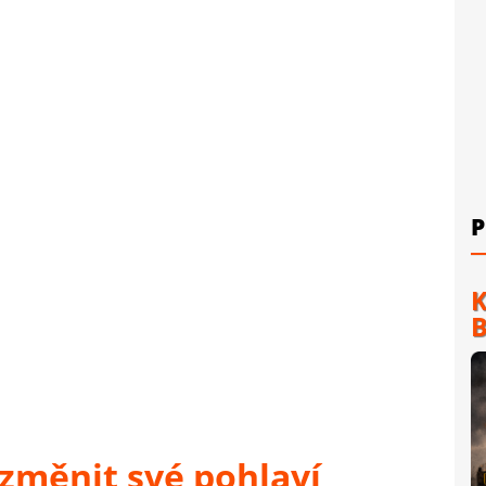
P
K
B
e změnit své pohlaví