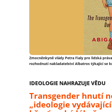
Zmocněnkyně vlády Petra Fialy pro lidská práva
rozhodnutí nakladatelství Albatros týkající se 
IDEOLOGIE NAHRAZUJE VĚDU
Transgender hnutí ne
„ideologie vydávající