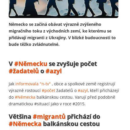
Německo se začíná obávat výrazně zvýšeného
migračního toku z východních zemí, ke kterému se
přidávají migranti z Ukrajiny. V blízké budoucnosti to
bude těžko zvládnutelné.
V
#Německu
se zvyšuje počet
#žadatelů
o
#azyl
Jak
informovala "n-tv"
, obce a spolkové země registrují
výrazně rostoucí
#počet
žadatelů o
#azyl
, kteří přicházejí
do
#Německa
balkánskou cestou. Varují před podobně
dramatickou #situací jako v roce #2015.
Většina
#migrantů
přichází do
#Německa
balkánskou cestou