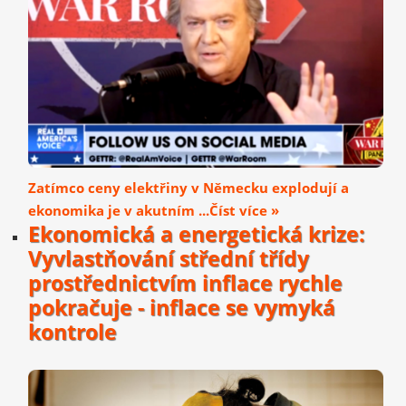
Zatímco ceny elektřiny v Německu explodují a
ekonomika je v akutním ...Číst více »
Ekonomická a energetická krize:
Vyvlastňování střední třídy
prostřednictvím inflace rychle
pokračuje - inflace se vymyká
kontrole