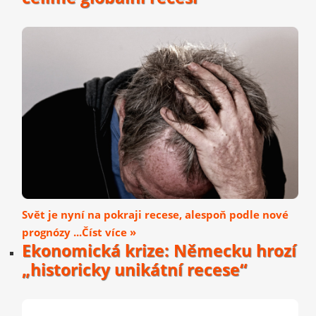
Svět je nyní na pokraji recese, alespoň podle nové
prognózy ...Číst více »
Ekonomická krize: Německu hrozí
„historicky unikátní recese“