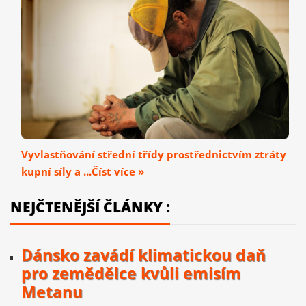
Vyvlastňování střední třídy prostřednictvím ztráty
kupní síly a ...Číst více »
NEJČTENĚJŠÍ ČLÁNKY :
Dánsko zavádí klimatickou daň
pro zemědělce kvůli emisím
Metanu