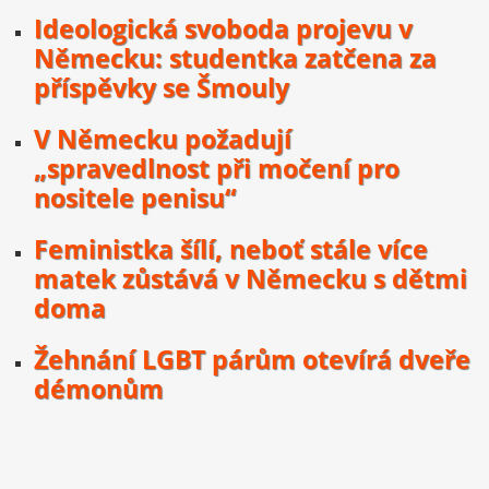
Ideologická svoboda projevu v
Německu: studentka zatčena za
příspěvky se Šmouly
V Německu požadují
„spravedlnost při močení pro
nositele penisu“
Feministka šílí, neboť stále více
matek zůstává v Německu s dětmi
doma
Žehnání LGBT párům otevírá dveře
démonům