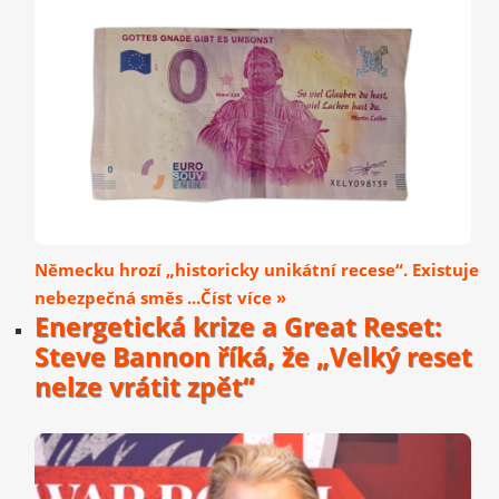
Německu hrozí „historicky unikátní recese“. Existuje
nebezpečná směs ...Číst více »
Energetická krize a Great Reset:
Steve Bannon říká, že „Velký reset
nelze vrátit zpět“