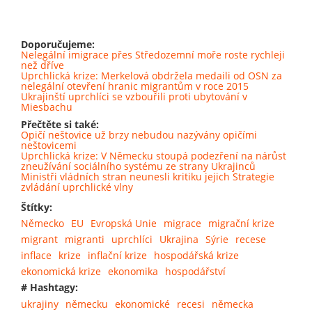
Doporučujeme:
Nelegální imigrace přes Středozemní moře roste rychleji
než dříve
Uprchlická krize: Merkelová obdržela medaili od OSN za
nelegální otevření hranic migrantům v roce 2015
Ukrajinští uprchlíci se vzbouřili proti ubytování v
Miesbachu
Přečtěte si také:
Opičí neštovice už brzy nebudou nazývány opičími
neštovicemi
Uprchlická krize: V Německu stoupá podezření na nárůst
zneužívání sociálního systému ze strany Ukrajinců
Ministři vládních stran neunesli kritiku jejich Strategie
zvládání uprchlické vlny
Štítky:
Německo
EU
Evropská Unie
migrace
migrační krize
migrant
migranti
uprchlíci
Ukrajina
Sýrie
recese
inflace
krize
inflační krize
hospodářská krize
ekonomická krize
ekonomika
hospodářství
# Hashtagy:
ukrajiny
německu
ekonomické
recesi
německa