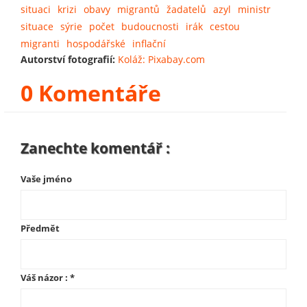
situaci
krizi
obavy
migrantů
žadatelů
azyl
ministr
situace
sýrie
počet
budoucnosti
irák
cestou
migranti
hospodářské
inflační
Autorství fotografií:
Koláž: Pixabay.com
0 Komentáře
Zanechte komentář :
Vaše jméno
Předmět
Váš názor :
*