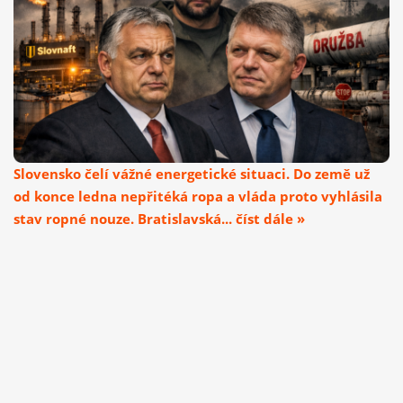
Slovensko čelí vážné energetické situaci. Do země už
od konce ledna nepřitéká ropa a vláda proto vyhlásila
stav ropné nouze. Bratislavská... číst dále »