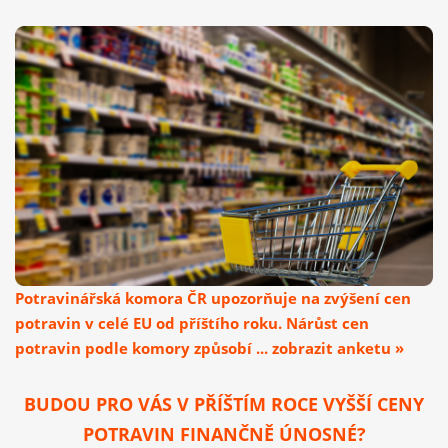
Potravinářská komora ČR upozorňuje na zvýšení cen
potravin v celé EU od příštího roku. Nárůst cen
potravin podle komory způsobí ... zobrazit anketu »
BUDOU PRO VÁS V PŘÍŠTÍM ROCE VYŠŠÍ CENY
POTRAVIN FINANČNĚ ÚNOSNÉ?