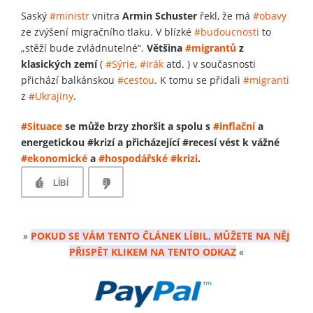
Saský
#ministr
vnitra
Armin Schuster
řekl, že má
#obavy
ze zvýšení migračního tlaku. V blízké
#budoucnosti
to
„stěží bude zvládnutelné“.
Většina
#migrantů
z
klasických zemí
(
#Sýrie
,
#Irák
atd. ) v současnosti
přichází balkánskou
#cestou
. K tomu se přidali
#migranti
z
#Ukrajiny
.
#Situace
se může brzy zhoršit a spolu s
#inflační
a
energetickou #krizí a přicházející #recesí vést k vážné
#ekonomické
a
#hospodářské
#krizi
.
LÍBÍ
»
POKUD SE VÁM TENTO ČLÁNEK LÍBIL, MŮŽETE NA NĚJ
PŘISPĚT KLIKEM NA TENTO ODKAZ
«