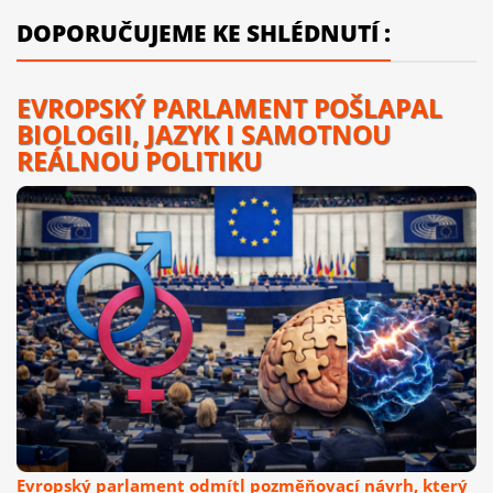
DOPORUČUJEME KE SHLÉDNUTÍ :
EVROPSKÝ PARLAMENT POŠLAPAL
BIOLOGII, JAZYK I SAMOTNOU
REÁLNOU POLITIKU
Evropský parlament odmítl pozměňovací návrh, který