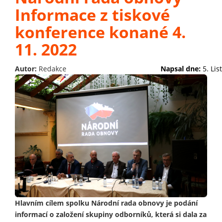
Informace z tiskové
konference konané 4.
11. 2022
Autor:
Redakce
Napsal dne:
5. Li
Hlavním cílem spolku Národní rada obnovy je podání
informací o založení skupiny odborníků, která si dala za