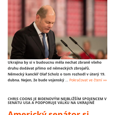
Ukrajina by si v budoucnu měla nechat zbraně všeho
druhu dodávat přímo od německých zbrojařů.
Německý kancléř Olaf Scholz o tom rozhodl v úterý 19.
dubna. Nejen, že bude vojenský
...
Pokračovat ve čtení »»
CHRIS COONS JE BIDENOVÝM NEJBLIŽŠÍM SPOJENCEM V
SENÁTU USA A PODPORUJE VÁLKU NA UKRAJINĚ
Americký senátor si