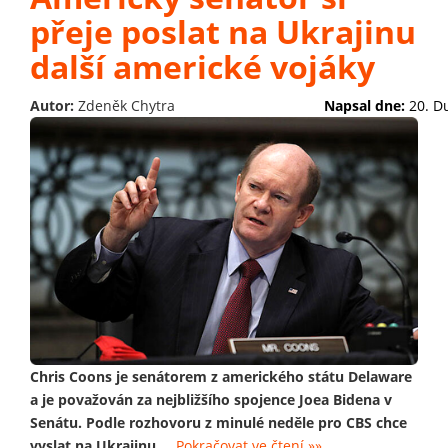
přeje poslat na Ukrajinu
další americké vojáky
Autor:
Zdeněk Chytra
Napsal dne:
20. D
Chris Coons je senátorem z amerického státu Delaware
a je považován za nejbližšího spojence Joea Bidena v
Senátu. Podle rozhovoru z minulé neděle pro CBS chce
vyslat na Ukrajinu
...
Pokračovat ve čtení »»