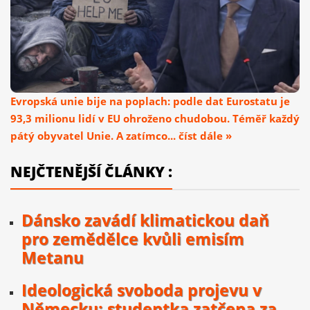
Evropská unie bije na poplach: podle dat Eurostatu je
93,3 milionu lidí v EU ohroženo chudobou. Téměř každý
pátý obyvatel Unie. A zatímco... číst dále »
NEJČTENĚJŠÍ ČLÁNKY :
Dánsko zavádí klimatickou daň
pro zemědělce kvůli emisím
Metanu
Ideologická svoboda projevu v
Německu: studentka zatčena za