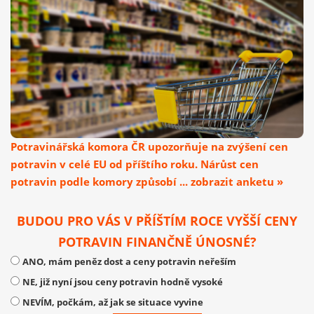
Potravinářská komora ČR upozorňuje na zvýšení cen
potravin v celé EU od příštího roku. Nárůst cen
potravin podle komory způsobí ... zobrazit anketu »
BUDOU PRO VÁS V PŘÍŠTÍM ROCE VYŠŠÍ CENY
POTRAVIN FINANČNĚ ÚNOSNÉ?
ANO, mám peněz dost a ceny potravin neřeším
NE, již nyní jsou ceny potravin hodně vysoké
NEVÍM, počkám, až jak se situace vyvine