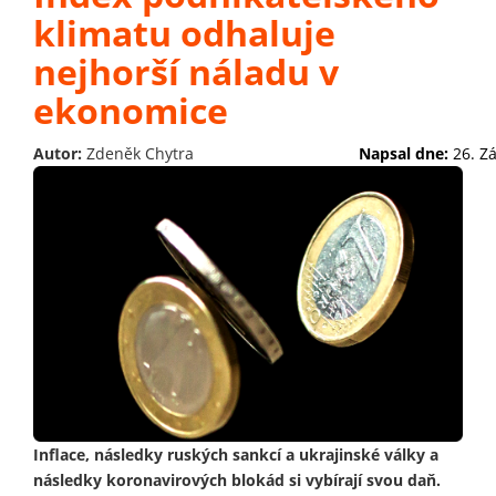
klimatu odhaluje
nejhorší náladu v
ekonomice
Autor:
Zdeněk Chytra
Napsal dne:
26. Z
Inflace, následky ruských sankcí a ukrajinské války a
následky koronavirových blokád si vybírají svou daň.