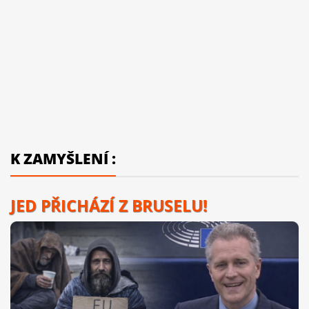
K ZAMYŠLENÍ :
JED PŘICHÁZÍ Z BRUSELU!