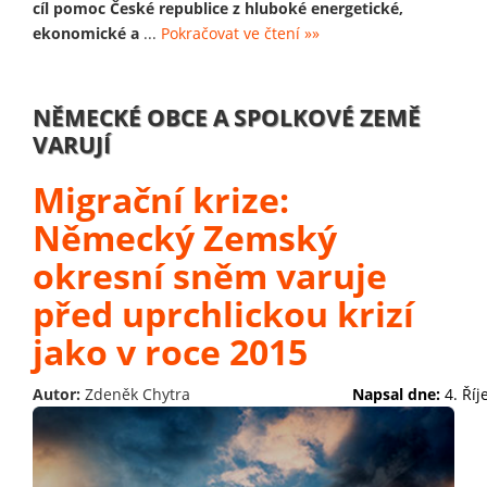
cíl pomoc České republice z hluboké energetické,
ekonomické a
...
Pokračovat ve čtení »»
NĚMECKÉ OBCE A SPOLKOVÉ ZEMĚ
VARUJÍ
Migrační krize:
Německý Zemský
okresní sněm varuje
před uprchlickou krizí
jako v roce 2015
Autor:
Zdeněk Chytra
Napsal dne:
4. Ří