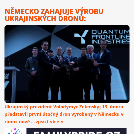
NĚMECKO ZAHAJUJE VÝROBU
UKRAJINSKÝCH DRONŮ:
Ukrajinský prezident Volodymyr Zelenskyj 13. února
představil první útočný dron vyrobený v Německu v
rámci nově ... zjistit více »