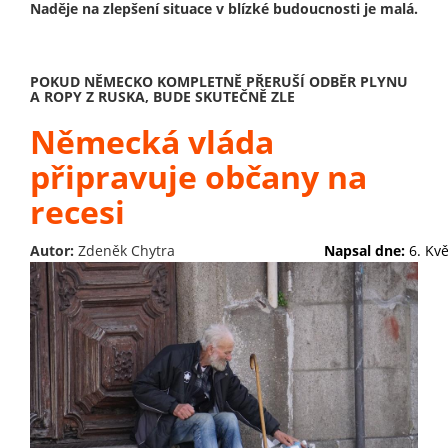
Naděje na zlepšení situace v blízké budoucnosti je malá.
POKUD NĚMECKO KOMPLETNĚ PŘERUŠÍ ODBĚR PLYNU
A ROPY Z RUSKA, BUDE SKUTEČNĚ ZLE
Německá vláda
připravuje občany na
recesi
Autor:
Zdeněk Chytra
Napsal dne:
6. Kv