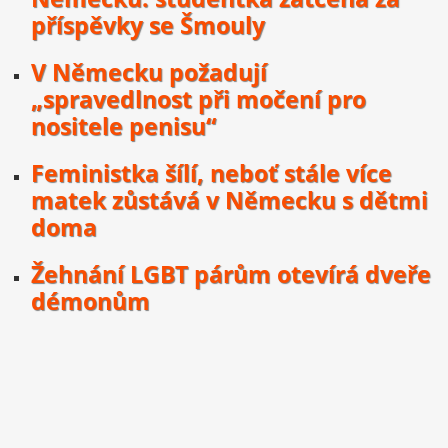
příspěvky se Šmouly
V Německu požadují
„spravedlnost při močení pro
nositele penisu“
Feministka šílí, neboť stále více
matek zůstává v Německu s dětmi
doma
Žehnání LGBT párům otevírá dveře
démonům