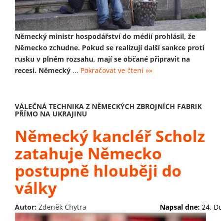
Německý ministr hospodářství do médií prohlásil, že
Německo zchudne. Pokud se realizují další sankce proti
rusku v plném rozsahu, mají se občané připravit na
recesi. Německý
...
Pokračovat ve čtení »»
VÁLEČNÁ TECHNIKA Z NĚMECKÝCH ZBROJNÍCH FABRIK
PŘÍMO NA UKRAJINU
Německý kancléř Scholz
zatahuje Německo
postupně hlouběji do
války
Autor:
Zdeněk Chytra
Napsal dne:
24. D