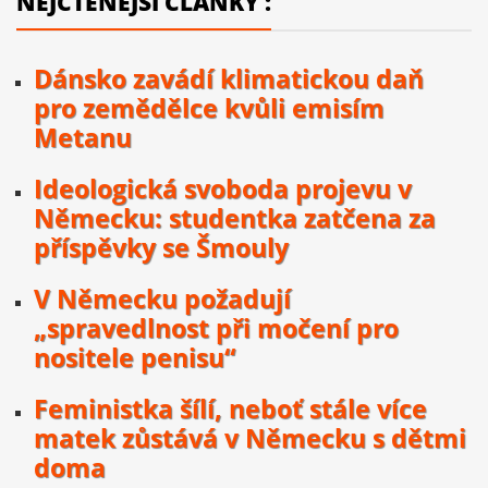
NEJČTENĚJŠÍ ČLÁNKY :
Dánsko zavádí klimatickou daň
pro zemědělce kvůli emisím
Metanu
Ideologická svoboda projevu v
Německu: studentka zatčena za
příspěvky se Šmouly
V Německu požadují
„spravedlnost při močení pro
nositele penisu“
Feministka šílí, neboť stále více
matek zůstává v Německu s dětmi
doma