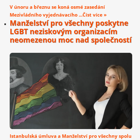
V únoru a březnu se koná osmé zasedání
Mezivládního vyjednávacího ...Číst více »
Manželství pro všechny poskytne
LGBT neziskovým organizacím
neomezenou moc nad společností
Istanbulská úmluva a Manželství pro všechny spolu