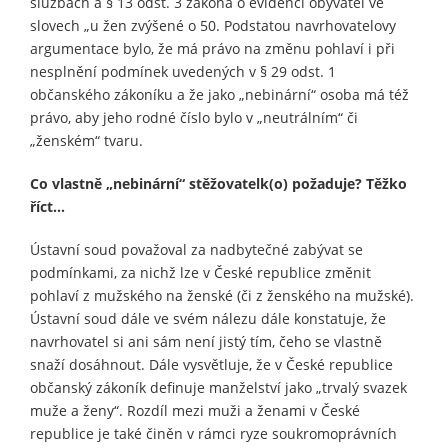
službách a § 13 odst. 3 zákona o evidenci obyvatel ve
slovech „u žen zvýšené o 50. Podstatou navrhovatelovy
argumentace bylo, že má právo na změnu pohlaví i při
nesplnění podmínek uvedených v § 29 odst. 1
občanského zákoníku a že jako „nebinární“ osoba má též
právo, aby jeho rodné číslo bylo v „neutrálním“ či
„ženském“ tvaru.
Co vlastně „nebinární“ stěžovatelk(o) požaduje? Těžko
říct...
Ústavní soud považoval za nadbytečné zabývat se
podmínkami, za nichž lze v České republice změnit
pohlaví z mužského na ženské (či z ženského na mužské).
Ústavní soud dále ve svém nálezu dále konstatuje, že
navrhovatel si ani sám není jistý tím, čeho se vlastně
snaží dosáhnout. Dále vysvětluje, že v České republice
občanský zákoník definuje manželství jako „trvalý svazek
muže a ženy“. Rozdíl mezi muži a ženami v České
republice je také činěn v rámci ryze soukromoprávních