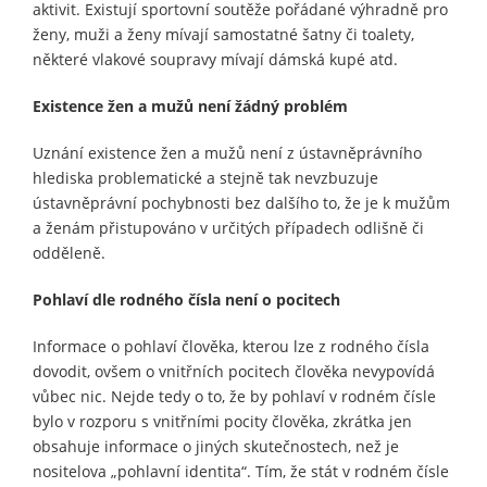
aktivit. Existují sportovní soutěže pořádané výhradně pro
ženy, muži a ženy mívají samostatné šatny či toalety,
některé vlakové soupravy mívají dámská kupé atd.
Existence žen a mužů není žádný problém
Uznání existence žen a mužů není z ústavněprávního
hlediska problematické a stejně tak nevzbuzuje
ústavněprávní pochybnosti bez dalšího to, že je k mužům
a ženám přistupováno v určitých případech odlišně či
odděleně.
Pohlaví dle rodného čísla není o pocitech
Informace o pohlaví člověka, kterou lze z rodného čísla
dovodit, ovšem o vnitřních pocitech člověka nevypovídá
vůbec nic. Nejde tedy o to, že by pohlaví v rodném čísle
bylo v rozporu s vnitřními pocity člověka, zkrátka jen
obsahuje informace o jiných skutečnostech, než je
nositelova „pohlavní identita“. Tím, že stát v rodném čísle