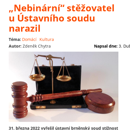
„Nebinární“ stěžovatel
u Ústavního soudu
narazil
Téma:
Domácí
Kultura
Autor:
Zdeněk Chytra
Napsal dne:
3. Du
31. března 2022 vyřešil ústavní brněnský soud stížnost