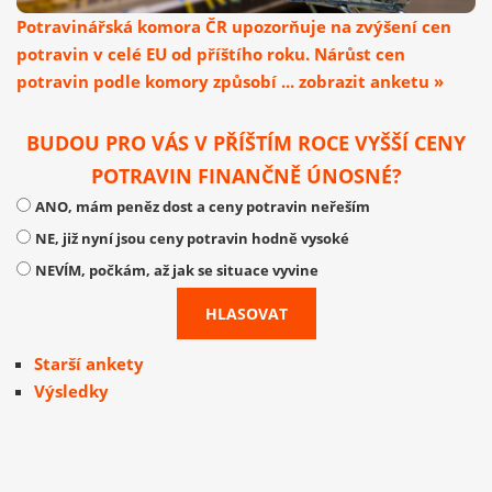
Potravinářská komora ČR upozorňuje na zvýšení cen
potravin v celé EU od příštího roku. Nárůst cen
potravin podle komory způsobí ... zobrazit anketu »
BUDOU PRO VÁS V PŘÍŠTÍM ROCE VYŠŠÍ CENY
POTRAVIN FINANČNĚ ÚNOSNÉ?
ANO, mám peněz dost a ceny potravin neřeším
NE, již nyní jsou ceny potravin hodně vysoké
NEVÍM, počkám, až jak se situace vyvine
Starší ankety
Výsledky