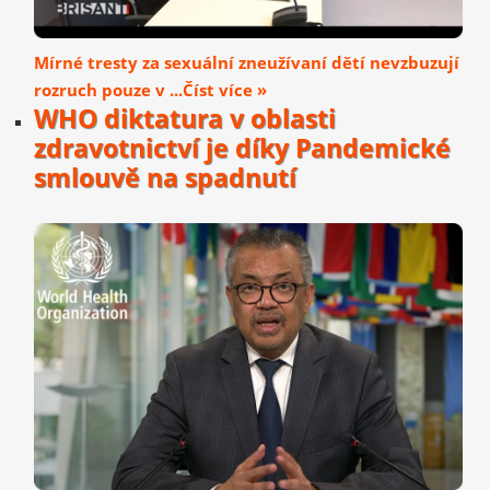
Mírné tresty za sexuální zneužívaní dětí nevzbuzují
rozruch pouze v ...Číst více »
WHO diktatura v oblasti
zdravotnictví je díky Pandemické
smlouvě na spadnutí