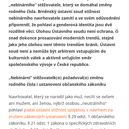
„nebinárního“ stěžovatele, který se domáhal změny
rodného čísla. Brněnský ústavní soud stížnost
nebinárního navrhovatele zamítl a ve svém odůvodnění
připomněl, že pohlaví a genderová identita jsou dvě
rozdílné věci. Úlohou Ústavního soudu není ochrana, či
snad dokonce prosazování moderních trendů, stejně
jako jeho úlohou není těmto trendům bránit. Ústavní
soud není a nemůže být arbitrem vstupujícím do
kulturních válek a aktivně určujícím směr
společenského vývoje v České republice.
„Nebinární“ stěžovatelk(o) požadoval(o) změnu
rodného čísla i ustanovení občanského zákoníku
Navrhovatel, který se narodil jako muž, necítí se ovšem
ani mužem, ani ženou, nýbrž osobou „neutrálního“
pohlaví
podal ústavní stížnost spojenou s návrhem na
zrušení zákonných ustanovení
§ 29 odst. 1 občanského
zákoníku, § 21 odst. 1 zákona o specifických zdravotních