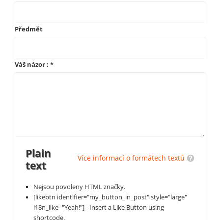
Předmět
Váš názor :
*
Plain
Více informací o formátech textů
text
Nejsou povoleny HTML značky.
[likebtn identifier="my_button_in_post" style="large"
i18n_like="Yeah!"] - Insert a Like Button using
shortcode.