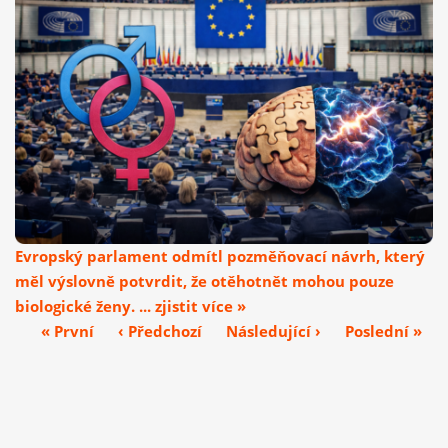
Evropský parlament odmítl pozměňovací návrh, který
měl výslovně potvrdit, že otěhotnět mohou pouze
biologické ženy. ... zjistit více »
« První
‹ Předchozí
Následující ›
Poslední »