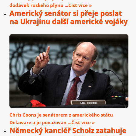
dodávek ruského plynu ...Číst více »
Americký senátor si přeje poslat
na Ukrajinu další americké vojáky
Chris Coons je senátorem z amerického státu
Delaware a je považován ...Číst více »
Německý kancléř Scholz zatahuje