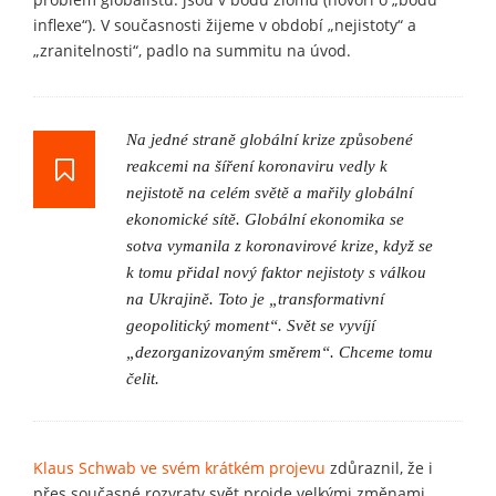
inflexe“). V současnosti žijeme v období „nejistoty“ a
„zranitelnosti“, padlo na summitu na úvod.
Na jedné straně globální krize způsobené
reakcemi na šíření koronaviru vedly k
nejistotě na celém světě a mařily globální
ekonomické sítě. Globální ekonomika se
sotva vymanila z koronavirové krize, když se
k tomu přidal nový faktor nejistoty s válkou
na Ukrajině. Toto je „transformativní
geopolitický moment“. Svět se vyvíjí
„dezorganizovaným směrem“. Chceme tomu
čelit.
Klaus Schwab ve svém krátkém projevu
zdůraznil, že i
přes současné rozvraty svět projde velkými změnami