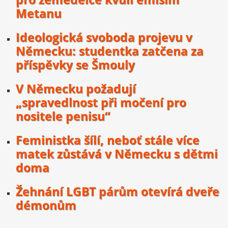
Metanu
Ideologická svoboda projevu v
Německu: studentka zatčena za
příspěvky se Šmouly
V Německu požadují
„spravedlnost při močení pro
nositele penisu“
Feministka šílí, neboť stále více
matek zůstává v Německu s dětmi
doma
Žehnání LGBT párům otevírá dveře
démonům