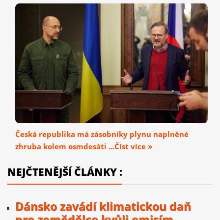
Česká republika má zásobníky plynu naplněné
zhruba kolem osmdesáti ...Číst více »
NEJČTENĚJŠÍ ČLÁNKY :
Dánsko zavádí klimatickou daň
pro zemědělce kvůli emisím