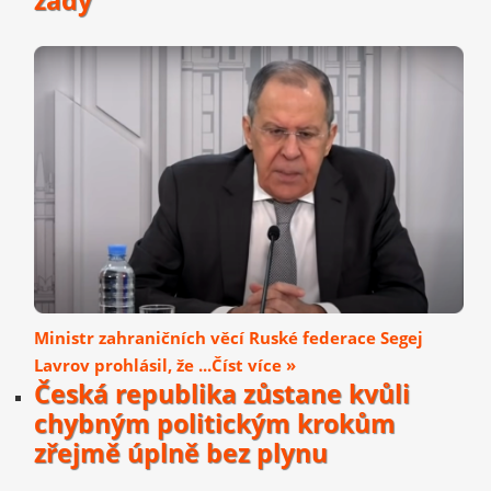
zády
Ministr zahraničních věcí Ruské federace Segej
Lavrov prohlásil, že ...Číst více »
Česká republika zůstane kvůli
chybným politickým krokům
zřejmě úplně bez plynu