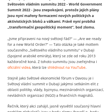
Světovém vládním summitu 2022 - World Government
Summit 2022 - jsou znepokojeni, protože jejich plány
jsou nyní mařeny formacemi nových politických a
aktivistických bloků a válkami. Právě nyní probíhá
„transformační geopolitický moment“, bod zlomu.
„Jsme připraveni na nový světový řád?“ — ​​„Are we ready
for a new World Order?“ — ​​Tato otázka je také mottem
současného „Světového vládního summitu“ v Dubaji
(Spojené arabské emiráty), který se zde od roku 2013
každoročně koná. Z tohoto summitu jsou zveřejněna i
oficiální videa
, která lze
shlédnout na YouTube
.
Stejně jako Světové ekonomické fórum v Davosu je i
Světový vládní summit v Dubaji jakýmsi setkáním elit z
oblasti politiky, vlády, byznysu, mezinárodních organizací,
nevládních organizací (NGO) a finančních magnátů.
Řečník, který akci zahájil, jasně vysvětlil současný hlavní
problém globalistů: jsou v bodu zlomu (hovoří o „bodu