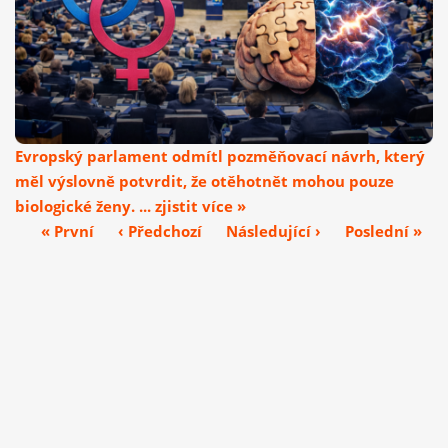
Evropský parlament odmítl pozměňovací návrh, který
měl výslovně potvrdit, že otěhotnět mohou pouze
biologické ženy. ... zjistit více »
« První
‹ Předchozí
Následující ›
Poslední »