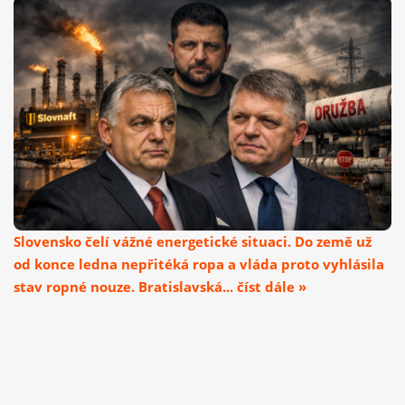
Slovensko čelí vážné energetické situaci. Do země už
od konce ledna nepřitéká ropa a vláda proto vyhlásila
stav ropné nouze. Bratislavská... číst dále »