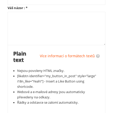
Váš názor :
*
Plain
Více informací o formátech textů
text
Nejsou povoleny HTML značky.
[likebtn identifier="my_button_in_post" style="large"
i18n_like="Yeah!"] - Insert a Like Button using
shortcode.
Webové a e-mailové adresy jsou automaticky
převedeny na odkazy.
Řádky a odstavce se zalomí automaticky.