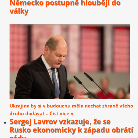
Německo postupně hlouběji do
války
Ukrajina by si v budoucnu měla nechat zbraně všeho
druhu dodávat ...Číst více »
Sergej Lavrov vzkazuje, že se
Rusko ekonomicky k západu obrátí