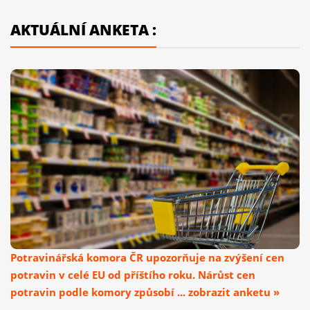
AKTUÁLNÍ ANKETA :
Potravinářská komora ČR upozorňuje na zvýšení cen
potravin v celé EU od příštího roku. Nárůst cen
potravin podle komory způsobí ... zobrazit anketu »