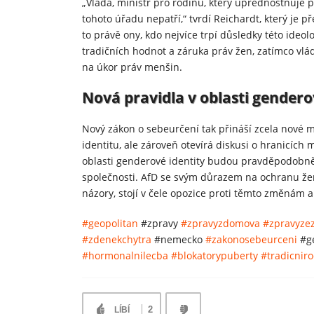
„Vláda, ministr pro rodinu, který upřednostňuje
tohoto úřadu nepatří,“ tvrdí Reichardt, který je 
to právě ony, kdo nejvíce trpí důsledky této ideol
tradičních hodnot a záruka práv žen, zatímco vlád
na úkor práv menšin.
Nová pravidla v oblasti genderov
Nový zákon o sebeurčení tak přináší zcela nové mo
identitu, ale zároveň otevírá diskusi o hranicích
oblasti genderové identity budou pravděpodobně 
společnosti. AfD se svým důrazem na ochranu žen 
názory, stojí v čele opozice proti těmto změnám 
#geopolitan
#zpravy
#zpravyzdomova
#zpravyzez
#zdenekchytra
#nemecko
#zakonosebeurceni
#ge
#hormonalnilecba
#blokatorypuberty
#tradicnir
2
LÍBÍ