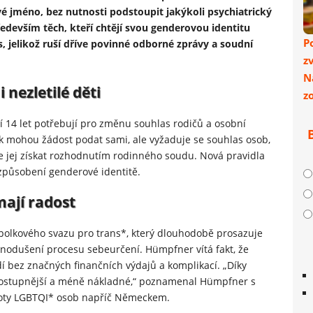
své jméno, bez nutnosti podstoupit jakýkoli psychiatrický
edevším těch, kteří chtějí svou genderovou identitu
P
, jelikož ruší dříve povinné odborné zprávy a soudní
z
N
nezletilé děti
z
ší 14 let potřebují pro změnu souhlas rodičů a osobní
ak mohou žádost podat sami, ale vyžaduje se souhlas osob,
lze jej získat rozhodnutím rodinného soudu. Nová pravidla
působení genderové identitě.
mají radost
polkového svazu pro trans*, který dlouhodobě prosazuje
dnodušení procesu sebeurčení. Hümpfner vítá fakt, že
í bez značných finančních výdajů a komplikací. „Díky
stupnější a méně nákladné,“ poznamenal Hümpfner s
ivoty LGBTQI* osob napříč Německem.