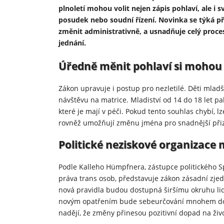
plnoletí mohou volit nejen zápis pohlaví, ale i 
posudek nebo soudní řízení. Novinka se týká př
změnit administrativně, a usnadňuje celý proces
jednání.
Úředně měnit pohlaví si mohou i 
Zákon upravuje i postup pro nezletilé. Děti mlad
návštěvu na matrice. Mladiství od 14 do 18 let p
které je mají v péči. Pokud tento souhlas chybí, 
rovněž umožňují změnu jména pro snadnější přiz
Politické neziskové organizace 
Podle Kalleho Hümpfnera, zástupce politického S
práva trans osob, představuje zákon zásadní zje
nová pravidla budou dostupná širšímu okruhu lid
novým opatřením bude sebeurčování mnohem do
nadějí, že změny přinesou pozitivní dopad na ž