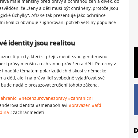
 práva malé menšiny před právy a ochranou žen a dívek, do
přesvědčen, že „ženy a děti musí být chráněny, protože jsou
ogické úchylky“. AfD se tak prezentuje jako ochránce
ní koalici obviňuje z ignorování potřeb většiny populace
é identity jsou realitou
žnosti pro ty, kteří si přejí změnit svou genderovou
 mezi právy menšin a ochranou práv žen a dětí. Reformy v
i nadále tématem polarizujících diskusí v německé
a dětí, ale i na práva lidí svobodně vyjadřovat své
a bude nadále prosazovat zrušení tohoto zákona.
ahranici
#necenzurovanezpravy
#zahranicni
nderovaidentita #zmenapohlavi
#pravazen
#afd
odina
#zachranmedeti
D