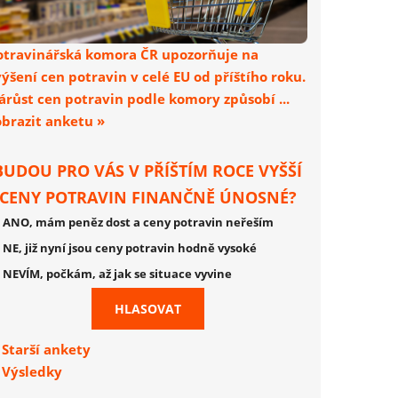
otravinářská komora ČR upozorňuje na
výšení cen potravin v celé EU od příštího roku.
árůst cen potravin podle komory způsobí ...
obrazit anketu »
BUDOU PRO VÁS V PŘÍŠTÍM ROCE VYŠŠÍ
CENY POTRAVIN FINANČNĚ ÚNOSNÉ?
ANO, mám peněz dost a ceny potravin neřeším
NE, již nyní jsou ceny potravin hodně vysoké
NEVÍM, počkám, až jak se situace vyvine
Starší ankety
Výsledky