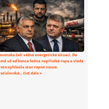
lovensko čelí vážné energetické situaci. Do
emě už od konce ledna nepřitéká ropa a vláda
roto vyhlásila stav ropné nouze.
atislavská... číst dále »