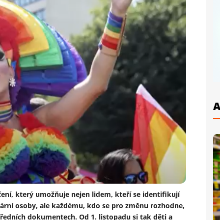
A
ení, který umožňuje nejen lidem, kteří se identifikují
nární osoby, ale každému, kdo se pro změnu rozhodne,
úředních dokumentech. Od 1. listopadu si tak děti a