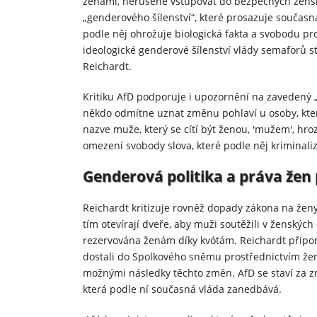
ženami, nerušeně vstupovat do bezpečných ženský
„genderového šílenství“, které prosazuje současná 
podle něj ohrožuje biologická fakta a svobodu pr
ideologické genderové šílenství vlády semaforů st
Reichardt.
Kritiku AfD podporuje i upozornění na zavedený „z
někdo odmítne uznat změnu pohlaví u osoby, kter
nazve muže, který se cítí být ženou, 'mužem', hro
omezení svobody slova, které podle něj kriminali
Genderová politika a práva žen
Reichardt kritizuje rovněž dopady zákona na ženy
tím otevírají dveře, aby muži soutěžili v ženských
rezervována ženám díky kvótám. Reichardt připom
dostali do Spolkového sněmu prostřednictvím žens
možnými následky těchto změn. AfD se staví za zr
která podle ní současná vláda zanedbává.