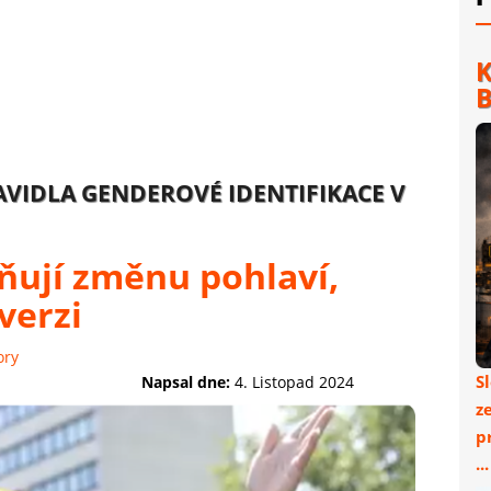
K
B
AVIDLA GENDEROVÉ IDENTIFIKACE V
ňují změnu pohlaví,
verzi
ory
S
Napsal dne:
4. Listopad 2024
z
p
..