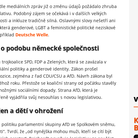
odle mediálních zpráv již o změnu údajů požádalo zhruba
lativu. Podobný zájem se očekává i v dalších velkých
i a inkluze tradičně silná. Oslavnými slovy nešetří ani
erá genderové, LGBT a feministické politické neziskové
apříklad
Deutsche Welle
.
oj o podobu německé společnosti
 trojkoalice SPD, FDP a Zelených, která se zavázala v
ální politiky a genderové identity. Zákon prošel
ozice, zejména z řad CDU/CSU a AfD. Návrh zákona byl
hož roku. Přestože se koaliční strany od počátku stavěly
ožnými sociálními dopady. Strana AfD, která je
řeně vyjádřila svůj nesouhlas s novou legislativou.
V
en a dětí v ohrožení
K
u politiku parlamentní skupiny AfD ve Spolkovém sněmu,
B
“. Tvrdí, že „od nynějška mohou muži, kteří se cítí být