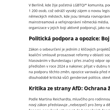
V Berlíně, kde žije početná LGBTQI* komunita, p
1 200 osob, což odráží vysoký zájem o novou legis
německých městech, kde jsou témata rovnoprávnost
mainstreamová a veřejnoprávní německá média, kt
organizace v jejich boji aktivně podporují, jako n
Politická podpora a opozice: B
Zákon o sebeurčení je jedním z klíčových projektů
koaliční smlouvě prosazovat reformy v oblasti soci
hlasováním v Bundestagu i přes značný odpor op
předložen v roce 2024 a nakonec přijat v dubnu té
na podporu těchto změn, opozice varovala před m
dlouhodobě kritická vůči genderové politice, otev
Kritika ze strany AfD: Ochrana ž
Podle Martina Reichardta, mluvčího pro rodinno
nový zákon představuje „nebezpečí pro ženy a děti