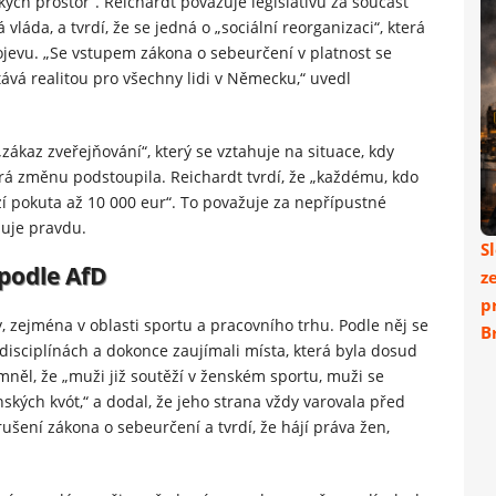
ch prostor“. Reichardt považuje legislativu za součást
vláda, a tvrdí, že se jedná o „sociální reorganizaci“, která
ojevu. „Se vstupem zákona o sebeurčení v platnost se
ává realitou pro všechny lidi v Německu,“ uvedl
ákaz zveřejňování“, který se vztahuje na situace, kdy
á změnu podstoupila. Reichardt tvrdí, že „každému, kdo
zí pokuta až 10 000 eur“. To považuje za nepřípustné
zuje pravdu.
S
 podle AfD
z
p
, zejména v oblasti sportu a pracovního trhu. Podle něj se
Br
 disciplínách a dokonce zaujímali místa, která byla dosud
něl, že „muži již soutěží v ženském sportu, muži se
kých kvót,“ a dodal, že jeho strana vždy varovala před
ušení zákona o sebeurčení a tvrdí, že hájí práva žen,