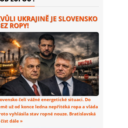
VŮLI UKRAJINĚ JE SLOVENSKO
EZ ROPY!
lovensko čelí vážné energetické situaci. Do
emě už od konce ledna nepřitéká ropa a vláda
roto vyhlásila stav ropné nouze. Bratislavská
. číst dále »