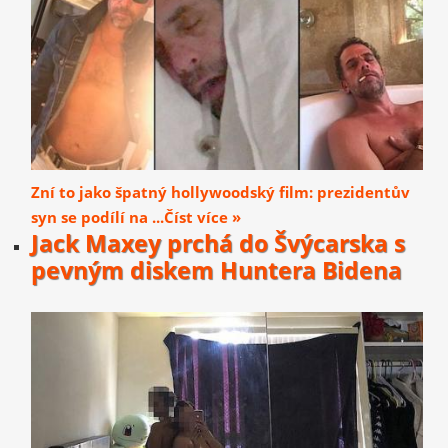
Zní to jako špatný hollywoodský film: prezidentův
syn se podílí na ...Číst více »
Jack Maxey prchá do Švýcarska s
pevným diskem Huntera Bidena