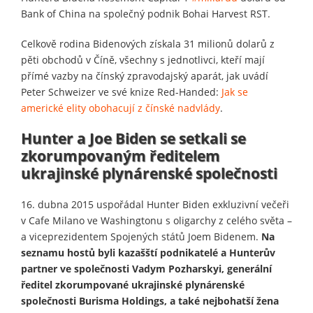
Bank of China na společný podnik Bohai Harvest RST.
Celkově rodina Bidenových získala 31 milionů dolarů z
pěti obchodů v Číně, všechny s jednotlivci, kteří mají
přímé vazby na čínský zpravodajský aparát, jak uvádí
Peter Schweizer ve své knize Red-Handed:
Jak se
americké elity obohacují z čínské nadvlády
.
Hunter a Joe Biden se setkali se
zkorumpovaným ředitelem
ukrajinské plynárenské společnosti
16. dubna 2015 uspořádal Hunter Biden exkluzivní večeři
v Cafe Milano ve Washingtonu s oligarchy z celého světa –
a viceprezidentem Spojených států Joem Bidenem.
Na
seznamu hostů byli kazašští podnikatelé a Hunterův
partner ve společnosti Vadym Pozharskyi, generální
ředitel zkorumpované ukrajinské plynárenské
společnosti Burisma Holdings, a také nejbohatší žena