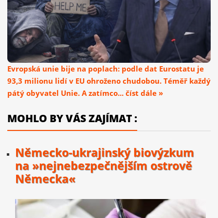
Evropská unie bije na poplach: podle dat Eurostatu je
93,3 milionu lidí v EU ohroženo chudobou. Téměř každý
pátý obyvatel Unie. A zatímco... číst dále »
MOHLO BY VÁS ZAJÍMAT :
Německo-ukrajinský biovýzkum
na »nejnebezpečnějším ostrově
Německa«