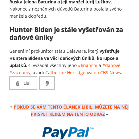
Ruska Jelena Baturina a její manžel Jurij Lužkov.
Nakonec z neznámých důvodů Baturina poslala svého
manžela dopředu.
Hunter Biden je stále vyšetřován za
daňové úniky
Generální prokurátor státu Delaware, který
vyšetřuje
Huntera Bidena ve věci daňových úniků, korupce a
úplatků
, si vyžádal všechny jeho
#finanční
a
#daňové
#záznamy
, uvádí
Catherine Herridgeová na CBS News
.
LÍBÍ
»
POKUD SE VÁM TENTO ČLÁNEK LÍBIL, MŮŽETE NA NĚJ
PŘISPĚT KLIKEM NA TENTO ODKAZ
«