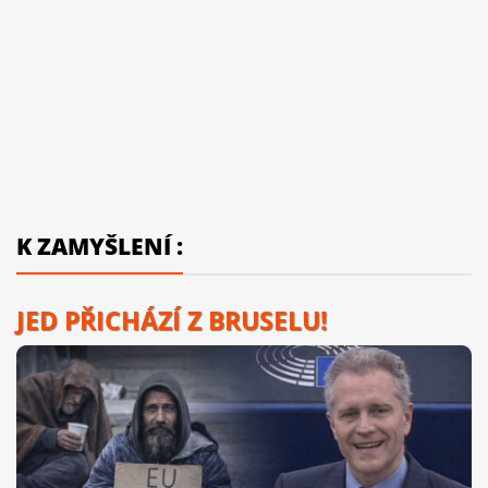
K ZAMYŠLENÍ :
JED PŘICHÁZÍ Z BRUSELU!