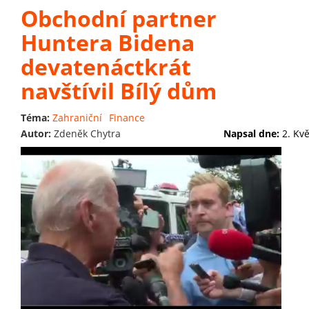
Obchodní partner
Huntera Bidena
devatenáctkrát
navštívil Bílý dům
Téma:
Zahraniční
Finance
Autor:
Zdeněk Chytra
Napsal dne:
2. Kv