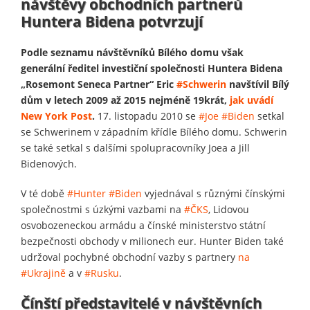
návštěvy obchodních partnerů
Huntera Bidena potvrzují
Podle seznamu návštěvníků Bílého domu však
generální ředitel investiční společnosti Huntera Bidena
„Rosemont Seneca Partner“ Eric
#Schwerin
navštívil Bílý
dům v letech 2009 až 2015 nejméně 19krát,
jak uvádí
New York Post
.
17. listopadu 2010 se
#Joe
#Biden
setkal
se Schwerinem v západním křídle Bílého domu. Schwerin
se také setkal s dalšími spolupracovníky Joea a Jill
Bidenových.
V té době
#Hunter
#Biden
vyjednával s různými čínskými
společnostmi s úzkými vazbami na
#ČKS
, Lidovou
osvobozeneckou armádu a čínské ministerstvo státní
bezpečnosti obchody v milionech eur. Hunter Biden také
udržoval pochybné obchodní vazby s partnery
na
#Ukrajině
a v
#Rusku
.
Čínští představitelé v návštěvních