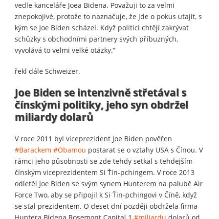
vedle kanceláře Joea Bidena. Považuji to za velmi
znepokojivé, protože to naznačuje, že jde o pokus utajit, s
kým se Joe Biden scházel. Když politici chtějí zakrývat
schůzky s obchodními partnery svých příbuzných,
vyvolává to velmi velké otázky.“
řekl dále Schweizer.
Joe Biden se intenzivně střetával s
čínskými politiky, jeho syn obdržel
miliardy dolarů
V roce 2011 byl viceprezident Joe Biden pověřen
#Barackem
#Obamou
postarat se o vztahy USA s Čínou. V
rámci jeho působnosti se zde tehdy setkal s tehdejším
čínským viceprezidentem Si Ťin-pchingem. V roce 2013
odletěl Joe Biden se svým synem Hunterem na palubě Air
Force Two, aby se připojil k Si Ťin-pchingovi v Číně, když
se stal prezidentem. O deset dní později obdržela firma
Huntera Bidena Rosemont Capital 1
#miliardu
dolarů od