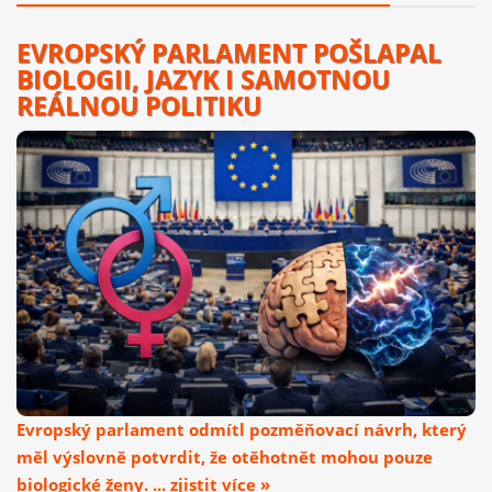
EVROPSKÝ PARLAMENT POŠLAPAL
BIOLOGII, JAZYK I SAMOTNOU
REÁLNOU POLITIKU
Evropský parlament odmítl pozměňovací návrh, který
měl výslovně potvrdit, že otěhotnět mohou pouze
biologické ženy. ... zjistit více »