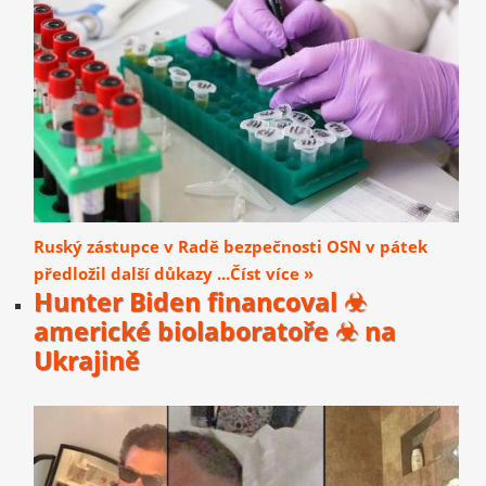
Ruský zástupce v Radě bezpečnosti OSN v pátek
předložil další důkazy ...Číst více »
Hunter Biden financoval ☣
americké biolaboratoře ☣ na
Ukrajině