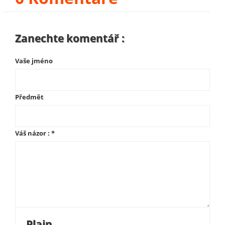
Zanechte komentář :
Vaše jméno
Předmět
Váš názor :
*
Plain