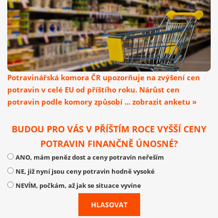
Potravinářská komora ČR upozorňuje na zvýšení cen
potravin v celé EU od příštího roku. Nárůst cen
potravin podle komory způsobí ... zobrazit anketu »
BUDOU PRO VÁS V PŘÍŠTÍM ROCE VYŠŠÍ CENY
POTRAVIN FINANČNĚ ÚNOSNÉ?
ANO, mám peněz dost a ceny potravin neřeším
NE, již nyní jsou ceny potravin hodně vysoké
NEVÍM, počkám, až jak se situace vyvine