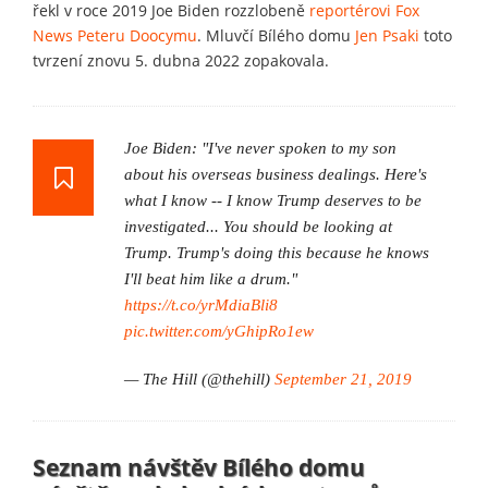
řekl v roce 2019 Joe Biden rozzlobeně
reportérovi Fox
News Peteru Doocymu
. Mluvčí Bílého domu
Jen Psaki
toto
tvrzení znovu 5. dubna 2022 zopakovala.
Joe Biden: "I've never spoken to my son
about his overseas business dealings. Here's
what I know -- I know Trump deserves to be
investigated... You should be looking at
Trump. Trump's doing this because he knows
I'll beat him like a drum."
https://t.co/yrMdiaBli8
pic.twitter.com/yGhipRo1ew
— The Hill (@thehill)
September 21, 2019
Seznam návštěv Bílého domu