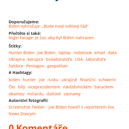
Doporučujeme:
Biden vyhrožuje: „Bude nový světový řád“
Přečtěte si také:
Nigel Farage: Je čas, aby byl Biden nahrazen
Štítky:
Hunter Biden
Joe Biden
laptop
notebook
email
data
Ukrajina
korupce
biolaboratoře
USA
laboratoře
žalobce
Pentagon
geopolitan
# Hashtagy:
biden
hunter
joe
rusku
ukrajině
finanční
schwerin
Čks
bílý
viceprezidentem
návštěvnickém
barackem
obamou
miliardu
daňové
záznamy
Autorství fotografií:
Screenshot Twitter - Joe Biden hovoří s reportérem Fox
News Doocym
0 Komentáře