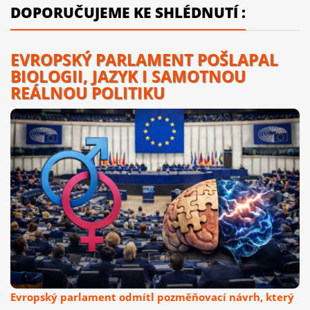
DOPORUČUJEME KE SHLÉDNUTÍ :
EVROPSKÝ PARLAMENT POŠLAPAL
BIOLOGII, JAZYK I SAMOTNOU
REÁLNOU POLITIKU
Evropský parlament odmítl pozměňovací návrh, který