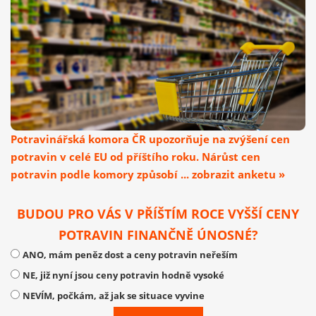
Potravinářská komora ČR upozorňuje na zvýšení cen
potravin v celé EU od příštího roku. Nárůst cen
potravin podle komory způsobí ... zobrazit anketu »
BUDOU PRO VÁS V PŘÍŠTÍM ROCE VYŠŠÍ CENY
POTRAVIN FINANČNĚ ÚNOSNÉ?
ANO, mám peněz dost a ceny potravin neřeším
NE, již nyní jsou ceny potravin hodně vysoké
NEVÍM, počkám, až jak se situace vyvine