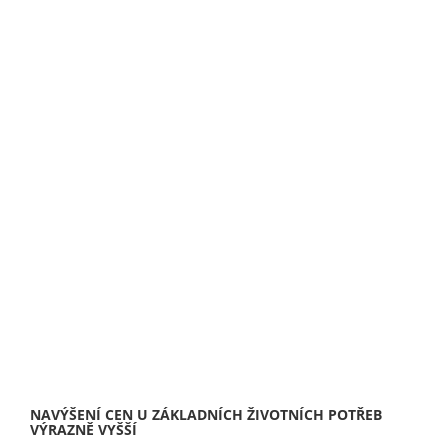
NAVÝŠENÍ CEN U ZÁKLADNÍCH ŽIVOTNÍCH POTŘEB
VÝRAZNĚ VYŠŠÍ