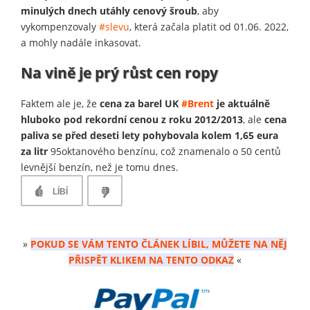
minulých dnech utáhly cenový šroub
, aby
vykompenzovaly
#slevu
, která začala platit od 01.06. 2022,
a mohly nadále inkasovat.
Na vině je prý růst cen ropy
Faktem ale je, že
cena za barel UK
#Brent
je aktuálně
hluboko pod rekordní cenou z roku 2012/2013
, ale
cena
paliva se před deseti lety pohybovala kolem 1,65 eura
za litr
95oktanového benzínu, což znamenalo o 50 centů
levnější benzín, než je tomu dnes.
LÍBÍ
»
POKUD SE VÁM TENTO ČLÁNEK LÍBIL, MŮŽETE NA NĚJ
PŘISPĚT KLIKEM NA TENTO ODKAZ
«