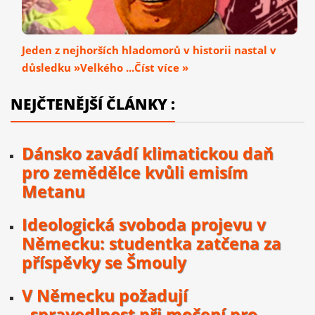
Jeden z nejhorších hladomorů v historii nastal v
důsledku »Velkého ...Číst více »
NEJČTENĚJŠÍ ČLÁNKY :
Dánsko zavádí klimatickou daň
pro zemědělce kvůli emisím
Metanu
Ideologická svoboda projevu v
Německu: studentka zatčena za
příspěvky se Šmouly
V Německu požadují
„spravedlnost při močení pro