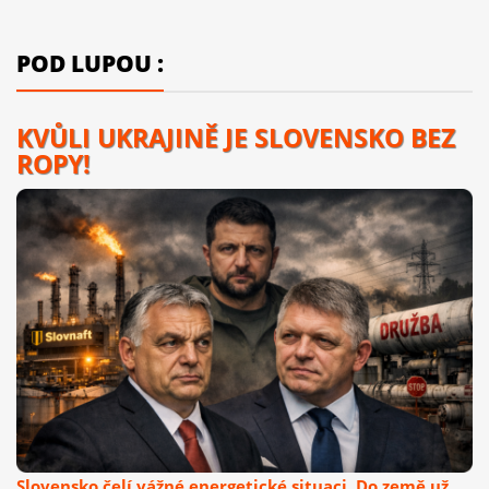
POD LUPOU :
KVŮLI UKRAJINĚ JE SLOVENSKO BEZ
ROPY!
Slovensko čelí vážné energetické situaci. Do země už