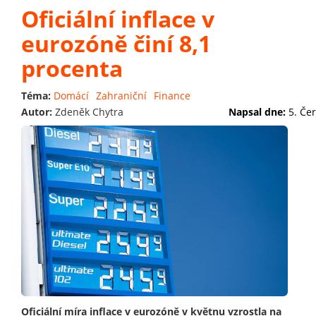
Oficiální inflace v
eurozóně činí 8,1
procenta
Téma:
Domácí
Zahraniční
Finance
Autor:
Zdeněk Chytra
Napsal dne:
5. Če
Oficiální míra inflace v eurozóně v květnu vzrostla na