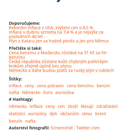
Doporučujeme:
Rekordní inflace v USA: zvýšení cen o 8,5 %
Inflace v dubnu vzrostla na 7,4 % a je nejvýše za
posledních 40 let
Plyn z Kataru jen za hodně peněz a jen pro Němce
Přečtěte si také:
Cena benzínu v Maďarsku zůstává na 31 Kč za litr
benzínu
Česká republika zůstane kvůli chybným politickým
krokům zřejmě úplně bez plynu
Německo a Itálie budou platit za ruský plyn v rublech
Štítky:
inflace
ceny
cena potravin
cena benzinu
benzin
nafta
Německo
Euro
eurozóna
# Hashtagy:
německu
inflace
ceny
cen
zboží
klesají
zdražování
statistici
eurozóny
dph
občanům
slevu
brent
benzín
nafta
Autorství fotografií:
Screenshot : Twitter.com