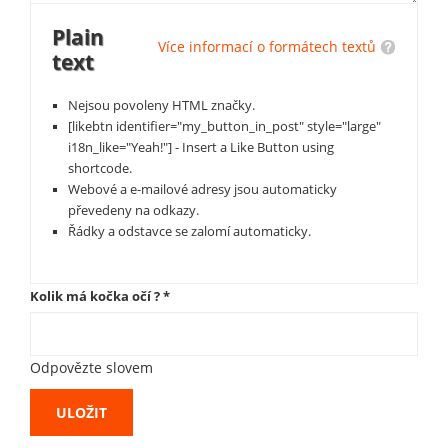
Plain
Více informací o formátech textů
text
Nejsou povoleny HTML značky.
[likebtn identifier="my_button_in_post" style="large"
i18n_like="Yeah!"] - Insert a Like Button using
shortcode.
Webové a e-mailové adresy jsou automaticky
převedeny na odkazy.
Řádky a odstavce se zalomí automaticky.
Kolik má kočka očí ?
*
Odpovězte slovem