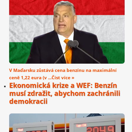
V Maďarsku zůstává cena benzínu na maximální
ceně 1,22 eura (v ...Číst více »
Ekonomická krize a WEF: Benzín
musí zdražit, abychom zachránili
demokracii