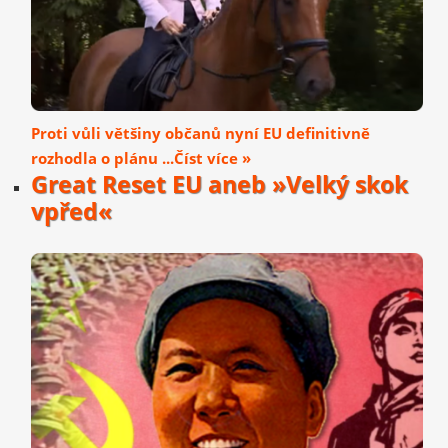
Proti vůli většiny občanů nyní EU definitivně
rozhodla o plánu ...Číst více »
Great Reset EU aneb »Velký skok
vpřed«