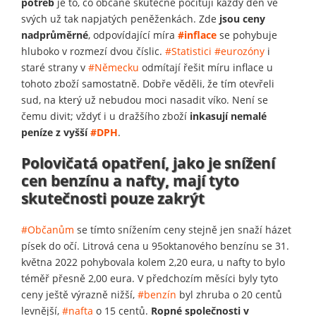
potřeb
je to, co občané skutečně pociťují každý den ve
svých už tak napjatých peněženkách. Zde
jsou ceny
nadprůměrné
, odpovídající míra
#inflace
se pohybuje
hluboko v rozmezí dvou číslic.
#Statistici
#eurozóny
i
staré strany v
#Německu
odmítají řešit míru inflace u
tohoto zboží samostatně. Dobře věděli, že tím otevřeli
sud, na který už nebudou moci nasadit víko. Není se
čemu divit; vždyť i u dražšího zboží
inkasují nemalé
peníze z vyšší
#DPH
.
Polovičatá opatření, jako je snížení
cen benzínu a nafty, mají tyto
skutečnosti pouze zakrýt
#Občanům
se tímto snížením ceny stejně jen snaží házet
písek do očí. Litrová cena u 95oktanového benzínu se 31.
května 2022 pohybovala kolem 2,20 eura, u nafty to bylo
téměř přesně 2,00 eura. V předchozím měsíci byly tyto
ceny ještě výrazně nižší,
#benzín
byl zhruba o 20 centů
levnější,
#nafta
o 15 centů.
Ropné společnosti v