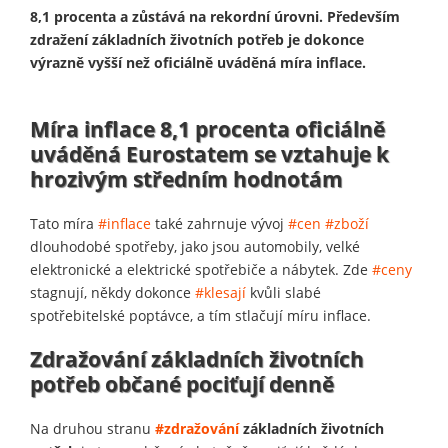
8,1 procenta a zůstává na rekordní úrovni. Především
zdražení základních životních potřeb je dokonce
výrazně vyšší než oficiálně uváděná míra inflace.
Míra inflace 8,1 procenta oficiálně
uváděná Eurostatem se vztahuje k
hrozivým středním hodnotám
Tato míra
#inflace
také zahrnuje vývoj
#cen
#zboží
dlouhodobé spotřeby, jako jsou automobily, velké
elektronické a elektrické spotřebiče a nábytek. Zde
#ceny
stagnují, někdy dokonce
#klesají
kvůli slabé
spotřebitelské poptávce, a tím stlačují míru inflace.
Zdražování základních životních
potřeb občané pociťují denně
Na druhou stranu
#zdražování
základních životních