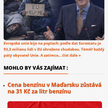
Evropská unie bije na poplach: podle dat Eurostatu je
93,3 milionu lidí v EU ohroženo chudobou. Téměř každý
pátý obyvatel Unie. A zatímco... číst dále »
MOHLO BY VÁS ZAJÍMAT :
Cena benzínu v Maďarsku zůstává
na 31 Kč za litr benzínu