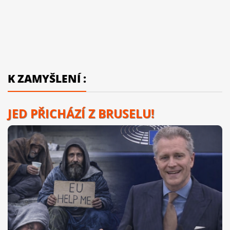
K ZAMYŠLENÍ :
JED PŘICHÁZÍ Z BRUSELU!