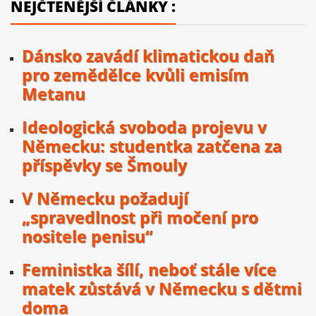
NEJČTENĚJŠÍ ČLÁNKY :
Dánsko zavádí klimatickou daň
pro zemědělce kvůli emisím
Metanu
Ideologická svoboda projevu v
Německu: studentka zatčena za
příspěvky se Šmouly
V Německu požadují
„spravedlnost při močení pro
nositele penisu“
Feministka šílí, neboť stále více
matek zůstává v Německu s dětmi
doma