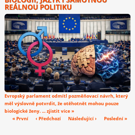
REÁLNOU POLITIKU
Evropský parlament odmítl pozměňovací návrh, který
měl výslovně potvrdit, že otěhotnět mohou pouze
biologické ženy. ... zjistit více »
« První
‹ Předchozí
Následující ›
Poslední »