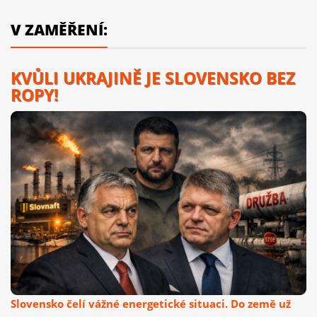
V ZAMĚŘENÍ:
KVŮLI UKRAJINĚ JE SLOVENSKO BEZ
ROPY!
Slovensko čelí vážné energetické situaci. Do země už