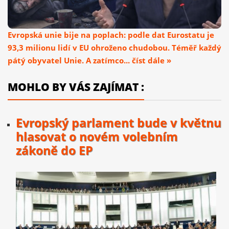
Evropská unie bije na poplach: podle dat Eurostatu je
93,3 milionu lidí v EU ohroženo chudobou. Téměř každý
pátý obyvatel Unie. A zatímco... číst dále »
MOHLO BY VÁS ZAJÍMAT :
Evropský parlament bude v květnu
hlasovat o novém volebním
zákoně do EP