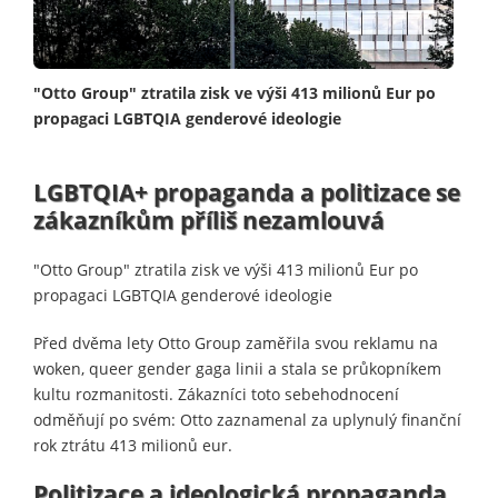
"Otto Group" ztratila zisk ve výši 413 milionů Eur po
propagaci LGBTQIA genderové ideologie
LGBTQIA+ propaganda a politizace se
zákazníkům příliš nezamlouvá
"Otto Group" ztratila zisk ve výši 413 milionů Eur po
propagaci LGBTQIA genderové ideologie
Před dvěma lety Otto Group zaměřila svou reklamu na
woken, queer gender gaga linii a stala se průkopníkem
kultu rozmanitosti. Zákazníci toto sebehodnocení
odměňují po svém: Otto zaznamenal za uplynulý finanční
rok ztrátu 413 milionů eur.
Politizace a ideologická propaganda