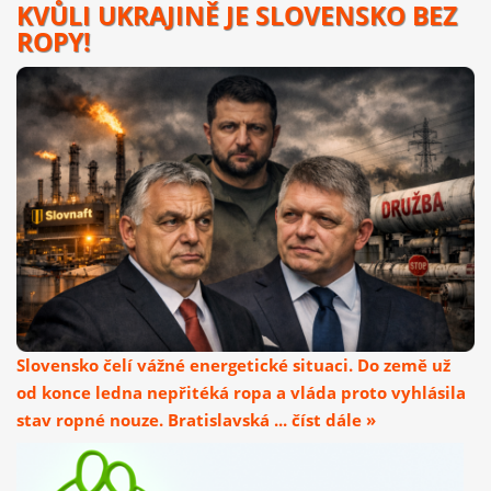
KVŮLI UKRAJINĚ JE SLOVENSKO BEZ
ROPY!
Slovensko čelí vážné energetické situaci. Do země už
od konce ledna nepřitéká ropa a vláda proto vyhlásila
stav ropné nouze. Bratislavská ... číst dále »