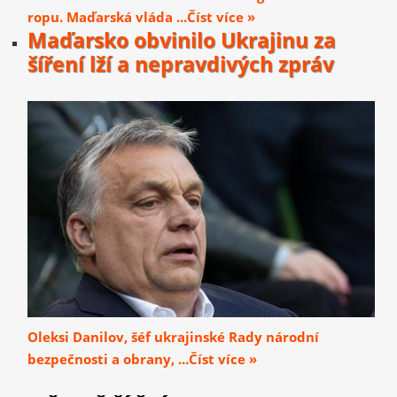
ropu. Maďarská vláda ...Číst více »
Maďarsko obvinilo Ukrajinu za
šíření lží a nepravdivých zpráv
Oleksi Danilov, šéf ukrajinské Rady národní
bezpečnosti a obrany, ...Číst více »