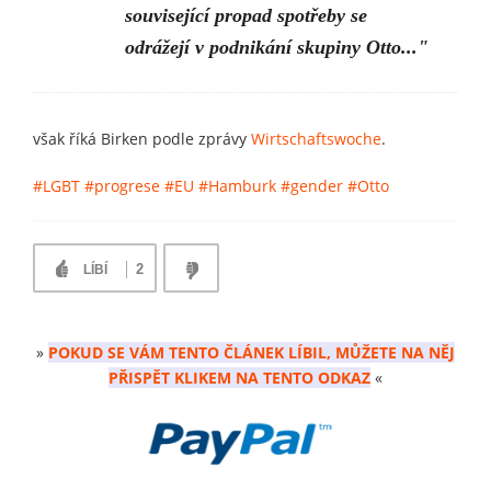
související propad spotřeby se
odrážejí v podnikání skupiny Otto..."
však říká Birken podle zprávy
Wirtschaftswoche
.
#LGBT
#progrese
#EU
#Hamburk
#gender
#Otto
2
LÍBÍ
»
POKUD SE VÁM TENTO ČLÁNEK LÍBIL, MŮŽETE NA NĚJ
PŘISPĚT KLIKEM NA TENTO ODKAZ
«