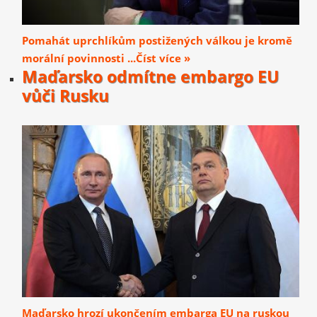
Pomahát uprchlíkům postižených válkou je kromě
morální povinnosti ...Číst více »
Maďarsko odmítne embargo EU
vůči Rusku
Maďarsko hrozí ukončením embarga EU na ruskou