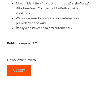
[likebtn identifier="my_button_in_post" style="large"
i18n_like="Yeah!"] - Insert a Like Button using
shortcode.
Webové a e-mailové adresy jsou automaticky
převedeny na odkazy.
Řádky a odstavce se zalomí automaticky.
Kolik má myš očí ?
*
Odpovězte slovem