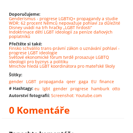
Doporučujeme:
Genderismus - progrese LGBTIQ+ propagandy a studie
WDR: 62 procent Němců nepovažuje pohlaví za důležité
Disney uvádí na trh hračky „LGBT hrdosti“
Indoktrinace dětí LGBT ideologií za peníze daňových
poplatníků
Přečtěte si také:
Finsko schválilo trans-právní zákon o uznávání pohlaví -
progrese LGBT ideologie
Světové ekonomické fórum tvrdě prosazuje LGBTQ
ideologii pro byznys a politiku
Mnichov hledá LGBT koordinátora pro mateřské školy
Štítky:
gender
LGBT
propaganda
qeer
gaga
EU
finance
# Hashtagy:
eu
lgbt
gender
progrese
hamburk
otto
Autorství fotografií:
Screenshot: Youtube.com
0 Komentáře