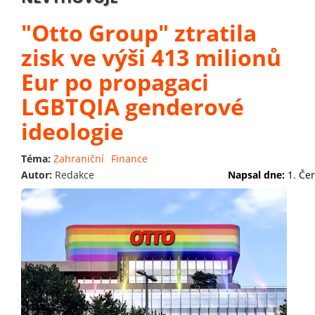
"Otto Group" ztratila
zisk ve výši 413 milionů
Eur po propagaci
LGBTQIA genderové
ideologie
Téma:
Zahraniční
Finance
Autor:
Redakce
Napsal dne:
1. Če