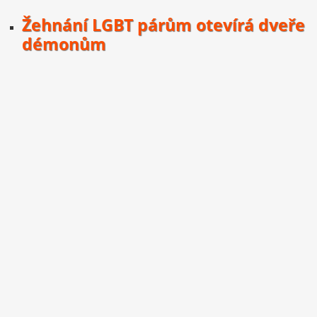
Žehnání LGBT párům otevírá dveře
démonům