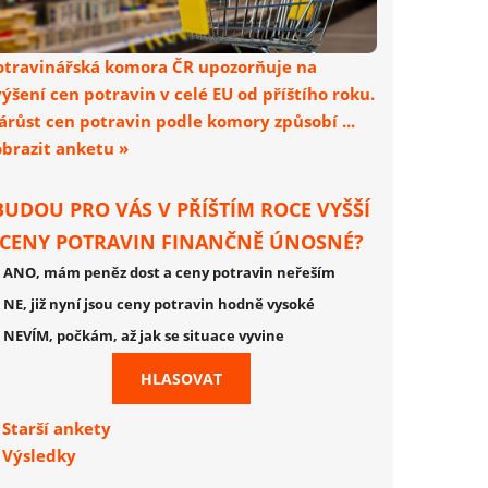
otravinářská komora ČR upozorňuje na
výšení cen potravin v celé EU od příštího roku.
árůst cen potravin podle komory způsobí ...
obrazit anketu »
BUDOU PRO VÁS V PŘÍŠTÍM ROCE VYŠŠÍ
CENY POTRAVIN FINANČNĚ ÚNOSNÉ?
ANO, mám peněz dost a ceny potravin neřeším
NE, již nyní jsou ceny potravin hodně vysoké
NEVÍM, počkám, až jak se situace vyvine
Starší ankety
Výsledky