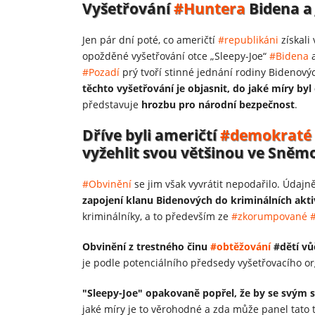
Vyšetřování
#Huntera
Bidena a
Jen pár dní poté, co američtí
#republikáni
získali
opožděné vyšetřování otce „Sleepy-Joe“
#Bidena
a
#Pozadí
prý tvoří stinné jednání rodiny Bidenový
těchto vyšetřování je objasnit, do jaké míry b
představuje
hrozbu pro národní bezpečnost
.
Dříve byli američtí
#demokraté
vyžehlit svou většinou ve Sně
#Obvinění
se jim však vyvrátit nepodařilo. Údajn
zapojení klanu Bidenových do kriminálních akti
kriminálníky, a to především ze
#zkorumpované
Obvinění z trestného činu
#obtěžování
#dětí vů
je podle potenciálního předsedy vyšetřovacího o
"Sleepy-Joe" opakovaně popřel, že by se svým
jaké míry je to věrohodné a zda může panel tato t