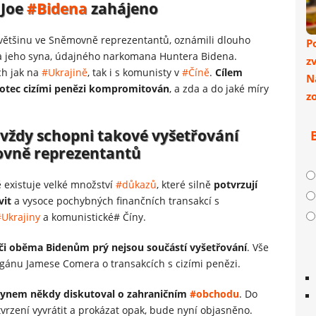
 Joe
#Bidena
zahájeno
 většinu ve Sněmovně reprezentantů, oznámili dlouho
P
 jeho syna, údajného narkomana Huntera Bidena.
z
ch jak na
#Ukrajině
, tak i s komunisty v
#Číně
.
Cílem
N
yl otec cizími penězi kompromitován
, a zda a do jaké míry
z
vždy schopni takové vyšetřování
movně reprezentantů
ě existuje velké množství
#důkazů
, které silně
potvrzují
vit
a vysoce pochybných finančních transakcí s
#Ukrajiny
a komunistické# Číny.
či oběma Bidenům prý nejsou součástí vyšetřování
. Vše
rgánu Jamese Comera o transakcích s cizími penězi.
 synem někdy diskutoval o zahraničním
#obchodu
. Do
vrzení vyvrátit a prokázat opak, bude nyní objasněno.