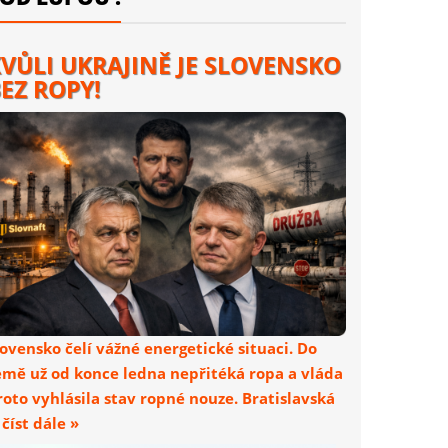
VŮLI UKRAJINĚ JE SLOVENSKO
EZ ROPY!
lovensko čelí vážné energetické situaci. Do
emě už od konce ledna nepřitéká ropa a vláda
roto vyhlásila stav ropné nouze. Bratislavská
. číst dále »