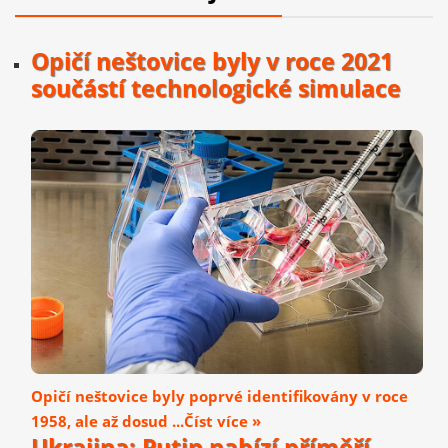
Opičí neštovice byly v roce 2021
součástí technologické simulace
Opičí neštovice byly poprvé identifikovány v roce
1958, ale až dosud ...Číst více »
Ukrajina: Putin nabízí příměří,