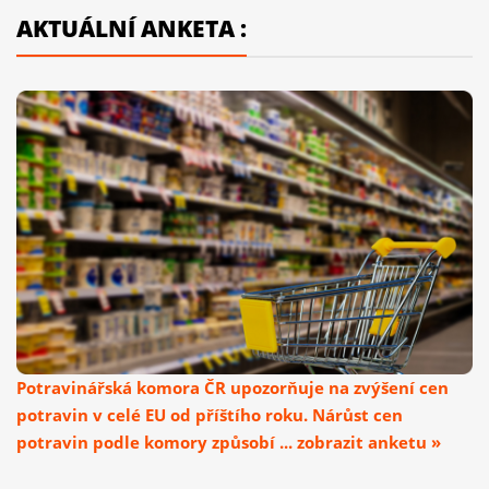
AKTUÁLNÍ ANKETA :
Potravinářská komora ČR upozorňuje na zvýšení cen
potravin v celé EU od příštího roku. Nárůst cen
potravin podle komory způsobí ... zobrazit anketu »