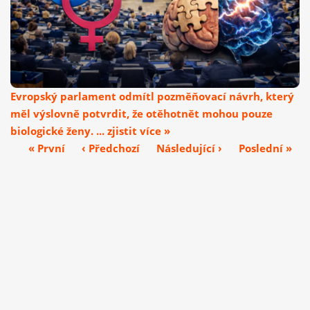
Evropský parlament odmítl pozměňovací návrh, který
měl výslovně potvrdit, že otěhotnět mohou pouze
biologické ženy. ... zjistit více »
« První
‹ Předchozí
Následující ›
Poslední »