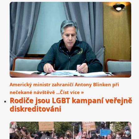
Americký ministr zahraničí Antony Blinken při
nečekané návštěvě ...Číst více »
Rodiče jsou LGBT kampaní veřejně
diskreditováni