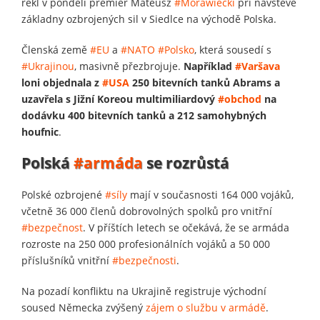
řekl v pondělí premiér Mateusz
#Morawiecki
při návštěvě
základny ozbrojených sil v Siedlce na východě Polska.
Členská země
#EU
a
#NATO
#Polsko
, která sousedí s
#Ukrajinou
, masivně přezbrojuje.
Například
#Varšava
loni objednala z
#USA
250 bitevních tanků Abrams a
uzavřela s Jižní Koreou multimiliardový
#obchod
na
dodávku 400 bitevních tanků a 212 samohybných
houfnic
.
Polská
#armáda
se rozrůstá
Polské ozbrojené
#síly
mají v současnosti 164 000 vojáků,
včetně 36 000 členů dobrovolných spolků pro vnitřní
#bezpečnost
. V příštích letech se očekává, že se armáda
rozroste na 250 000 profesionálních vojáků a 50 000
příslušníků vnitřní
#bezpečnosti
.
Na pozadí konfliktu na Ukrajině registruje východní
soused Německa zvýšený
zájem o službu v armádě
.