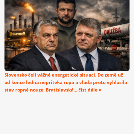
Slovensko čelí vážné energetické situaci. Do země už
od konce ledna nepřitéká ropa a vláda proto vyhlásila
stav ropné nouze. Bratislavská... číst dále »