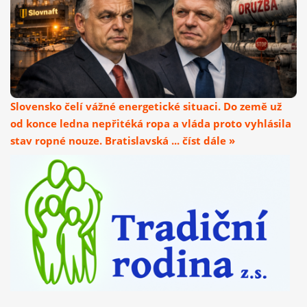
Slovensko čelí vážné energetické situaci. Do země už
od konce ledna nepřitéká ropa a vláda proto vyhlásila
stav ropné nouze. Bratislavská ... číst dále »