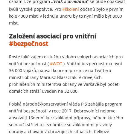
oznámil, že program „
Vlak s armádou
“ se bude opakovat
kvůli vysoké poptávce. Pro
#školení
občanů bylo v prvním
kole 4000 míst, v lednu a únoru by to nyní mělo být 8000
míst.
Založení asociací pro vnitřní
#bezpečnost
Roste také zájem o službu v dobrovolných asociacích pro
vnitřní bezpečnost (
#WOT
). Vnitřní bezpečnost má nyní
36 000 vojáků, napsal koncem prosince na Twitteru
ministr obrany Mariusz Blaszczak. V dřívějších
prohlášeních ministerstva obrany ve Varšavě byl počet
domácích stráží uveden na 32 000.
Polská národně-konzervativní vláda PiS zahájila program
vnitřní bezpečnosti v roce 2017. Dobrovolníci nejprve
absolvují 16denní kurz základní přípravy, během kterého
se naučí střílet a seznámí se se základními pravidly
obrany a chování v ohrožujících situacích. Celkově