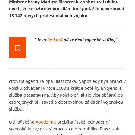
Ministr obrany Mariusz Blaszczak v sobotu v Lublinu
uvedl, že se ozbrojeným silám loni podařilo naverbovat
13 742 nových profesionálních vojáků
.
"Je to
#rekord
od zrušení vojenské služby,"
citovala agentura dpa Blaszczaka. Naposledy byli branci v
Polsku odvedeni v roce 2008 a krátce poté byla vojenská
služba pozastavena. Aby Polsko přilákalo více občanů do
ozbrojených sil, zavedlo dobrovolnou základní vojenskou
službu.
Od loňského
#podzimu
probíhají také jednodenní
vojenské kurzy pro zájemce z celé republiky. Blaszczak