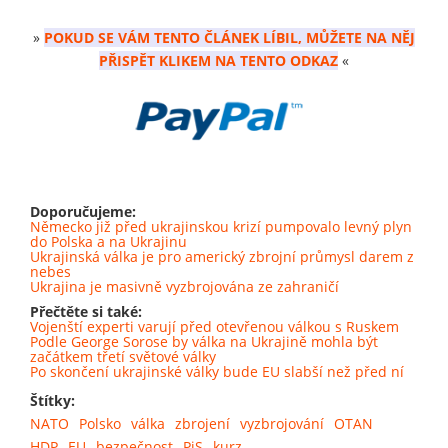
»
POKUD SE VÁM TENTO ČLÁNEK LÍBIL, MŮŽETE NA NĚJ
PŘISPĚT KLIKEM NA TENTO ODKAZ
«
Doporučujeme:
Německo již před ukrajinskou krizí pumpovalo levný plyn
do Polska a na Ukrajinu
Ukrajinská válka je pro americký zbrojní průmysl darem z
nebes
Ukrajina je masivně vyzbrojována ze zahraničí
Přečtěte si také:
Vojenští experti varují před otevřenou válkou s Ruskem
Podle George Sorose by válka na Ukrajině mohla být
začátkem třetí světové války
Po skončení ukrajinské války bude EU slabší než před ní
Štítky:
NATO
Polsko
válka
zbrojení
vyzbrojování
OTAN
HDP
EU
bezpečnost
PiS
kurz