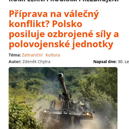
Příprava na válečný
konflikt? Polsko
posiluje ozbrojené síly a
polovojenské jednotky
Téma:
Zahraniční
Kultura
Autor:
Zdeněk Chytra
Napsal dne:
30. L