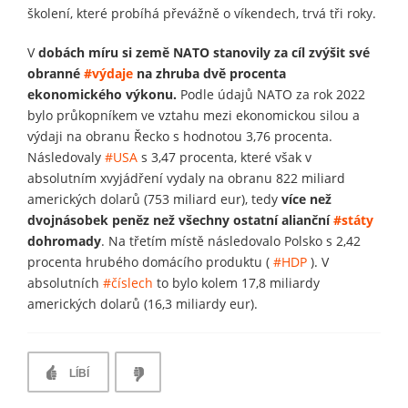
školení, které probíhá převážně o víkendech, trvá tři roky.
V
dobách míru si země NATO stanovily za cíl zvýšit své
obranné
#výdaje
na zhruba dvě procenta
ekonomického výkonu.
Podle údajů NATO za rok 2022
bylo průkopníkem ve vztahu mezi ekonomickou silou a
výdaji na obranu Řecko s hodnotou 3,76 procenta.
Následovaly
#USA
s 3,47 procenta, které však v
absolutním xvyjádření vydaly na obranu 822 miliard
amerických dolarů (753 miliard eur), tedy
více než
dvojnásobek peněz než všechny ostatní alianční
#státy
dohromady
. Na třetím místě následovalo Polsko s 2,42
procenta hrubého domácího produktu (
#HDP
). V
absolutních
#číslech
to bylo kolem 17,8 miliardy
amerických dolarů (16,3 miliardy eur).
LÍBÍ