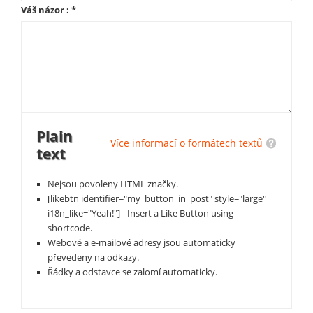
Váš názor :
*
Plain
Více informací o formátech textů
text
Nejsou povoleny HTML značky.
[likebtn identifier="my_button_in_post" style="large"
i18n_like="Yeah!"] - Insert a Like Button using
shortcode.
Webové a e-mailové adresy jsou automaticky
převedeny na odkazy.
Řádky a odstavce se zalomí automaticky.