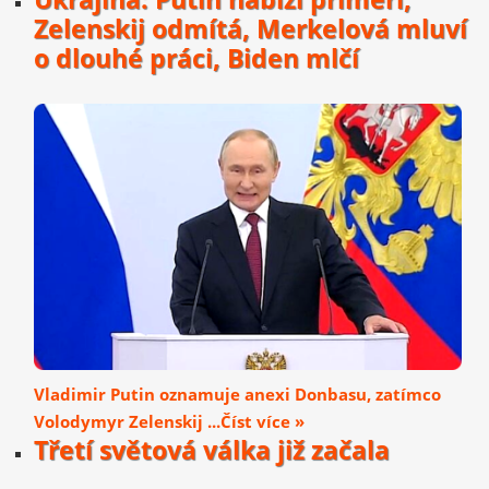
Zelenskij odmítá, Merkelová mluví
o dlouhé práci, Biden mlčí
Vladimir Putin oznamuje anexi Donbasu, zatímco
Volodymyr Zelenskij ...Číst více »
Třetí světová válka již začala