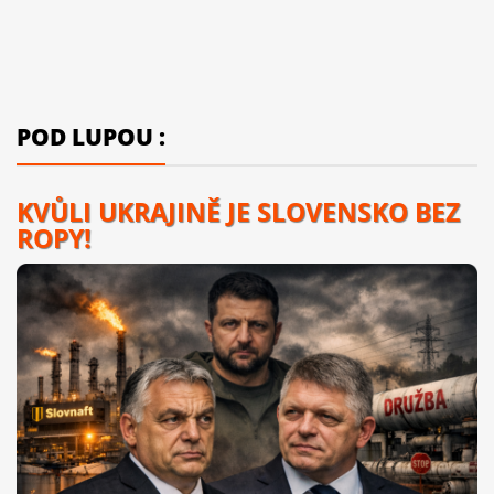
POD LUPOU :
KVŮLI UKRAJINĚ JE SLOVENSKO BEZ
ROPY!