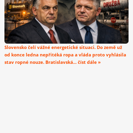
Slovensko čelí vážné energetické situaci. Do země už
od konce ledna nepřitéká ropa a vláda proto vyhlásila
stav ropné nouze. Bratislavská... číst dále »