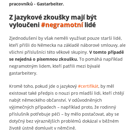
pracovníků - Gastarbeiter.
Z jazykové zkoušky mají být
vyloučeni
#negramotní
lidé
Zjednodušení by však neměli využívat pouze starší lidé,
kteří přišli do Německa na základě náborové smlouvy, ale
všichni příslušníci této věkové skupiny.
V tomto případě
se nejedná o písemnou zkoušku.
To pomáhá například
negramotným lidem, kteří patřili mezi bývalé
gastarbeitery.
Kromě toho, pokud jde o jazykový
#certifikát
, by měl
existovat také předpis o nouzi pro mladší lidi, kteří chtějí
nabýt německého občanství. V odůvodněných
výjimečných případech – například proto, že rodinný
příslušník potřebuje péči – by mělo postačovat, aby se
dotyčný bez výraznějších problémů dokázal v běžném
životě ústně domluvit v němčině.