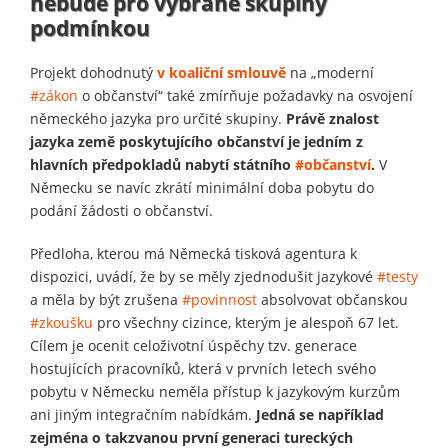
nebude pro vybrané skupiny
podmínkou
Projekt dohodnutý
v koaliční smlouvě
na „moderní
#zákon
o občanství“ také zmírňuje požadavky na osvojení
německého jazyka pro určité skupiny.
Právě znalost
jazyka země poskytujícího občanství je jedním z
hlavních předpokladů nabytí státního
#občanství
.
V
Německu se navíc zkrátí minimální doba pobytu do
podání žádosti o občanství.
Předloha, kterou má Německá tisková agentura k
dispozici, uvádí, že by se měly zjednodušit jazykové
#testy
a měla by být zrušena
#povinnost
absolvovat občanskou
#zkoušku
pro všechny cizince, kterým je alespoň 67 let.
Cílem je ocenit celoživotní úspěchy tzv. generace
hostujících pracovníků, která v prvních letech svého
pobytu v Německu neměla přístup k jazykovým kurzům
ani jiným integračním nabídkám.
Jedná se například
zejména o takzvanou první generaci tureckých