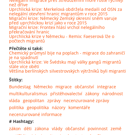
Nelegální imigrace přes Středozemní moře roste rychleji
než dříve
Uprchlická krize: Merkelová obdržela medaili od OSN za
nelegální otevření hranic migrantům v roce 2015
Migrační krize: Německý Zemský okresní sněm varuje
před uprchlickou krizí jako v roce 2015
Migrační krize: Frontex hlásí vrchol nelegálního
překračování hranic
Uprchlická krize v Německu - Remix: Faeserová lže o
počtech migrantů
Přečtěte si také:
Chemický průmysl bije na poplach - migrace do zahraničí
je na spadnutí
Uprchlická krize: Ve Švédsku mají války gangů migrantů
stále více obětí
Většina berlínských silvestrovských výtržníků byli migranti
Štítky:
Bundestag
Německo
migrace
občanství
integrace
multikulturalismus
přistěhovalectví
zákony
národnost
vláda
geopolitan
zprávy
necenzurované zprávy
politika
geopolitika
názory
komentáře
necenzurované informace
# Hashtagy:
zákon
děti
zákona
vlády
občanství
povinnost
země