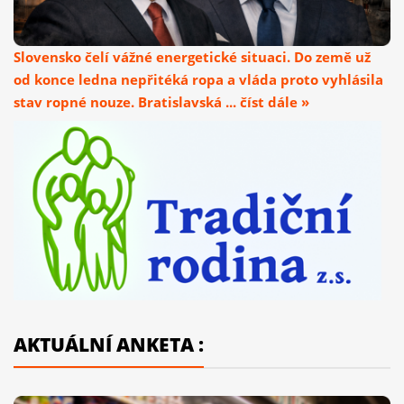
Slovensko čelí vážné energetické situaci. Do země už
od konce ledna nepřitéká ropa a vláda proto vyhlásila
stav ropné nouze. Bratislavská ... číst dále »
AKTUÁLNÍ ANKETA :