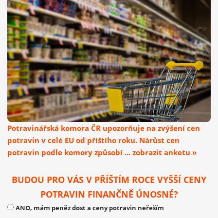
Potravinářská komora ČR upozorňuje na zvýšení cen
potravin v celé EU od příštího roku. Nárůst cen
potravin podle komory způsobí ... zobrazit anketu »
BUDOU PRO VÁS V PŘÍŠTÍM ROCE VYŠŠÍ CENY
POTRAVIN FINANČNĚ ÚNOSNÉ?
ANO, mám peněz dost a ceny potravin neřeším