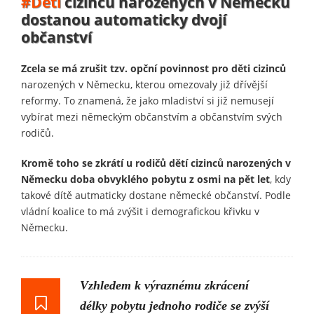
#Děti
cizinců narozených v Německu
dostanou automaticky dvojí
občanství
Zcela se má zrušit tzv. opční povinnost pro děti cizinců
narozených v Německu, kterou omezovaly již dřívější
reformy. To znamená, že jako mladiství si již nemusejí
vybírat mezi německým občanstvím a občanstvím svých
rodičů.
Kromě toho se zkrátí u rodičů dětí cizinců narozených v
Německu doba obvyklého pobytu z osmi na pět let
, kdy
takové dítě autmaticky dostane německé občanství. Podle
vládní koalice to má zvýšit i demografickou křivku v
Německu.
Vzhledem k výraznému zkrácení
délky pobytu jednoho rodiče se zvýší