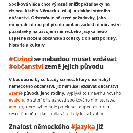
Spolková vláda chce výrazně snížit požadavky na
cizince, kteří v Německu usilují o získání státního
občanství. Odstraňuje některé požadavky, jako
minimální dobu pobytu do podání žádosti o občanství,
požadavky na osvojení německého jazyka nebo
úspěšné složení občanské zkoušky z oblasti politiky,
historie a kultury.
#Cizinci
se nebudou muset vzdávat
#občanství
země jejich původu
V budoucnu by se každý cizinec, který chce nabýt
německého občanství, již nemusel vzdávat občanství
#země
původu jeho rodiny.
Vyplývá to z návrhu nového
#zákona
o státní příslušnosti spolkového ministerstva
#vnitra
, který byl minulý pátek postoupen ostatním
resortům německé spolkové
#vlády
ke schválení.
Znalost německého
#jazyka
již