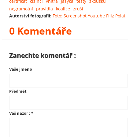
certifikát
cizinci
vnitra
jazyka
testy
zkoušku
negramotní
pravidla
koalice
zruší
Autorství fotografií:
Foto: Screenshot Youtube Filiz Polat
0 Komentáře
Zanechte komentář :
Vaše jméno
Předmět
Váš názor :
*