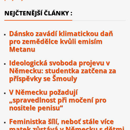
NEJČTENĚJŠÍ ČLÁNKY :
Dánsko zavádí klimatickou daň
pro zemědělce kvůli emisím
Metanu
Ideologická svoboda projevu v
Německu: studentka zatčena za
příspěvky se Šmouly
V Německu požadují
„spravedlnost při močení pro
nositele penisu“
Feministka šílí, neboť stále více
matek zůstává v Německu s dětmi