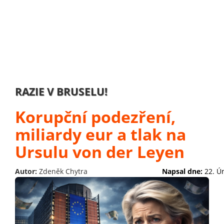
RAZIE V BRUSELU!
Korupční podezření,
miliardy eur a tlak na
Ursulu von der Leyen
Autor:
Zdeněk Chytra
Napsal dne:
22. Ú