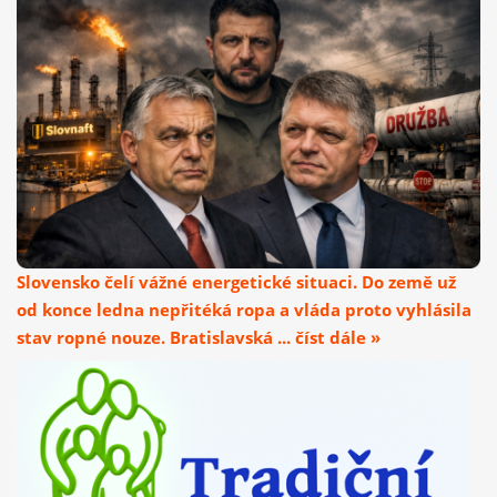
Slovensko čelí vážné energetické situaci. Do země už
od konce ledna nepřitéká ropa a vláda proto vyhlásila
stav ropné nouze. Bratislavská ... číst dále »