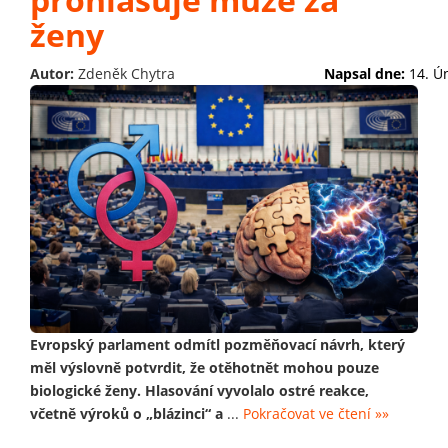
ženy
Autor:
Zdeněk Chytra
Napsal dne:
14. Ú
Evropský parlament odmítl pozměňovací návrh, který
měl výslovně potvrdit, že otěhotnět mohou pouze
biologické ženy. Hlasování vyvolalo ostré reakce,
včetně výroků o „blázinci“ a
...
Pokračovat ve čtení »»