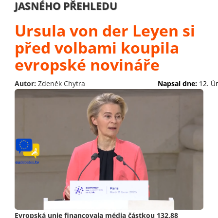
JASNÉHO PŘEHLEDU
Ursula von der Leyen si
před volbami koupila
evropské novináře
Autor:
Zdeněk Chytra
Napsal dne:
12. Ú
Evropská unie financovala média částkou 132,88