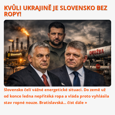
KVŮLI UKRAJINĚ JE SLOVENSKO BEZ
ROPY!
Slovensko čelí vážné energetické situaci. Do země už
od konce ledna nepřitéká ropa a vláda proto vyhlásila
stav ropné nouze. Bratislavská... číst dále »