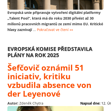
Evropská unie připravuje vytvoření digitální platformy
„Talent Pool“, která má do roku 2030 přivést až 30
milionů pracovních migrantů ze zemí mimo EU. Kritické
hlasy zaznívají
...
Pokračovat ve čtení »»
EVROPSKÁ KOMISE PŘEDSTAVILA
PLÁNY NA ROK 2025
Šefčovič oznámil 51
iniciativ, kritiku
vzbudila absence von
der Leyenové
Autor:
Zdeněk Chytra
Napsal dne:
12. Ú