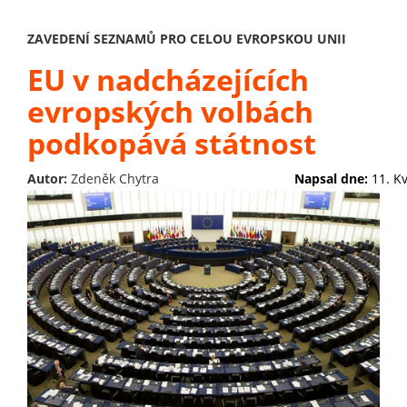
ZAVEDENÍ SEZNAMŮ PRO CELOU EVROPSKOU UNII
EU v nadcházejících
evropských volbách
podkopává státnost
Autor:
Zdeněk Chytra
Napsal dne:
11. K