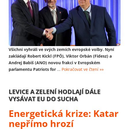
Všichni vyhráli ve svých zemích evropské volby. Nyní
zakládají Robert Kickl (FPÖ), Viktor Orbán (Fidesz) a
Andrej Babiš (ANO) novou frakci v Evropském
parlamentu Patriots for
...
Pokračovat ve čtení »»
LEVICE A ZELENÍ HODLAJÍ DÁLE
VYSÁVAT EU DO SUCHA
Energetická krize: Katar
nepřímo hrozí