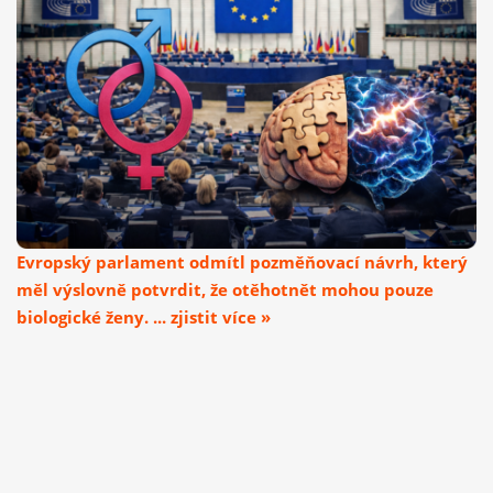
Evropský parlament odmítl pozměňovací návrh, který
měl výslovně potvrdit, že otěhotnět mohou pouze
biologické ženy. ... zjistit více »