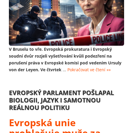
V Bruselu to vře. Evropská prokuratura i Evropský
soudní dvůr rozjeli vyšetřování kvůli podezření na
porušení práva v Evropské komisi pod vedením Ursuly
von der Leyen. Ve čtvrtek
...
Pokračovat ve čtení »»
EVROPSKÝ PARLAMENT POŠLAPAL
BIOLOGII, JAZYK I SAMOTNOU
REÁLNOU POLITIKU
Evropská unie
prohlašuje muže za