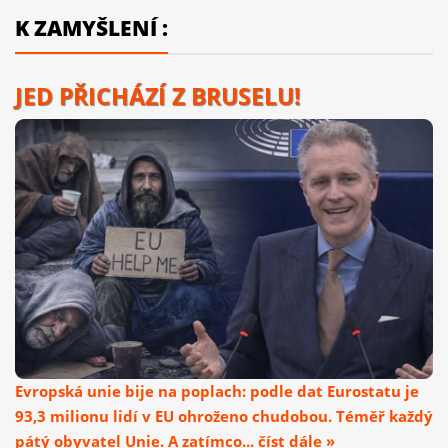
K ZAMYŠLENÍ :
JED PŘICHÁZÍ Z BRUSELU!
Evropská unie bije na poplach: podle dat Eurostatu je
93,3 milionu lidí v EU ohroženo chudobou. Téměř každý
pátý obyvatel Unie. A zatímco... číst dále »