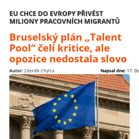
EU CHCE DO EVROPY PŘIVÉST
MILIONY PRACOVNÍCH MIGRANTŮ
Bruselský plán „Talent
Pool“ čelí kritice, ale
opozice nedostala slovo
Autor:
Zdeněk Chytra
Napsal dne:
17. D