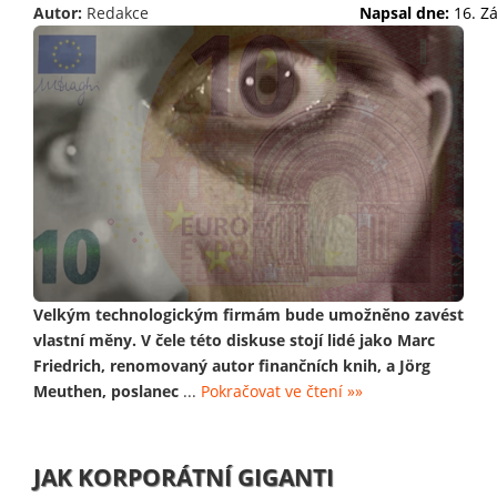
Autor:
Redakce
Napsal dne:
16. Z
Velkým technologickým firmám bude umožněno zavést
vlastní měny. V čele této diskuse stojí lidé jako Marc
Friedrich, renomovaný autor finančních knih, a Jörg
Meuthen, poslanec
...
Pokračovat ve čtení »»
JAK KORPORÁTNÍ GIGANTI