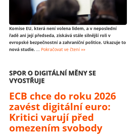
Komise EU, která není volena lidem, a v neposlední
řadě ani její předseda, získává stále silnější roli v
evropské bezpečnostní a zahraniční politice. Ukazuje to
nová studie.
...
Pokračovat ve čtení »»
SPOR O DIGITÁLNÍ MĚNY SE
VYOSTŘUJE
ECB chce do roku 2026
zavést digitální euro:
Kritici varují před
omezením svobody