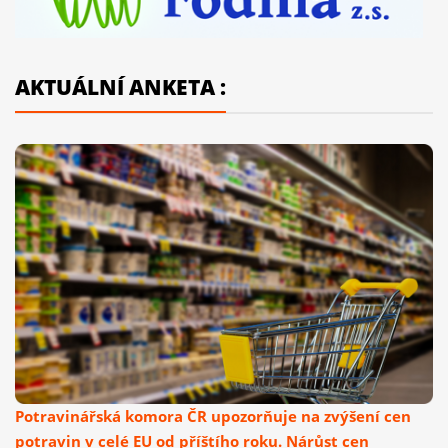
AKTUÁLNÍ ANKETA :
Potravinářská komora ČR upozorňuje na zvýšení cen
potravin v celé EU od příštího roku. Nárůst cen