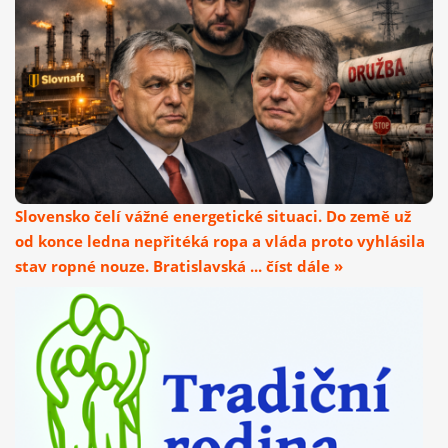
Slovensko čelí vážné energetické situaci. Do země už
od konce ledna nepřitéká ropa a vláda proto vyhlásila
stav ropné nouze. Bratislavská ... číst dále »