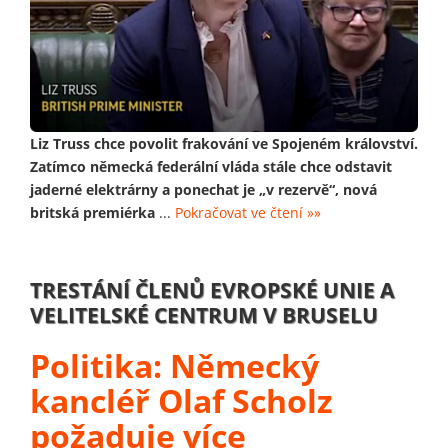
Liz Truss chce povolit frakování ve Spojeném království.
Zatímco německá federální vláda stále chce odstavit
jaderné elektrárny a ponechat je „v rezervě“, nová
britská premiérka
...
Pokračovat ve čtení »»
TRESTÁNÍ ČLENŮ EVROPSKÉ UNIE A
VELITELSKÉ CENTRUM V BRUSELU
Politika: Německý
kancléř Olaf Scholz
požaduje více