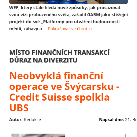
WEF, který stále hledá nové způsoby, jak prosazovat
svou vizi probuzeného světa, zařadil GARM jako stěžejní
projekt do své „Platformy pro utváření budoucnosti
médií, zábavy a
...
Pokračovat ve čtení »»
MÍSTO FINANČNÍCH TRANSAKCÍ
DŮRAZ NA DIVERZITU
Neobvyklá finanční
operace ve Švýcarsku -
Credit Suisse spolkla
UBS
Autor:
Redakce
Napsal dne:
21. B