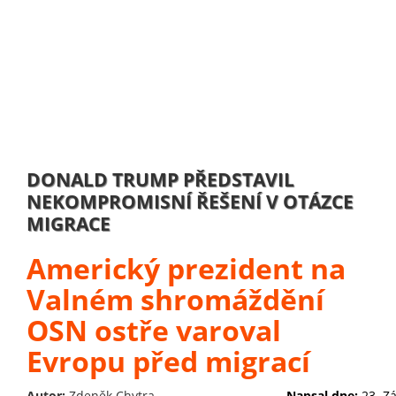
DONALD TRUMP PŘEDSTAVIL
NEKOMPROMISNÍ ŘEŠENÍ V OTÁZCE
MIGRACE
Americký prezident na
Valném shromáždění
OSN ostře varoval
Evropu před migrací
Autor:
Zdeněk Chytra
Napsal dne:
23. Z