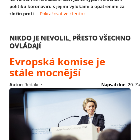
politiku koronaviru s jejími výlukami a opatřeními za
zločin proti
...
Pokračovat ve čtení »»
NIKDO JE NEVOLIL, PŘESTO VŠECHNO
OVLÁDAJÍ
Evropská komise je
stále mocnější
Autor:
Redakce
Napsal dne:
20. Z