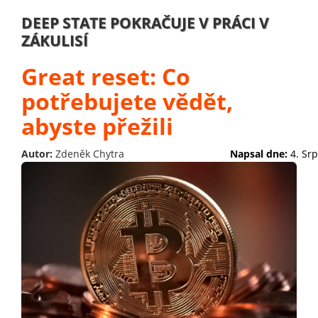
DEEP STATE POKRAČUJE V PRÁCI V
ZÁKULISÍ
Great reset: Co
potřebujete vědět,
abyste přežili
Autor:
Zdeněk Chytra
Napsal dne:
4. Sr