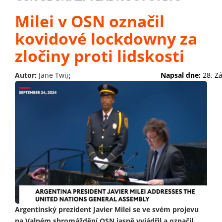
Milei v OSN označil
kovidové lockdowny za
zločiny proti lidskosti
Autor:
Jane Twig
Napsal dne:
28. Z
Argentinský prezident Javier Milei se ve svém projevu
na Valném shromáždění OSN jasně vyjádřil a označil