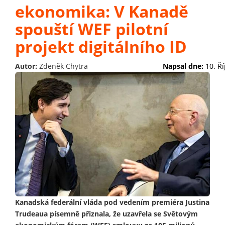
ekonomika: V Kanadě
spouští WEF pilotní
projekt digitálního ID
Autor:
Zdeněk Chytra
Napsal dne:
10. Ř
Kanadská federální vláda pod vedením premiéra Justina
Trudeaua písemně přiznala, že uzavřela se Světovým