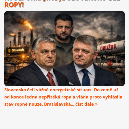
ROPY!
Slovensko čelí vážné energetické situaci. Do země už
od konce ledna nepřitéká ropa a vláda proto vyhlásila
stav ropné nouze. Bratislavská... číst dále »