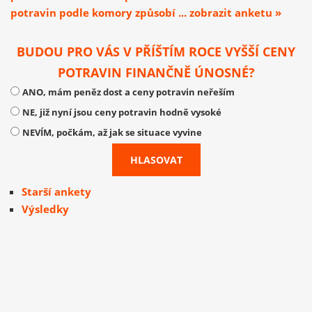
potravin podle komory způsobí ... zobrazit anketu »
BUDOU PRO VÁS V PŘÍŠTÍM ROCE VYŠŠÍ CENY
POTRAVIN FINANČNĚ ÚNOSNÉ?
ANO, mám peněz dost a ceny potravin neřeším
NE, již nyní jsou ceny potravin hodně vysoké
NEVÍM, počkám, až jak se situace vyvine
Starší ankety
Výsledky