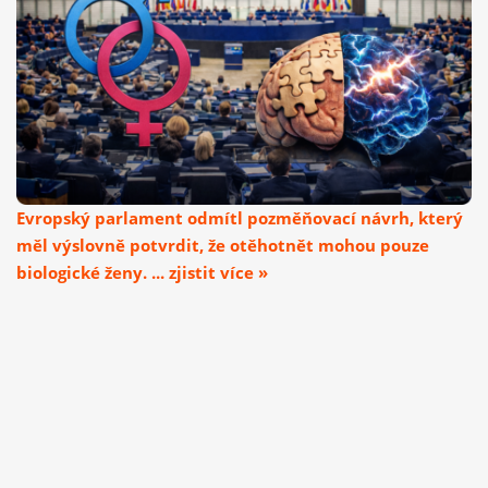
Evropský parlament odmítl pozměňovací návrh, který
měl výslovně potvrdit, že otěhotnět mohou pouze
biologické ženy. ... zjistit více »