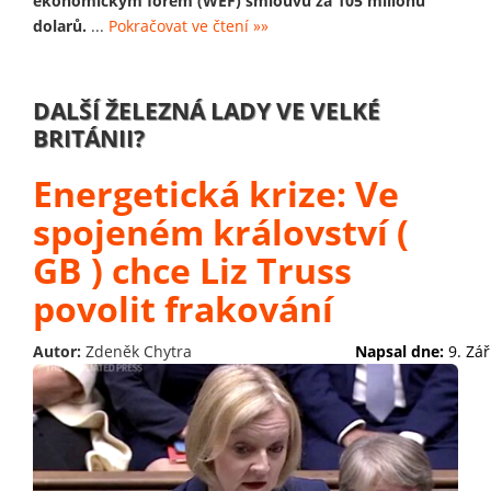
ekonomickým fórem (WEF) smlouvu za 105 milionů
dolarů.
...
Pokračovat ve čtení »»
DALŠÍ ŽELEZNÁ LADY VE VELKÉ
BRITÁNII?
Energetická krize: Ve
spojeném království (
GB ) chce Liz Truss
povolit frakování
Autor:
Zdeněk Chytra
Napsal dne:
9. Zář