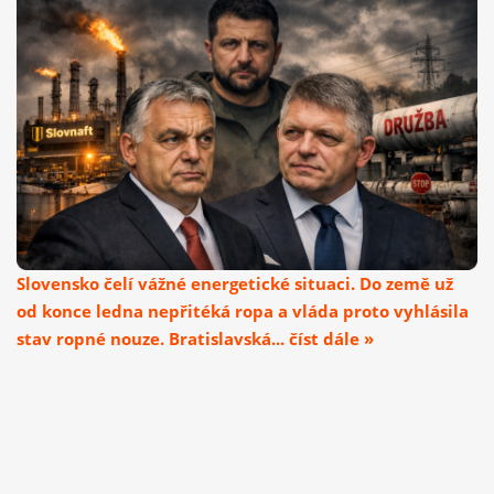
Slovensko čelí vážné energetické situaci. Do země už
od konce ledna nepřitéká ropa a vláda proto vyhlásila
stav ropné nouze. Bratislavská... číst dále »