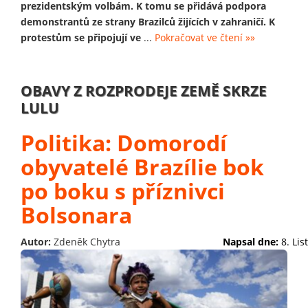
prezidentským volbám. K tomu se přidává podpora
demonstrantů ze strany Brazilců žijících v zahraničí. K
protestům se připojují ve
...
Pokračovat ve čtení »»
OBAVY Z ROZPRODEJE ZEMĚ SKRZE
LULU
Politika: Domorodí
obyvatelé Brazílie bok
po boku s příznivci
Bolsonara
Autor:
Zdeněk Chytra
Napsal dne:
8. Li