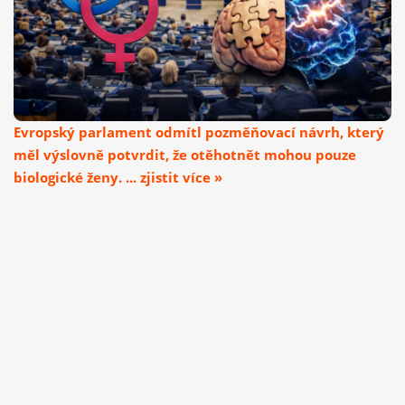
Evropský parlament odmítl pozměňovací návrh, který
měl výslovně potvrdit, že otěhotnět mohou pouze
biologické ženy. ... zjistit více »