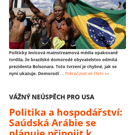
Politicky levicová mainstreamová média opakovaně
tvrdila, že brazilské domorodé obyvatelstvo odmítá
prezidenta Bolsonara. Toto tvrzení je chybné, jak se
nyní ukazuje. Domorodí
...
Pokračovat ve čtení »»
VÁŽNÝ NEÚSPĚCH PRO USA
Politika a hospodářství:
Saúdská Arábie se
plánuje připojit k