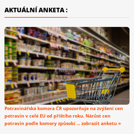
AKTUÁLNÍ ANKETA :
Potravinářská komora ČR upozorňuje na zvýšení cen
potravin v celé EU od příštího roku. Nárůst cen
potravin podle komory způsobí ... zobrazit anketu »