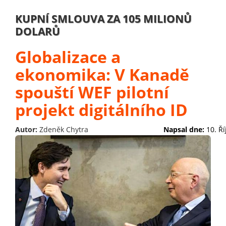
KUPNÍ SMLOUVA ZA 105 MILIONŮ
DOLARŮ
Globalizace a
ekonomika: V Kanadě
spouští WEF pilotní
projekt digitálního ID
Autor:
Zdeněk Chytra
Napsal dne:
10. Ř