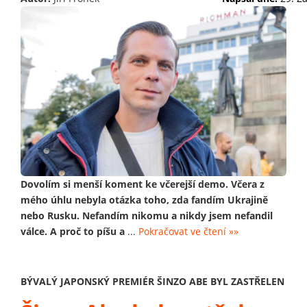
Dovolím si menší koment ke včerejší demo. Včera z
mého úhlu nebyla otázka toho, zda fandím Ukrajině
nebo Rusku. Nefandím nikomu a nikdy jsem nefandil
válce. A proč to píšu a
...
Pokračovat ve čtení »»
BÝVALÝ JAPONSKÝ PREMIÉR ŠINZO ABE BYL ZASTŘELEN