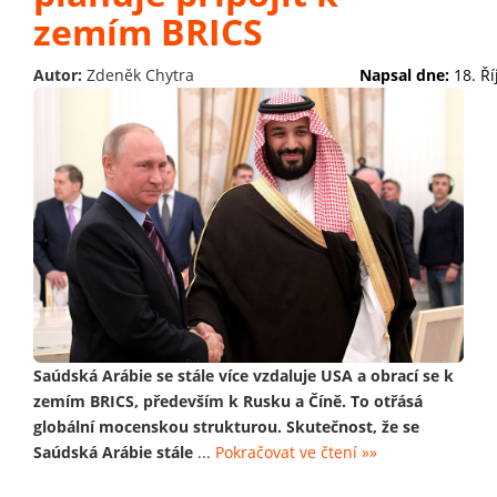
zemím BRICS
Autor:
Zdeněk Chytra
Napsal dne:
18. Ř
Saúdská Arábie se stále více vzdaluje USA a obrací se k
zemím BRICS, především k Rusku a Číně. To otřásá
globální mocenskou strukturou. Skutečnost, že se
Saúdská Arábie stále
...
Pokračovat ve čtení »»