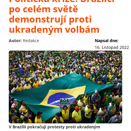
po celém světě
demonstrují proti
ukradeným volbám
Autor:
Redakce
Napsal dne:
16. Listopad 2022
V Brazílii pokračují protesty proti ukradeným