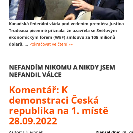
Kanadská federální vláda pod vedením premiéra Justina
Trudeaua písemně přiznala, že uzavřela se Světovým
ekonomickým fórem (WEF) smlouvu za 105 milionů
dolarů.
...
Pokračovat ve čtení »»
NEFANDÍM NIKOMU A NIKDY JSEM
NEFANDIL VÁLCE
Komentář: K
demonstraci Česká
republika na 1. místě
28.09.2022
Autor:
Jiří Froněk
Napsal dne:
29. Z