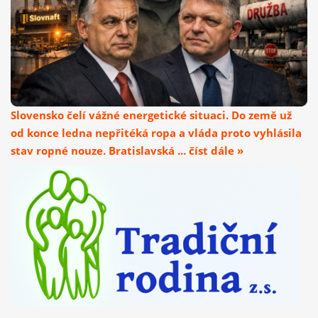
Slovensko čelí vážné energetické situaci. Do země už
od konce ledna nepřitéká ropa a vláda proto vyhlásila
stav ropné nouze. Bratislavská ... číst dále »