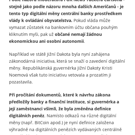
stejně jako podle názoru mnoha dalších Američanů - je
tento typ digitální měny centrální banky prostředkem
vlády k ovládání obyvatelstva.
Pokud vláda může
vymazat zůstatek na bankovním účtu občana pouhým
kliknutím myši, pak už
občané nemají žádnou
ekonomickou ani osobní autonomii
.
Například ve státě Jižní Dakota byla nyní zahájena
zákonodárná iniciativa, která se snaží o zavedení digitální
měny. Republikánská guvernérka Jižní Dakoty Kristi
Noemová však tuto iniciativu vetovala a prozatím ji
pozastavila.
Při pročítání dokumentů, které k návrhu zákona
předložily banky a finanční instituce, si guvernérka a
její zaměstnanci všimli, že byla změněna definice
digitálních peněz
. Namísto odkazů na různé digitální
měny (např. BitCoin apod.) je nyní definice založena
výhradně na digitálních penězích vydávaných centrálně