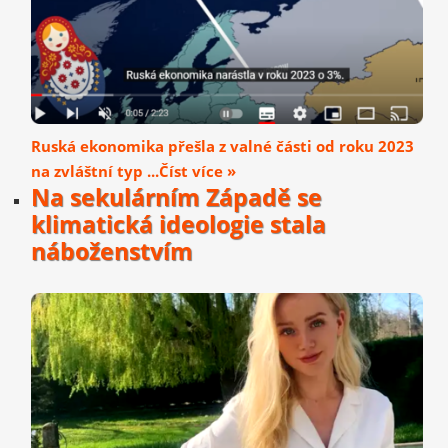
Ruská ekonomika přešla z valné části od roku 2023
na zvláštní typ ...Číst více »
Na sekulárním Západě se
klimatická ideologie stala
náboženstvím