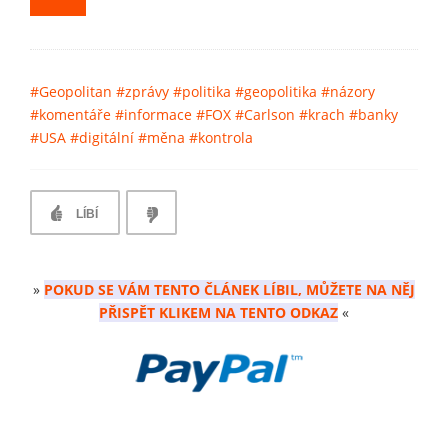
#Geopolitan
#zprávy
#politika
#geopolitika
#názory
#komentáře
#informace
#FOX
#Carlson
#krach
#banky
#USA
#digitální
#měna
#kontrola
LÍBÍ
»
POKUD SE VÁM TENTO ČLÁNEK LÍBIL, MŮŽETE NA NĚJ
PŘISPĚT KLIKEM NA TENTO ODKAZ
«