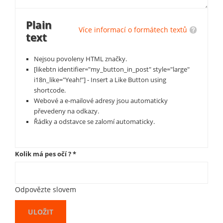
Plain
Více informací o formátech textů
text
Nejsou povoleny HTML značky.
[likebtn identifier="my_button_in_post" style="large"
i18n_like="Yeah!"] - Insert a Like Button using
shortcode.
Webové a e-mailové adresy jsou automaticky
převedeny na odkazy.
Řádky a odstavce se zalomí automaticky.
Kolik má pes očí ?
*
Odpovězte slovem