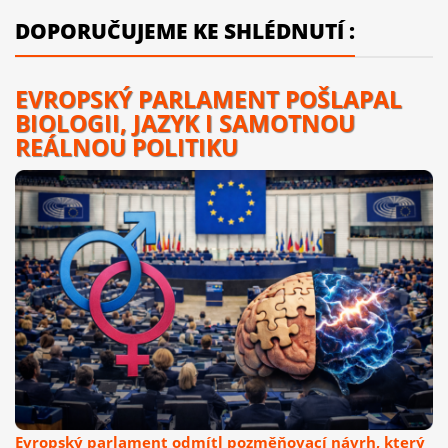
DOPORUČUJEME KE SHLÉDNUTÍ :
EVROPSKÝ PARLAMENT POŠLAPAL
BIOLOGII, JAZYK I SAMOTNOU
REÁLNOU POLITIKU
Evropský parlament odmítl pozměňovací návrh, který