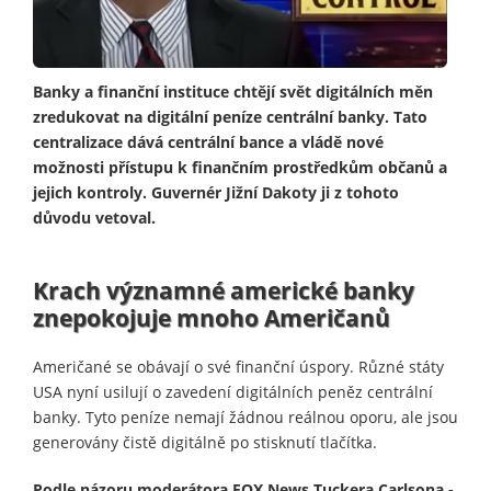
Banky a finanční instituce chtějí svět digitálních měn
zredukovat na digitální peníze centrální banky. Tato
centralizace dává centrální bance a vládě nové
možnosti přístupu k finančním prostředkům občanů a
jejich kontroly. Guvernér Jižní Dakoty ji z tohoto
důvodu vetoval.
Krach významné americké banky
znepokojuje mnoho Američanů
Američané se obávají o své finanční úspory. Různé státy
USA nyní usilují o zavedení digitálních peněz centrální
banky. Tyto peníze nemají žádnou reálnou oporu, ale jsou
generovány čistě digitálně po stisknutí tlačítka.
Podle názoru moderátora FOX News Tuckera Carlsona -