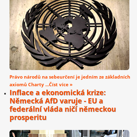
Právo národů na sebeurčení je jedním ze základních
axiomů Charty ...Číst více »
Inflace a ekonomická krize:
Německá AfD varuje - EU a
federální vláda ničí německou
prosperitu