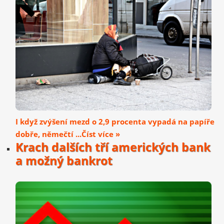
I když zvýšení mezd o 2,9 procenta vypadá na papíře
dobře, němečtí ...Číst více »
Krach dalších tří amerických bank
a možný bankrot