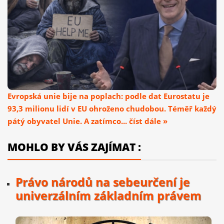
Evropská unie bije na poplach: podle dat Eurostatu je
93,3 milionu lidí v EU ohroženo chudobou. Téměř každý
pátý obyvatel Unie. A zatímco... číst dále »
MOHLO BY VÁS ZAJÍMAT :
Právo národů na sebeurčení je
univerzálním základním právem