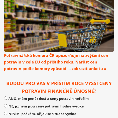
Potravinářská komora ČR upozorňuje na zvýšení cen
potravin v celé EU od příštího roku. Nárůst cen
potravin podle komory způsobí ... zobrazit anketu »
BUDOU PRO VÁS V PŘÍŠTÍM ROCE VYŠŠÍ CENY
POTRAVIN FINANČNĚ ÚNOSNÉ?
ANO, mám peněz dost a ceny potravin neřeším
NE, již nyní jsou ceny potravin hodně vysoké
NEVÍM, počkám, až jak se situace vyvine