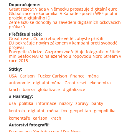
Doporučujeme:
Great reset?: Vláda v Německu prosazuje digitální euro
Globalizace a ekonomika: V Kanadě spouští WEF pilotní
projekt digitálního ID
Země G20 se dohodly na zavedení digitálních očkovacích
průkazů
Přečtěte si také:
Great reset: Co potřebujete vědět, abyste přežili
EU pokračuje novým zákonem v kampani proti svobodě
projevu
Energetická krize: Gazprom zveřejňuje fotografie ničitele
min Seafox NATO nalezeného u ropovodu Nord Stream v
roce 2015
Štítky:
USA
Carlson
Tucker Carlson
finance
měna
autonomie
digitální měna
Great reset
ekonomika
krach
banka
globalizace
digitalizace
# Hashtagy:
usa
politika
informace
názory
zprávy
banky
kontrola
digitální
měna
fox
geopolitan
geopolitika
komentáře
carlson
krach
Autorství fotografií:
Screenshot: Youtube.com / Fox News