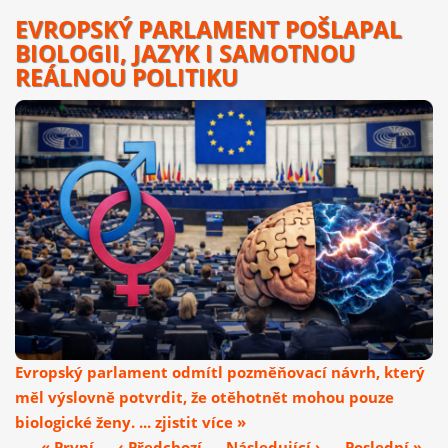
EVROPSKÝ PARLAMENT POŠLAPAL
BIOLOGII, JAZYK I SAMOTNOU
REÁLNOU POLITIKU
Evropský parlament odmítl pozměňovací návrh, který
měl výslovně potvrdit, že otěhotnět mohou pouze
biologické ženy. ... zjistit více »
« První
‹ Předchozí
Následující ›
Poslední »