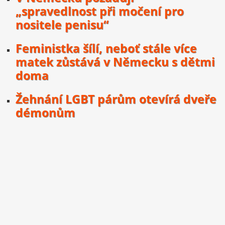
„spravedlnost při močení pro
nositele penisu“
Feministka šílí, neboť stále více
matek zůstává v Německu s dětmi
doma
Žehnání LGBT párům otevírá dveře
démonům