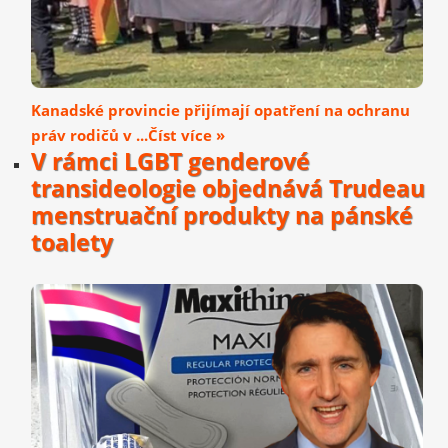
Kanadské provincie přijímají opatření na ochranu
práv rodičů v ...Číst více »
V rámci LGBT genderové
transideologie objednává Trudeau
menstruační produkty na pánské
toalety