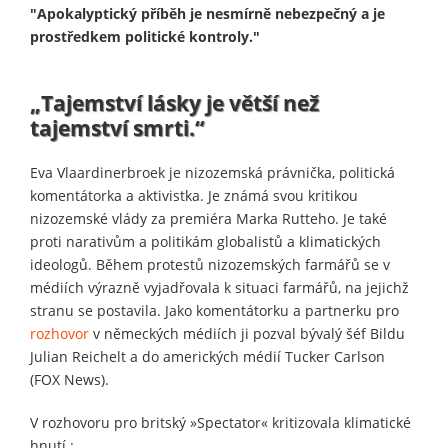
"Apokalyptický příběh je nesmírně nebezpečný a je
prostředkem politické kontroly."
„Tajemství lásky je větší než
tajemství smrti.“
Eva Vlaardinerbroek je nizozemská právnička, politická
komentátorka a aktivistka. Je známá svou kritikou
nizozemské vlády za premiéra Marka Rutteho. Je také
proti narativům a politikám globalistů a klimatických
ideologů. Během protestů nizozemských farmářů se v
médiích výrazně vyjadřovala k situaci farmářů, na jejichž
stranu se postavila. Jako komentátorku a partnerku pro
rozhovor
v německých médiích ji pozval bývalý šéf Bildu
Julian Reichelt a do amerických médií Tucker Carlson
(FOX News).
V rozhovoru pro britský »Spectator« kritizovala klimatické
hnutí :