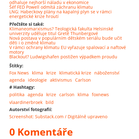
odhaluje nejhorší náladu v ekonomice
Šéf FED Powell odmítá záchranu klimatu
LNG: Habeckovy plány na kapalný plyn se v rámci
energetické krize hroutí
Přečtěte si také:
Klimaneomarxismus? Teologická fakulta Helsinské
univerzity uděluje titul Gretě Thunbergové
Nová postava v populárním dětském seriálu bude učit
děti i o změně klimatu
V rámci ochrany klimatu EU vyřazuje spalovací a naftové
motory
Blackout? Ludwigshafen postižen výpadkem proudu
Štítky:
Fox News
klima
krize
klimatická krize
náboženství
agenda
ideologie
aktivismus
Carlson
# Hashtagy:
politika
agenda
krize
carlson
klima
foxnews
vlaardinerbroek
bild
Autorství fotografií:
Screenshot: Substack.com / Digitálně upraveno
0 Komentáře