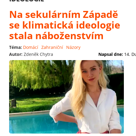
Na sekulárním Západě
se klimatická ideologie
stala náboženstvím
Téma:
Domácí
Zahraniční
Názory
Autor:
Zdeněk Chytra
Napsal dne:
14. D