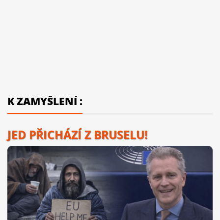
K ZAMYŠLENÍ :
JED PŘICHÁZÍ Z BRUSELU!