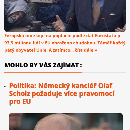
Evropská unie bije na poplach: podle dat Eurostatu je
93,3 milionu lidí v EU ohroženo chudobou. Téměř každý
pátý obyvatel Unie. A zatímco... číst dále »
MOHLO BY VÁS ZAJÍMAT :
Politika: Německý kancléř Olaf
Scholz požaduje více pravomocí
pro EU