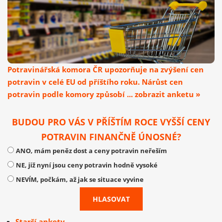
Potravinářská komora ČR upozorňuje na zvýšení cen
potravin v celé EU od příštího roku. Nárůst cen
potravin podle komory způsobí ... zobrazit anketu »
BUDOU PRO VÁS V PŘÍŠTÍM ROCE VYŠŠÍ CENY
POTRAVIN FINANČNĚ ÚNOSNÉ?
ANO, mám peněz dost a ceny potravin neřeším
NE, již nyní jsou ceny potravin hodně vysoké
NEVÍM, počkám, až jak se situace vyvine
Starší ankety