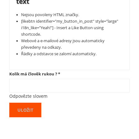
text
Nejsou povoleny HTML značky.
[likebtn identifier="my_button_in_post" style="large"
i18n_like="Yeah!"] - Insert a Like Button using
shortcode.
Webové a e-mailové adresy jsou automaticky
převedeny na odkazy.
Řádky a odstavce se zalomí automaticky.
Kolik má člověk rukou ?
*
Odpovězte slovem