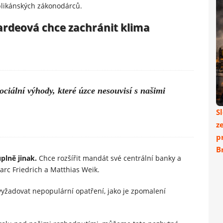
ublikánských zákonodárců.
ardeová chce zachránit klima
ociální výhody, které úzce nesouvisí s našimi
S
z
p
Br
úplně jinak.
Chce rozšířit mandát své centrální banky a
Marc Friedrich a Matthias Weik.
vyžadovat nepopulární opatření, jako je zpomalení