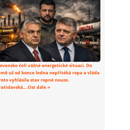
lovensko čelí vážné energetické situaci. Do
emě už od konce ledna nepřitéká ropa a vláda
roto vyhlásila stav ropné nouze.
atislavská... číst dále »