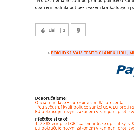
"Protože nemáme žádnou přímou politickou kont
opatření podniknout bez zvážení krátkodobých poli
1
LÍBÍ
»
POKUD SE VÁM TENTO ČLÁNEK LÍBIL, M
Doporučujeme:
Oficiální inflace v eurozóně činí 8,1 procenta
Třetí svět trpí kvůli politice sankcí USA/EU proti 
EU pokračuje novým zákonem v kampani proti sv
Přečtěte si také:
427 383 eur pro LGBT „aromantické uprchlíky“ v 
EU pokračuje novým zákonem v kampani proti sv