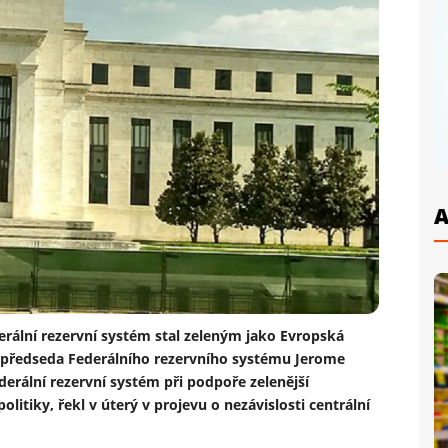
A
erální rezervní systém stal zeleným jako Evropská
e předseda Federálního rezervního systému Jerome
ederální rezervní systém při podpoře zelenější
tiky, řekl v úterý v projevu o nezávislosti centrální