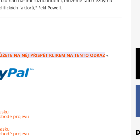
rolu nad našimi rozhodnutími, můžeme tato nezbytná
tických faktorů," řekl Powell.
ŮŽETE NA NĚJ PŘISPĚT KLIKEM NA TENTO ODKAZ
«
Rusku
obodě projevu
Sasku
D
obodě projevu