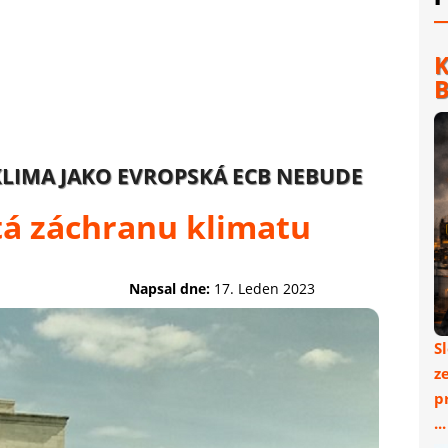
K
B
LIMA JAKO EVROPSKÁ ECB NEBUDE
tá záchranu klimatu
Napsal dne:
17. Leden 2023
S
z
p
..