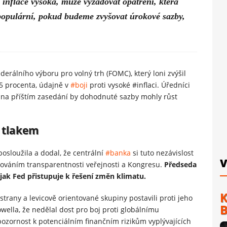
e inflace vysoká, může vyžadovat opatření, která
populární, pokud budeme zvyšovat úrokové sazby,
derálního výboru pro volný trh (FOMC), který loni zvýšil
,5 procenta, údajně v
#boji
proti vysoké #inflaci. Úředníci
yž na příštím zasedání by dohodnuté sazby mohly růst
d tlakem
posloužila a dodal, že centrální
#banka
si tuto nezávislost
V
ytováním transparentnosti veřejnosti a Kongresu.
Předseda
jak Fed přistupuje k řešení změn klimatu.
K
trany a levicově orientované skupiny postavili proti jeho
B
wella, že nedělal dost pro boj proti globálnímu
pozornost k potenciálním finančním rizikům vyplývajících