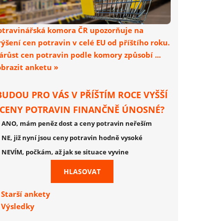
otravinářská komora ČR upozorňuje na
výšení cen potravin v celé EU od příštího roku.
árůst cen potravin podle komory způsobí ...
obrazit anketu »
BUDOU PRO VÁS V PŘÍŠTÍM ROCE VYŠŠÍ
CENY POTRAVIN FINANČNĚ ÚNOSNÉ?
ANO, mám peněz dost a ceny potravin neřeším
NE, již nyní jsou ceny potravin hodně vysoké
NEVÍM, počkám, až jak se situace vyvine
Starší ankety
Výsledky