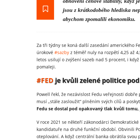
obnovení cenové stability, když j
jsou z krátkodobého hlediska ne
abychom zpomalili ekonomiku.
Za tři týdny se koná další zasedání amerického Fe
úrokové
#sazby
z téměř nuly na rozpětí 4,25 až 4
letos usilují o zvýšení sazeb nad 5 procent, i kd
pomaleji.
#FED
je kvůli zelené politice po
Powell řekl, že nezávislost Fedu veřejnosti dobře 
musí „stále zasloužit“ plněním svých cílů a posk
Fedu se dostal pod opakovaný tlak kvůli tomu, 
V roce 2021 se někteří zákonodárci Demokratické s
kandidatuře na druhé funkční období. Obvinili Po
oteplování. A když centrální banka obrátila svou 