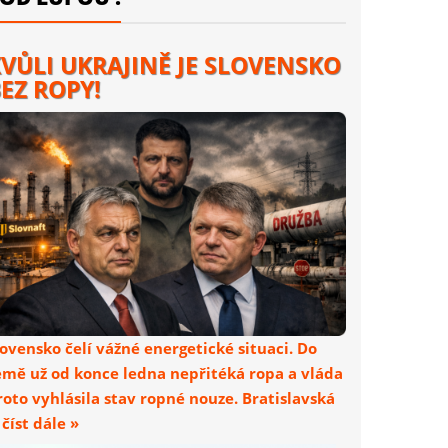
VŮLI UKRAJINĚ JE SLOVENSKO
EZ ROPY!
lovensko čelí vážné energetické situaci. Do
emě už od konce ledna nepřitéká ropa a vláda
roto vyhlásila stav ropné nouze. Bratislavská
. číst dále »