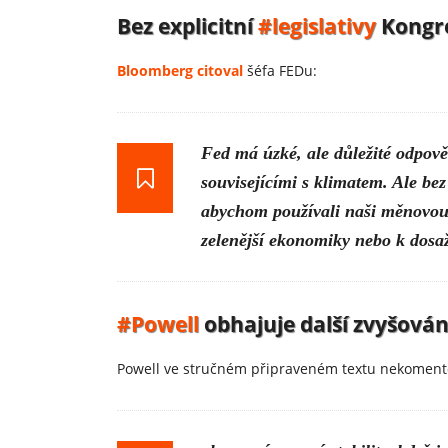
Bez explicitní
#legislativy
Kongre
Bloomberg citoval
šéfa FEDu:
Fed má úzké, ale důležité odpověd
souvisejícími s klimatem. Ale bez
abychom používali naši měnovou 
zelenější ekonomiky nebo k dosaž
#Powell
obhajuje další zvyšová
Powell ve stručném připraveném textu nekomen