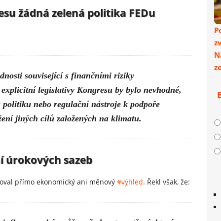
su žádná zelená politika FEDu
P
z
N
z
nosti související s finančními riziky
 explicitní legislativy Kongresu by bylo nevhodné,
politiku nebo regulační nástroje k podpoře
ení jiných cílů založených na klimatu.
ní úrokových sazeb
toval přímo ekonomický ani měnový
#výhled
. Řekl však, že: