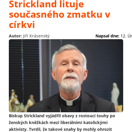
Strickland lituje
současného zmatku v
církvi
Autor:
Jiří Krásenský
Napsal dne:
12. Ú
Biskup Strickland vyjádřil obavy z rostoucí touhy po
ženských kněžkách mezi liberálními katolickými
aktivisty. Tvrdil, že takové snahy by mohly ohrozit