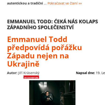
autentickou a tradiční
...
Pokračovat ve čtení »»
EMMANUEL TODD: ĆEKÁ NÁS KOLAPS
ZÁPADNÍHO SPOLEČENSTVÍ
Emmanuel Todd
předpovídá pořážku
Západu nejen na
Ukrajině
Autor:
Jiří Krásenský
Napsal dne:
19. L