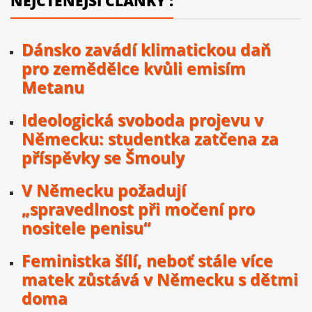
NEJČTENĚJŠÍ ČLÁNKY :
Dánsko zavádí klimatickou daň
pro zemědělce kvůli emisím
Metanu
Ideologická svoboda projevu v
Německu: studentka zatčena za
příspěvky se Šmouly
V Německu požadují
„spravedlnost při močení pro
nositele penisu“
Feministka šílí, neboť stále více
matek zůstává v Německu s dětmi
doma