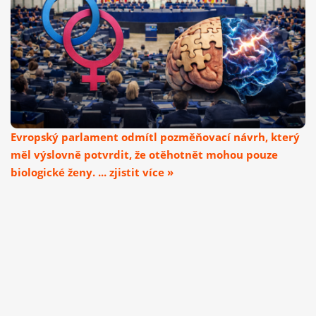
Evropský parlament odmítl pozměňovací návrh, který
měl výslovně potvrdit, že otěhotnět mohou pouze
biologické ženy. ... zjistit více »