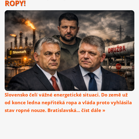
ROPY!
Slovensko čelí vážné energetické situaci. Do země už
od konce ledna nepřitéká ropa a vláda proto vyhlásila
stav ropné nouze. Bratislavská... číst dále »