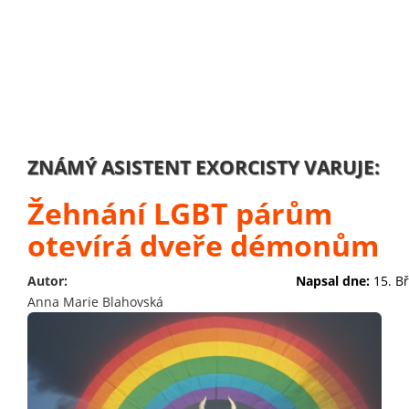
ZNÁMÝ ASISTENT EXORCISTY VARUJE:
Žehnání LGBT párům
otevírá dveře démonům
Autor:
Napsal dne:
15. B
Anna Marie Blahovská