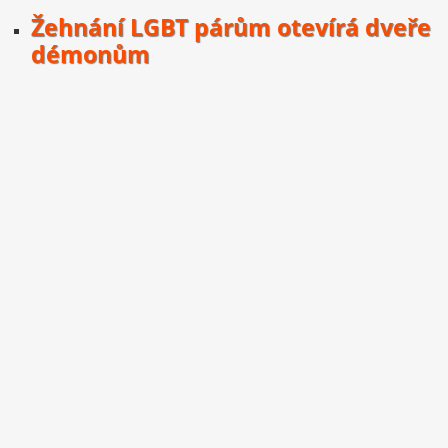
Žehnání LGBT párům otevírá dveře
démonům