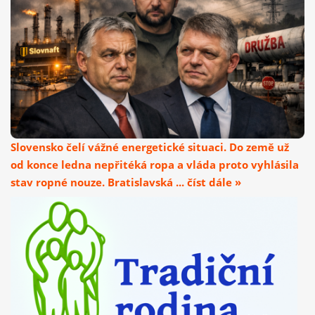
Slovensko čelí vážné energetické situaci. Do země už
od konce ledna nepřitéká ropa a vláda proto vyhlásila
stav ropné nouze. Bratislavská ... číst dále »