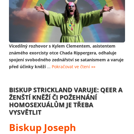
Vícedílný rozhovor s Kylem Clementem, asistentem
známého exorcisty otce Chada Rippergera, odhaluje
spojení svobodného zednářství se satanismem a varuje
před účinky kněží
...
Pokračovat ve čtení »»
BISKUP STRICKLAND VARUJE: QEER A
ŽENŠTÍ KNĚŽÍ ČI POŽEHNÁNÍ
HOMOSEXUÁLŮM JE TŘEBA
VYSVĚTLIT
Biskup Joseph