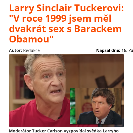
Larry Sinclair Tuckerovi:
"V roce 1999 jsem měl
dvakrát sex s Barackem
Obamou"
Autor:
Redakce
Napsal dne:
16. Z
Moderátor Tucker Carlson vyzpovídal svědka Larryho