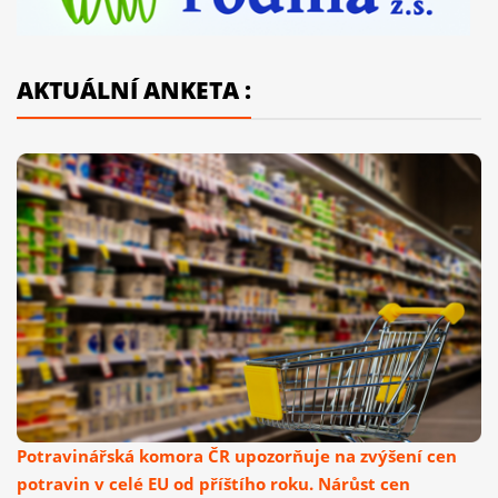
AKTUÁLNÍ ANKETA :
Potravinářská komora ČR upozorňuje na zvýšení cen
potravin v celé EU od příštího roku. Nárůst cen