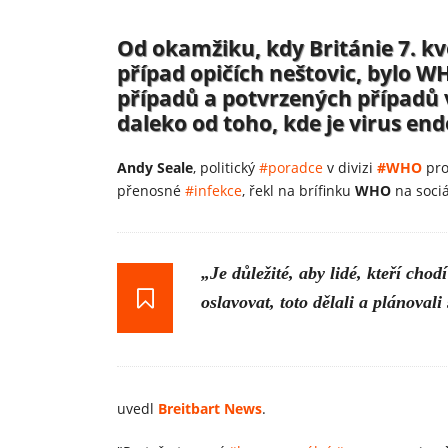
Od okamžiku, kdy Británie 7. kv
případ opičích neštovic, bylo 
případů a potvrzených případů v
daleko od toho, kde je virus en
Andy Seale
, politický
#poradce
v divizi
#WHO
pro
přenosné
#infekce
, řekl na brífinku
WHO
na sociá
„Je důležité, aby lidé, kteří ch
oslavovat, toto dělali a plánovali s
uvedl
Breitbart News
.