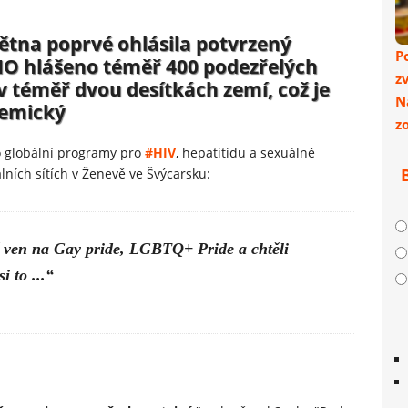
ětna poprvé ohlásila potvrzený
P
WHO hlášeno téměř 400 podezřelých
z
 téměř dvou desítkách zemí, což je
N
demický
z
 globální programy pro
#HIV
, hepatitidu a sexuálně
lních sítích v Ženevě ve Švýcarsku:
odí ven na Gay pride, LGBTQ+ Pride a chtěli
i to ...“