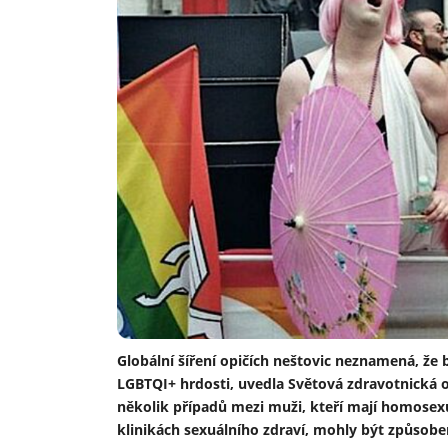
Globální šíření opičích neštovic neznamená, že b
LGBTQI+ hrdosti, uvedla Světová zdravotnická 
několik případů mezi muži, kteří mají homosexuá
klinikách sexuálního zdraví, mohly být způsobe