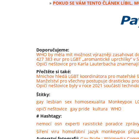
»
POKUD SE VÁM TENTO ČLÁNEK LÍBIL, M
Doporučujeme:
WHO by měla mít možnost výrazněji zasahovat do
427 383 eur pro LGBT „aromantické uprchlíky“ v 
Opičí neštovice pro Karla Lauterbacha znamena
Přečtěte si také:
Mnichov hledá LGBT koordinátora pro mateřské š
Manželství pro všechny postupuje drastickou pro
Opičí neštovice byly v roce 2021 součástí technol
Štítky:
gay
lesbian
sex
homosexualita
Monkeypox
L
opičí neštovice
gay pride
kultura
WHO
# Hashtagy:
nemocí
osn
experti
rasistické
poradce
zpráv
šíření
viru
homofobní
jazyk
monkeypox
příp
Autorství fotografií:
Gay Pride : Wikimedia Com