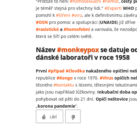
"Protože to není
#homosexuální
#nemoc
,
cesty p
je téměř stejná pro všechny lidi."
#Experti
WHO
p
pomohl k
#šíření
#viru
, ale k definitivnímu závěr
#OSN
pro pomoc a spolupráci (
UNAIDS
) již dřív
#rasistické
a
#homofobní
a varovala, že nezod
která se šíří po celém světě.
Název
#monkeypox
se datuje od
dánské laboratoři v roce 1958
První
#případ
#člověka
nakaženého opičími neš
republice
#Kongo
v roce 1970.
#Virus
opičích ne
těsného
#kontaktu
s lézemi, tělesnými tekutinam
jako jsou například lůžkoviny.
Inkubační doba opi
pohybovat od pěti do 21 dní.
Opičí neštovice
jsou
„
korona pandemie
“.
LÍBÍ