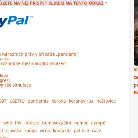
ŮŽETE NA NĚJ PŘISPĚT KLIKEM NA TENTO ODKAZ
«
 národních práv v případě „pandemií“
Sasku
jí rozhodné mezinárodní omezení
S
koly
z
gresí
p
ogické simulace
Br
GBT
LGBTIQ
pandemie
korona
koronavirus
neštovice
y
who
hiv
infekce
homosexuální
nemoc
evropě
ad
člověka
kongo
virus
kontaktu
politice
rave
mons