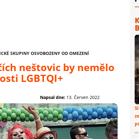
K
B
FICKÉ SKUPINY OSVOBOZENY OD OMEZENÍ
ích neštovic by nemělo
dosti LGBTQI+
Napsal dne:
13. Červen 2022
S
z
p
..