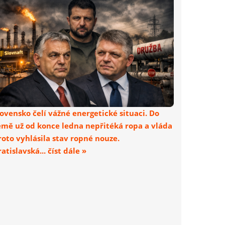
lovensko čelí vážné energetické situaci. Do
emě už od konce ledna nepřitéká ropa a vláda
roto vyhlásila stav ropné nouze.
atislavská... číst dále »