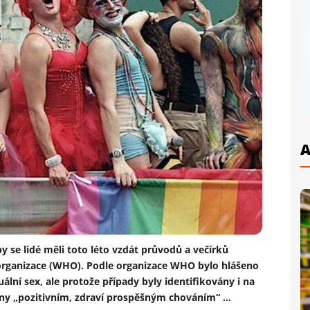
A
y se lidé měli toto léto vzdát průvodů a večírků
organizace (WHO). Podle organizace WHO bylo hlášeno
lní sex, ale protože případy byly identifikovány i na
ny „pozitivním, zdraví prospěšným chováním“ ...