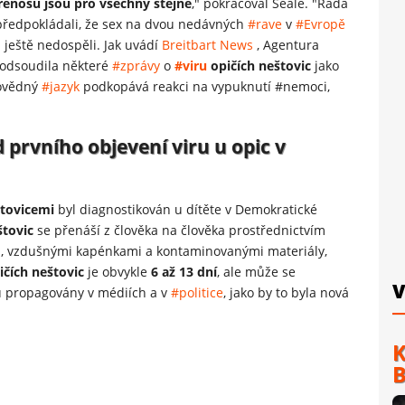
řenosu jsou pro všechny stejné
," pokračoval Seale. "Rada
ředpokládali, že sex na dvou nedávných
#rave
v
#Evropě
u ještě nedospěli. Jak uvádí
Breitbart News
, Agentura
e odsoudila některé
#zprávy
o
#viru
opičích neštovic
jako
povědný
#jazyk
podkopává reakci na vypuknutí #nemoci,
 prvního objevení viru u opic v
tovicemi
byl diagnostikován u dítěte v Demokratické
štovic
se přenáší z člověka na člověka prostřednictvím
i, vzdušnými kapénkami a kontaminovanými materiály,
čích neštovic
je obvykle
6 až 13 dní
, ale může se
V
 propagovány v médiích a v
#politice
, jako by to byla nová
K
B