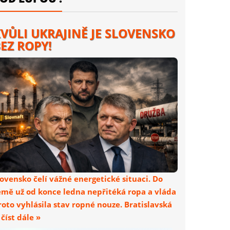
VŮLI UKRAJINĚ JE SLOVENSKO
EZ ROPY!
lovensko čelí vážné energetické situaci. Do
emě už od konce ledna nepřitéká ropa a vláda
roto vyhlásila stav ropné nouze. Bratislavská
. číst dále »