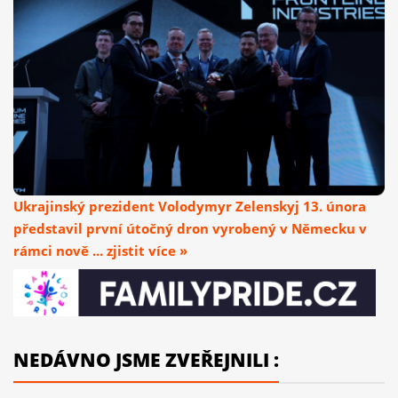
Ukrajinský prezident Volodymyr Zelenskyj 13. února
představil první útočný dron vyrobený v Německu v
rámci nově ... zjistit více »
NEDÁVNO JSME ZVEŘEJNILI :