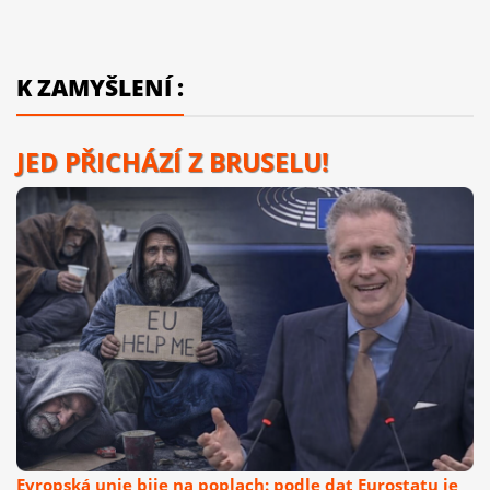
K ZAMYŠLENÍ :
JED PŘICHÁZÍ Z BRUSELU!
Evropská unie bije na poplach: podle dat Eurostatu je