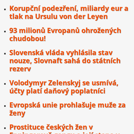
Korupční podezření, miliardy eur a
tlak na Ursulu von der Leyen
93 milionů Evropanů ohrožených
chudobou!
Slovenská vláda vyhlásila stav
nouze, Slovnaft sahá do státních
rezerv
Volodymyr Zelenskyj se usmívá,
účty platí daňový poplatníci
Evropská unie prohlašuje muže za
ženy
Prostituce českých žen v