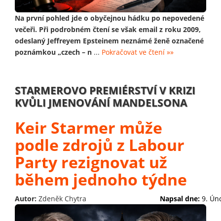
Na první pohled jde o obyčejnou hádku po nepovedené
večeři. Při podrobném čtení se však email z roku 2009,
odeslaný Jeffreyem Epsteinem neznámé ženě označené
poznámkou „czech – n
...
Pokračovat ve čtení »»
STARMEROVO PREMIÉRSTVÍ V KRIZI
KVŮLI JMENOVÁNÍ MANDELSONA
Keir Starmer může
podle zdrojů z Labour
Party rezignovat už
během jednoho týdne
Autor:
Zdeněk Chytra
Napsal dne:
9. Ún