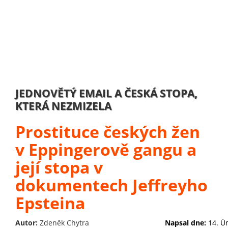
JEDNOVĚTÝ EMAIL A ČESKÁ STOPA,
KTERÁ NEZMIZELA
Prostituce českých žen
v Eppingerově gangu a
její stopa v
dokumentech Jeffreyho
Epsteina
Autor:
Zdeněk Chytra
Napsal dne:
14. Ú