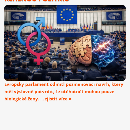
Evropský parlament odmítl pozměňovací návrh, který
měl výslovně potvrdit, že otěhotnět mohou pouze
biologické ženy. ... zjistit více »