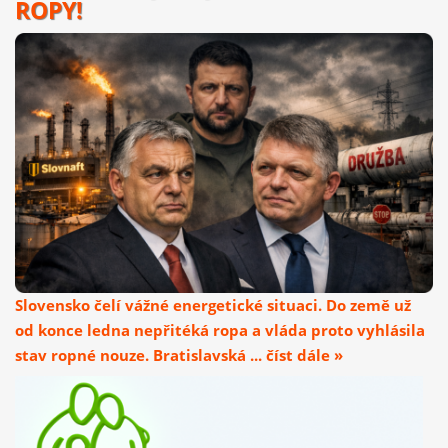
ROPY!
Slovensko čelí vážné energetické situaci. Do země už
od konce ledna nepřitéká ropa a vláda proto vyhlásila
stav ropné nouze. Bratislavská ... číst dále »