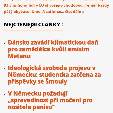
93,3 milionu lidí v EU ohroženo chudobou. Téměř každý
pátý obyvatel Unie. A zatímco... číst dále »
NEJČTENĚJŠÍ ČLÁNKY :
Dánsko zavádí klimatickou daň
pro zemědělce kvůli emisím
Metanu
Ideologická svoboda projevu v
Německu: studentka zatčena za
příspěvky se Šmouly
V Německu požadují
„spravedlnost při močení pro
nositele penisu“