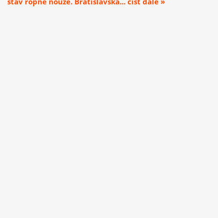
stav ropné nouze. Bratislavská... číst dále »