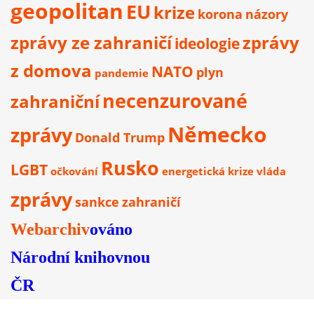
geopolitan
EU
krize
korona
názory
zprávy ze zahraničí
zprávy
ideologie
z domova
NATO
plyn
pandemie
necenzurované
zahraniční
Německo
zprávy
Donald Trump
Rusko
LGBT
očkování
energetická krize
vláda
zprávy
sankce
zahraničí
Webarchiv
ováno
Národní knihovnou
ČR