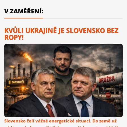
V ZAMĚŘENÍ:
KVŮLI UKRAJINĚ JE SLOVENSKO BEZ
ROPY!
Slovensko čelí vážné energetické situaci. Do země už