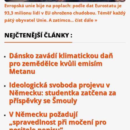
Evropská unie bije na poplach: podle dat Eurostatu je
93,3 milionu lidí v EU ohroženo chudobou. Téměř každý
pátý obyvatel Unie. A zatímco... číst dále »
NEJČTENĚJŠÍ ČLÁNKY :
Dánsko zavádí klimatickou daň
pro zemědělce kvůli emisím
Metanu
Ideologická svoboda projevu v
Německu: studentka zatčena za
příspěvky se Šmouly
V Německu požadují
„spravedlnost při močení pro
nositele penisu“