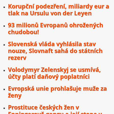
Korupční podezření, miliardy eur a
tlak na Ursulu von der Leyen
93 milionů Evropanů ohrožených
chudobou!
Slovenská vláda vyhlásila stav
nouze, Slovnaft sahá do státních
rezerv
Volodymyr Zelenskyj se usmívá,
účty platí daňový poplatníci
Evropská unie prohlašuje muže za
ženy
Prostituce českých žen v