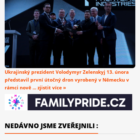
Ukrajinský prezident Volodymyr Zelenskyj 13. února
představil první útočný dron vyrobený v Německu v
rámci nově ... zjistit více »
NEDÁVNO JSME ZVEŘEJNILI :