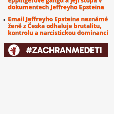
Eppingerově gangu a její stopa v
dokumentech Jeffreyho Epsteina
Email Jeffreyho Epsteina neznámé
ženě z Česka odhaluje brutalitu,
kontrolu a narcistickou dominanci