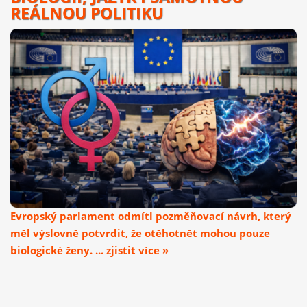
REÁLNOU POLITIKU
Evropský parlament odmítl pozměňovací návrh, který
měl výslovně potvrdit, že otěhotnět mohou pouze
biologické ženy. ... zjistit více »