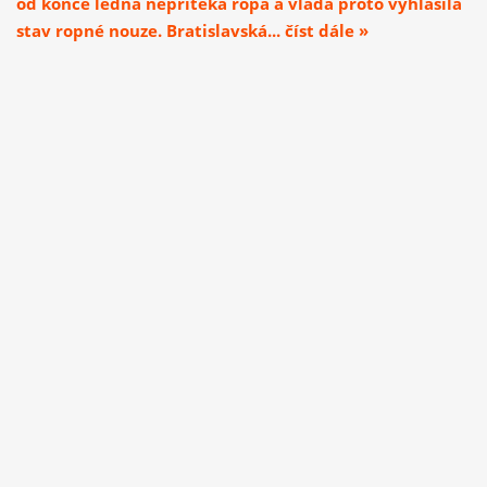
od konce ledna nepřitéká ropa a vláda proto vyhlásila
stav ropné nouze. Bratislavská... číst dále »