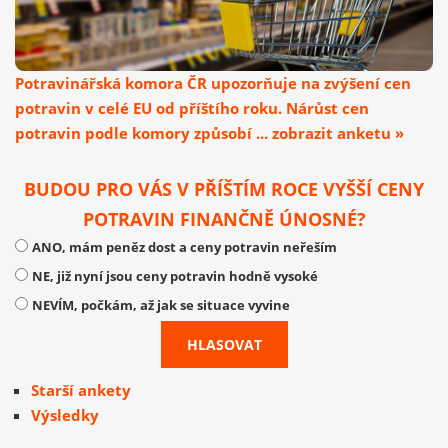
Potravinářská komora ČR upozorňuje na zvýšení cen
potravin v celé EU od příštího roku. Nárůst cen
potravin podle komory způsobí ... zobrazit anketu »
BUDOU PRO VÁS V PŘÍŠTÍM ROCE VYŠŠÍ CENY
POTRAVIN FINANČNĚ ÚNOSNÉ?
ANO, mám peněz dost a ceny potravin neřeším
NE, již nyní jsou ceny potravin hodně vysoké
NEVÍM, počkám, až jak se situace vyvine
Starší ankety
Výsledky