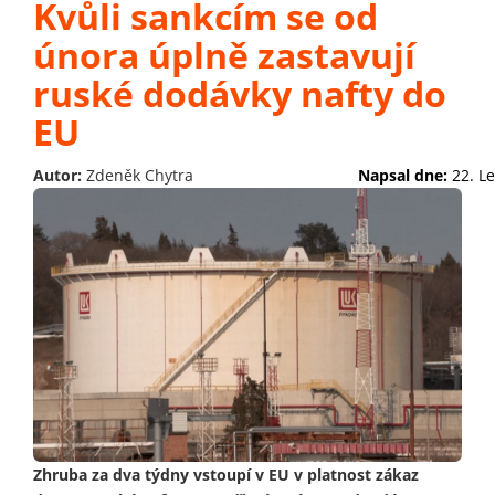
Kvůli sankcím se od
února úplně zastavují
ruské dodávky nafty do
EU
Autor:
Zdeněk Chytra
Napsal dne:
22. L
Zhruba za dva týdny vstoupí v EU v platnost zákaz