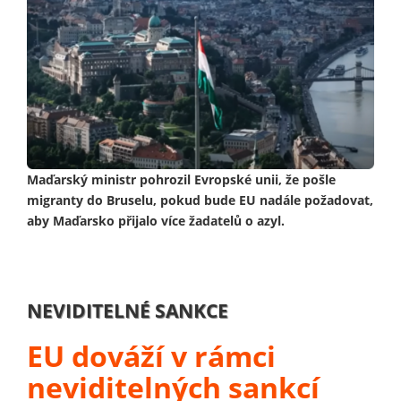
Maďarský ministr pohrozil Evropské unii, že pošle
migranty do Bruselu, pokud bude EU nadále požadovat,
aby Maďarsko přijalo více žadatelů o azyl.
NEVIDITELNÉ SANKCE
EU dováží v rámci
neviditelných sankcí