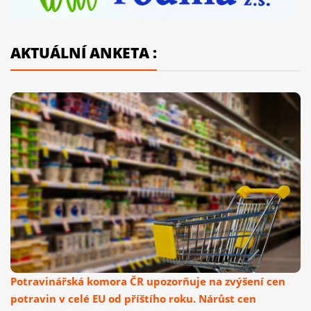
AKTUÁLNÍ ANKETA :
Potravinářská komora ČR upozorňuje na zvýšení cen
potravin v celé EU od příštího roku. Nárůst cen