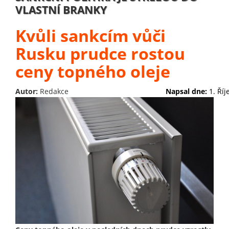
VLASTNÍ BRANKY
Kvůli sankcím vůči
Rusku prudce rostou
ceny topného oleje
Autor:
Redakce
Napsal dne:
1. Ří