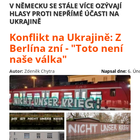
V NĚMECKU SE STÁLE VÍCE OZÝVAJÍ
HLASY PROTI NEPŘÍMÉ ÚČASTI NA
UKRAJINĚ
Konflikt na Ukrajině: Z
Berlína zní - "Toto není
naše válka"
Autor:
Zdeněk Chytra
Napsal dne:
6. Ún