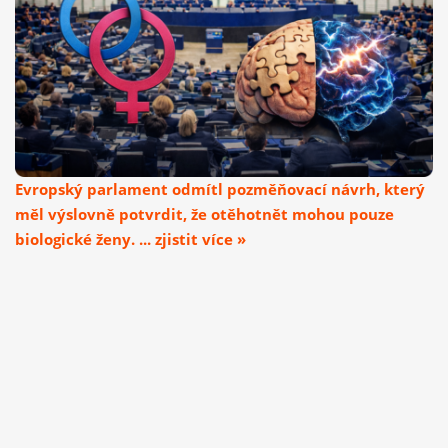
Evropský parlament odmítl pozměňovací návrh, který
měl výslovně potvrdit, že otěhotnět mohou pouze
biologické ženy. ... zjistit více »