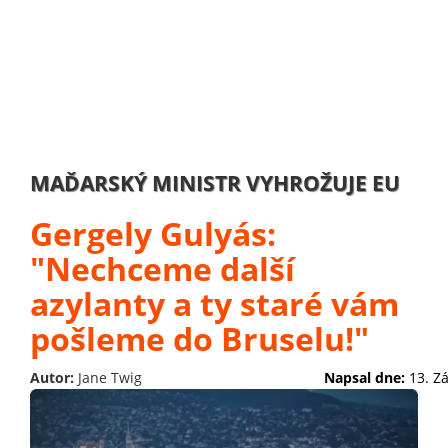
MAĎARSKÝ MINISTR VYHROŽUJE EU
Gergely Gulyás:
"Nechceme další
azylanty a ty staré vám
pošleme do Bruselu!"
Autor:
Jane Twig
Napsal dne:
13. Z