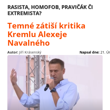
RASISTA, HOMOFOB, PRAVIČÁK ČI
EXTREMISTA?
Temné zátiší kritika
Kremlu Alexeje
Navalného
Autor:
Jiří Krásenský
Napsal dne:
21. Ú