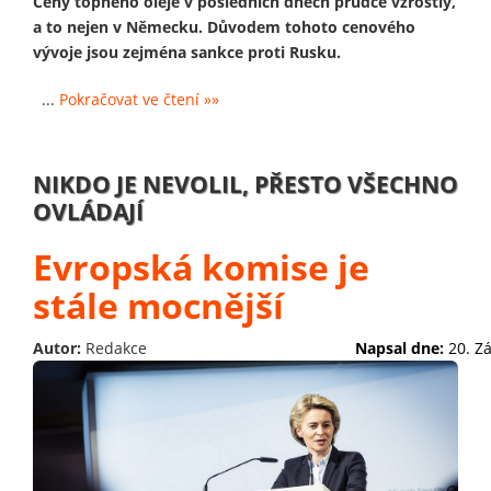
Ceny topného oleje v posledních dnech prudce vzrostly,
a to nejen v Německu. Důvodem tohoto cenového
vývoje jsou zejména sankce proti Rusku.
...
Pokračovat ve čtení »»
NIKDO JE NEVOLIL, PŘESTO VŠECHNO
OVLÁDAJÍ
Evropská komise je
stále mocnější
Autor:
Redakce
Napsal dne:
20. Z