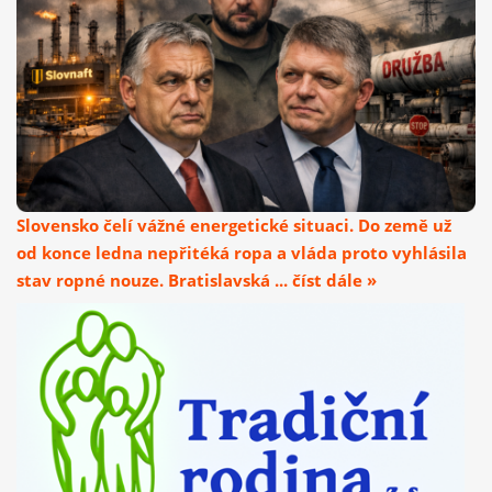
Slovensko čelí vážné energetické situaci. Do země už
od konce ledna nepřitéká ropa a vláda proto vyhlásila
stav ropné nouze. Bratislavská ... číst dále »