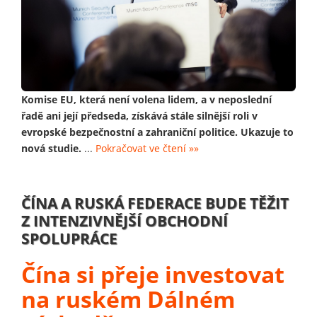
Komise EU, která není volena lidem, a v neposlední
řadě ani její předseda, získává stále silnější roli v
evropské bezpečnostní a zahraniční politice. Ukazuje to
nová studie.
...
Pokračovat ve čtení »»
ČÍNA A RUSKÁ FEDERACE BUDE TĚŽIT
Z INTENZIVNĚJŠÍ OBCHODNÍ
SPOLUPRÁCE
Čína si přeje investovat
na ruském Dálném