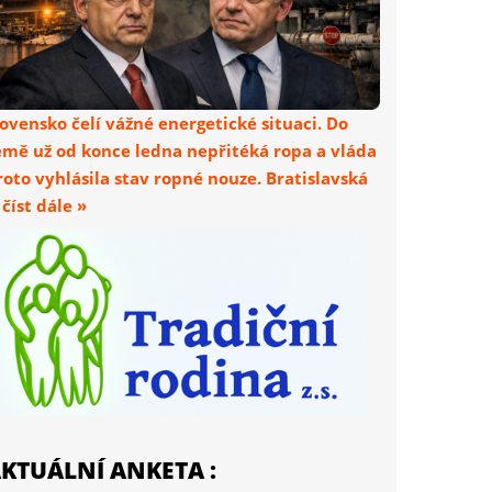
lovensko čelí vážné energetické situaci. Do
emě už od konce ledna nepřitéká ropa a vláda
roto vyhlásila stav ropné nouze. Bratislavská
. číst dále »
KTUÁLNÍ ANKETA :