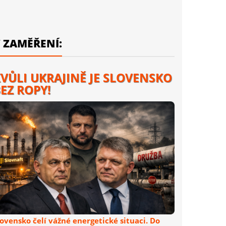
 ZAMĚŘENÍ:
VŮLI UKRAJINĚ JE SLOVENSKO
EZ ROPY!
lovensko čelí vážné energetické situaci. Do