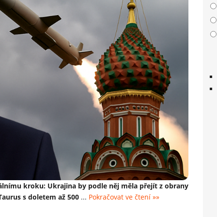
lnímu kroku: Ukrajina by podle něj měla přejít z obrany
 Taurus s doletem až 500
...
Pokračovat ve čtení »»