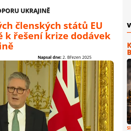
DPORU UKRAJINĚ
rých členských států EU
V
ě k řešení krize dodávek
ině
K
B
Napsal dne:
2. Březen 2025
S