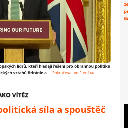
z
p
Br
ských lídrů, kteří hledají řešení pro obrannou politiku
ických vztahů Británie a
...
Pokračovat ve čtení »»
AKO VÍTĚZ
olitická síla a spouštěč