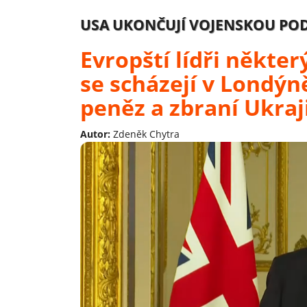
USA UKONČUJÍ VOJENSKOU PO
Evropští lídři někte
se scházejí v Londýn
peněz a zbraní Ukraj
Autor:
Zdeněk Chytra