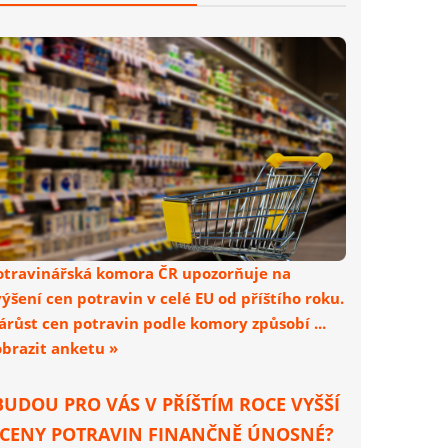
otravinářská komora ČR upozorňuje na
výšení cen potravin v celé EU od příštího roku.
árůst cen potravin podle komory způsobí ...
obrazit anketu »
BUDOU PRO VÁS V PŘÍŠTÍM ROCE VYŠŠÍ
CENY POTRAVIN FINANČNĚ ÚNOSNÉ?