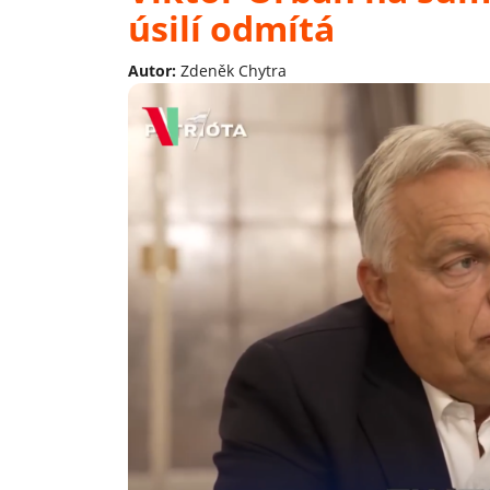
úsilí odmítá
Autor:
Zdeněk Chytra