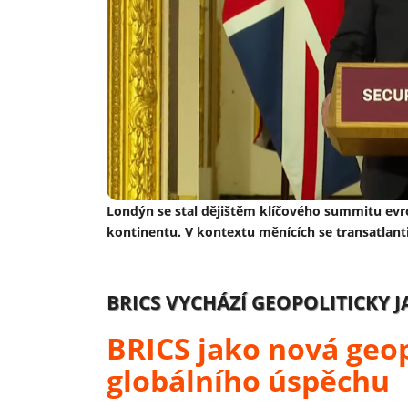
Londýn se stal dějištěm klíčového summitu evrop
kontinentu. V kontextu měnících se transatlant
BRICS VYCHÁZÍ GEOPOLITICKY J
BRICS jako nová geop
globálního úspěchu