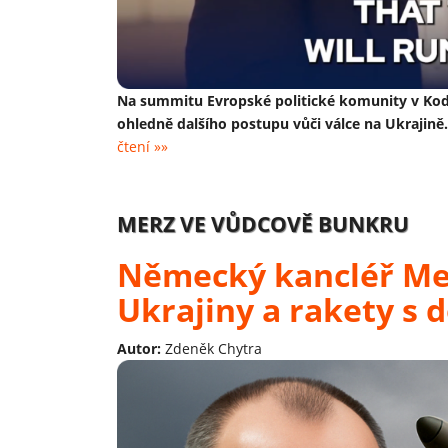
Na summitu Evropské politické komunity v Koda
ohledně dalšího postupu vůči válce na Ukrajině
čtení »»
MERZ VE VŮDCOVĚ BUNKRU
Německý kancléř Mer
Ukrajiny a rakety s
Autor:
Zdeněk Chytra