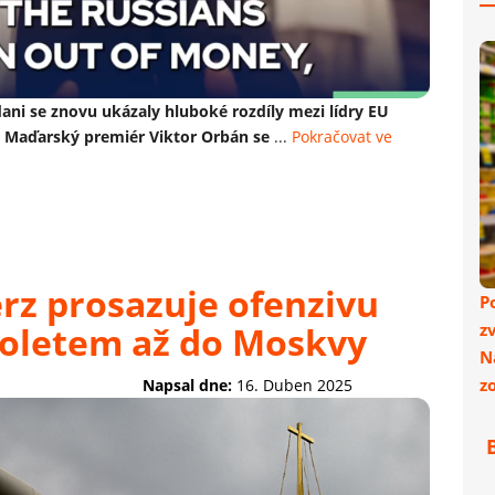
ni se znovu ukázaly hluboké rozdíly mezi lídry EU
. Maďarský premiér Viktor Orbán se
...
Pokračovat ve
z prosazuje ofenzivu
P
 doletem až do Moskvy
z
N
z
Napsal dne:
16. Duben 2025