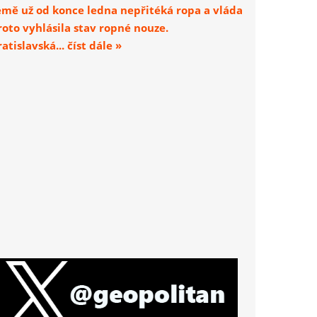
emě už od konce ledna nepřitéká ropa a vláda
roto vyhlásila stav ropné nouze.
atislavská... číst dále »