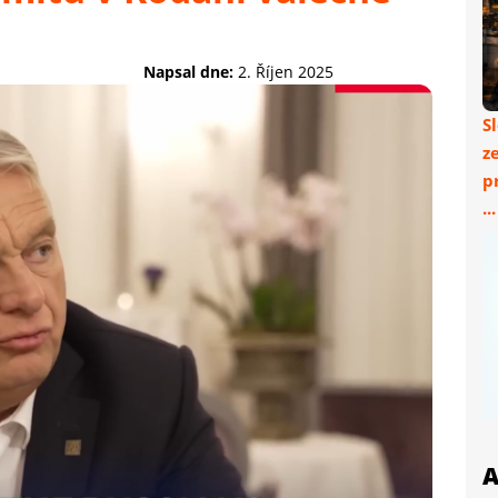
Napsal dne:
2. Říjen 2025
S
z
p
..
A