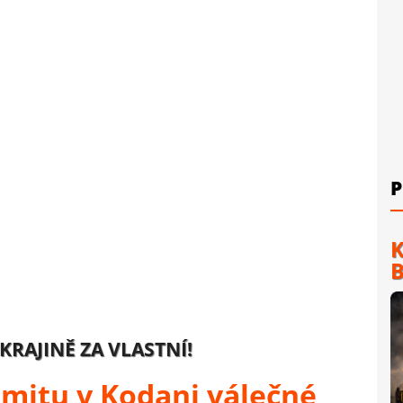
P
K
B
KRAJINĚ ZA VLASTNÍ!
mitu v Kodani válečné