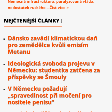
Nemocná infrastruktura, paralyzovaná vláda,
nedostatek ruského ...Číst více »
NEJČTENĚJŠÍ ČLÁNKY :
Dánsko zavádí klimatickou daň
pro zemědělce kvůli emisím
Metanu
Ideologická svoboda projevu v
Německu: studentka zatčena za
příspěvky se Šmouly
V Německu požadují
„spravedlnost při močení pro
nositele penisu“