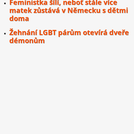
Feministka šílí, neboť stále více
matek zůstává v Německu s dětmi
doma
Žehnání LGBT párům otevírá dveře
démonům