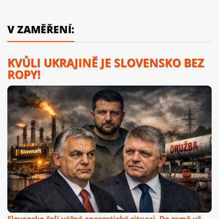
V ZAMĚŘENÍ:
KVŮLI UKRAJINĚ JE SLOVENSKO BEZ
ROPY!
Slovensko čelí vážné energetické situaci. Do země už