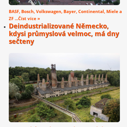
BASF, Bosch, Volkswagen, Bayer, Continental, Miele a
ZF ...Číst více »
Deindustrializované Německo,
kdysi průmyslová velmoc, má dny
sečteny