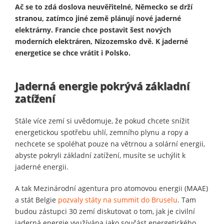
Ač se to zdá doslova neuvěřitelné, Německo se drží
stranou, zatímco jiné země plánují nové jaderné
elektrárny. Francie chce postavit šest nových
moderních elektráren, Nizozemsko dvě. K jaderné
energetice se chce vrátit i Polsko.
Jaderná energie pokrývá základní
zatížení
Stále více zemí si uvědomuje, že pokud chcete snížit
energetickou spotřebu uhlí, zemního plynu a ropy a
nechcete se spoléhat pouze na větrnou a solární energii,
abyste pokryli základní zatížení, musíte se uchýlit k
jaderné energii.
A tak Mezinárodní agentura pro atomovou energii (MAAE)
a stát Belgie
pozvaly státy na summit do Bruselu
. Tam
budou zástupci 30 zemí diskutovat o tom, jak je civilní
jaderná energie využívána jako součást energetického