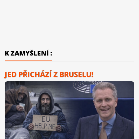
K ZAMYŠLENÍ :
JED PŘICHÁZÍ Z BRUSELU!