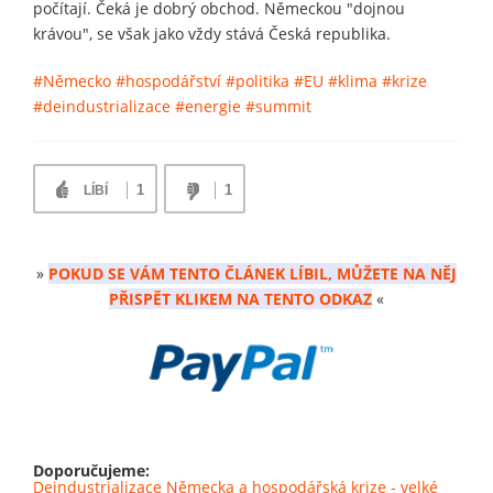
počítají. Čeká je dobrý obchod. Německou "dojnou
krávou", se však jako vždy stává Česká republika.
#Německo
#hospodářství
#politika
#EU
#klima
#krize
#deindustrializace
#energie
#summit
1
1
LÍBÍ
»
POKUD SE VÁM TENTO ČLÁNEK LÍBIL, MŮŽETE NA NĚJ
PŘISPĚT KLIKEM NA TENTO ODKAZ
«
Doporučujeme:
Deindustrializace Německa a hospodářská krize - velké