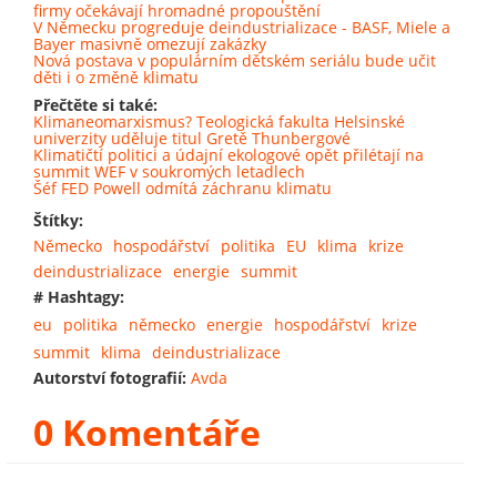
firmy očekávají hromadné propouštění
V Německu progreduje deindustrializace - BASF, Miele a
Bayer masivně omezují zakázky
Nová postava v populárním dětském seriálu bude učit
děti i o změně klimatu
Přečtěte si také:
Klimaneomarxismus? Teologická fakulta Helsinské
univerzity uděluje titul Gretě Thunbergové
Klimatičtí politici a údajní ekologové opět přilétají na
summit WEF v soukromých letadlech
Šéf FED Powell odmítá záchranu klimatu
Štítky:
Německo
hospodářství
politika
EU
klima
krize
deindustrializace
energie
summit
# Hashtagy:
eu
politika
německo
energie
hospodářství
krize
summit
klima
deindustrializace
Autorství fotografií:
Avda
0 Komentáře