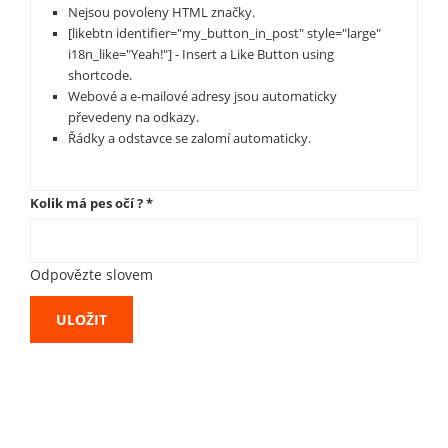
Nejsou povoleny HTML značky.
[likebtn identifier="my_button_in_post" style="large"
i18n_like="Yeah!"] - Insert a Like Button using
shortcode.
Webové a e-mailové adresy jsou automaticky
převedeny na odkazy.
Řádky a odstavce se zalomí automaticky.
Kolik má pes očí ?
*
Odpovězte slovem