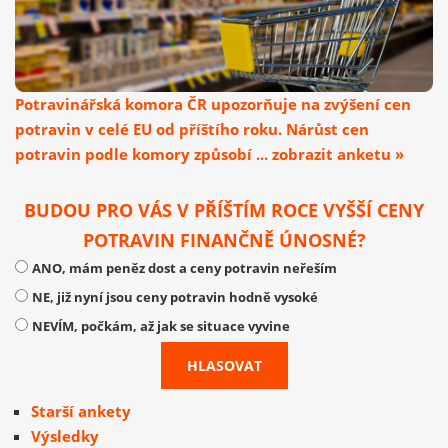
Potravinářská komora ČR upozorňuje na zvýšení cen
potravin v celé EU od příštího roku. Nárůst cen
potravin podle komory způsobí ... zobrazit anketu »
BUDOU PRO VÁS V PŘÍŠTÍM ROCE VYŠŠÍ CENY
POTRAVIN FINANČNĚ ÚNOSNÉ?
ANO, mám peněz dost a ceny potravin neřeším
NE, již nyní jsou ceny potravin hodně vysoké
NEVÍM, počkám, až jak se situace vyvine
Starší ankety
Výsledky