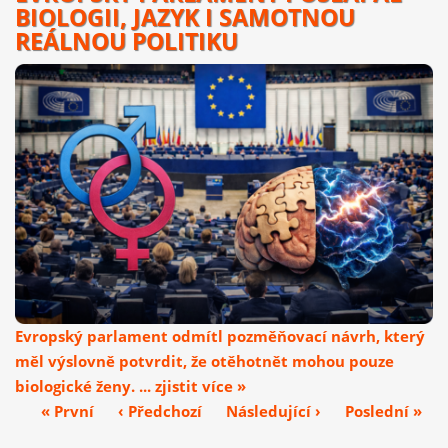
BIOLOGII, JAZYK I SAMOTNOU
REÁLNOU POLITIKU
Evropský parlament odmítl pozměňovací návrh, který
měl výslovně potvrdit, že otěhotnět mohou pouze
biologické ženy. ... zjistit více »
« První
‹ Předchozí
Následující ›
Poslední »