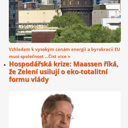
Vzhledem k vysokým cenám energií a byrokracii EU
musí společnost ...Číst více »
Hospodářská krize: Maassen říká,
že Zelení usilují o eko-totalitní
formu vlády