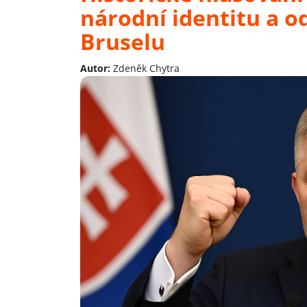
národní identitu a o
Bruselu
Autor:
Zdeněk Chytra