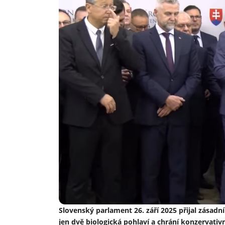
Slovenský parlament 26. září 2025 přijal zásad
jen dvě biologická pohlaví a chrání konzervati