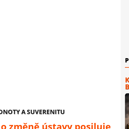
P
K
B
DNOTY A SUVERENITU
 o změně ústavy posiluje