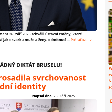
ent 26. září 2025 schválil ústavní změny, které
ví jako svazku muže a ženy, odmítnutí
...
Pokračovat ve
ŽÁDNÝ DIKTÁT BRUSELU!
P
rosadila svrchovanost
z
N
dní identity
z
Napsal dne:
26. Září 2025