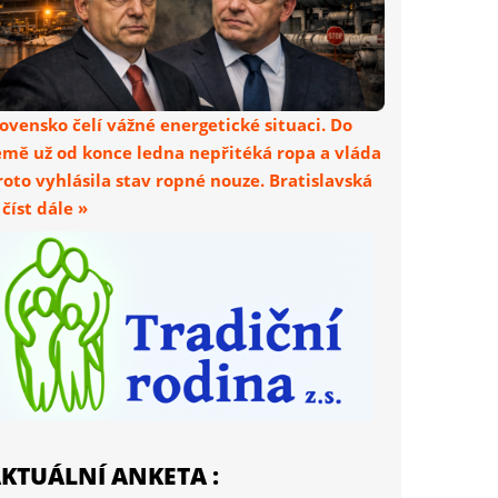
lovensko čelí vážné energetické situaci. Do
emě už od konce ledna nepřitéká ropa a vláda
roto vyhlásila stav ropné nouze. Bratislavská
. číst dále »
KTUÁLNÍ ANKETA :