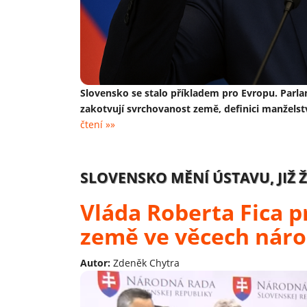
Slovensko se stalo příkladem pro Evropu. Parlam
zakotvují svrchovanost země, definici manželst
čtení »»
SLOVENSKO MĚNÍ ÚSTAVU, JIŽ 
Vláda Roberta Fica p
země ve věcech náro
Autor:
Zdeněk Chytra