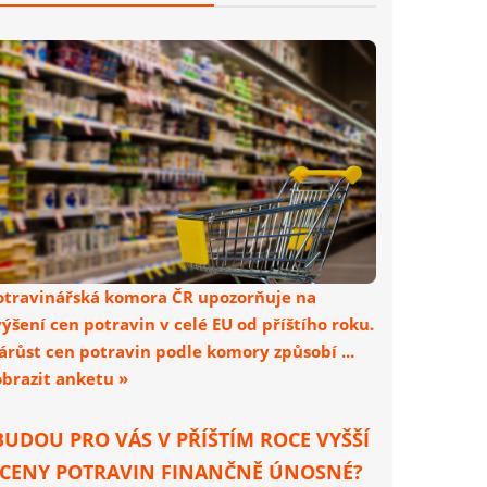
otravinářská komora ČR upozorňuje na
výšení cen potravin v celé EU od příštího roku.
árůst cen potravin podle komory způsobí ...
obrazit anketu »
BUDOU PRO VÁS V PŘÍŠTÍM ROCE VYŠŠÍ
CENY POTRAVIN FINANČNĚ ÚNOSNÉ?