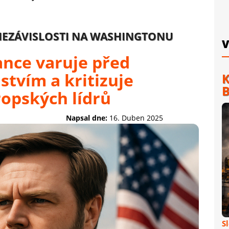
 NEZÁVISLOSTI NA WASHINGTONU
V
Vance varuje před
tvím a kritizuje
K
B
ropských lídrů
Napsal dne:
16. Duben 2025
S