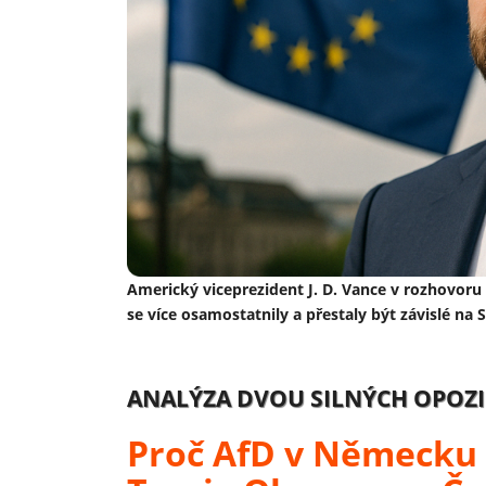
Americký viceprezident J. D. Vance v rozhovoru
se více osamostatnily a přestaly být závislé na
ANALÝZA DVOU SILNÝCH OPOZI
Proč AfD v Německu 