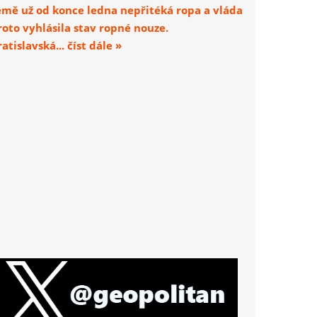
emě už od konce ledna nepřitéká ropa a vláda
roto vyhlásila stav ropné nouze.
atislavská... číst dále »