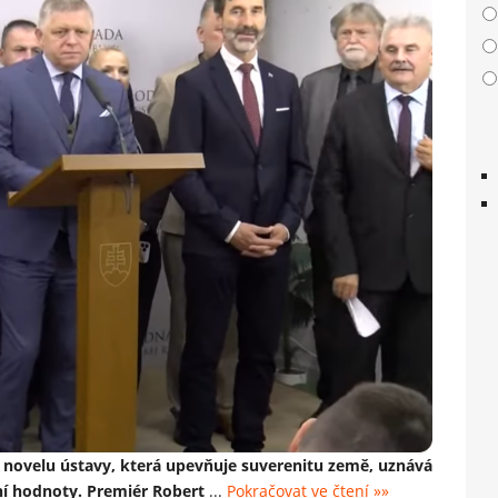
ní novelu ústavy, která upevňuje suverenitu země, uznává
vní hodnoty. Premiér Robert
...
Pokračovat ve čtení »»