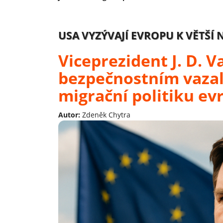
USA VYZÝVAJÍ EVROPU K VĚTŠÍ
Viceprezident J. D. 
bezpečnostním vazals
migrační politiku ev
Autor:
Zdeněk Chytra