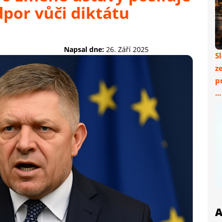
dpor vůči diktátu
Napsal dne:
26. Září 2025
S
z
p
..
A