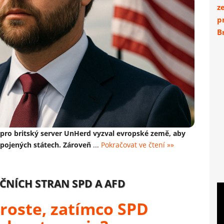
z
p
Br
 pro britský server UnHerd vyzval evropské země, aby
 Spojených státech. Zároveň
...
Pokračovat ve čtení »»
ČNÍCH STRAN SPD A AFD
roste, zatímco SPD