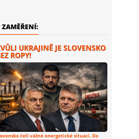
 ZAMĚŘENÍ:
VŮLI UKRAJINĚ JE SLOVENSKO
EZ ROPY!
lovensko čelí vážné energetické situaci. Do