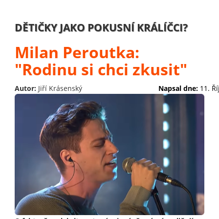
DĚTIČKY JAKO POKUSNÍ KRÁLÍČCI?
Milan Peroutka:
"Rodinu si chci zkusit"
Autor:
Jiří Krásenský
Napsal dne:
11. Ř