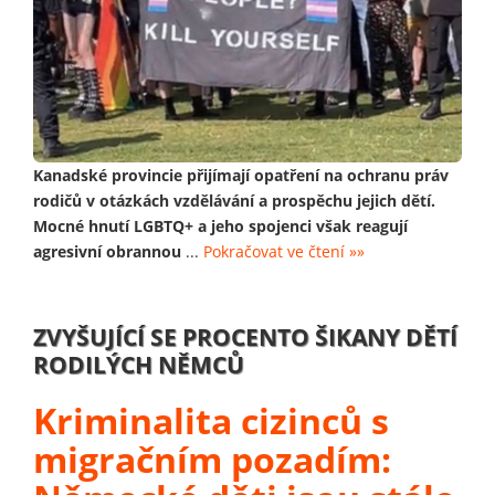
Kanadské provincie přijímají opatření na ochranu práv
rodičů v otázkách vzdělávání a prospěchu jejich dětí.
Mocné hnutí LGBTQ+ a jeho spojenci však reagují
agresivní obrannou
...
Pokračovat ve čtení »»
ZVYŠUJÍCÍ SE PROCENTO ŠIKANY DĚTÍ
RODILÝCH NĚMCŮ
Kriminalita cizinců s
migračním pozadím: