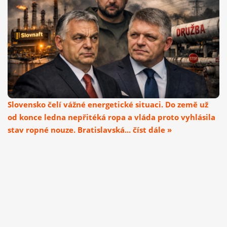
Slovensko čelí vážné energetické situaci. Do země už
od konce ledna nepřitéká ropa a vláda proto vyhlásila
stav ropné nouze. Bratislavská... číst dále »