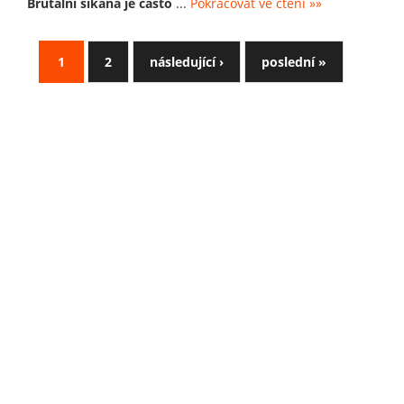
Brutální šikana je často
...
Pokračovat ve čtení »»
1
2
následující ›
poslední »