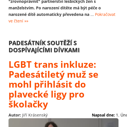
"zrovnoprávnit" partnerství lesbických žen s
manželstvím. Po narození dítěte má být péče o
narozené dítě automaticky převedena na
...
Pokračovat
ve čtení »»
PADESÁTNÍK SOUTĚŽÍ S
DOSPÍVAJÍCÍMI DÍVKAMI
LGBT trans inkluze:
Padesátiletý muž se
mohl přihlásit do
plavecké ligy pro
školačky
Autor:
Jiří Krásenský
Napsal dne:
1. Ún