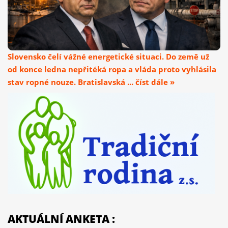
Slovensko čelí vážné energetické situaci. Do země už
od konce ledna nepřitéká ropa a vláda proto vyhlásila
stav ropné nouze. Bratislavská ... číst dále »
AKTUÁLNÍ ANKETA :