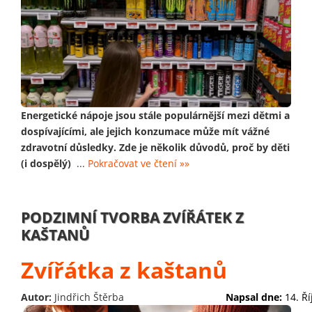
Energetické nápoje jsou stále populárnější mezi dětmi a
dospívajícími, ale jejich konzumace může mít vážné
zdravotní důsledky. Zde je několik důvodů, proč by děti
(i dospělý)
...
Pokračovat ve čtení »»
PODZIMNÍ TVORBA ZVÍŘÁTEK Z
KAŠTANŮ
Zvířátka z kaštanů
Autor:
Jindřich Štěrba
Napsal dne:
14. Ř