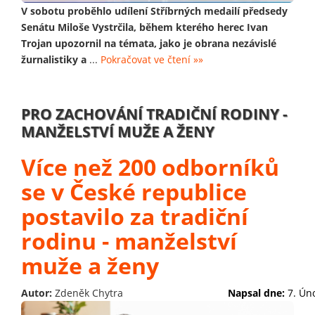
V sobotu proběhlo udílení Stříbrných medailí předsedy
Senátu Miloše Vystrčila, během kterého herec Ivan
Trojan upozornil na témata, jako je obrana nezávislé
žurnalistiky a
...
Pokračovat ve čtení »»
PRO ZACHOVÁNÍ TRADIČNÍ RODINY -
MANŽELSTVÍ MUŽE A ŽENY
Více než 200 odborníků
se v České republice
postavilo za tradiční
rodinu - manželství
muže a ženy
Autor:
Zdeněk Chytra
Napsal dne:
7. Ún