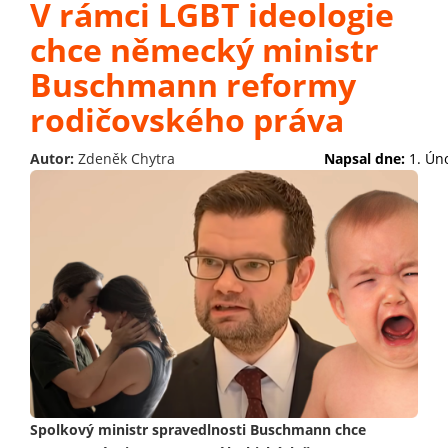
V rámci LGBT ideologie
chce německý ministr
Buschmann reformy
rodičovského práva
Autor:
Zdeněk Chytra
Napsal dne:
1. Ún
Spolkový ministr spravedlnosti Buschmann chce