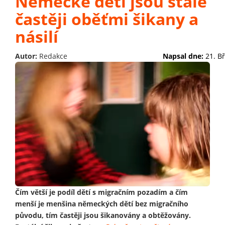
Německé děti jsou stále
častěji oběťmi šikany a
násilí
Autor:
Redakce
Napsal dne:
21. B
Čím větší je podíl dětí s migračním pozadím a čím
menší je menšina německých dětí bez migračního
původu, tím častěji jsou šikanovány a obtěžovány.