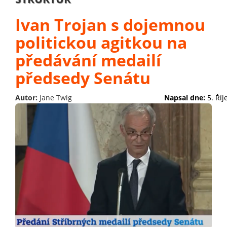
Ivan Trojan s dojemnou
politickou agitkou na
předávání medailí
předsedy Senátu
Autor:
Jane Twig
Napsal dne:
5. Ří