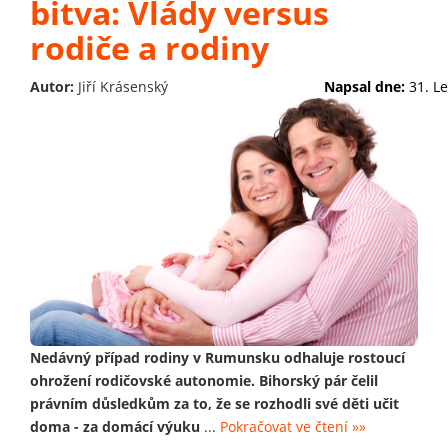
bitva: Vlády versus
rodiče a rodiny
Autor:
Jiří Krásenský
Napsal dne:
31. L
Nedávný případ rodiny v Rumunsku odhaluje rostoucí
ohrožení rodičovské autonomie. Bihorský pár čelil
právním důsledkům za to, že se rozhodli své děti učit
doma - za domácí výuku
...
Pokračovat ve čtení »»