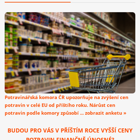
Potravinářská komora ČR upozorňuje na zvýšení cen
potravin v celé EU od příštího roku. Nárůst cen
potravin podle komory způsobí ... zobrazit anketu »
BUDOU PRO VÁS V PŘÍŠTÍM ROCE VYŠŠÍ CENY
POTRAVIN FINANČNĚ ÚNOSNÉ?