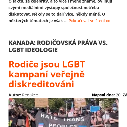
O faktu, že celebrity, a to více i méně známé, ovliňují
svými mediálními výstupy společnost netřeba
diskutovat. Někdy se to daří více, někdy méně. O
některých tématech je však
...
Pokračovat ve čtení »»
KANADA: RODIČOVSKÁ PRÁVA VS.
LGBT IDEOLOGIE
Rodiče jsou LGBT
kampaní veřejně
diskreditováni
Autor:
Redakce
Napsal dne:
20. Z