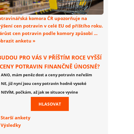
otravinářská komora ČR upozorňuje na
výšení cen potravin v celé EU od příštího roku.
árůst cen potravin podle komory způsobí ...
obrazit anketu »
BUDOU PRO VÁS V PŘÍŠTÍM ROCE VYŠŠÍ
CENY POTRAVIN FINANČNĚ ÚNOSNÉ?
ANO, mám peněz dost a ceny potravin neřeším
NE, již nyní jsou ceny potravin hodně vysoké
NEVÍM, počkám, až jak se situace vyvine
Starší ankety
Výsledky