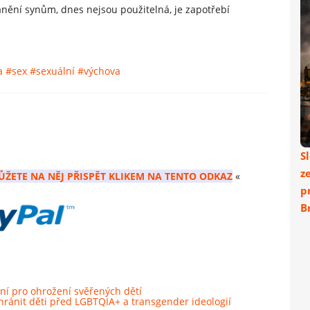
ranění synům, dnes nejsou použitelná, je zapotřebí
a
#sex
#sexuální
#výchova
S
z
ŮŽETE NA NĚJ PŘISPĚT KLIKEM NA TENTO ODKAZ
«
p
Br
ení pro ohrožení svěřených dětí
chránit děti před LGBTQIA+ a transgender ideologií