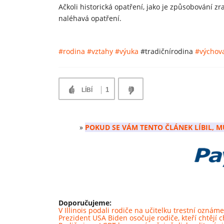
Ačkoli historická opatření, jako je způsobování z
naléhavá opatření.
#rodina
#vztahy
#výuka
#tradičnírodina
#výchov
1
LÍBÍ
»
POKUD SE VÁM TENTO ČLÁNEK LÍBIL, M
Doporučujeme:
V Illinois podali rodiče na učitelku trestní oznám
Prezident USA Biden osočuje rodiče, kteří chtějí 