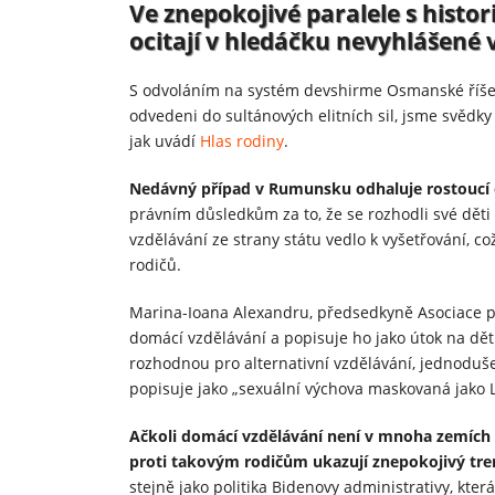
Ve znepokojivé paralele s histo
ocitají v hledáčku nevyhlášené
S odvoláním na systém devshirme Osmanské říše, 
odvedeni do sultánových elitních sil, jsme svědk
jak uvádí
Hlas rodiny
.
Nedávný případ v Rumunsku odhaluje rostoucí
právním důsledkům za to, že se rozhodli své dět
vzdělávání ze strany státu vedlo k vyšetřování, c
rodičů.
Marina-Ioana Alexandru, předsedkyně Asociace p
domácí vzdělávání a popisuje ho jako útok na dět
rozhodnou pro alternativní vzdělávání, jednoduše
popisuje jako „sexuální výchova maskovaná jako
Ačkoli domácí vzdělávání není v mnoha zemích 
proti takovým rodičům ukazují znepokojivý tr
stejně jako politika Bidenovy administrativy, kte