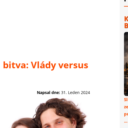
K
B
 bitva: Vlády versus
Napsal dne:
31. Leden 2024
S
z
p
..