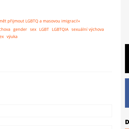
mět přijmout LGBTQ a masovou imigraci!«
chova
gender
sex
LGBT
LGBTQIA
sexuální výchova
ex
výuka
D