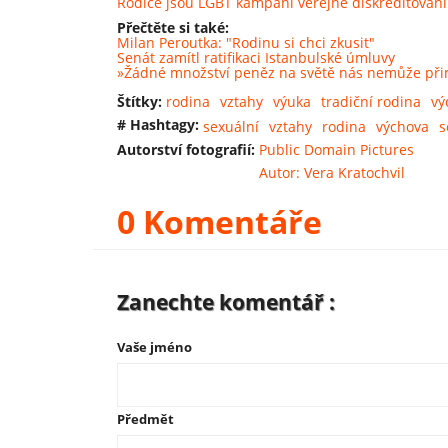
Rodiče jsou LGBT kampaní veřejně diskreditováni
Přečtěte si také:
Milan Peroutka: "Rodinu si chci zkusit"
Senát zamítl ratifikaci Istanbulské úmluvy
»Žádné množství peněz na světě nás nemůže při
Štítky:
rodina
vztahy
výuka
tradiční rodina
vý
# Hashtagy:
sexuální
vztahy
rodina
výchova
s
Autorství fotografií:
Public Domain Pictures
Autor: Vera Kratochvil
0 Komentáře
Zanechte komentář :
Vaše jméno
Předmět