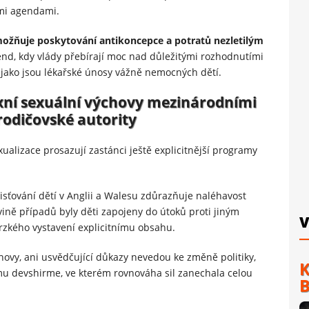
ými agendami.
ožňuje poskytování antikoncepce a potratů nezletilým
 trend, kdy vlády přebírají moc nad důležitými rozhodnutími
jako jsou lékařské únosy vážně nemocných dětí.
ní sexuální výchovy mezinárodními
rodičovské autority
alizace prosazují zastánci ještě explicitnější programy
isťování dětí v Anglii a Walesu zdůrazňuje naléhavost
ovině případů byly děti zapojeny do útoků proti jiným
V
zkého vystavení explicitnímu obsahu.
výchovy, ani usvědčující důkazy nevedou ke změně politiky,
K
ému devshirme, ve kterém rovnováha sil zanechala celou
B