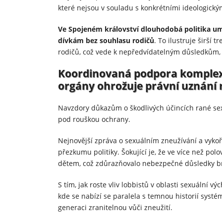
které nejsou v souladu s konkrétními ideologick
Ve Spojeném království dlouhodobá politika um
dívkám bez souhlasu rodičů
. To ilustruje širší
rodičů, což vede k nepředvídatelným důsledkům, 
Koordinovaná podpora komplex
orgány ohrožuje právní uznání 
Navzdory důkazům o škodlivých účincích rané sexu
pod rouškou ochrany.
Nejnovější zpráva o sexuálním zneužívání a vykoř
přezkumu politiky. Šokující je, že ve více než pol
dětem, což zdůrazňovalo nebezpečné důsledky br
S tím, jak roste vliv lobbistů v oblasti sexuální 
kde se nabízí se paralela s temnou historií syst
generaci zranitelnou vůči zneužití.