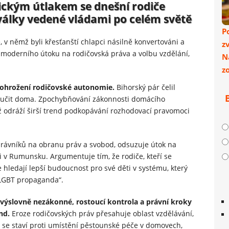
rickým útlakem se dnešní rodiče
 války vedené vládami po celém světě
P
v němž byli křesťanští chlapci násilně konvertováni a
z
y moderního útoku na rodičovská práva a volbu vzdělání,
N
z
 ohrožení rodičovské autonomie.
Bihorský pár čelil
i učit doma. Zpochybňování zákonnosti domácího
ož odráží širší trend podkopávání rozhodovací pravomoci
rávníků na obranu práv a svobod, odsuzuje útok na
i v Rumunsku. Argumentuje tím, že rodiče, kteří se
 hledají lepší budoucnost pro své děti v systému, který
 LGBT propaganda“.
výslovně nezákonné, rostoucí kontrola a právní kroky
end.
Eroze rodičovských práv přesahuje oblast vzdělávání,
rá se staví proti umístění pěstounské péče v domovech,