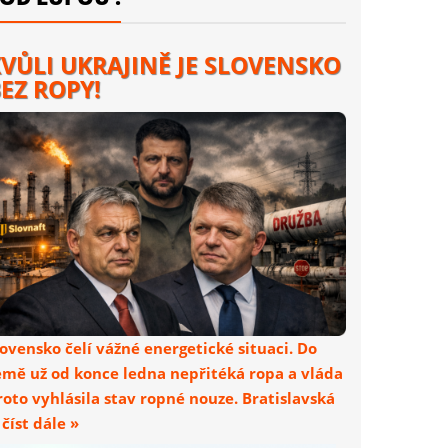
VŮLI UKRAJINĚ JE SLOVENSKO
EZ ROPY!
lovensko čelí vážné energetické situaci. Do
emě už od konce ledna nepřitéká ropa a vláda
roto vyhlásila stav ropné nouze. Bratislavská
. číst dále »