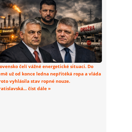
lovensko čelí vážné energetické situaci. Do
emě už od konce ledna nepřitéká ropa a vláda
roto vyhlásila stav ropné nouze.
atislavská... číst dále »