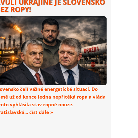
VŮLI UKRAJINĚ JE SLOVENSKO
EZ ROPY!
lovensko čelí vážné energetické situaci. Do
emě už od konce ledna nepřitéká ropa a vláda
roto vyhlásila stav ropné nouze.
atislavská... číst dále »