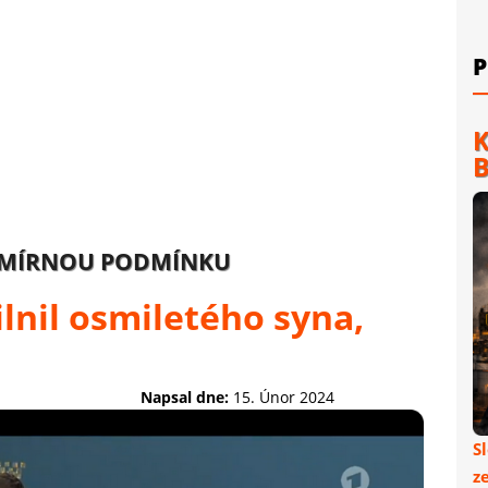
P
K
B
L MÍRNOU PODMÍNKU
ilnil osmiletého syna,
Napsal dne:
15. Únor 2024
S
z