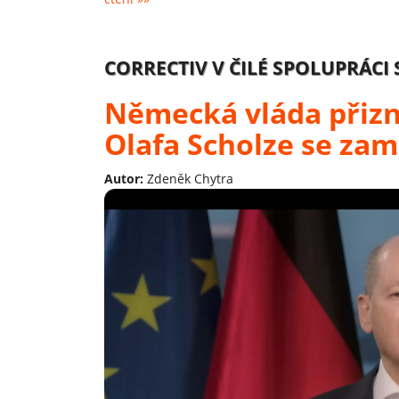
CORRECTIV V ČILÉ SPOLUPRÁCI
Německá vláda přizn
Olafa Scholze se zam
Autor:
Zdeněk Chytra