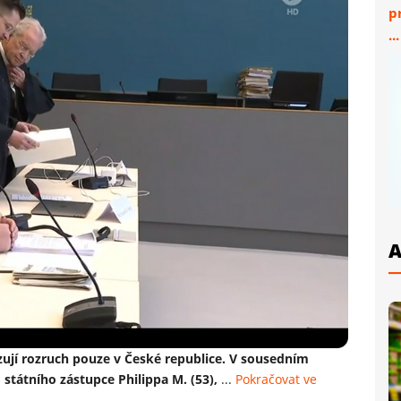
p
..
A
zují rozruch pouze v České republice. V sousedním
tátního zástupce Philippa M. (53),
...
Pokračovat ve