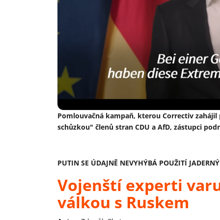
Pomlouvačná kampaň, kterou Correctiv zahájil p
schůzkou" členů stran CDU a AfD, zástupci pod
PUTIN SE ÚDAJNĚ NEVYHÝBÁ POUŽITÍ JADERN
Vojenští experti var
válkou s Ruskem