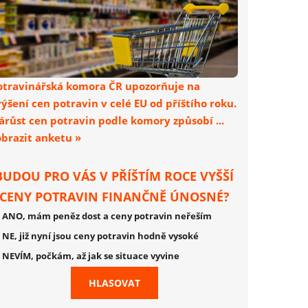
otravinářská komora ČR upozorňuje na
výšení cen potravin v celé EU od příštího roku.
árůst cen potravin podle komory způsobí ...
obrazit anketu »
BUDOU PRO VÁS V PŘÍŠTÍM ROCE VYŠŠÍ
CENY POTRAVIN FINANČNĚ ÚNOSNÉ?
ANO, mám peněz dost a ceny potravin neřeším
NE, již nyní jsou ceny potravin hodně vysoké
NEVÍM, počkám, až jak se situace vyvine