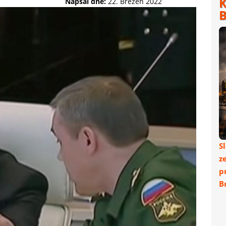
K
Napsal dne:
22. Březen 2022
B
S
z
p
Br