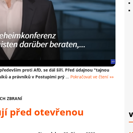
ředevším proti AfD, se dál šíří. Před údajnou "tajnou
niků a právníků v Postupimi prý
...
Pokračovat ve čtení »»
ÝCH ZBRANÍ
ují před otevřenou
V