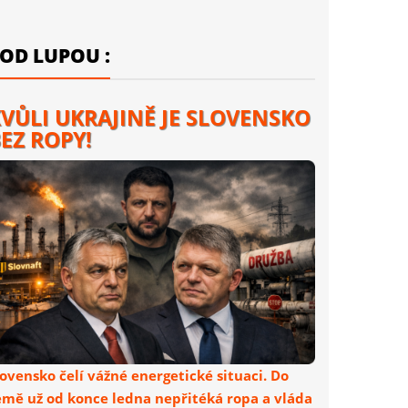
OD LUPOU :
VŮLI UKRAJINĚ JE SLOVENSKO
EZ ROPY!
lovensko čelí vážné energetické situaci. Do
emě už od konce ledna nepřitéká ropa a vláda