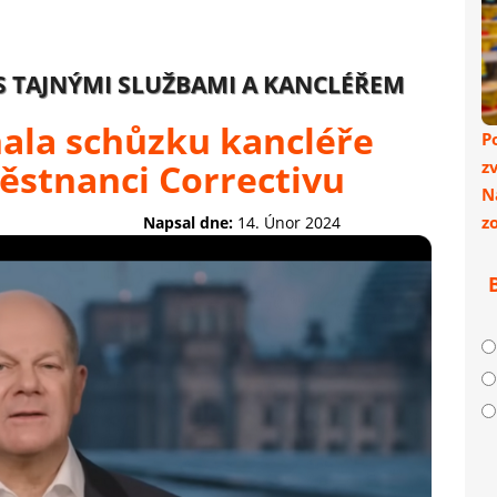
 S TAJNÝMI SLUŽBAMI A KANCLÉŘEM
ala schůzku kancléře
P
ěstnanci Correctivu
z
N
z
Napsal dne:
14. Únor 2024