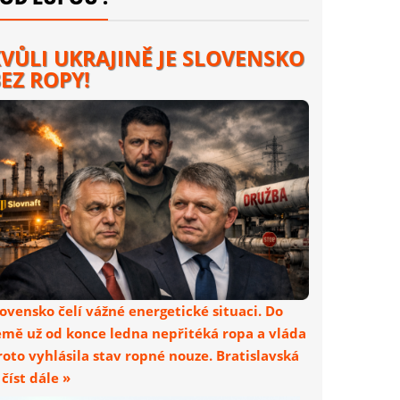
VŮLI UKRAJINĚ JE SLOVENSKO
EZ ROPY!
lovensko čelí vážné energetické situaci. Do
emě už od konce ledna nepřitéká ropa a vláda
roto vyhlásila stav ropné nouze. Bratislavská
. číst dále »