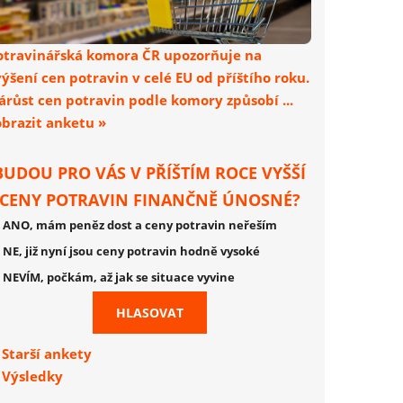
otravinářská komora ČR upozorňuje na
výšení cen potravin v celé EU od příštího roku.
árůst cen potravin podle komory způsobí ...
obrazit anketu »
BUDOU PRO VÁS V PŘÍŠTÍM ROCE VYŠŠÍ
CENY POTRAVIN FINANČNĚ ÚNOSNÉ?
ANO, mám peněz dost a ceny potravin neřeším
NE, již nyní jsou ceny potravin hodně vysoké
NEVÍM, počkám, až jak se situace vyvine
Starší ankety
Výsledky