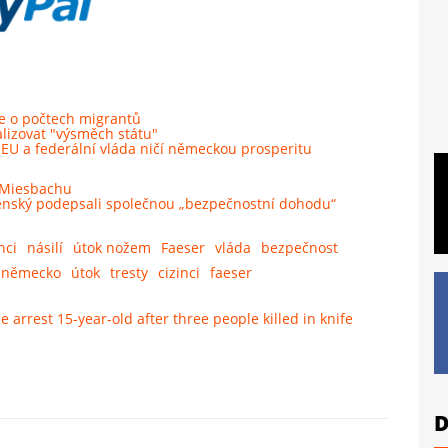
že o počtech migrantů
lizovat "výsměch státu"
 EU a federální vláda ničí německou prosperitu
v Miesbachu
lenský podepsali společnou „bezpečnostní dohodu“
nci
násilí
útok nožem
Faeser
vláda
bezpečnost
německo
útok
tresty
cizinci
faeser
arrest 15-year-old after three people killed in knife
D