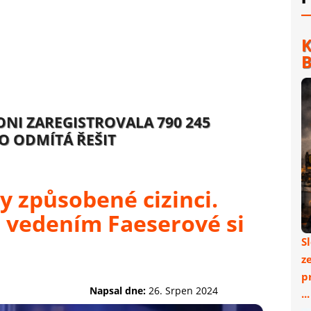
K
B
NI ZAREGISTROVALA 790 245
O ODMÍTÁ ŘEŠIT
y způsobené cizinci.
d vedením Faeserové si
S
z
p
Napsal dne:
26. Srpen 2024
..