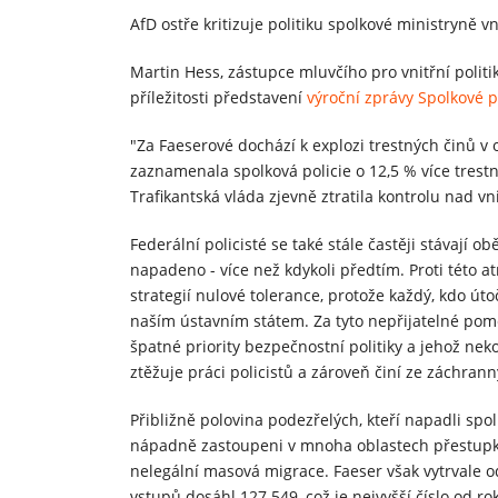
AfD ostře kritizuje politiku spolkové ministryně v
Martin Hess, zástupce mluvčího pro vnitřní poli
příležitosti představení
výroční zprávy Spolkové p
"Za Faeserové dochází k explozi trestných činů v o
zaznamenala spolková policie o 12,5 % více tres
Trafikantská vláda zjevně ztratila kontrolu nad vn
Federální policisté se také stále častěji stávají 
napadeno - více než kdykoli předtím. Proti této at
strategií nulové tolerance, protože každý, kdo út
naším ústavním státem. Za tyto nepřijatelné pomě
špatné priority bezpečnostní politiky a jehož 
ztěžuje práci policistů a zároveň činí ze záchran
Přibližně polovina podezřelých, kteří napadli spol
nápadně zastoupeni v mnoha oblastech přestupků
nelegální masová migrace. Faeser však vytrvale 
vstupů dosáhl 127 549, což je nejvyšší číslo od ro