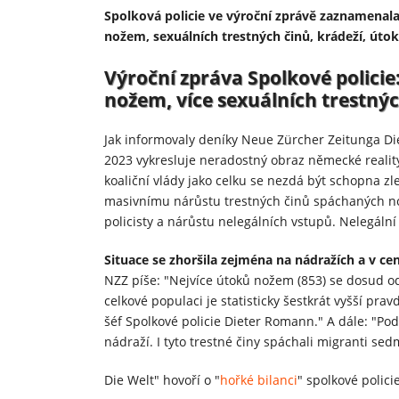
Spolková policie ve výroční zprávě zaznamenal
nožem, sexuálních trestných činů, krádeží, útok
Výroční zpráva Spolkové policie
nožem, více sexuálních trestnýc
Jak informovaly deníky Neue Zürcher Zeitunga Die
2023 vykresluje neradostný obraz německé reality.
koaliční vlády jako celku se nezdá být schopna z
masivnímu nárůstu trestných činů spáchaných nož
policisty a nárůstu nelegálních vstupů. Nelegáln
Situace se zhoršila zejména na nádražích a v ce
NZZ píše: "Nejvíce útoků nožem (853) se dosud o
celkové populaci je statisticky šestkrát vyšší pr
šéf Spolkové policie Dieter Romann." A dále: "Pod
nádraží. I tyto trestné činy spáchali migranti se
Die Welt" hovoří o "
hořké bilanci
" spolkové policie