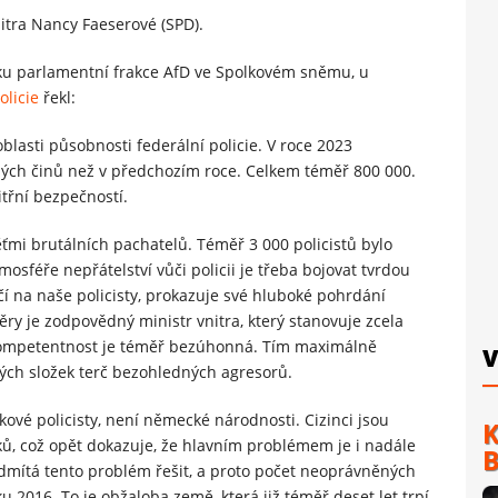
nitra Nancy Faeserové (SPD).
tiku parlamentní frakce AfD ve Spolkovém sněmu, u
olicie
řekl:
blasti působnosti federální policie. V roce 2023
tných činů než v předchozím roce. Celkem téměř 800 000.
itřní bezpečností.
oběťmi brutálních pachatelů. Téměř 3 000 policistů bylo
mosféře nepřátelství vůči policii je třeba bojovat tvrdou
očí na naše policisty, prokazuje své hluboké pohrdání
ry je zodpovědný ministr vnitra, který stanovuje zcela
nekompetentnost je téměř bezúhonná. Tím maximálně
V
ných složek terč bezohledných agresorů.
kové policisty, není německé národnosti. Cizinci jsou
K
, což opět dokazuje, že hlavním problémem je i nadále
B
odmítá tento problém řešit, a proto počet neoprávněných
ku 2016. To je obžaloba země, která již téměř deset let trpí