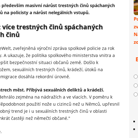
a především masivní nárůst trestných činů spáchaných
ů na policisty a nárůst nelegálních vstupů.
P
: více trestných činů spáchaných
z
h činů
N
z
Welt, zveřejněná výroční zpráva spolkové policie za rok
 A ukazuje, že politika spolkového ministerstva vnitra a
lepšit bezpečnostní situaci občanů země. Došlo k
em, sexuálních trestných činů, krádeží, útoků na
í migrace dosáhla rekordní úrovně.
ntrech měst. Přibývá sexuálních deliktů a krádeží.
dehrálo zejména na nádražích a ve vlacích. V poměru k
avděpodobnost použití nože u cizinců než u Němců, upřesnil
obný trend je i u sexuálních trestných činů v oblasti
dmkrát častěji než němečtí občané."
.