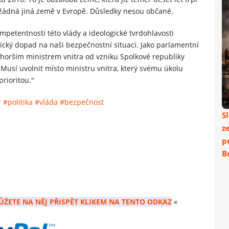
o žádná jiná země v Evropě. Důsledky nesou občané.
petentnosti této vlády a ideologické tvrdohlavosti
ický dopad na naši bezpečnostní situaci. Jako parlamentní
jhorším ministrem vnitra od vzniku Spolkové republiky
 Musí uvolnit místo ministru vnitra, který svému úkolu
prioritou."
r
#politika
#vláda
#bezpečnost
S
z
p
Br
ŮŽETE NA NĚJ PŘISPĚT KLIKEM NA TENTO ODKAZ
«