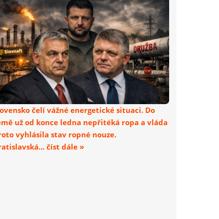
lovensko čelí vážné energetické situaci. Do
emě už od konce ledna nepřitéká ropa a vláda
roto vyhlásila stav ropné nouze.
atislavská... číst dále »