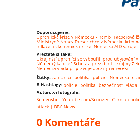
Doporučujeme:
Uprchlická krize v Německu - Remix: Faeserová l
Ministryně Nancy Faeser chce v Německu krimina
Inflace a ekonomická krize: Německá AfD varuje -
Přečtěte si také:
Ukrajinští uprchlíci se vzbouřili proti ubytování 
Německý kancléř Scholz a prezident Ukrajiny Ze
Německá vláda připravuje občany na recesi
Štítky:
zahraničí
politika
policie
Německo
cizi
# Hashtagy:
policie
politika
bezpečnost
vláda
Autorství fotografií:
Screenshot: Youtube.com/Solingen: German police 
attack | BBC News
0 Komentáře