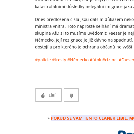
katastrofálními důsledky nelegální imigrace jak
Dnes předložená čísla jsou dalším důkazem nekom
ministra vnitra. Toto naprosté selhání má dramat
skupina AfD si to musíme uvědomit: Faeser je ne
Německo. Její rezignace je již dávno na spadnutí.
dostojí a pro kterého je ochrana občanů nejvyšší 
#policie
#tresty
#Německo
#útok
#cizinci
#Faese
LÍBÍ
»
POKUD SE VÁM TENTO ČLÁNEK LÍBIL, M