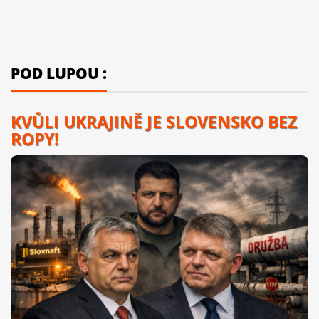
POD LUPOU :
KVŮLI UKRAJINĚ JE SLOVENSKO BEZ
ROPY!