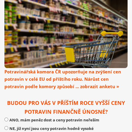
Potravinářská komora ČR upozorňuje na zvýšení cen
potravin v celé EU od příštího roku. Nárůst cen
potravin podle komory způsobí ... zobrazit anketu »
BUDOU PRO VÁS V PŘÍŠTÍM ROCE VYŠŠÍ CENY
POTRAVIN FINANČNĚ ÚNOSNÉ?
ANO, mám peněz dost a ceny potravin neřeším
NE, již nyní jsou ceny potravin hodně vysoké