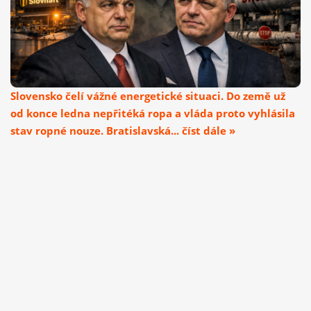
Slovensko čelí vážné energetické situaci. Do země už
od konce ledna nepřitéká ropa a vláda proto vyhlásila
stav ropné nouze. Bratislavská... číst dále »