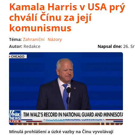
Kamala Harris v USA prý
chválí Čínu za její
komunismus
Téma:
Zahraniční
Názory
Autor:
Redakce
Napsal dne:
26. S
Minulá prohlášení a úzké vazby na Čínu vyvolávají