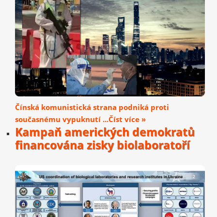
Čínská komunistická strana podniká proti
současnému vypuknutí ...Číst více »
Kampaň amerických demokratů
financována zisky biolaboratoří