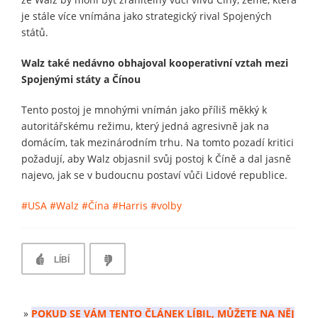
je stále více vnímána jako strategický rival Spojených
států.
Walz také nedávno obhajoval kooperativní vztah mezi
Spojenými státy a Čínou
Tento postoj je mnohými vnímán jako příliš měkký k
autoritářskému režimu, který jedná agresivně jak na
domácím, tak mezinárodním trhu. Na tomto pozadí kritici
požadují, aby Walz objasnil svůj postoj k Číně a dal jasně
najevo, jak se v budoucnu postaví vůči Lidové republice.
#USA
#Walz
#Čína
#Harris
#volby
LÍBÍ
»
POKUD SE VÁM TENTO ČLÁNEK LÍBIL, MŮŽETE NA NĚJ