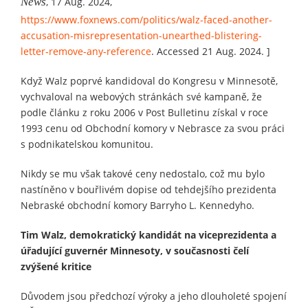
News
, 17 Aug. 2024,
https://www.foxnews.com/politics/walz-faced-another-
accusation-misrepresentation-unearthed-blistering-
letter-remove-any-reference
. Accessed 21 Aug. 2024. ]
Když Walz poprvé kandidoval do Kongresu v Minnesotě,
vychvaloval na webových stránkách své kampaně, že
podle článku z roku 2006 v Post Bulletinu získal v roce
1993 cenu od Obchodní komory v Nebrasce za svou práci
s podnikatelskou komunitou.
Nikdy se mu však takové ceny nedostalo, což mu bylo
nastíněno v bouřlivém dopise od tehdejšího prezidenta
Nebraské obchodní komory Barryho L. Kennedyho.
Tim Walz, demokratický kandidát na viceprezidenta a
úřadující guvernér Minnesoty, v současnosti čelí
zvýšené kritice
Důvodem jsou předchozí výroky a jeho dlouholeté spojení