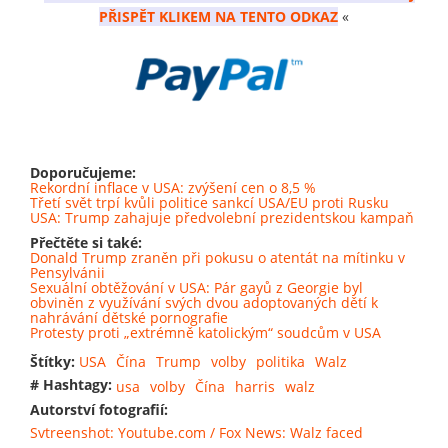
PŘISPĚT KLIKEM NA TENTO ODKAZ
«
Doporučujeme:
Rekordní inflace v USA: zvýšení cen o 8,5 %
Třetí svět trpí kvůli politice sankcí USA/EU proti Rusku
USA: Trump zahajuje předvolební prezidentskou kampaň
Přečtěte si také:
Donald Trump zraněn při pokusu o atentát na mítinku v
Pensylvánii
Sexuální obtěžování v USA: Pár gayů z Georgie byl
obviněn z využívání svých dvou adoptovaných dětí k
nahrávání dětské pornografie
Protesty proti „extrémně katolickým“ soudcům v USA
Štítky:
USA
Čína
Trump
volby
politika
Walz
# Hashtagy:
usa
volby
Čína
harris
walz
Autorství fotografií:
Svtreenshot: Youtube.com / Fox News: Walz faced