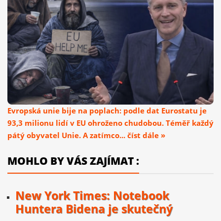
Evropská unie bije na poplach: podle dat Eurostatu je
93,3 milionu lidí v EU ohroženo chudobou. Téměř každý
pátý obyvatel Unie. A zatímco... číst dále »
MOHLO BY VÁS ZAJÍMAT :
New York Times: Notebook
Huntera Bidena je skutečný