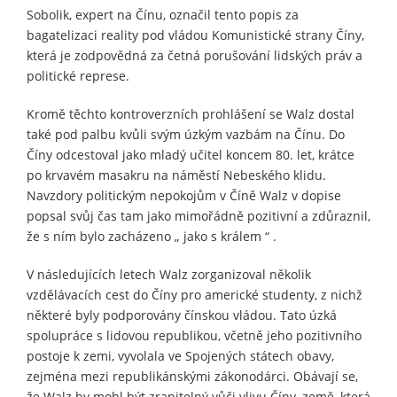
Sobolik, expert na Čínu, označil tento popis za
bagatelizaci reality pod vládou Komunistické strany Číny,
která je zodpovědná za četná porušování lidských práv a
politické represe.
Kromě těchto kontroverzních prohlášení se Walz dostal
také pod palbu kvůli svým úzkým vazbám na Čínu. Do
Číny odcestoval jako mladý učitel koncem 80. let, krátce
po krvavém masakru na náměstí Nebeského klidu.
Navzdory politickým nepokojům v Číně Walz v dopise
popsal svůj čas tam jako mimořádně pozitivní a zdůraznil,
že s ním bylo zacházeno „ jako s králem “ .
V následujících letech Walz zorganizoval několik
vzdělávacích cest do Číny pro americké studenty, z nichž
některé byly podporovány čínskou vládou. Tato úzká
spolupráce s lidovou republikou, včetně jeho pozitivního
postoje k zemi, vyvolala ve Spojených státech obavy,
zejména mezi republikánskými zákonodárci. Obávají se,
že Walz by mohl být zranitelný vůči vlivu Číny, země, která