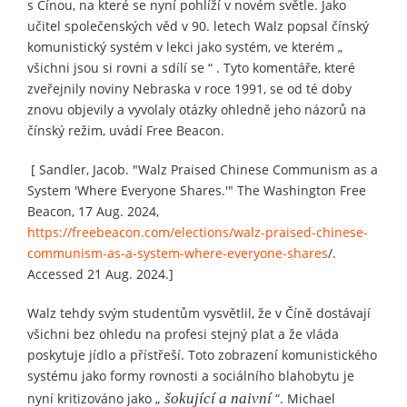
s Čínou, na které se nyní pohlíží v novém světle. Jako
učitel společenských věd v 90. letech Walz popsal čínský
komunistický systém v lekci jako systém, ve kterém „
všichni jsou si rovni a sdílí se “ . Tyto komentáře, které
zveřejnily noviny Nebraska v roce 1991, se od té doby
znovu objevily a vyvolaly otázky ohledně jeho názorů na
čínský režim, uvádí Free Beacon.
[ Sandler, Jacob. "Walz Praised Chinese Communism as a
System 'Where Everyone Shares.'" The Washington Free
Beacon, 17 Aug. 2024,
https://freebeacon.com/elections/walz-praised-chinese-
communism-as-a-system-where-everyone-shares
/.
Accessed 21 Aug. 2024.]
Walz tehdy svým studentům vysvětlil, že v Číně dostávají
všichni bez ohledu na profesi stejný plat a že vláda
poskytuje jídlo a přístřeší. Toto zobrazení komunistického
systému jako formy rovnosti a sociálního blahobytu je
nyní kritizováno jako „
šokující a naivní
“. Michael