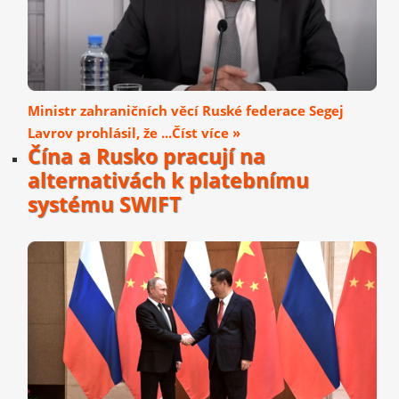
Ministr zahraničních věcí Ruské federace Segej
Lavrov prohlásil, že ...Číst více »
Čína a Rusko pracují na
alternativách k platebnímu
systému SWIFT