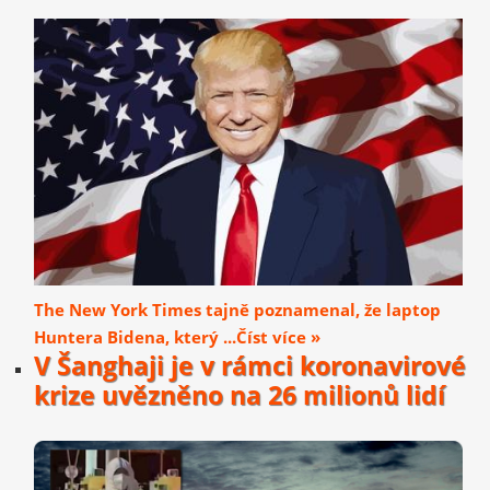
The New York Times tajně poznamenal, že laptop
Huntera Bidena, který ...Číst více »
V Šanghaji je v rámci koronavirové
krize uvězněno na 26 milionů lidí