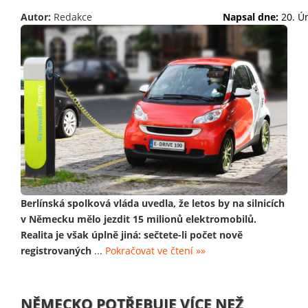
Autor:
Redakce
Napsal dne:
20. Ú
Berlínská spolková vláda uvedla, že letos by na silnicích
v Německu mělo jezdit 15 milionů elektromobilů.
Realita je však úplně jiná: sečtete-li počet nově
registrovaných
...
Pokračovat ve čtení »»
NĚMECKO POTŘEBUJE VÍCE NEŽ