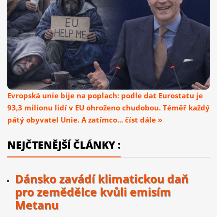
Evropská unie bije na poplach: podle dat Eurostatu je
93,3 milionu lidí v EU ohroženo chudobou. Téměř každý
pátý obyvatel Unie. A zatímco... číst dále »
NEJČTENĚJŠÍ ČLÁNKY :
Dánsko zavádí klimatickou daň
pro zemědělce kvůli emisím
Metanu