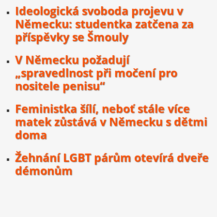
Ideologická svoboda projevu v
Německu: studentka zatčena za
příspěvky se Šmouly
V Německu požadují
„spravedlnost při močení pro
nositele penisu“
Feministka šílí, neboť stále více
matek zůstává v Německu s dětmi
doma
Žehnání LGBT párům otevírá dveře
démonům