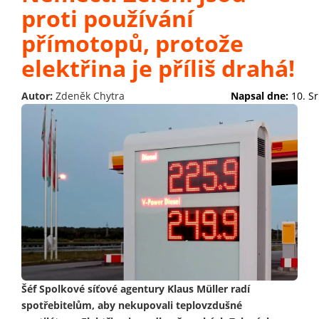
proti používání
přímotopů, protože
elektřina je příliš drahá!
Autor:
Zdeněk Chytra
Napsal dne:
10. S
Šéf Spolkové síťové agentury Klaus Müller radí
spotřebitelům, aby nekupovali teplovzdušné