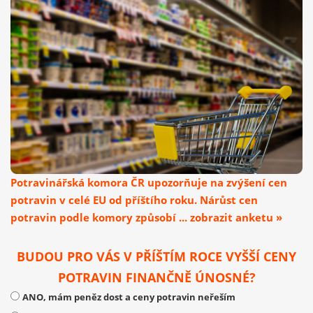
Potravinářská komora ČR upozorňuje na zvýšení cen
potravin v celé EU od příštího roku. Nárůst cen
potravin podle komory způsobí ... zobrazit anketu »
BUDOU PRO VÁS V PŘÍŠTÍM ROCE VYŠŠÍ CENY
POTRAVIN FINANČNĚ ÚNOSNÉ?
ANO, mám peněz dost a ceny potravin neřeším