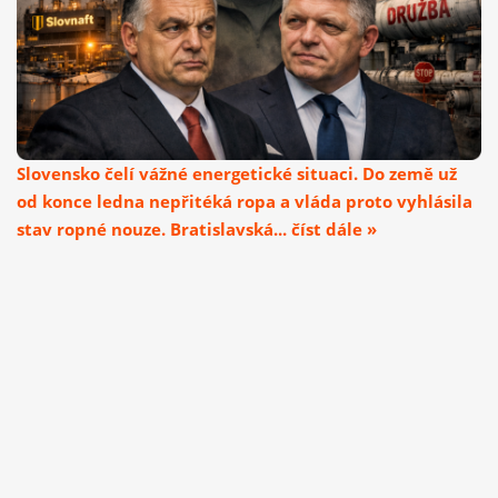
Slovensko čelí vážné energetické situaci. Do země už
od konce ledna nepřitéká ropa a vláda proto vyhlásila
stav ropné nouze. Bratislavská... číst dále »