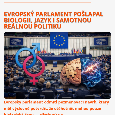
EVROPSKÝ PARLAMENT POŠLAPAL
BIOLOGII, JAZYK I SAMOTNOU
REÁLNOU POLITIKU
Evropský parlament odmítl pozměňovací návrh, který
měl výslovně potvrdit, že otěhotnět mohou pouze
biologické ženy. ... zjistit více »