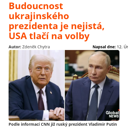
Budoucnost
ukrajinského
prezidenta je nejistá,
USA tlačí na volby
Autor:
Zdeněk Chytra
Napsal dne:
12. Ú
Podle informací CNN již ruský prezident Vladimir Putin