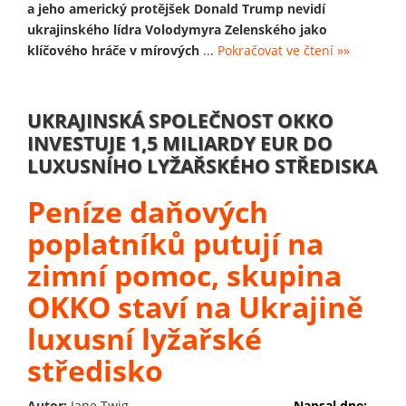
a jeho americký protějšek Donald Trump nevidí
ukrajinského lídra Volodymyra Zelenského jako
klíčového hráče v mírových
...
Pokračovat ve čtení »»
UKRAJINSKÁ SPOLEČNOST OKKO
INVESTUJE 1,5 MILIARDY EUR DO
LUXUSNÍHO LYŽAŘSKÉHO STŘEDISKA
Peníze daňových
poplatníků putují na
zimní pomoc, skupina
OKKO staví na Ukrajině
luxusní lyžařské
středisko
Autor:
Jane Twig
Napsal dne: