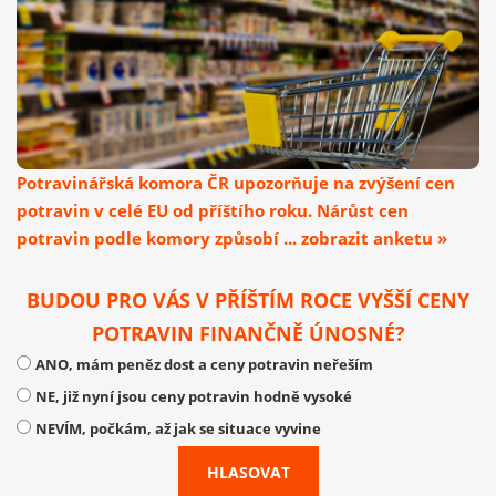
Potravinářská komora ČR upozorňuje na zvýšení cen
potravin v celé EU od příštího roku. Nárůst cen
potravin podle komory způsobí ... zobrazit anketu »
BUDOU PRO VÁS V PŘÍŠTÍM ROCE VYŠŠÍ CENY
POTRAVIN FINANČNĚ ÚNOSNÉ?
ANO, mám peněz dost a ceny potravin neřeším
NE, již nyní jsou ceny potravin hodně vysoké
NEVÍM, počkám, až jak se situace vyvine