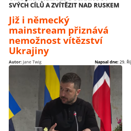
SVÝCH CÍLŮ A ZVÍTĚZIT NAD RUSKEM
Již i německý
mainstream přiznává
nemožnost vítězství
Ukrajiny
Autor:
Jane Twig
Napsal dne:
29. Ř