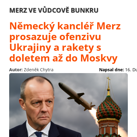
MERZ VE VŮDCOVĚ BUNKRU
Německý kancléř Merz
prosazuje ofenzivu
Ukrajiny a rakety s
doletem až do Moskvy
Autor:
Zdeněk Chytra
Napsal dne:
16. D