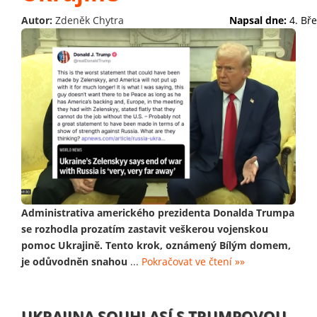
Autor:
Zdeněk Chytra
Napsal dne:
4. Bř
Administrativa amerického prezidenta Donalda Trumpa
se rozhodla prozatím zastavit veškerou vojenskou
pomoc Ukrajině. Tento krok, oznámený Bílým domem,
je odůvodněn snahou
...
Pokračovat ve čtení »»
UKRAJINA SOUHLASÍ S TRUMPOVOU