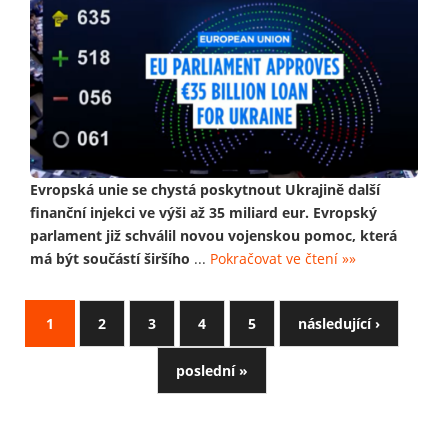
Evropská unie se chystá poskytnout Ukrajině další
finanční injekci ve výši až 35 miliard eur. Evropský
parlament již schválil novou vojenskou pomoc, která
má být součástí širšího
...
Pokračovat ve čtení »»
1
2
3
4
5
následující ›
poslední »