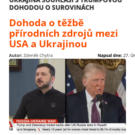
DOHODOU O SUROVINÁCH
Dohoda o těžbě
přírodních zdrojů mezi
USA a Ukrajinou
Autor:
Zdeněk Chytra
Napsal dne:
27. Ú