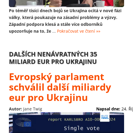
Po téměř tisíci dnech bojů se Ukrajina ocitá v nové fázi
války, která poukazuje na zásadní problémy a výzvy.
Západní podpora klesá a stále více odborníků
upozorňuje na to, že
...
Pokračovat ve čtení »»
DALŠÍCH NENÁVRATNÝCH 35
MILIARD EUR PRO UKRAJINU
Evropský parlament
schválil další miliardy
eur pro Ukrajinu
Autor:
Jane Twig
Napsal dne:
24. Ř