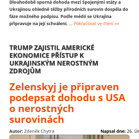
Dlouhodobě sporná dohoda mezi Spojenými státy a
Ukrajinou ohledně těžby přírodních surovin dospěla do
fáze možného podpisu. Podle médií se Ukrajina
připravuje na její schválení,
...
Pokračovat ve čtení »»
TRUMP ZAJISTIL AMERICKÉ
EKONOMICE PŘÍSTUP K
UKRAJINSKÝM NEROSTNÝM
ZDROJŮM
Zelenskyj je připraven
podepsat dohodu s USA
o nerostných
surovinách
Autor:
Zdeněk Chytra
Napsal dne:
26. Ú