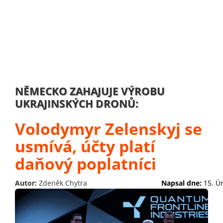
NĚMECKO ZAHAJUJE VÝROBU
UKRAJINSKÝCH DRONŮ:
Volodymyr Zelenskyj se
usmívá, účty platí
daňový poplatníci
Autor:
Zdeněk Chytra
Napsal dne:
15. Ú