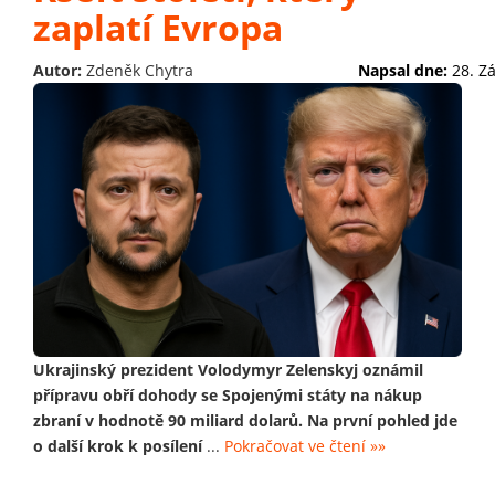
zaplatí Evropa
Autor:
Zdeněk Chytra
Napsal dne:
28. Z
Ukrajinský prezident Volodymyr Zelenskyj oznámil
přípravu obří dohody se Spojenými státy na nákup
zbraní v hodnotě 90 miliard dolarů. Na první pohled jde
o další krok k posílení
...
Pokračovat ve čtení »»