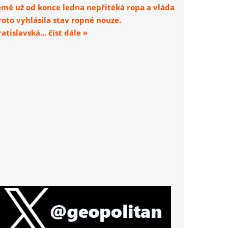
emě už od konce ledna nepřitéká ropa a vláda
roto vyhlásila stav ropné nouze.
atislavská... číst dále »