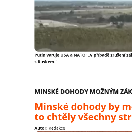
Putin varuje USA a NATO: „V případě zrušení zá
s Ruskem.“
MINSKÉ DOHODY MOŽNÝM ZÁKL
Minské dohody by m
to chtěly všechny st
Autor:
Redakce