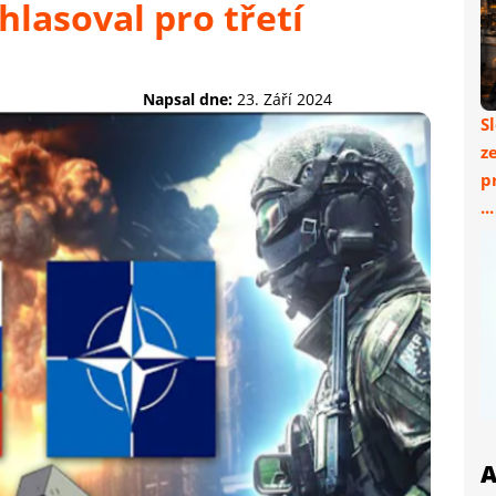
lasoval pro třetí
Napsal dne:
23. Září 2024
S
z
p
..
A