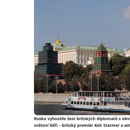
Rusko vyhostilo šest britských diplomatů s obvi
světoví lídři – britský premiér Keir Starmer a a