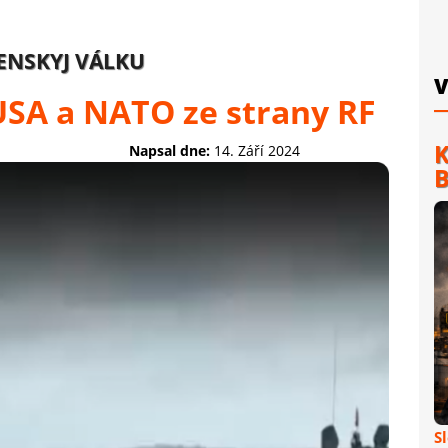
LENSKYJ VÁLKU
V
USA a NATO ze strany RF
K
Napsal dne:
14. Září 2024
B
S