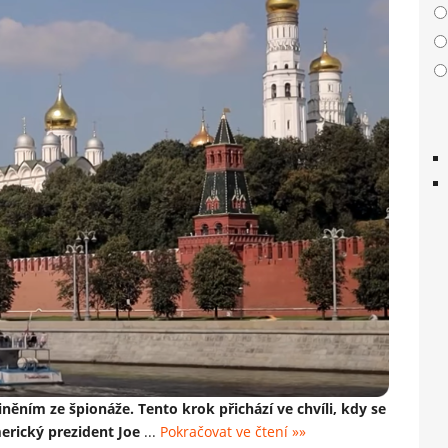
něním ze špionáže. Tento krok přichází ve chvíli, kdy se
merický prezident Joe
...
Pokračovat ve čtení »»