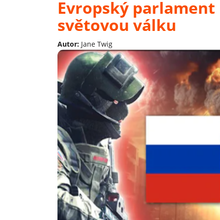
Evropský parlament h
světovou válku
Autor:
Jane Twig