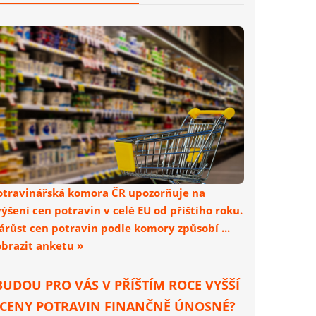
otravinářská komora ČR upozorňuje na
výšení cen potravin v celé EU od příštího roku.
árůst cen potravin podle komory způsobí ...
obrazit anketu »
BUDOU PRO VÁS V PŘÍŠTÍM ROCE VYŠŠÍ
CENY POTRAVIN FINANČNĚ ÚNOSNÉ?