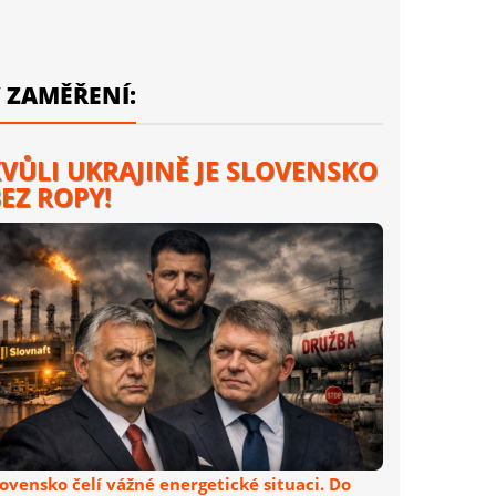
 ZAMĚŘENÍ:
VŮLI UKRAJINĚ JE SLOVENSKO
EZ ROPY!
lovensko čelí vážné energetické situaci. Do