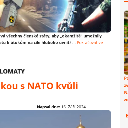
zývá všechny členské státy, aby „okamžitě“ umožnily
etu k útokům na cíle hluboko uvnitř
...
Pokračovat ve
PLOMATY
P
lkou s NATO kvůli
z
N
z
Napsal dne:
16. Září 2024