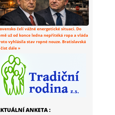
lovensko čelí vážné energetické situaci. Do
emě už od konce ledna nepřitéká ropa a vláda
roto vyhlásila stav ropné nouze. Bratislavská
. číst dále »
KTUÁLNÍ ANKETA :