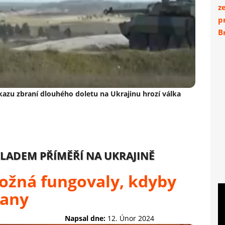
z
p
Br
kazu zbraní dlouhého doletu na Ukrajinu hrozí válka
ADEM PŘÍMĚŘÍ NA UKRAJINĚ
ožná fungovaly, kdyby
rany
Napsal dne:
12. Únor 2024