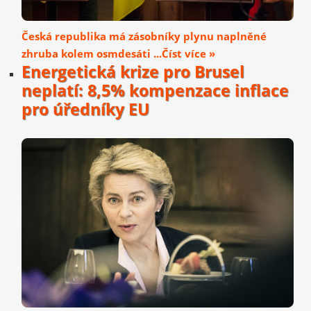
Česká republika má zásobníky plynu naplněné
zhruba kolem osmdesáti ...Číst více »
Energetická krize pro Brusel
neplatí: 8,5% kompenzace inflace
pro úředníky EU