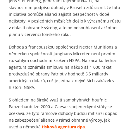
Jens Stoltenberg, generální tajemník NATO, na
slavnostním podpisu dohody v Bruselu zdůraznil, že tato
iniciativa pomůže alianci zajistit bezpečnost v době
nejistoty. V posledních měsících došlo k výraznému růstu
v oblasti obranné výroby, a to od odsouhlasení akčního
plánu v červenci loňského roku.
Dohoda s francouzskou společností Nexter Munitions a
německou společností Junghans Microtec není prvním
rozsáhlým obchodním krokem NSPA. Na začátku ledna
agentura oznámila smlouvu na nákup až 1 000 raket
protivzdušné obrany Patriot v hodnotě 5,5 miliardy
amerických dolarů, což je jedna z největších zakázek v
historii NSPA.
S ohledem na široké využití samohybných houfnic
Panzerhaubitze 2000 a Caesar spojeneckými státy se
očekává, že tyto rámcové dohody budou mít širší dopad
na zabezpečení aliance v rámci obranné výroby, jak
uvedla německá
tisková agentura dpa
.