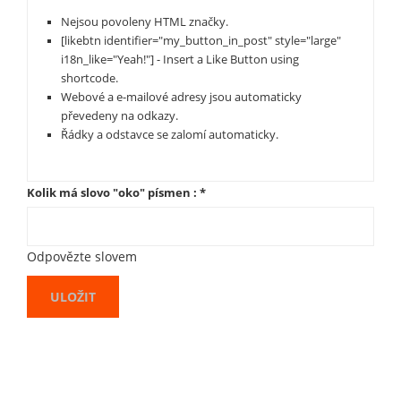
Nejsou povoleny HTML značky.
[likebtn identifier="my_button_in_post" style="large"
i18n_like="Yeah!"] - Insert a Like Button using
shortcode.
Webové a e-mailové adresy jsou automaticky
převedeny na odkazy.
Řádky a odstavce se zalomí automaticky.
Kolik má slovo "oko" písmen :
*
Odpovězte slovem