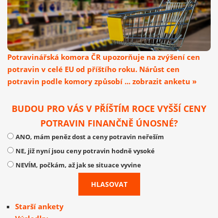
Potravinářská komora ČR upozorňuje na zvýšení cen
potravin v celé EU od příštího roku. Nárůst cen
potravin podle komory způsobí ... zobrazit anketu »
BUDOU PRO VÁS V PŘÍŠTÍM ROCE VYŠŠÍ CENY
POTRAVIN FINANČNĚ ÚNOSNÉ?
ANO, mám peněz dost a ceny potravin neřeším
NE, již nyní jsou ceny potravin hodně vysoké
NEVÍM, počkám, až jak se situace vyvine
Starší ankety