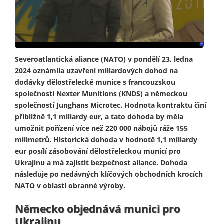
Severoatlantická aliance (NATO) v pondělí 23. ledna
2024 oznámila uzavření miliardových dohod na
dodávky dělostřelecké munice s francouzskou
společností Nexter Munitions (KNDS) a německou
společností Junghans Microtec. Hodnota kontraktu činí
přibližně 1,1 miliardy eur, a tato dohoda by měla
umožnit pořízení více než 220 000 nábojů ráže 155
milimetrů. Historická dohoda v hodnotě 1,1 miliardy
eur posílí zásobování dělostřeleckou municí pro
Ukrajinu a má zajistit bezpečnost aliance. Dohoda
následuje po nedávných klíčových obchodních krocích
NATO v oblasti obranné výroby.
Německo objednává munici pro
Ukrajinu