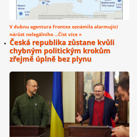
V dubnu agentura Frontex oznámila alarmující
nárůst nelegálního ...Číst více »
Česká republika zůstane kvůli
chybným politickým krokům
zřejmě úplně bez plynu