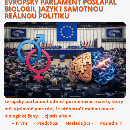
EVROPSKÝ PARLAMENT POŠLAPAL
BIOLOGII, JAZYK I SAMOTNOU
REÁLNOU POLITIKU
Evropský parlament odmítl pozměňovací návrh, který
měl výslovně potvrdit, že otěhotnět mohou pouze
biologické ženy. ... zjistit více »
« První
‹ Předchozí
Následující ›
Poslední »