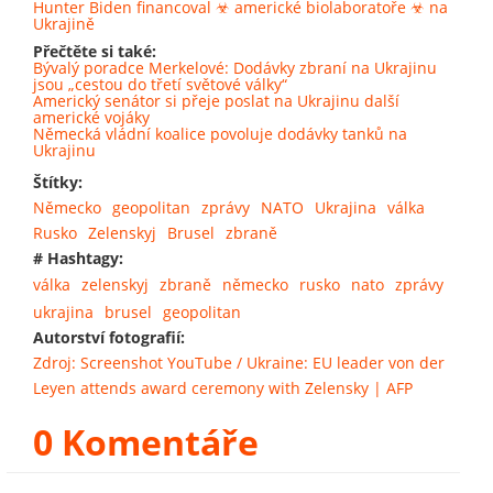
Hunter Biden financoval ☣ americké biolaboratoře ☣ na
Ukrajině
Přečtěte si také:
Bývalý poradce Merkelové: Dodávky zbraní na Ukrajinu
jsou „cestou do třetí světové války“
Americký senátor si přeje poslat na Ukrajinu další
americké vojáky
Německá vládní koalice povoluje dodávky tanků na
Ukrajinu
Štítky:
Německo
geopolitan
zprávy
NATO
Ukrajina
válka
Rusko
Zelenskyj
Brusel
zbraně
# Hashtagy:
válka
zelenskyj
zbraně
německo
rusko
nato
zprávy
ukrajina
brusel
geopolitan
Autorství fotografií:
Zdroj: Screenshot YouTube / Ukraine: EU leader von der
Leyen attends award ceremony with Zelensky | AFP
0 Komentáře