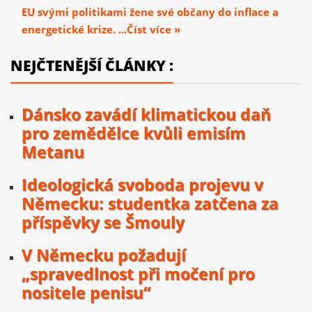
EU svými politikami žene své občany do inflace a
energetické krize. ...Číst více »
NEJČTENĚJŠÍ ČLÁNKY :
Dánsko zavádí klimatickou daň
pro zemědělce kvůli emisím
Metanu
Ideologická svoboda projevu v
Německu: studentka zatčena za
příspěvky se Šmouly
V Německu požadují
„spravedlnost při močení pro
nositele penisu“