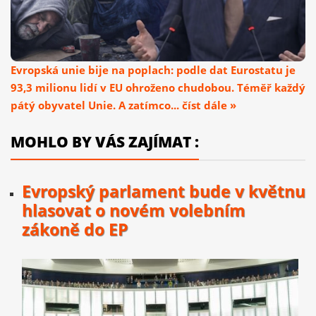
Evropská unie bije na poplach: podle dat Eurostatu je
93,3 milionu lidí v EU ohroženo chudobou. Téměř každý
pátý obyvatel Unie. A zatímco... číst dále »
MOHLO BY VÁS ZAJÍMAT :
Evropský parlament bude v květnu
hlasovat o novém volebním
zákoně do EP