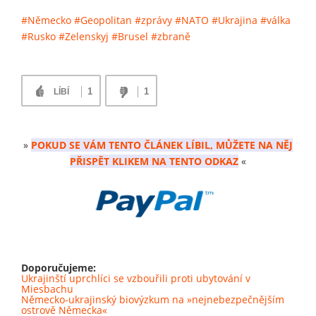
#Německo
#Geopolitan
#zprávy
#NATO
#Ukrajina
#válka
#Rusko
#Zelenskyj
#Brusel
#zbraně
1
1
LÍBÍ
»
POKUD SE VÁM TENTO ČLÁNEK LÍBIL, MŮŽETE NA NĚJ
PŘISPĚT KLIKEM NA TENTO ODKAZ
«
Doporučujeme:
Ukrajinští uprchlíci se vzbouřili proti ubytování v
Miesbachu
Německo-ukrajinský biovýzkum na »nejnebezpečnějším
ostrově Německa«