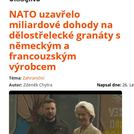
NATO uzavřelo
miliardové dohody na
dělostřelecké granáty s
německým a
francouzským
výrobcem
Téma:
Zahraniční
Autor:
Zdeněk Chytra
Napsal dne:
26. L