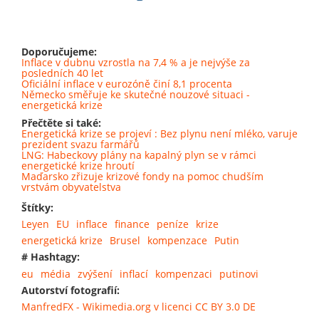
Doporučujeme:
Inflace v dubnu vzrostla na 7,4 % a je nejvýše za
posledních 40 let
Oficiální inflace v eurozóně činí 8,1 procenta
Německo směřuje ke skutečné nouzové situaci -
energetická krize
Přečtěte si také:
Energetická krize se projeví : Bez plynu není mléko, varuje
prezident svazu farmářů
LNG: Habeckovy plány na kapalný plyn se v rámci
energetické krize hroutí
Maďarsko zřizuje krizové fondy na pomoc chudším
vrstvám obyvatelstva
Štítky:
Leyen
EU
inflace
finance
peníze
krize
energetická krize
Brusel
kompenzace
Putin
# Hashtagy:
eu
média
zvýšení
inflací
kompenzaci
putinovi
Autorství fotografií:
ManfredFX - Wikimedia.org v licenci CC BY 3.0 DE