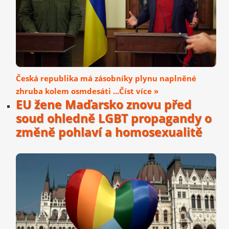
Česká republika má zásobníky plynu naplněné
zhruba kolem osmdesáti ...Číst více »
EU žene Maďarsko znovu před
soud ohledně LGBT propagandy o
změně pohlaví a homosexualitě