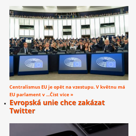
Centralismus EU je opět na vzestupu. V květnu má
EU parlament v ...Číst více »
Evropská unie chce zakázat
Twitter