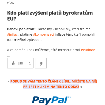
více.
Kdo platí zvýšení platů byrokratům
EU?
Daňoví poplatníci!
Takže my všichni! My, kteří trpíme
#inflací
, platíme
#kompenzaci
inflace těm, kteří pomohli
tuto
#inflaci
způsobit.
A za odměnu pak můžeme ještě mrznout proti
#Putinovi
...
1
LÍBÍ
»
POKUD SE VÁM TENTO ČLÁNEK LÍBIL, MŮŽETE NA NĚJ
PŘISPĚT KLIKEM NA TENTO ODKAZ
«