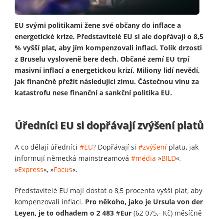
EU svými politikami žene své občany do inflace a
energetické krize. Představitelé EU si ale dopřávají o 8,5
% vyšší plat, aby jím kompenzovali inflaci. Tolik drzosti
z Bruselu vysloveně bere dech. Občané zemí EU trpí
masivní inflací a energetickou krizí. Miliony lidí nevědí,
jak finančně přežít následující zimu. Částečnou vinu za
katastrofu nese finanční a sankční politika EU.
Úředníci EU si dopřávají zvýšení platů
A co dělají úředníci
#EU
? Dopřávají si
#zvýšení
platu, jak
informují německá mainstreamová
#média
»
BILD
«,
»
Express
«, »
Focus
«.
Představitelé EU mají dostat o 8,5 procenta vyšší plat, aby
kompenzovali inflaci.
Pro někoho, jako je Ursula von der
Leyen, je to odhadem o 2 483
#
Eur
(62 075,- Kč) měsíčně