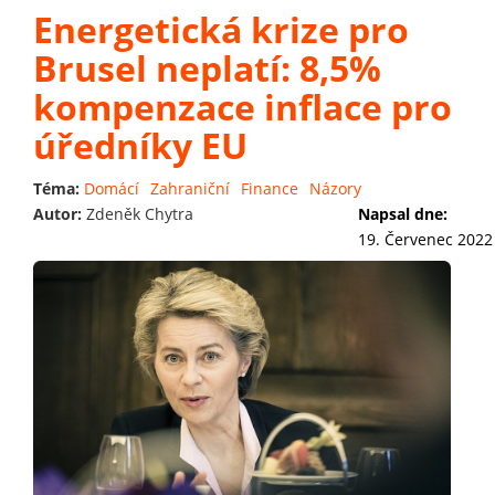
Energetická krize pro
Brusel neplatí: 8,5%
kompenzace inflace pro
úředníky EU
Téma:
Domácí
Zahraniční
Finance
Názory
Autor:
Zdeněk Chytra
Napsal dne:
19. Červenec 2022