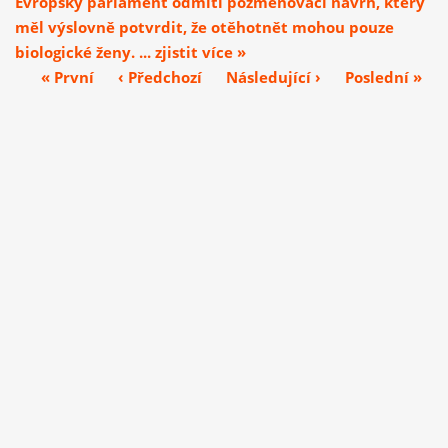
Evropský parlament odmítl pozměňovací návrh, který
měl výslovně potvrdit, že otěhotnět mohou pouze
biologické ženy. ... zjistit více »
« První
‹ Předchozí
Následující ›
Poslední »