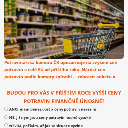
Potravinářská komora ČR upozorňuje na zvýšení cen
potravin v celé EU od příštího roku. Nárůst cen
potravin podle komory způsobí ... zobrazit anketu »
BUDOU PRO VÁS V PŘÍŠTÍM ROCE VYŠŠÍ CENY
POTRAVIN FINANČNĚ ÚNOSNÉ?
ANO, mám peněz dost a ceny potravin neřeším
NE, již nyní jsou ceny potravin hodně vysoké
NEVÍM, počkám, až jak se situace vyvine