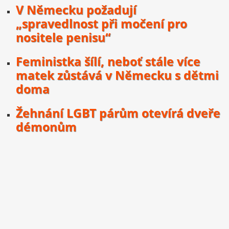
V Německu požadují
„spravedlnost při močení pro
nositele penisu“
Feministka šílí, neboť stále více
matek zůstává v Německu s dětmi
doma
Žehnání LGBT párům otevírá dveře
démonům