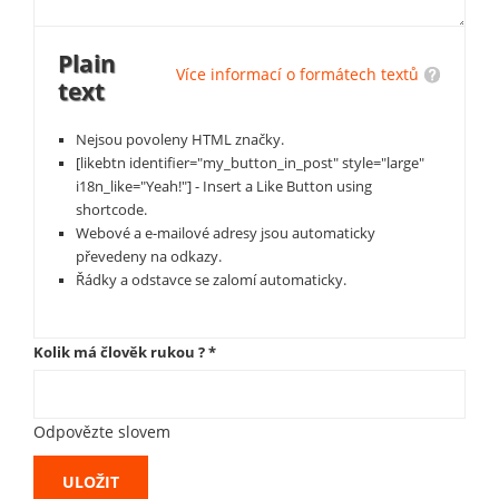
Plain
Více informací o formátech textů
text
Nejsou povoleny HTML značky.
[likebtn identifier="my_button_in_post" style="large"
i18n_like="Yeah!"] - Insert a Like Button using
shortcode.
Webové a e-mailové adresy jsou automaticky
převedeny na odkazy.
Řádky a odstavce se zalomí automaticky.
Kolik má člověk rukou ?
*
Odpovězte slovem