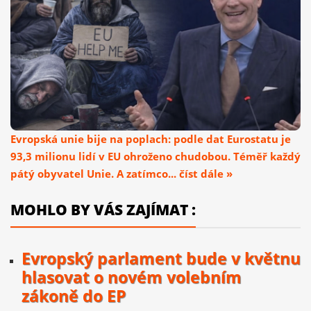
Evropská unie bije na poplach: podle dat Eurostatu je
93,3 milionu lidí v EU ohroženo chudobou. Téměř každý
pátý obyvatel Unie. A zatímco... číst dále »
MOHLO BY VÁS ZAJÍMAT :
Evropský parlament bude v květnu
hlasovat o novém volebním
zákoně do EP