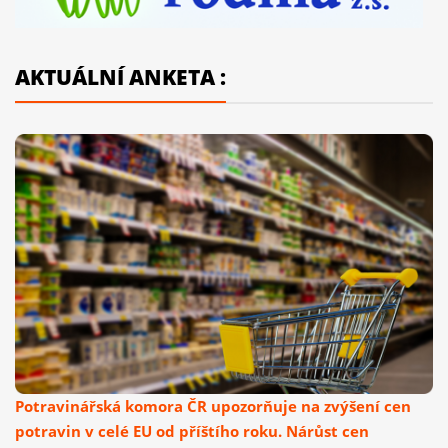
AKTUÁLNÍ ANKETA :
Potravinářská komora ČR upozorňuje na zvýšení cen
potravin v celé EU od příštího roku. Nárůst cen