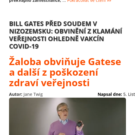
překvapilo zaměstnance,
...
Pokračovat ve čtení »»
BILL GATES PŘED SOUDEM V
NIZOZEMSKU: OBVINĚNÍ Z KLAMÁNÍ
VEŘEJNOSTI OHLEDNĚ VAKCÍN
COVID-19
Žaloba obviňuje Gatese
a další z poškození
zdraví veřejnosti
Autor:
Jane Twig
Napsal dne:
5. Li