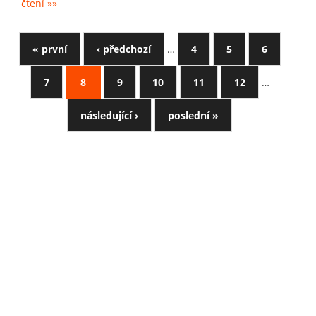
čtení »»
« první
‹ předchozí
…
4
5
6
7
8
9
10
11
12
…
následující ›
poslední »