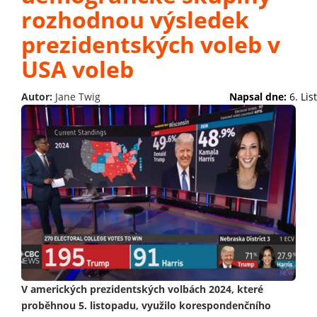
rozhodnou výsledek
prezidentských voleb v
USA voleb
Autor:
Jane Twig
Napsal dne:
6. Li
V amerických prezidentských volbách 2024, které
proběhnou 5. listopadu, využilo korespondenčního