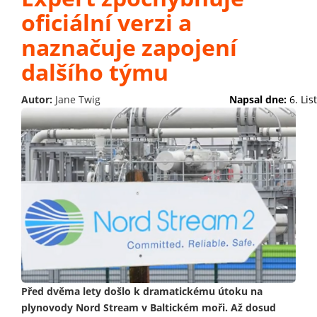
oficiální verzi a
naznačuje zapojení
dalšího týmu
Autor:
Jane Twig
Napsal dne:
6. Li
Před dvěma lety došlo k dramatickému útoku na
plynovody Nord Stream v Baltickém moři. Až dosud