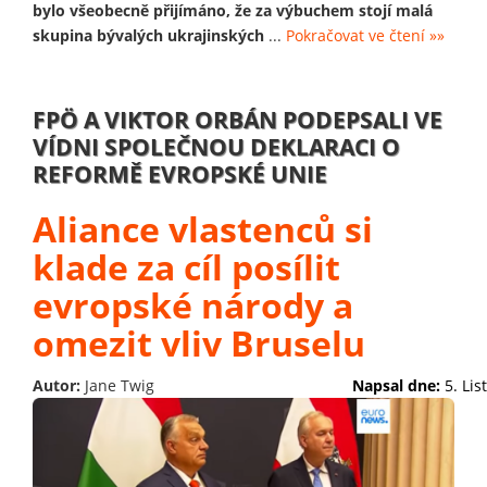
bylo všeobecně přijímáno, že za výbuchem stojí malá
skupina bývalých ukrajinských
...
Pokračovat ve čtení »»
FPÖ A VIKTOR ORBÁN PODEPSALI VE
VÍDNI SPOLEČNOU DEKLARACI O
REFORMĚ EVROPSKÉ UNIE
Aliance vlastenců si
klade za cíl posílit
evropské národy a
omezit vliv Bruselu
Autor:
Jane Twig
Napsal dne:
5. Li