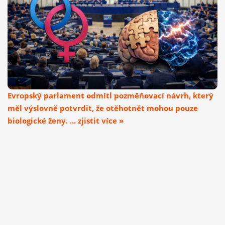
Evropský parlament odmítl pozměňovací návrh, který
měl výslovně potvrdit, že otěhotnět mohou pouze
biologické ženy. ... zjistit více »