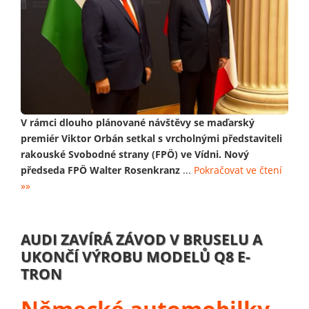
V rámci dlouho plánované návštěvy se maďarský
premiér Viktor Orbán setkal s vrcholnými představiteli
rakouské Svobodné strany (FPÖ) ve Vídni. Nový
předseda FPÖ Walter Rosenkranz
...
Pokračovat ve čtení
»»
AUDI ZAVÍRÁ ZÁVOD V BRUSELU A
UKONČÍ VÝROBU MODELŮ Q8 E-
TRON
Německé automobilky