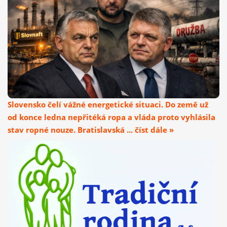
Slovensko čelí vážné energetické situaci. Do země už
od konce ledna nepřitéká ropa a vláda proto vyhlásila
stav ropné nouze. Bratislavská ... číst dále »