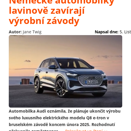
lavinově zavírají
výrobní závody
Autor:
Jane Twig
Napsal dne:
5. Li
Automobilka Audi oznámila, že plánuje ukončit výrobu
svého luxusního elektrického modelu Q8 e-tron v
bruselském závodě koncem února 2025. Rozhodnutí