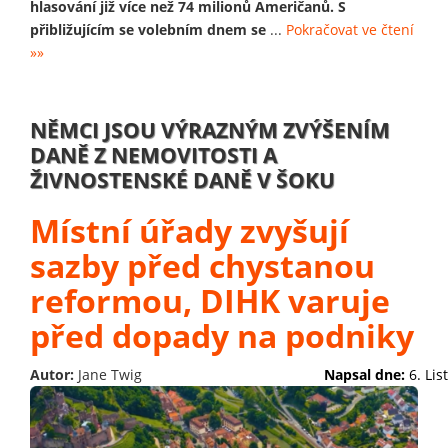
hlasování již více než 74 milionů Američanů. S
přibližujícím se volebním dnem se
...
Pokračovat ve čtení
»»
NĚMCI JSOU VÝRAZNÝM ZVÝŠENÍM
DANĚ Z NEMOVITOSTI A
ŽIVNOSTENSKÉ DANĚ V ŠOKU
Místní úřady zvyšují
sazby před chystanou
reformou, DIHK varuje
před dopady na podniky
Autor:
Jane Twig
Napsal dne:
6. Li