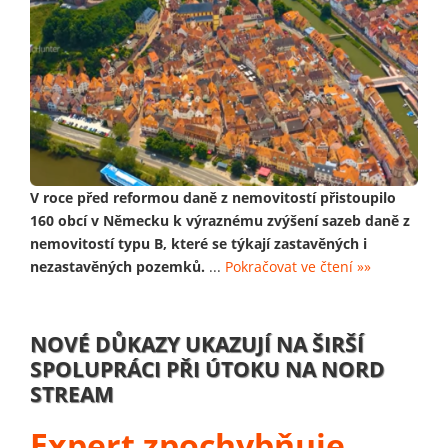
V roce před reformou daně z nemovitostí přistoupilo
160 obcí v Německu k výraznému zvýšení sazeb daně z
nemovitostí typu B, které se týkají zastavěných i
nezastavěných pozemků.
...
Pokračovat ve čtení »»
NOVÉ DŮKAZY UKAZUJÍ NA ŠIRŠÍ
SPOLUPRÁCI PŘI ÚTOKU NA NORD
STREAM
Expert zpochybňuje