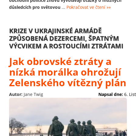
obchodní politice znovu vyvolávají otázky o možných
důsledcích pro světovou
...
Pokračovat ve čtení »»
KRIZE V UKRAJINSKÉ ARMÁDĚ
ZPŮSOBENÁ DEZERCEMI, ŠPATNÝM
VÝCVIKEM A ROSTOUCÍMI ZTRÁTAMI
Jak obrovské ztráty a
nízká morálka ohrožují
Zelenského vítězný plán
Autor:
Jane Twig
Napsal dne:
6. Li