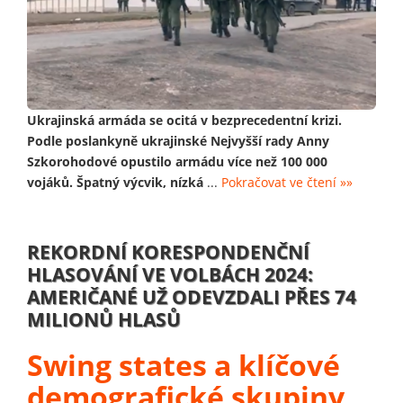
Ukrajinská armáda se ocitá v bezprecedentní krizi.
Podle poslankyně ukrajinské Nejvyšší rady Anny
Szkorohodové opustilo armádu více než 100 000
vojáků. Špatný výcvik, nízká
...
Pokračovat ve čtení »»
REKORDNÍ KORESPONDENČNÍ
HLASOVÁNÍ VE VOLBÁCH 2024:
AMERIČANÉ UŽ ODEVZDALI PŘES 74
MILIONŮ HLASŮ
Swing states a klíčové
demografické skupiny