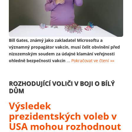
Bill Gates, známý jako zakladatel Microsoftu a
významný propagátor vakcín, musí čelit obvinění před
nizozemským soudem za údajné klamání veřejnosti
ohledně bezpečnosti vakcín
...
Pokračovat ve čtení »»
ROZHODUJÍCÍ VOLIČI V BOJI O BÍLÝ
DŮM
Výsledek
prezidentských voleb v
USA mohou rozhodnout