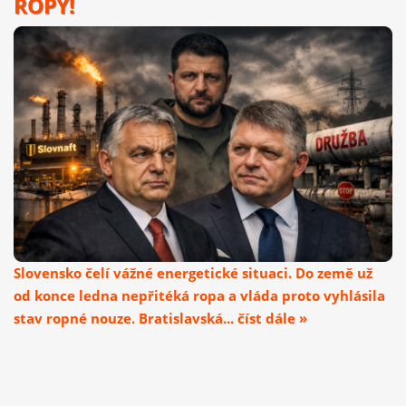
ROPY!
Slovensko čelí vážné energetické situaci. Do země už
od konce ledna nepřitéká ropa a vláda proto vyhlásila
stav ropné nouze. Bratislavská... číst dále »