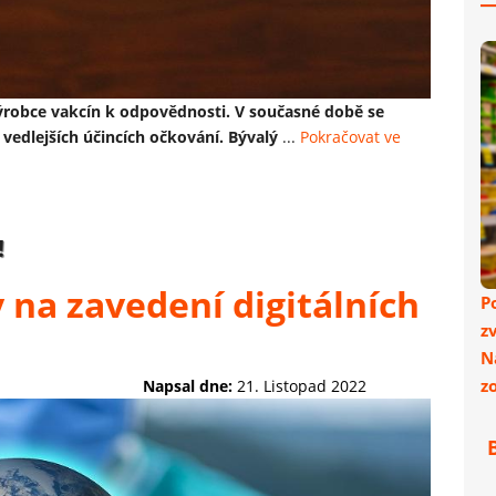
ýrobce vakcín k odpovědnosti. V současné době se
vedlejších účincích očkování. Bývalý
...
Pokračovat ve
!
na zavedení digitálních
P
z
N
z
Napsal dne:
21. Listopad 2022