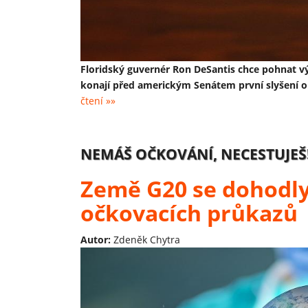
Floridský guvernér Ron DeSantis chce pohnat v
konají před americkým Senátem první slyšení o 
čtení »»
NEMÁŠ OČKOVÁNÍ, NECESTUJEŠ
Země G20 se dohodly 
očkovacích průkazů
Autor:
Zdeněk Chytra