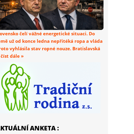
lovensko čelí vážné energetické situaci. Do
emě už od konce ledna nepřitéká ropa a vláda
roto vyhlásila stav ropné nouze. Bratislavská
. číst dále »
KTUÁLNÍ ANKETA :