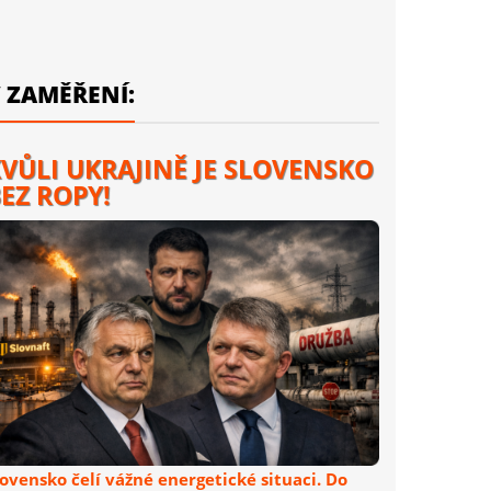
 ZAMĚŘENÍ:
VŮLI UKRAJINĚ JE SLOVENSKO
EZ ROPY!
lovensko čelí vážné energetické situaci. Do