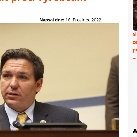
Napsal dne:
16. Prosinec 2022
S
z
p
..
A