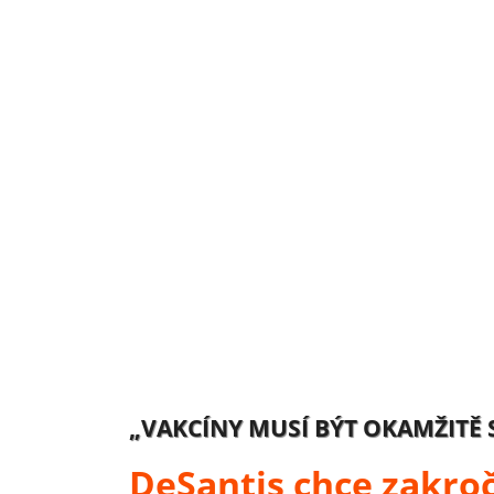
„VAKCÍNY MUSÍ BÝT OKAMŽITĚ 
DeSantis chce zakro