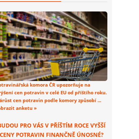
otravinářská komora ČR upozorňuje na
výšení cen potravin v celé EU od příštího roku.
árůst cen potravin podle komory způsobí ...
obrazit anketu »
BUDOU PRO VÁS V PŘÍŠTÍM ROCE VYŠŠÍ
CENY POTRAVIN FINANČNĚ ÚNOSNÉ?