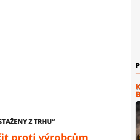
P
K
B
STAŽENY Z TRHU“
čit proti výrobcům