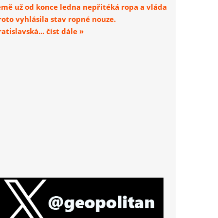
emě už od konce ledna nepřitéká ropa a vláda
roto vyhlásila stav ropné nouze.
atislavská... číst dále »