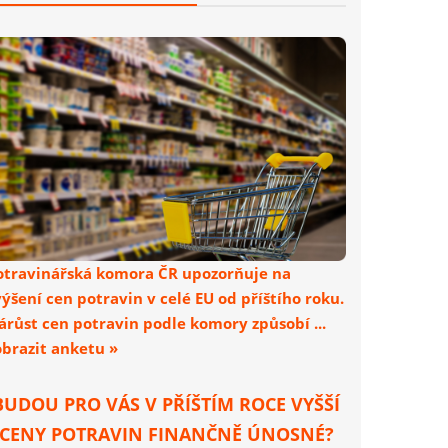
otravinářská komora ČR upozorňuje na
výšení cen potravin v celé EU od příštího roku.
árůst cen potravin podle komory způsobí ...
obrazit anketu »
BUDOU PRO VÁS V PŘÍŠTÍM ROCE VYŠŠÍ
CENY POTRAVIN FINANČNĚ ÚNOSNÉ?