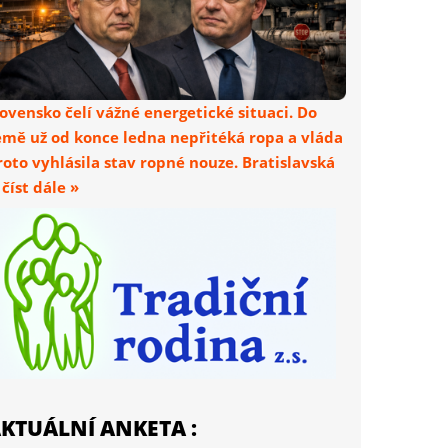
lovensko čelí vážné energetické situaci. Do
emě už od konce ledna nepřitéká ropa a vláda
roto vyhlásila stav ropné nouze. Bratislavská
. číst dále »
KTUÁLNÍ ANKETA :