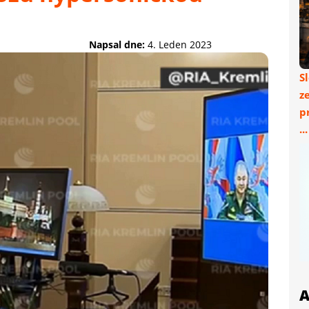
Napsal dne:
4. Leden 2023
S
z
p
..
A