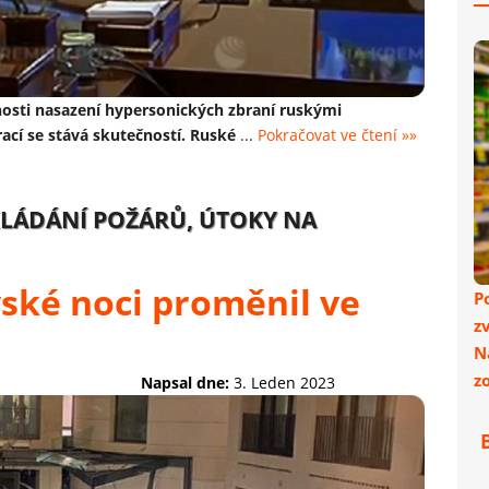
nosti nasazení hypersonických zbraní ruskými
rací se stává skutečností. Ruské
...
Pokračovat ve čtení »»
AKLÁDÁNÍ POŽÁRŮ, ÚTOKY NA
vské noci proměnil ve
P
z
N
z
Napsal dne:
3. Leden 2023