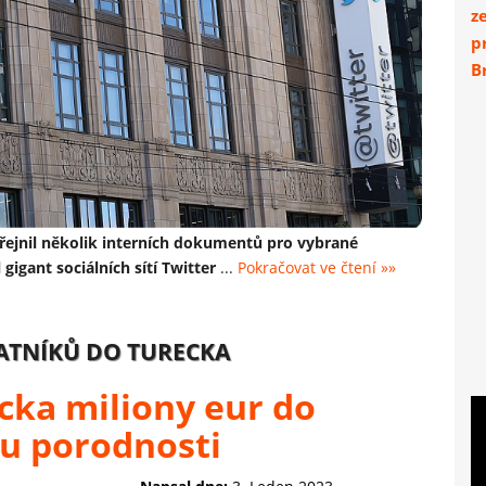
z
p
Br
eřejnil několik interních dokumentů pro vybrané
 gigant sociálních sítí Twitter
...
Pokračovat ve čtení »»
ATNÍKŮ DO TURECKA
cka miliony eur do
u porodnosti