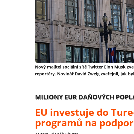
Nový majitel sociální sítě Twitter Elon Musk zv
reportéry. Novinář David Zweig zveřejnil, jak byl
MILIONY EUR DAŇOVÝCH POPL
EU investuje do Ture
programů na podpor