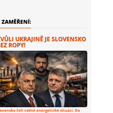
 ZAMĚŘENÍ:
VŮLI UKRAJINĚ JE SLOVENSKO
EZ ROPY!
lovensko čelí vážné energetické situaci. Do