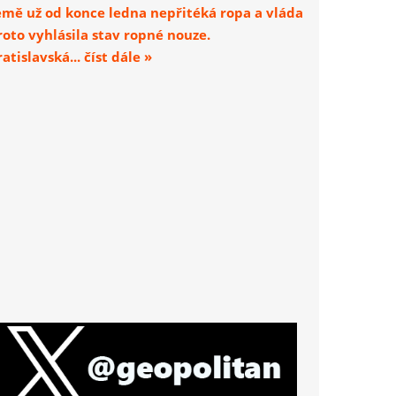
emě už od konce ledna nepřitéká ropa a vláda
roto vyhlásila stav ropné nouze.
atislavská... číst dále »