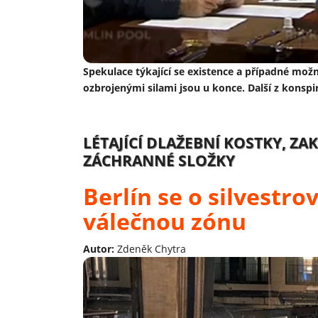
Spekulace týkající se existence a případné mož
ozbrojenými silami jsou u konce. Další z konspi
LÉTAJÍCÍ DLAŽEBNÍ KOSTKY, Z
ZÁCHRANNÉ SLOŽKY
Berlín se o silvestro
válečnou zónu
Autor:
Zdeněk Chytra