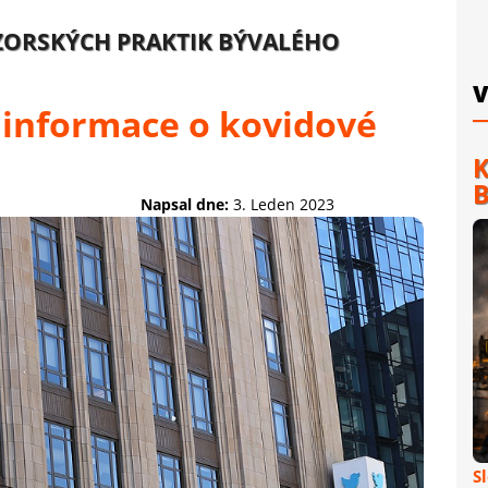
NZORSKÝCH PRAKTIK BÝVALÉHO
V
 informace o kovidové
K
B
Napsal dne:
3. Leden 2023
S