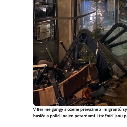
V Berlíně gangy složené převážně z imigrantů sy
hasiče a policii nejen petardami. Útočníci jsou p