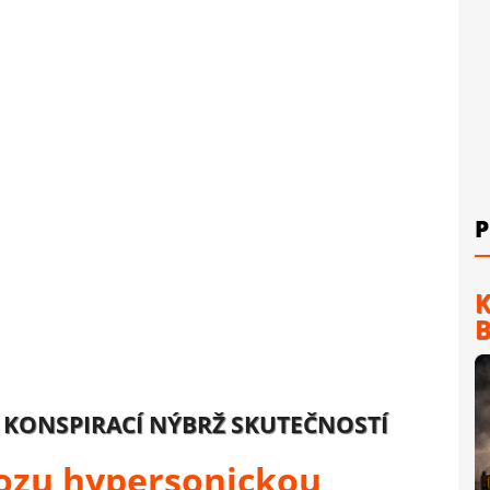
P
K
B
 KONSPIRACÍ NÝBRŽ SKUTEČNOSTÍ
ozu hypersonickou