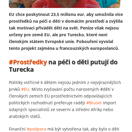
EU chce poskytnout 23,5 milionu eur, aby umožnila více
prostředků na péči o děti v domácím prostředí a zvýšila
tak motivaci přivádět děti na svět. Peníze však nejsou
určeny pro země EU, ale pro Turecko, které není
členským státem Evropské unie. Pobouření vyvolal
tento projekt zejména u francouzských europoslanců.
#Prostředky
na péči o děti putují do
Turecka
Politiky vstřícné k dětem nejsou jedním z nejvýraznějších
prvků
#EU
. Místo zvyšování počtu narozených #dětí v
členských zemích EU prostřednictvím odpovídajících
politických rozhodnutí preferuje raději
#Brusel
import
údajných specialistů ze severní a střední Afriky nebo
arabských států.
Finanční
#podpora
má být vytvořena tak, aby bylo o děti