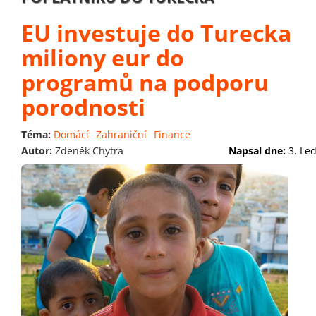
EU investuje do Turecka
miliony eur do
programů na podporu
porodnosti
Téma:
Domácí
Zahraniční
Finance
Autor:
Zdeněk Chytra
Napsal dne:
3. Le