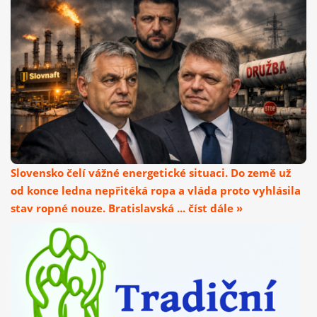
Slovensko čelí vážné energetické situaci. Do země už
od konce ledna nepřitéká ropa a vláda proto vyhlásila
stav ropné nouze. Bratislavská ... číst dále »