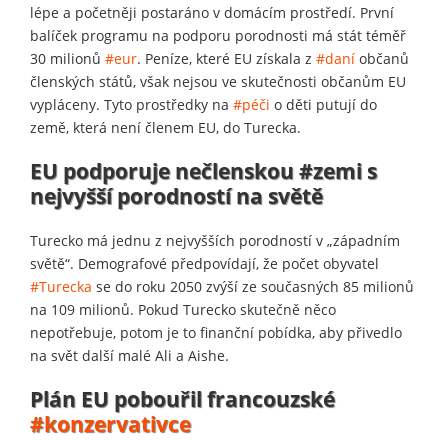
lépe a početněji postaráno v domácím prostředí. První
balíček programu na podporu porodnosti má stát téměř
30 milionů
#eur
. Peníze, které EU získala z
#daní
občanů
členských států, však nejsou ve skutečnosti občanům EU
vypláceny. Tyto prostředky na
#péči
o děti putují do
země, která není členem EU, do Turecka.
EU podporuje nečlenskou #zemi s
nejvyšší porodností na světě
Turecko má jednu z nejvyšších porodností v „západním
světě“. Demografové předpovídají, že počet obyvatel
#Turecka
se do roku 2050 zvýší ze současných 85 milionů
na 109 milionů. Pokud Turecko skutečně něco
nepotřebuje, potom je to finanční pobídka, aby přivedlo
na svět další malé Ali a Aishe.
Plán EU pobouřil francouzské
#konzervativce