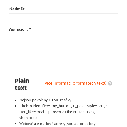
Předmět
Váš názor :
*
Plain
Více informací o formátech textů
text
Nejsou povoleny HTML značky.
[likebtn identifier="my_button_in_post" style="large"
i18n_like="Yeah!"] - Insert a Like Button using
shortcode.
Webové a e-mailové adresy jsou automaticky