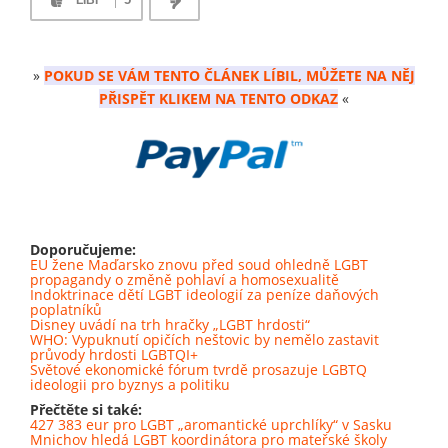
LÍBÍ
»
POKUD SE VÁM TENTO ČLÁNEK LÍBIL, MŮŽETE NA NĚJ
PŘISPĚT KLIKEM NA TENTO ODKAZ
«
Doporučujeme:
EU žene Maďarsko znovu před soud ohledně LGBT
propagandy o změně pohlaví a homosexualitě
Indoktrinace dětí LGBT ideologií za peníze daňových
poplatníků
Disney uvádí na trh hračky „LGBT hrdosti“
WHO: Vypuknutí opičích neštovic by nemělo zastavit
průvody hrdosti LGBTQI+
Světové ekonomické fórum tvrdě prosazuje LGBTQ
ideologii pro byznys a politiku
Přečtěte si také:
427 383 eur pro LGBT „aromantické uprchlíky“ v Sasku
Mnichov hledá LGBT koordinátora pro mateřské školy