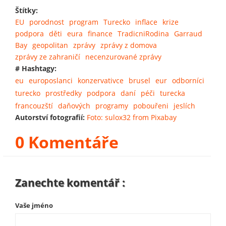
Štítky:
EU
porodnost
program
Turecko
inflace
krize
podpora
děti
eura
finance
TradicniRodina
Garraud
Bay
geopolitan
zprávy
zprávy z domova
zprávy ze zahraničí
necenzurované zprávy
# Hashtagy:
eu
europoslanci
konzervativce
brusel
eur
odborníci
turecko
prostředky
podpora
daní
péči
turecka
francouzští
daňových
programy
pobouřeni
jeslích
Autorství fotografií:
Foto: sulox32 from Pixabay
0 Komentáře
Zanechte komentář :
Vaše jméno