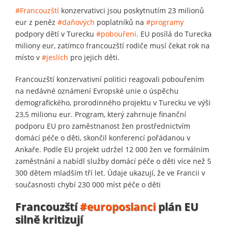
#Francouzští
konzervativci jsou poskytnutím 23 milionů
eur z peněz
#daňových
poplatníků na
#programy
podpory dětí v Turecku
#pobouřeni
. EU posílá do Turecka
miliony eur, zatímco francouzští rodiče musí čekat rok na
místo v
#jeslích
pro jejich děti.
Francouzští konzervativní politici reagovali pobouřením
na nedávné oznámení Evropské unie o úspěchu
demografického, prorodinného projektu v Turecku ve výši
23,5 milionu eur. Program, který zahrnuje finanční
podporu EU pro zaměstnanost žen prostřednictvím
domácí péče o děti, skončil konferencí pořádanou v
Ankaře. Podle EU projekt udržel 12 000 žen ve formálním
zaměstnání a nabídl služby domácí péče o děti více než 5
300 dětem mladším tří let. Údaje ukazují, že ve Francii v
současnosti chybí 230 000 míst péče o děti
Francouzští
#europoslanci
plán EU
silně kritizují