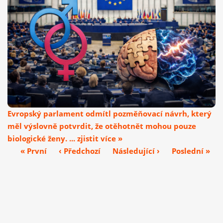
Evropský parlament odmítl pozměňovací návrh, který
měl výslovně potvrdit, že otěhotnět mohou pouze
biologické ženy. ... zjistit více »
« První
‹ Předchozí
Následující ›
Poslední »