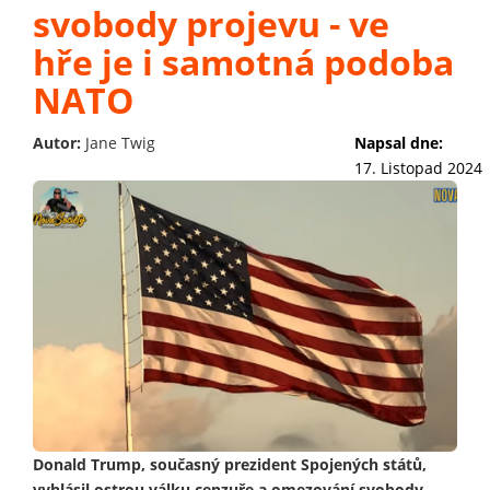
svobody projevu - ve
hře je i samotná podoba
NATO
Autor:
Jane Twig
Napsal dne:
17. Listopad 2024
Donald Trump, současný prezident Spojených států,
vyhlásil ostrou válku cenzuře a omezování svobody