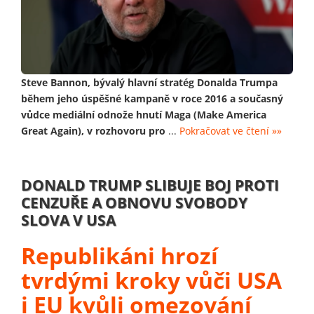
Steve Bannon, bývalý hlavní stratég Donalda Trumpa
během jeho úspěšné kampaně v roce 2016 a současný
vůdce mediální odnože hnutí Maga (Make America
Great Again), v rozhovoru pro
...
Pokračovat ve čtení »»
DONALD TRUMP SLIBUJE BOJ PROTI
CENZUŘE A OBNOVU SVOBODY
SLOVA V USA
Republikáni hrozí
tvrdými kroky vůči USA
i EU kvůli omezování