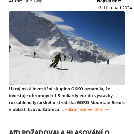
Autor:
Jane Twig
Napsal dne:
16. Listopad 2024
Ukrajinská investiční skupina OKKO oznámila, že
investuje ohromných 1,5 miliardy eur do výstavby
rozsáhlého lyžařského střediska GORO Mountain Resort
v oblasti Lvova. Zatímco
...
Pokračovat ve čtení »»
AfD POŽADOVALA HLASOVÁNÍ O