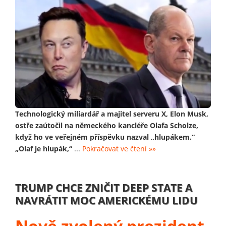
Technologický miliardář a majitel serveru X, Elon Musk,
ostře zaútočil na německého kancléře Olafa Scholze,
když ho ve veřejném příspěvku nazval „hlupákem.“
„Olaf je hlupák,“
...
Pokračovat ve čtení »»
TRUMP CHCE ZNIČIT DEEP STATE A
NAVRÁTIT MOC AMERICKÉMU LIDU
Nově zvolený prezident