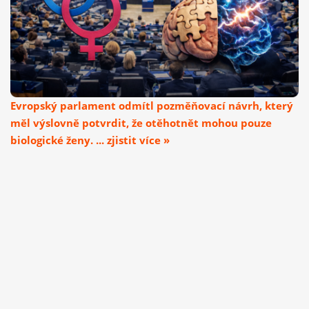
Evropský parlament odmítl pozměňovací návrh, který
měl výslovně potvrdit, že otěhotnět mohou pouze
biologické ženy. ... zjistit více »