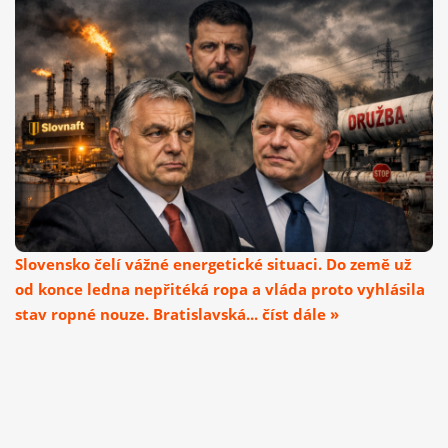
Slovensko čelí vážné energetické situaci. Do země už
od konce ledna nepřitéká ropa a vláda proto vyhlásila
stav ropné nouze. Bratislavská... číst dále »