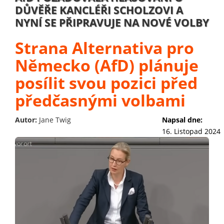
DŮVĚŘE KANCLÉŘI SCHOLZOVI A
NYNÍ SE PŘIPRAVUJE NA NOVÉ VOLBY
Strana Alternativa pro
Německo (AfD) plánuje
posílit svou pozici před
předčasnými volbami
Autor:
Jane Twig
Napsal dne:
16. Listopad 2024