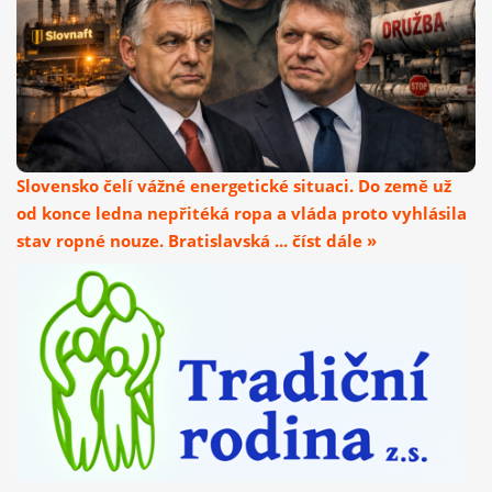
Slovensko čelí vážné energetické situaci. Do země už
od konce ledna nepřitéká ropa a vláda proto vyhlásila
stav ropné nouze. Bratislavská ... číst dále »