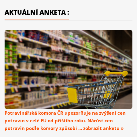
AKTUÁLNÍ ANKETA :
Potravinářská komora ČR upozorňuje na zvýšení cen
potravin v celé EU od příštího roku. Nárůst cen
potravin podle komory způsobí ... zobrazit anketu »