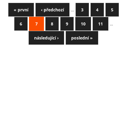
« první
‹ předchozí
…
3
4
5
6
7
8
9
10
11
…
následující ›
poslední »