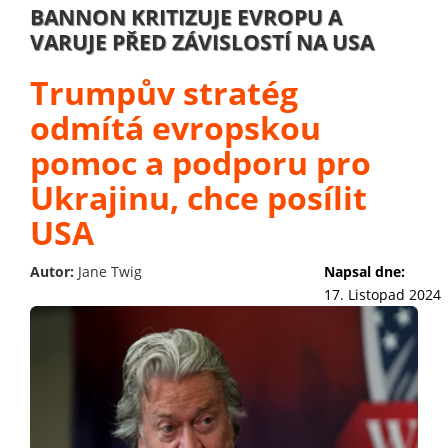
BANNON KRITIZUJE EVROPU A
VARUJE PŘED ZÁVISLOSTÍ NA USA
Trumpův stratég
odmítá evropskou
pomoc a podporu pro
Ukrajinu, chce posílit
USA
Autor:
Jane Twig
Napsal dne:
17. Listopad 2024