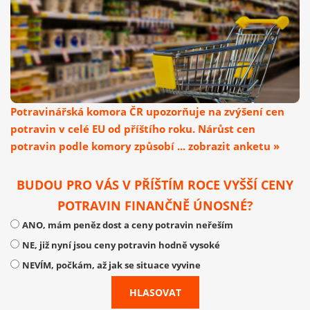
Potravinářská komora ČR upozorňuje na zvýšení cen
potravin v celé EU od příštího roku. Nárůst cen
potravin podle komory způsobí ... zobrazit anketu »
BUDOU PRO VÁS V PŘÍŠTÍM ROCE VYŠŠÍ CENY
POTRAVIN FINANČNĚ ÚNOSNÉ?
ANO, mám peněz dost a ceny potravin neřeším
NE, již nyní jsou ceny potravin hodně vysoké
NEVÍM, počkám, až jak se situace vyvine