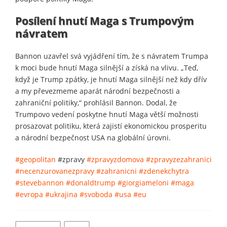
Posílení hnutí Maga s Trumpovým
návratem
Bannon uzavřel svá vyjádření tím, že s návratem Trumpa
k moci bude hnutí Maga silnější a získá na vlivu. „Teď,
když je Trump zpátky, je hnutí Maga silnější než kdy dřív
a my převezmeme aparát národní bezpečnosti a
zahraniční politiky,“ prohlásil Bannon. Dodal, že
Trumpovo vedení poskytne hnutí Maga větší možnosti
prosazovat politiku, která zajistí ekonomickou prosperitu
a národní bezpečnost USA na globální úrovni.
#geopolitan
#zpravy
#zpravyzdomova
#zpravyzezahranici
#necenzurovanezpravy
#zahranicni
#zdenekchytra
#stevebannon
#donaldtrump
#giorgiameloni
#maga
#evropa
#ukrajina
#svoboda
#usa
#eu