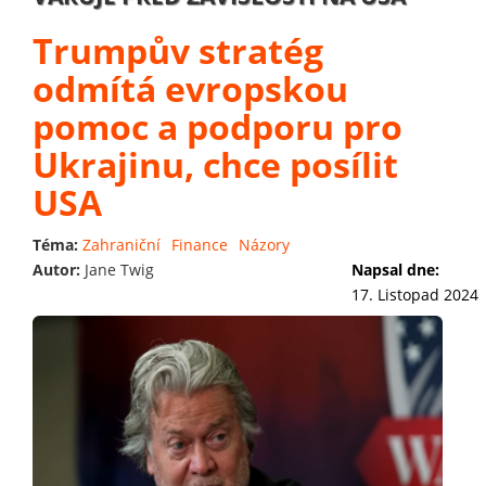
Trumpův stratég
odmítá evropskou
pomoc a podporu pro
Ukrajinu, chce posílit
USA
Téma:
Zahraniční
Finance
Názory
Autor:
Jane Twig
Napsal dne:
17. Listopad 2024