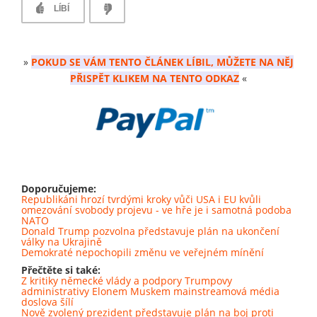
LÍBÍ
»
POKUD SE VÁM TENTO ČLÁNEK LÍBIL, MŮŽETE NA NĚJ
PŘISPĚT KLIKEM NA TENTO ODKAZ
«
Doporučujeme:
Republikáni hrozí tvrdými kroky vůči USA i EU kvůli
omezování svobody projevu - ve hře je i samotná podoba
NATO
Donald Trump pozvolna představuje plán na ukončení
války na Ukrajině
Demokraté nepochopili změnu ve veřejném mínění
Přečtěte si také:
Z kritiky německé vlády a podpory Trumpovy
administrativy Elonem Muskem mainstreamová média
doslova šílí
Nově zvolený prezident představuje plán na boj proti