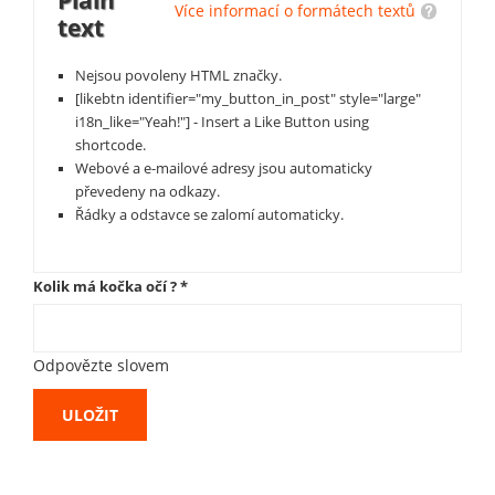
Plain
Více informací o formátech textů
text
Nejsou povoleny HTML značky.
[likebtn identifier="my_button_in_post" style="large"
i18n_like="Yeah!"] - Insert a Like Button using
shortcode.
Webové a e-mailové adresy jsou automaticky
převedeny na odkazy.
Řádky a odstavce se zalomí automaticky.
Kolik má kočka očí ?
*
Odpovězte slovem