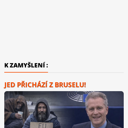
K ZAMYŠLENÍ :
JED PŘICHÁZÍ Z BRUSELU!