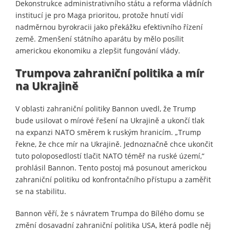
Dekonstrukce administrativního státu a reforma vládních
institucí je pro Maga prioritou, protože hnutí vidí
nadměrnou byrokracii jako překážku efektivního řízení
země. Zmenšení státního aparátu by mělo posílit
americkou ekonomiku a zlepšit fungování vlády.
Trumpova zahraniční politika a mír
na Ukrajině
V oblasti zahraniční politiky Bannon uvedl, že Trump
bude usilovat o mírové řešení na Ukrajině a ukončí tlak
na expanzi NATO směrem k ruským hranicím. „Trump
řekne, že chce mír na Ukrajině. Jednoznačně chce ukončit
tuto poloposedlostí tlačit NATO téměř na ruské území,“
prohlásil Bannon. Tento postoj má posunout americkou
zahraniční politiku od konfrontačního přístupu a zaměřit
se na stabilitu.
Bannon věří, že s návratem Trumpa do Bílého domu se
změní dosavadní zahraniční politika USA, která podle něj