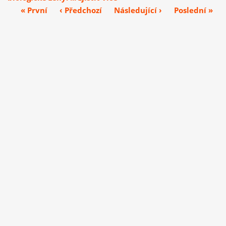
« První
‹ Předchozí
Následující ›
Poslední »