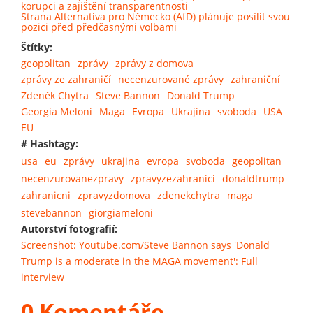
korupci a zajištění transparentnosti
Strana Alternativa pro Německo (AfD) plánuje posílit svou
pozici před předčasnými volbami
Štítky:
geopolitan
zprávy
zprávy z domova
zprávy ze zahraničí
necenzurované zprávy
zahraniční
Zdeněk Chytra
Steve Bannon
Donald Trump
Georgia Meloni
Maga
Evropa
Ukrajina
svoboda
USA
EU
# Hashtagy:
usa
eu
zprávy
ukrajina
evropa
svoboda
geopolitan
necenzurovanezpravy
zpravyzezahranici
donaldtrump
zahranicni
zpravyzdomova
zdenekchytra
maga
stevebannon
giorgiameloni
Autorství fotografií:
Screenshot: Youtube.com/Steve Bannon says 'Donald
Trump is a moderate in the MAGA movement': Full
interview
0 Komentáře