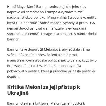
Hnutí Maga, které Bannon vede, stojí dle jeho slov
napravo od samotného Trumpa a vyznává tvrdší
nacionalistickou politiku. Maga vnímá Evropu jako entitu,
která USA nepřináší žádné zásadní výhody, a proto USA
nemají důvod usilovat o silné vztahy s evropskými
spojenci. „Le Penová, Farage a Orbán jsou s námi,“ dodal
Bannon.
Bannon také doporučil Meloniové, aby zůstala věrná
svému původnímu přesvědčení a stála proti
mainstreamové evropské politice, jak to dělala, když bylo
Bratrstvo Itálie na 3 %. Podle Bannona by měla
pokračovat v politice, která jí původně přinesla politický
úspěch.
Kritika Meloni za její přístup k
Ukrajině
Bannon otevřeně kritizoval Meloni za její postoj k