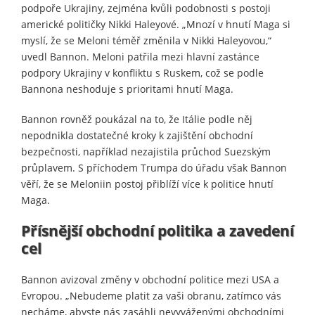
podpoře Ukrajiny, zejména kvůli podobnosti s postoji
americké političky Nikki Haleyové. „Mnozí v hnutí Maga si
myslí, že se Meloni téměř změnila v Nikki Haleyovou,“
uvedl Bannon. Meloni patřila mezi hlavní zastánce
podpory Ukrajiny v konfliktu s Ruskem, což se podle
Bannona neshoduje s prioritami hnutí Maga.
Bannon rovněž poukázal na to, že Itálie podle něj
nepodnikla dostatečné kroky k zajištění obchodní
bezpečnosti, například nezajistila průchod Suezským
průplavem. S příchodem Trumpa do úřadu však Bannon
věří, že se Meloniin postoj přiblíží více k politice hnutí
Maga.
Přísnější obchodní politika a zavedení
cel
Bannon avizoval změny v obchodní politice mezi USA a
Evropou. „Nebudeme platit za vaši obranu, zatímco vás
necháme, abyste nás zasáhli nevyváženými obchodními