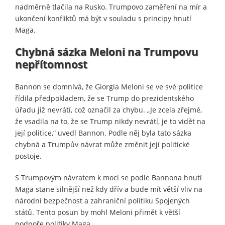
nadměrně tlačila na Rusko. Trumpovo zaměření na mír a
ukončení konfliktů má být v souladu s principy hnutí
Maga.
Chybná sázka Meloni na Trumpovu
nepřítomnost
Bannon se domnívá, že Giorgia Meloni se ve své politice
řídila předpokladem, že se Trump do prezidentského
úřadu již nevrátí, což označil za chybu. „Je zcela zřejmé,
že vsadila na to, že se Trump nikdy nevrátí, je to vidět na
její politice,“ uvedl Bannon. Podle něj byla tato sázka
chybná a Trumpův návrat může změnit její politické
postoje.
S Trumpovým návratem k moci se podle Bannona hnutí
Maga stane silnější než kdy dřív a bude mít větší vliv na
národní bezpečnost a zahraniční politiku Spojených
států. Tento posun by mohl Meloni přimět k větší
podpoře politiky Maga.