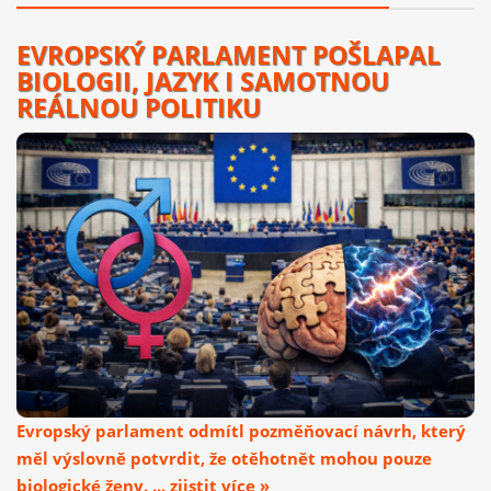
EVROPSKÝ PARLAMENT POŠLAPAL
BIOLOGII, JAZYK I SAMOTNOU
REÁLNOU POLITIKU
Evropský parlament odmítl pozměňovací návrh, který
měl výslovně potvrdit, že otěhotnět mohou pouze
biologické ženy. ... zjistit více »