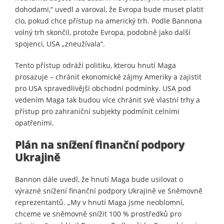
dohodami,“ uvedl a varoval, že Evropa bude muset platit
clo, pokud chce přístup na americký trh. Podle Bannona
volný trh skončil, protože Evropa, podobně jako další
spojenci, USA „zneužívala“.
Tento přístup odráží politiku, kterou hnutí Maga
prosazuje – chránit ekonomické zájmy Ameriky a zajistit
pro USA spravedlivější obchodní podmínky. USA pod
vedením Maga tak budou více chránit své vlastní trhy a
přístup pro zahraniční subjekty podmínit celními
opatřeními.
Plán na snížení finanční podpory
Ukrajině
Bannon dále uvedl, že hnutí Maga bude usilovat o
výrazné snížení finanční podpory Ukrajině ve Sněmovně
reprezentantů. „My v hnutí Maga jsme neoblomní,
chceme ve sněmovně snížit 100 % prostředků pro