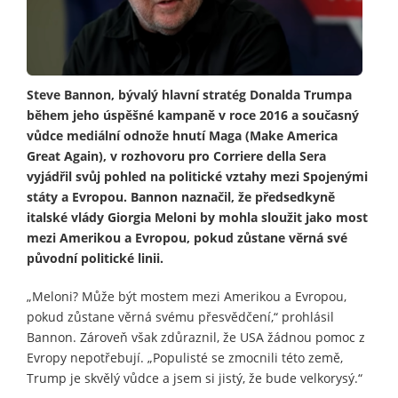
Steve Bannon, bývalý hlavní stratég Donalda Trumpa
během jeho úspěšné kampaně v roce 2016 a současný
vůdce mediální odnože hnutí Maga (Make America
Great Again), v rozhovoru pro Corriere della Sera
vyjádřil svůj pohled na politické vztahy mezi Spojenými
státy a Evropou. Bannon naznačil, že předsedkyně
italské vlády Giorgia Meloni by mohla sloužit jako most
mezi Amerikou a Evropou, pokud zůstane věrná své
původní politické linii.
„Meloni? Může být mostem mezi Amerikou a Evropou,
pokud zůstane věrná svému přesvědčení,“ prohlásil
Bannon. Zároveň však zdůraznil, že USA žádnou pomoc z
Evropy nepotřebují. „Populisté se zmocnili této země,
Trump je skvělý vůdce a jsem si jistý, že bude velkorysý.“