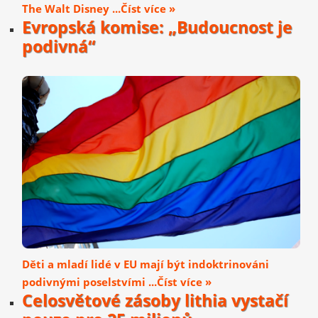
The Walt Disney ...Číst více »
Evropská komise: „Budoucnost je
podivná“
Děti a mladí lidé v EU mají být indoktrinováni
podivnými poselstvími ...Číst více »
Celosvětové zásoby lithia vystačí