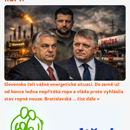
Slovensko čelí vážné energetické situaci. Do země už
od konce ledna nepřitéká ropa a vláda proto vyhlásila
stav ropné nouze. Bratislavská ... číst dále »