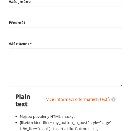
Vaše jméno
Předmět
Váš názor :
*
Plain
Více informací o formátech textů
text
Nejsou povoleny HTML značky.
[likebtn identifier="my_button_in_post" style="large"
i18n_like="Yeah!"] - Insert a Like Button using