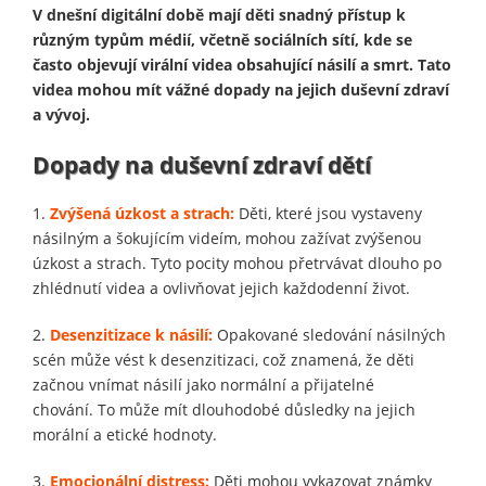
V dnešní digitální době mají děti snadný přístup k
různým typům médií, včetně sociálních sítí, kde se
často objevují virální videa obsahující násilí a smrt. Tato
videa mohou mít vážné dopady na jejich duševní zdraví
a vývoj.
Dopady na duševní zdraví dětí
1.
Zvýšená úzkost a strach:
Děti, které jsou vystaveny
násilným a šokujícím videím, mohou zažívat zvýšenou
úzkost a strach. Tyto pocity mohou přetrvávat dlouho po
zhlédnutí videa a ovlivňovat jejich každodenní život.
2.
Desenzitizace k násilí:
Opakované sledování násilných
scén může vést k desenzitizaci, což znamená, že děti
začnou vnímat násilí jako normální a přijatelné
chování. To může mít dlouhodobé důsledky na jejich
morální a etické hodnoty.
3.
Emocionální distress:
Děti mohou vykazovat známky