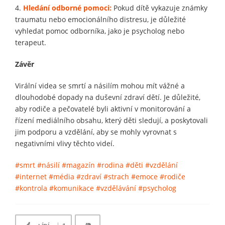
4.
Hledání odborné pomoci:
Pokud dítě vykazuje známky
traumatu nebo emocionálního distresu, je důležité
vyhledat pomoc odborníka, jako je psycholog nebo
terapeut.
Závěr
Virální videa se smrtí a násilím mohou mít vážné a
dlouhodobé dopady na duševní zdraví dětí. Je důležité,
aby rodiče a pečovatelé byli aktivní v monitorování a
řízení mediálního obsahu, který děti sledují, a poskytovali
jim podporu a vzdělání, aby se mohly vyrovnat s
negativními vlivy těchto videí.
#smrt
#násilí
#magazín
#rodina
#děti
#vzdělání
#internet
#média
#zdraví
#strach
#emoce
#rodiče
#kontrola
#komunikace
#vzdělávání
#psycholog