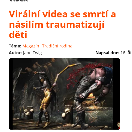
Virální videa se smrtí a
násilím traumatizují
děti
Téma:
Magazín
Tradiční rodina
Autor:
Jane Twig
Napsal dne:
16. Ř