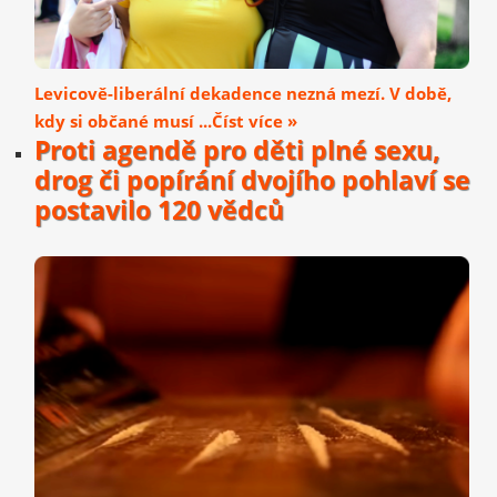
Levicově-liberální dekadence nezná mezí. V době,
kdy si občané musí ...Číst více »
Proti agendě pro děti plné sexu,
drog či popírání dvojího pohlaví se
postavilo 120 vědců