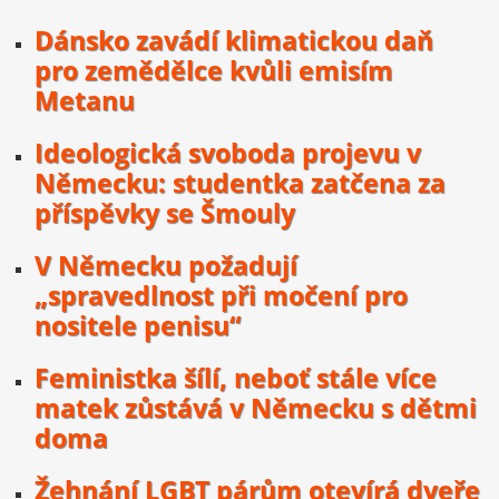
Dánsko zavádí klimatickou daň
pro zemědělce kvůli emisím
Metanu
Ideologická svoboda projevu v
Německu: studentka zatčena za
příspěvky se Šmouly
V Německu požadují
„spravedlnost při močení pro
nositele penisu“
Feministka šílí, neboť stále více
matek zůstává v Německu s dětmi
doma
Žehnání LGBT párům otevírá dveře