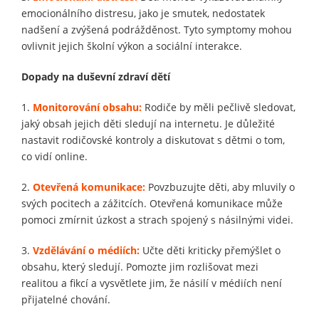
emocionálního distresu, jako je smutek, nedostatek
nadšení a zvýšená podrážděnost. Tyto symptomy mohou
ovlivnit jejich školní výkon a sociální interakce.
Dopady na duševní zdraví dětí
1.
Monitorování obsahu:
Rodiče by měli pečlivě sledovat,
jaký obsah jejich děti sledují na internetu. Je důležité
nastavit rodičovské kontroly a diskutovat s dětmi o tom,
co vidí online.
2.
Otevřená komunikace:
Povzbuzujte děti, aby mluvily o
svých pocitech a zážitcích. Otevřená komunikace může
pomoci zmírnit úzkost a strach spojený s násilnými videi.
3.
Vzdělávání o médiích:
Učte děti kriticky přemýšlet o
obsahu, který sledují. Pomozte jim rozlišovat mezi
realitou a fikcí a vysvětlete jim, že násilí v médiích není
přijatelné chování.