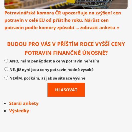
Potravinářská komora ČR upozorňuje na zvýšení cen
potravin v celé EU od příštího roku. Nárůst cen
potravin podle komory způsobí ... zobrazit anketu »
BUDOU PRO VÁS V PŘÍŠTÍM ROCE VYŠŠÍ CENY
POTRAVIN FINANČNĚ ÚNOSNÉ?
ANO, mám peněz dost a ceny potravin neřeším
NE, již nyní jsou ceny potravin hodně vysoké
NEVÍM, počkám, až jak se situace vyvine
Starší ankety
Výsledky