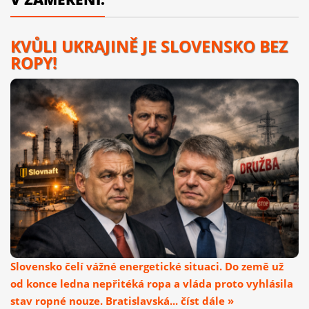
KVŮLI UKRAJINĚ JE SLOVENSKO BEZ
ROPY!
Slovensko čelí vážné energetické situaci. Do země už
od konce ledna nepřitéká ropa a vláda proto vyhlásila
stav ropné nouze. Bratislavská... číst dále »