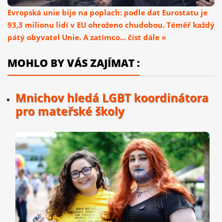
Evropská unie bije na poplach: podle dat Eurostatu je
93,3 milionu lidí v EU ohroženo chudobou. Téměř každý
pátý obyvatel Unie. A zatímco... číst dále »
MOHLO BY VÁS ZAJÍMAT :
Mnichov hledá LGBT koordinátora
pro mateřské školy