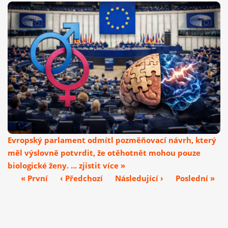
Evropský parlament odmítl pozměňovací návrh, který
měl výslovně potvrdit, že otěhotnět mohou pouze
biologické ženy. ... zjistit více »
« První
‹ Předchozí
Následující ›
Poslední »