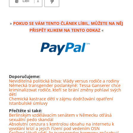
1
LÍBÍ
»
POKUD SE VÁM TENTO ČLÁNEK LÍBIL, MŮŽETE NA NĚJ
PŘISPĚT KLIKEM NA TENTO ODKAZ
«
Doporučujeme:
Neviditelná politická bitva: Vlády versus rodiče a rodiny
Německá transgender poslankyně: Tessa Ganserer chce
kriminalizovat rodiče, kteří se brání změny pohlaví svých
dětí
Chemická kastrace dětí v zájmu dodržování opatření
Istanbulské úmluvy
Přečtěte si také:
Berlínským vzdělávacím senátem v Německu otřásá
sexuální pedo skandál
Absolutní cenzura s kontrolou obsahu na internetu k
vyvolání krizí a jejich řízení pod vedením OSN
Špičkoví lékaři vědí, že transgender hormony způsobují