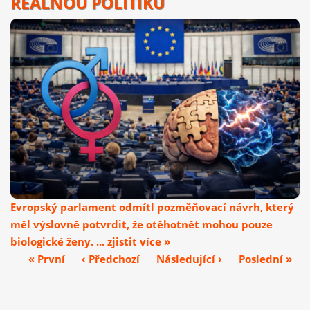
REÁLNOU POLITIKU
Evropský parlament odmítl pozměňovací návrh, který
měl výslovně potvrdit, že otěhotnět mohou pouze
biologické ženy. ... zjistit více »
« První
‹ Předchozí
Následující ›
Poslední »