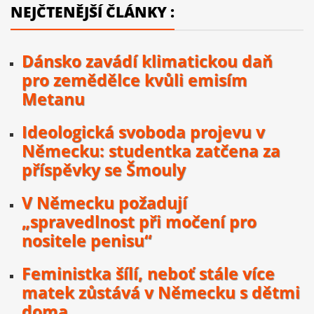
NEJČTENĚJŠÍ ČLÁNKY :
Dánsko zavádí klimatickou daň
pro zemědělce kvůli emisím
Metanu
Ideologická svoboda projevu v
Německu: studentka zatčena za
příspěvky se Šmouly
V Německu požadují
„spravedlnost při močení pro
nositele penisu“
Feministka šílí, neboť stále více
matek zůstává v Německu s dětmi
doma