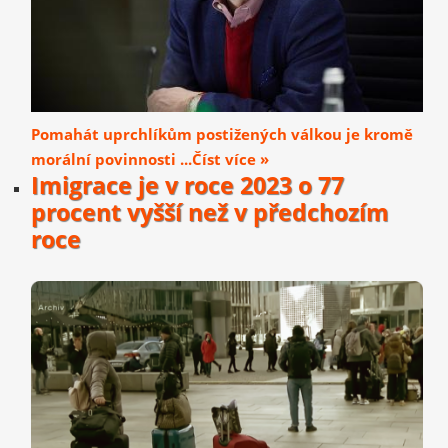
Pomahát uprchlíkům postižených válkou je kromě
morální povinnosti ...Číst více »
Imigrace je v roce 2023 o 77
procent vyšší než v předchozím
roce