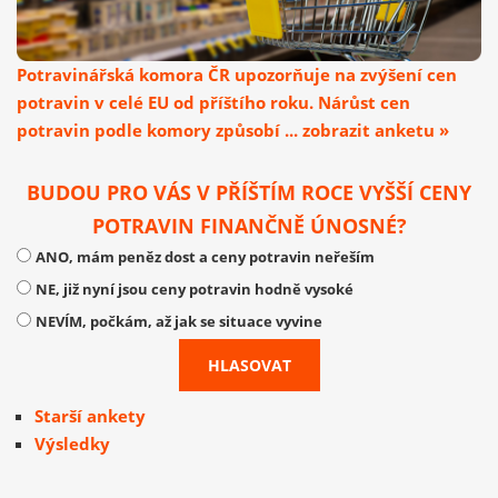
Potravinářská komora ČR upozorňuje na zvýšení cen
potravin v celé EU od příštího roku. Nárůst cen
potravin podle komory způsobí ... zobrazit anketu »
BUDOU PRO VÁS V PŘÍŠTÍM ROCE VYŠŠÍ CENY
POTRAVIN FINANČNĚ ÚNOSNÉ?
ANO, mám peněz dost a ceny potravin neřeším
NE, již nyní jsou ceny potravin hodně vysoké
NEVÍM, počkám, až jak se situace vyvine
Starší ankety
Výsledky