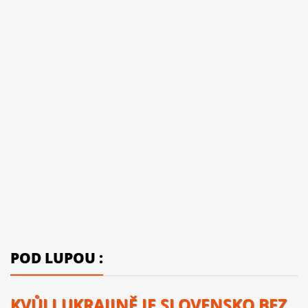
POD LUPOU :
KVŮLI UKRAJINĚ JE SLOVENSKO BEZ