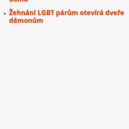
Žehnání LGBT párům otevírá dveře
démonům