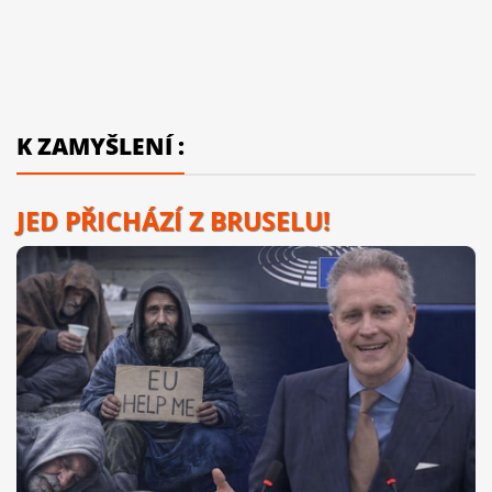
K ZAMYŠLENÍ :
JED PŘICHÁZÍ Z BRUSELU!