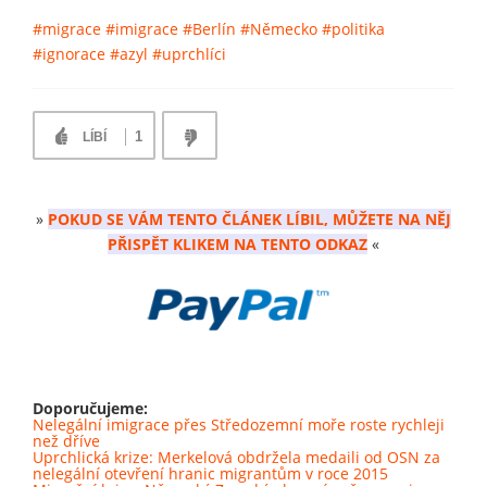
#migrace
#imigrace
#Berlín
#Německo
#politika
#ignorace
#azyl
#uprchlíci
1
LÍBÍ
»
POKUD SE VÁM TENTO ČLÁNEK LÍBIL, MŮŽETE NA NĚJ
PŘISPĚT KLIKEM NA TENTO ODKAZ
«
Doporučujeme:
Nelegální imigrace přes Středozemní moře roste rychleji
než dříve
Uprchlická krize: Merkelová obdržela medaili od OSN za
nelegální otevření hranic migrantům v roce 2015