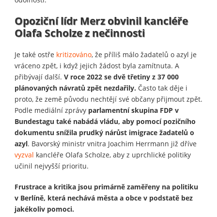
Opoziční lídr Merz obvinil kancléře
Olafa Scholze z nečinnosti
Je také ostře
kritizováno
, že příliš málo žadatelů o azyl je
vráceno zpět, i když jejich žádost byla zamítnuta. A
přibývají další.
V roce 2022 se dvě třetiny z 37 000
plánovaných návratů zpět nezdařily.
Často tak děje i
proto, že země původu nechtějí své občany přijmout zpět.
Podle mediální zprávy
parlamentní skupina FDP v
Bundestagu také nabádá vládu, aby pomocí pozičního
dokumentu snížila prudký nárůst imigrace žadatelů o
azyl
. Bavorský ministr vnitra Joachim Herrmann již dříve
vyzval
kancléře Olafa Scholze, aby z uprchlické politiky
učinil nejvyšší prioritu.
Frustrace a kritika jsou primárně zaměřeny na politiku
v Berlíně, která nechává města a obce v podstatě bez
jakékoliv pomoci.