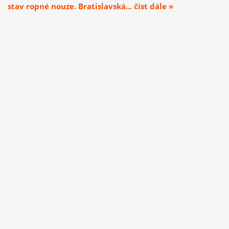
stav ropné nouze. Bratislavská... číst dále »