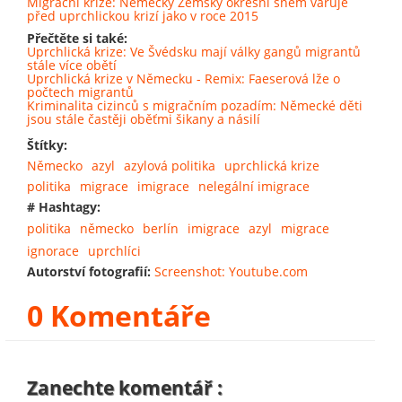
Migrační krize: Německý Zemský okresní sněm varuje
před uprchlickou krizí jako v roce 2015
Přečtěte si také:
Uprchlická krize: Ve Švédsku mají války gangů migrantů
stále více obětí
Uprchlická krize v Německu - Remix: Faeserová lže o
počtech migrantů
Kriminalita cizinců s migračním pozadím: Německé děti
jsou stále častěji oběťmi šikany a násilí
Štítky:
Německo
azyl
azylová politika
uprchlická krize
politika
migrace
imigrace
nelegální imigrace
# Hashtagy:
politika
německo
berlín
imigrace
azyl
migrace
ignorace
uprchlíci
Autorství fotografií:
Screenshot: Youtube.com
0 Komentáře
Zanechte komentář :