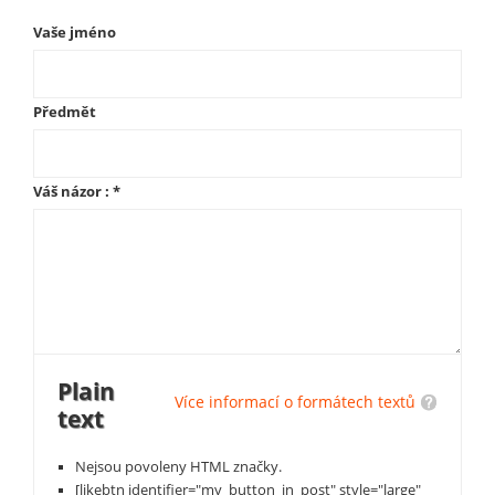
Vaše jméno
Předmět
Váš názor :
*
Plain
Více informací o formátech textů
text
Nejsou povoleny HTML značky.
[likebtn identifier="my_button_in_post" style="large"