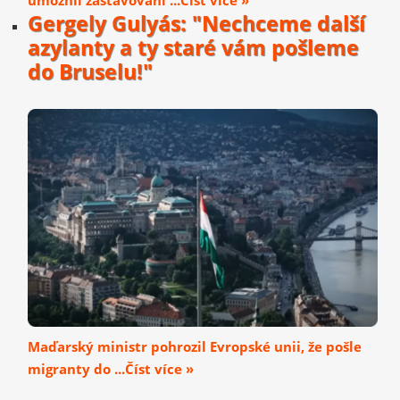
umožnil zastavování ...Číst více »
Gergely Gulyás: "Nechceme další
azylanty a ty staré vám pošleme
do Bruselu!"
Maďarský ministr pohrozil Evropské unii, že pošle
migranty do ...Číst více »