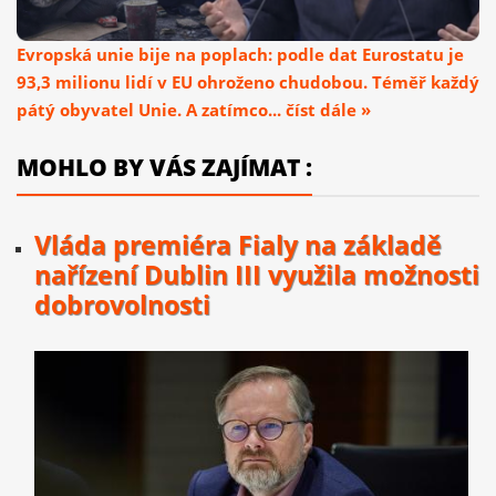
Evropská unie bije na poplach: podle dat Eurostatu je
93,3 milionu lidí v EU ohroženo chudobou. Téměř každý
pátý obyvatel Unie. A zatímco... číst dále »
MOHLO BY VÁS ZAJÍMAT :
Vláda premiéra Fialy na základě
nařízení Dublin III využila možnosti
dobrovolnosti