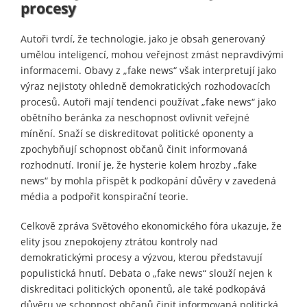
procesy
Autoři tvrdí, že technologie, jako je obsah generovaný
umělou inteligencí, mohou veřejnost zmást nepravdivými
informacemi. Obavy z „fake news“ však interpretují jako
výraz nejistoty ohledně demokratických rozhodovacích
procesů. Autoři mají tendenci používat „fake news“ jako
obětního beránka za neschopnost ovlivnit veřejné
mínění. Snaží se diskreditovat politické oponenty a
zpochybňují schopnost občanů činit informovaná
rozhodnutí. Ironií je, že hysterie kolem hrozby „fake
news“ by mohla přispět k podkopání důvěry v zavedená
média a podpořit konspirační teorie.
Celkově zpráva Světového ekonomického fóra ukazuje, že
elity jsou znepokojeny ztrátou kontroly nad
demokratickými procesy a výzvou, kterou představují
populistická hnutí. Debata o „fake news“ slouží nejen k
diskreditaci politických oponentů, ale také podkopává
důvěru ve schopnost občanů činit informovaná politická