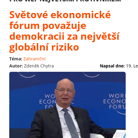
Světové ekonomické
fórum považuje
demokracii za největší
globální riziko
Téma:
Zahraniční
Autor:
Zdeněk Chytra
Napsal dne:
19. L