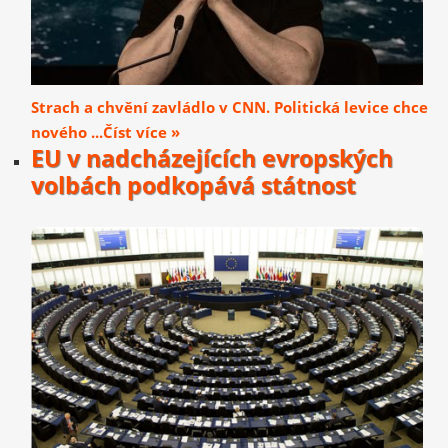
Strach a chvění zavládlo v CNN. Politická levice chce
nového ...Číst více »
EU v nadcházejících evropských
volbách podkopává státnost