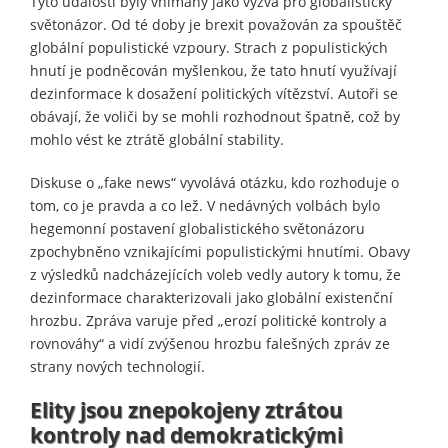
Tyto události byly vnímány jako výzva pro globalistický
světonázor. Od té doby je brexit považován za spouštěč
globální populistické vzpoury. Strach z populistických
hnutí je podněcován myšlenkou, že tato hnutí využívají
dezinformace k dosažení politických vítězství. Autoři se
obávají, že voliči by se mohli rozhodnout špatně, což by
mohlo vést ke ztrátě globální stability.
Diskuse o „fake news“ vyvolává otázku, kdo rozhoduje o
tom, co je pravda a co lež. V nedávných volbách bylo
hegemonní postavení globalistického světonázoru
zpochybněno vznikajícími populistickými hnutími. Obavy
z výsledků nadcházejících voleb vedly autory k tomu, že
dezinformace charakterizovali jako globální existenční
hrozbu. Zpráva varuje před „erozí politické kontroly a
rovnováhy“ a vidí zvýšenou hrozbu falešných zpráv ze
strany nových technologií.
Elity jsou znepokojeny ztrátou
kontroly nad demokratickými