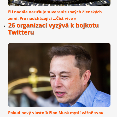
EU nadále narušuje suverenitu svých členských
zemí. Pro nadcházející ...Číst více »
26 organizací vyzývá k bojkotu
Twitteru
Pokud nový vlastník Elon Musk myslí vážně svou