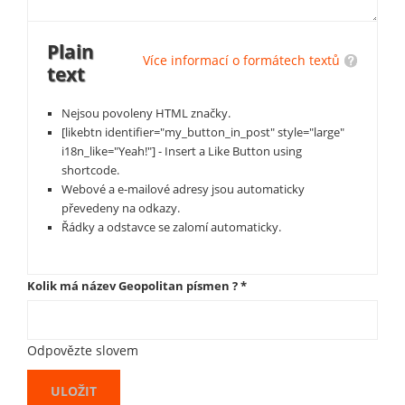
Plain
Více informací o formátech textů
text
Nejsou povoleny HTML značky.
[likebtn identifier="my_button_in_post" style="large"
i18n_like="Yeah!"] - Insert a Like Button using
shortcode.
Webové a e-mailové adresy jsou automaticky
převedeny na odkazy.
Řádky a odstavce se zalomí automaticky.
Kolik má název Geopolitan písmen ?
*
Odpovězte slovem