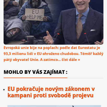
Evropská unie bije na poplach: podle dat Eurostatu je
93,3 milionu lidí v EU ohroženo chudobou. Téměř každý
pátý obyvatel Unie. A zatímco... číst dále »
MOHLO BY VÁS ZAJÍMAT :
EU pokračuje novým zákonem v
kampani proti svobodě projevu