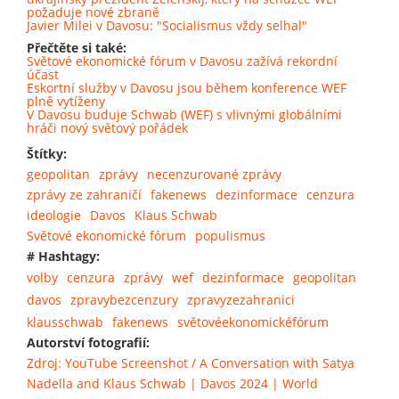
požaduje nové zbraně
Javier Milei v Davosu: "Socialismus vždy selhal"
Přečtěte si také:
Světové ekonomické fórum v Davosu zažívá rekordní
účast
Eskortní služby v Davosu jsou během konference WEF
plně vytíženy
V Davosu buduje Schwab (WEF) s vlivnými globálními
hráči nový světový pořádek
Štítky:
geopolitan
zprávy
necenzurované zprávy
zprávy ze zahraničí
fakenews
dezinformace
cenzura
ideologie
Davos
Klaus Schwab
Světové ekonomické fórum
populismus
# Hashtagy:
volby
cenzura
zprávy
wef
dezinformace
geopolitan
davos
zpravybezcenzury
zpravyzezahranici
klausschwab
fakenews
světovéekonomickéfórum
Autorství fotografií:
Zdroj: YouTube Screenshot / A Conversation with Satya
Nadella and Klaus Schwab | Davos 2024 | World