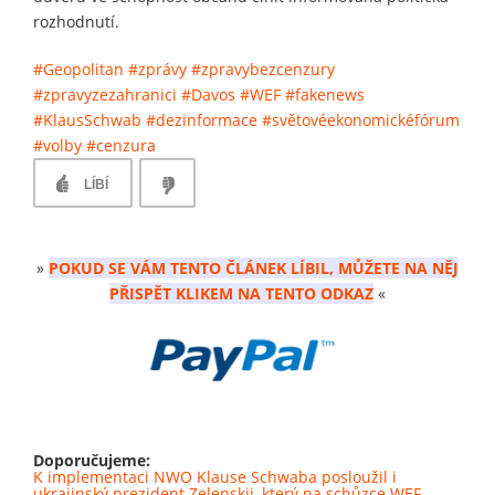
rozhodnutí.
#Geopolitan
#zprávy
#zpravybezcenzury
#zpravyzezahranici
#Davos
#WEF
#fakenews
#KlausSchwab
#dezinformace
#světovéekonomickéfórum
#volby
#cenzura
LÍBÍ
»
POKUD SE VÁM TENTO ČLÁNEK LÍBIL, MŮŽETE NA NĚJ
PŘISPĚT KLIKEM NA TENTO ODKAZ
«
Doporučujeme:
K implementaci NWO Klause Schwaba posloužil i
ukrajinský prezident Zelenskij, který na schůzce WEF