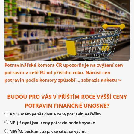
Potravinářská komora ČR upozorňuje na zvýšení cen
potravin v celé EU od příštího roku. Nárůst cen
potravin podle komory způsobí ... zobrazit anketu »
BUDOU PRO VÁS V PŘÍŠTÍM ROCE VYŠŠÍ CENY
POTRAVIN FINANČNĚ ÚNOSNÉ?
ANO, mám peněz dost a ceny potravin neřeším
NE, již nyní jsou ceny potravin hodně vysoké
NEVÍM, počkám, až jak se situace vyvine