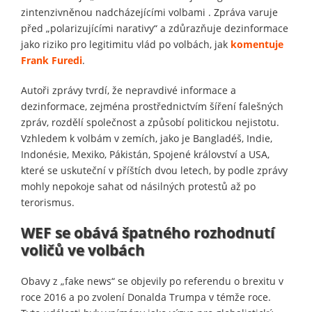
zintenzivněnou nadcházejícími volbami . Zpráva varuje
před „polarizujícími narativy“ a zdůrazňuje dezinformace
jako riziko pro legitimitu vlád po volbách, jak
komentuje
Frank Furedi
.
Autoři zprávy tvrdí, že nepravdivé informace a
dezinformace, zejména prostřednictvím šíření falešných
zpráv, rozdělí společnost a způsobí politickou nejistotu.
Vzhledem k volbám v zemích, jako je Bangladéš, Indie,
Indonésie, Mexiko, Pákistán, Spojené království a USA,
které se uskuteční v příštích dvou letech, by podle zprávy
mohly nepokoje sahat od násilných protestů až po
terorismus.
WEF se obává špatného rozhodnutí
voličů ve volbách
Obavy z „fake news“ se objevily po referendu o brexitu v
roce 2016 a po zvolení Donalda Trumpa v témže roce.