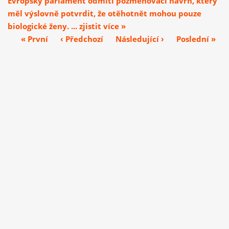
Evropský parlament odmítl pozměňovací návrh, který
měl výslovně potvrdit, že otěhotnět mohou pouze
biologické ženy. ... zjistit více »
« První
‹ Předchozí
Následující ›
Poslední »