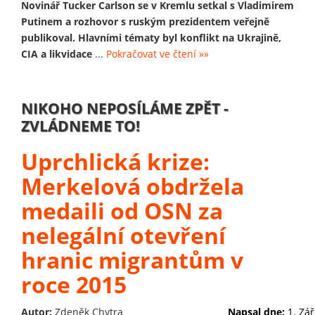
Novinář Tucker Carlson se v Kremlu setkal s Vladimirem
Putinem a rozhovor s ruským prezidentem veřejně
publikoval. Hlavními tématy byl konflikt na Ukrajině,
CIA a likvidace
...
Pokračovat ve čtení »»
NIKOHO NEPOSÍLÁME ZPĚT -
ZVLÁDNEME TO!
Uprchlická krize:
Merkelová obdržela
medaili od OSN za
nelegální otevření
hranic migrantům v
roce 2015
Autor:
Zdeněk Chytra
Napsal dne:
1. Zář