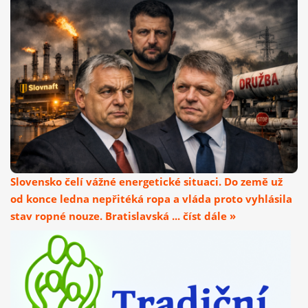
Slovensko čelí vážné energetické situaci. Do země už
od konce ledna nepřitéká ropa a vláda proto vyhlásila
stav ropné nouze. Bratislavská ... číst dále »