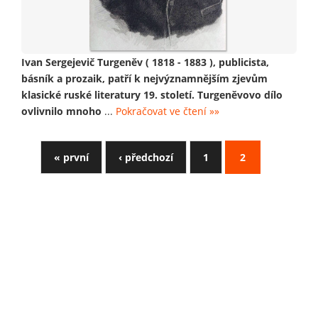
Ivan Sergejevič Turgeněv ( 1818 - 1883 ), publicista,
básník a prozaik, patří k nejvýznamnějším zjevům
klasické ruské literatury 19. století. Turgeněvovo dílo
ovlivnilo mnoho
...
Pokračovat ve čtení »»
« první
‹ předchozí
1
2