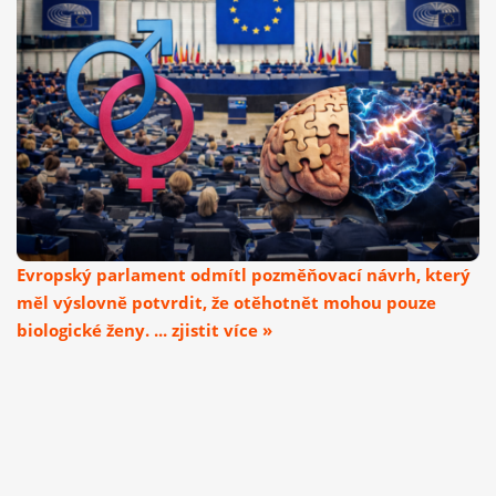
Evropský parlament odmítl pozměňovací návrh, který
měl výslovně potvrdit, že otěhotnět mohou pouze
biologické ženy. ... zjistit více »