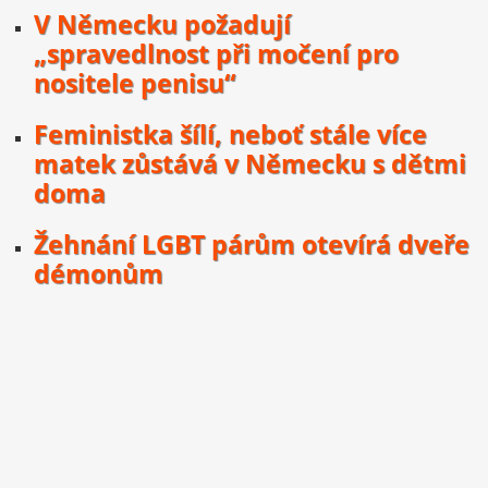
V Německu požadují
„spravedlnost při močení pro
nositele penisu“
Feministka šílí, neboť stále více
matek zůstává v Německu s dětmi
doma
Žehnání LGBT párům otevírá dveře
démonům