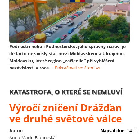
Podněstří neboli Podněstersko, jeho správný název, je
de facto nezávislý stát mezi Moldavskem a Ukrajinou.
Moldavsku, které region „začlenilo“ při vyhlášení
nezávislosti v roce
...
Pokračovat ve čtení »»
KATASTROFA, O KTERÉ SE NEMLUVÍ
Výročí zničení Drážďan
ve druhé světové válce
Autor:
Napsal dne:
14. Ú
Anna Marie Blahovská