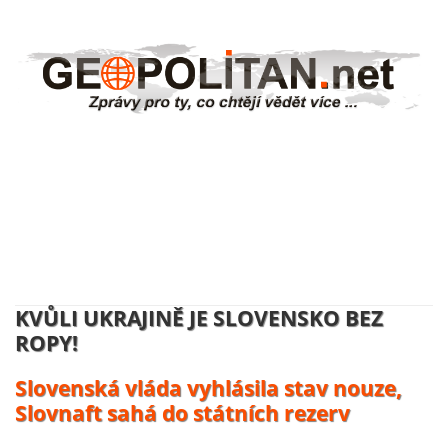
NĚMECKO ZAHAJUJE VÝROBU
UKRAJINSKÝCH DRONŮ:
Volodymyr Zelenskyj se usmívá, účty
platí daňový poplatníci