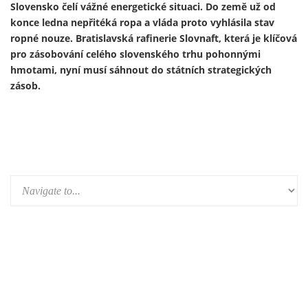
Ukrajinský prezident Volodymyr Zelenskyj 13. února
představil první útočný dron vyrobený v Německu v rámci
nově založeného německo-ukrajinského společného
podniku. Výroba je součástí širší expanze ukrajinského
zbrojního průmyslu do Evropy a je financována především z
prostředků německého obranného rozpočtu a evropských
fondů – tedy především z daní občanů Německa a Evropské
unie.