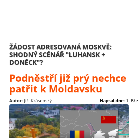
ŽÁDOST ADRESOVANÁ MOSKVĚ:
SHODNÝ SCÉNÁŘ "LUHANSK +
DONĚCK"?
Podněstří již prý nechce
patřit k Moldavsku
Autor:
Jiří Krásenský
Napsal dne:
1. Bř