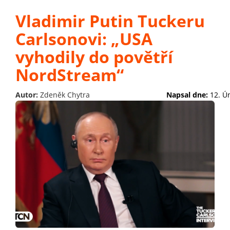
Vladimir Putin Tuckeru
Carlsonovi: „USA
vyhodily do povětří
NordStream“
Autor:
Zdeněk Chytra
Napsal dne:
12. Ú