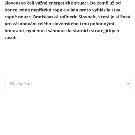
Ukrajinský prezident Volodymyr Zelenskyj 13. února
představil první útočný dron vyrobený v Německu v rámci
nově založeného německo-ukrajinského společného
podniku. Výroba je součástí širší expanze ukrajinského
zbrojního průmyslu do Evropy a je financována především z
prostředků německého obranného rozpočtu a evropských
fondů – tedy především z daní občanů Německa a Evropské
unie.