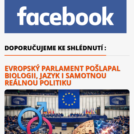
DOPORUČUJEME KE SHLÉDNUTÍ :
EVROPSKÝ PARLAMENT POŠLAPAL
BIOLOGII, JAZYK I SAMOTNOU
REÁLNOU POLITIKU