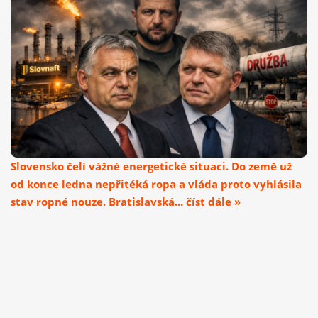
Slovensko čelí vážné energetické situaci. Do země už
od konce ledna nepřitéká ropa a vláda proto vyhlásila
stav ropné nouze. Bratislavská... číst dále »