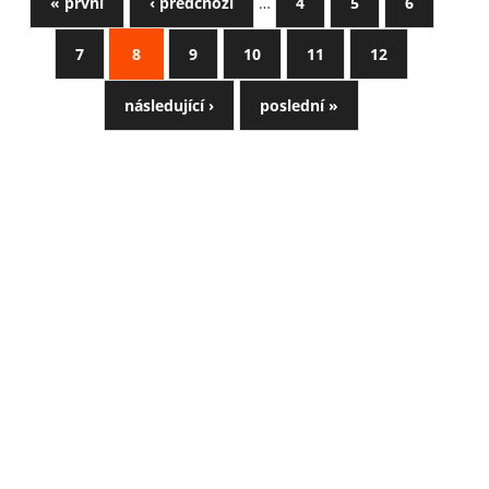
« první
‹ předchozí
…
4
5
6
7
8
9
10
11
12
následující ›
poslední »