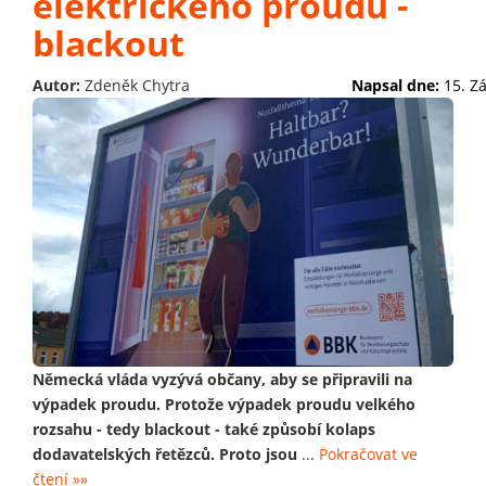
elektrického proudu -
blackout
Autor:
Zdeněk Chytra
Napsal dne:
15. Z
Německá vláda vyzývá občany, aby se připravili na
výpadek proudu. Protože výpadek proudu velkého
rozsahu - tedy blackout - také způsobí kolaps
dodavatelských řetězců. Proto jsou
...
Pokračovat ve
čtení »»