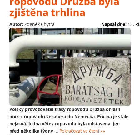
ropovodu Družba byla
zjištěna trhlina
Autor:
Zdeněk Chytra
Napsal dne:
13. Ř
Polský provozovatel trasy ropovodu Družba ohlásil
únik z ropovodu ve směru do Německa. Příčina je stále
nejasná. Jedna větev ropovodu byla odstavena. Jen
před několika týdny
...
Pokračovat ve čtení »»