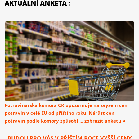
AKTUÁLNÍ ANKETA :
Potravinářská komora ČR upozorňuje na zvýšení cen
potravin v celé EU od příštího roku. Nárůst cen
potravin podle komory způsobí ... zobrazit anketu »
BUDOU PRO VÁS V PŘÍŠTÍM ROCE VYŠŠÍ CENY