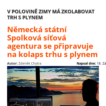
V POLOVINĚ ZIMY MÁ ZKOLABOVAT
TRH S PLYNEM
Německá státní
Spolková síťová
agentura se připravuje
na kolaps trhu s plynem
Autor:
Zdeněk Chytra
Napsal dne:
18. Z