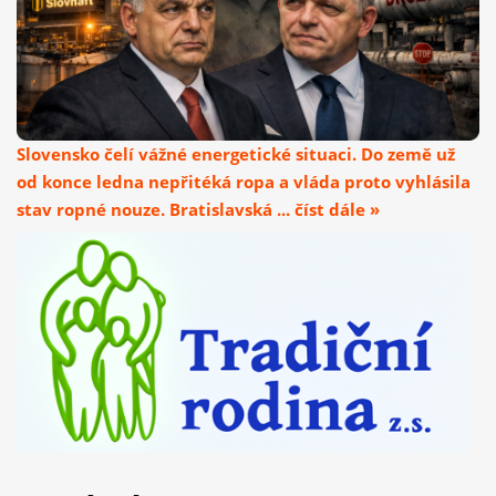
Slovensko čelí vážné energetické situaci. Do země už
od konce ledna nepřitéká ropa a vláda proto vyhlásila
stav ropné nouze. Bratislavská ... číst dále »