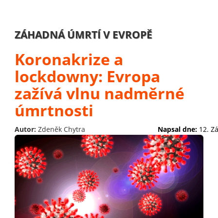
ZÁHADNÁ ÚMRTÍ V EVROPĚ
Koronakrize a
lockdowny: Evropa
zažívá vlnu nadměrné
úmrtnosti
Autor:
Zdeněk Chytra
Napsal dne:
12. Z