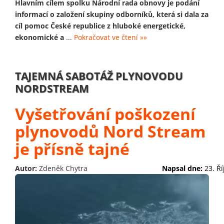
Hlavním cílem spolku Národní rada obnovy je podání
informací o založení skupiny odborníků, která si dala za
cíl pomoc České republice z hluboké energetické,
ekonomické a
...
Pokračovat ve čtení »»
TAJEMNÁ SABOTÁŽ PLYNOVODU
NORDSTREAM
Vyšetřování poškození
plynovodů Nord Stream
je přísně tajné
Autor:
Zdeněk Chytra
Napsal dne:
23. Ř