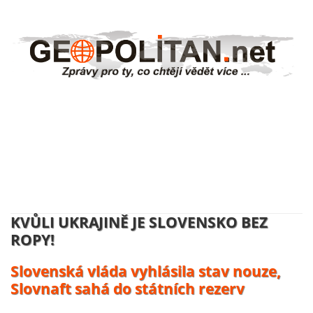
NĚMECKO ZAHAJUJE VÝROBU
UKRAJINSKÝCH DRONŮ:
Volodymyr Zelenskyj se usmívá, účty
platí daňový poplatníci