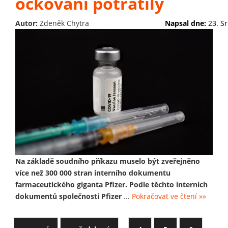
očkování potratily
Autor:
Zdeněk Chytra
Napsal dne:
23. S
Na základě soudního příkazu muselo být zveřejněno
více než 300 000 stran interního dokumentu
farmaceutického giganta Pfizer. Podle těchto interních
dokumentů společnosti Pfizer
...
Pokračovat ve čtení »»