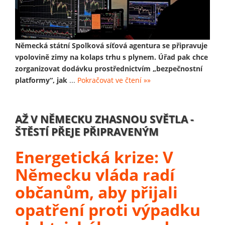
Německá státní Spolková síťová agentura se připravuje
vpolovině zimy na kolaps trhu s plynem. Úřad pak chce
zorganizovat dodávku prostřednictvím „bezpečnostní
platformy“, jak
...
Pokračovat ve čtení »»
AŽ V NĚMECKU ZHASNOU SVĚTLA -
ŠTĚSTÍ PŘEJE PŘIPRAVENÝM
Energetická krize: V
Německu vláda radí
občanům, aby přijali
opatření proti výpadku