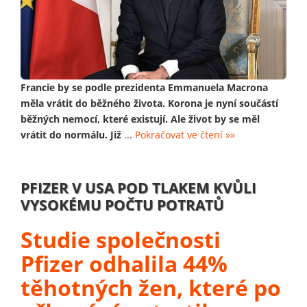
Francie by se podle prezidenta Emmanuela Macrona
měla vrátit do běžného života. Korona je nyní součástí
běžných nemocí, které existují. Ale život by se měl
vrátit do normálu. Již
...
Pokračovat ve čtení »»
PFIZER V USA POD TLAKEM KVŮLI
VYSOKÉMU POČTU POTRATŮ
Studie společnosti
Pfizer odhalila 44%
těhotných žen, které po