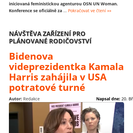
iniciovaná feministickou agenturou OSN UN Woman.
Konference se oficiálně za
...
Pokračovat ve čtení »»
NÁVŠTĚVA ZAŘÍZENÍ PRO
PLÁNOVANÉ RODIČOVSTVÍ
Bidenova
videprezidentka Kamala
Harris zahájila v USA
potratové turné
Autor:
Redakce
Napsal dne:
20. B