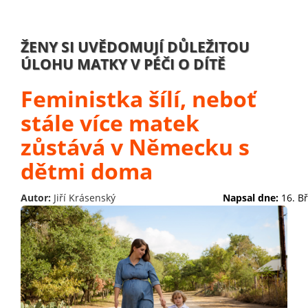
ŽENY SI UVĚDOMUJÍ DŮLEŽITOU
ÚLOHU MATKY V PÉČI O DÍTĚ
Feministka šílí, neboť
stále více matek
zůstává v Německu s
dětmi doma
Autor:
Jiří Krásenský
Napsal dne:
16. B