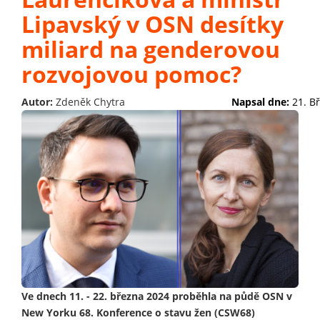
Lipavský v OSN desítky
miliard na genderovou
rozvojovou pomoc?
Autor:
Zdeněk Chytra
Napsal dne:
21. B
Ve dnech 11. - 22. března 2024 proběhla na půdě OSN v
New Yorku 68. Konference o stavu žen (CSW68)