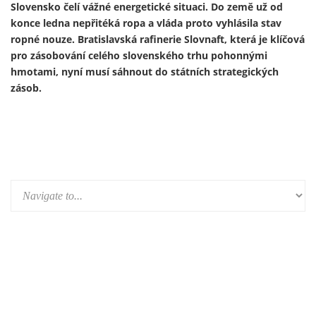
Ukrajinský prezident Volodymyr Zelenskyj 13. února
představil první útočný dron vyrobený v Německu v rámci
nově založeného německo-ukrajinského společného
podniku. Výroba je součástí širší expanze ukrajinského
zbrojního průmyslu do Evropy a je financována především z
prostředků německého obranného rozpočtu a evropských
fondů – tedy především z daní občanů Německa a Evropské
unie.