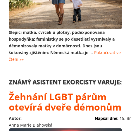
Slepičí matka, cvrček u plotny, podexponovaná
hospodyňka: feministky se po desetiletí vysmívaly a
démonizovaly matky v domácnosti. Dnes jsou
šokovány zjištěním: Německá matka je
...
Pokračovat ve
čtení »»
ZNÁMÝ ASISTENT EXORCISTY VARUJE:
Žehnání LGBT párům
otevírá dveře démonům
Autor:
Napsal dne:
15. B
Anna Marie Blahovská