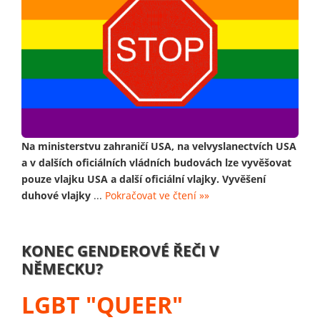
Na ministerstvu zahraničí USA, na velvyslanectvích USA
a v dalších oficiálních vládních budovách lze vyvěšovat
pouze vlajku USA a další oficiální vlajky. Vyvěšení
duhové vlajky
...
Pokračovat ve čtení »»
KONEC GENDEROVÉ ŘEČI V
NĚMECKU?
LGBT "QUEER"