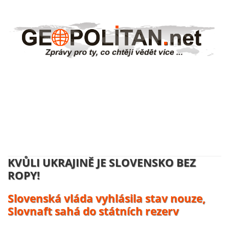
NĚMECKO ZAHAJUJE VÝROBU
UKRAJINSKÝCH DRONŮ:
Volodymyr Zelenskyj se usmívá, účty
platí daňový poplatníci