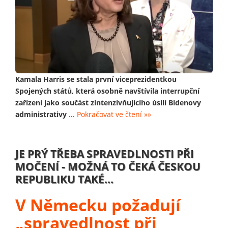
Kamala Harris se stala první viceprezidentkou
Spojených států, která osobně navštívila interrupční
zařízení jako součást zintenzivňujícího úsilí Bidenovy
administrativy
...
Pokračovat ve čtení »»
JE PRÝ TŘEBA SPRAVEDLNOSTI PŘI
MOČENÍ - MOŽNÁ TO ČEKÁ ČESKOU
REPUBLIKU TAKÉ...
V Německu požadují
„spravedlnost při