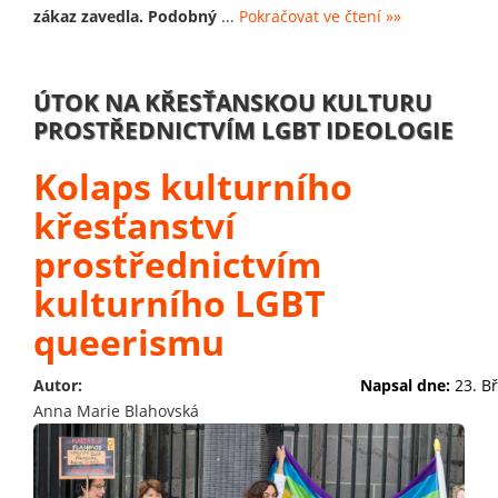
zákaz zavedla. Podobný
...
Pokračovat ve čtení »»
ÚTOK NA KŘESŤANSKOU KULTURU
PROSTŘEDNICTVÍM LGBT IDEOLOGIE
Kolaps kulturního
křesťanství
prostřednictvím
kulturního LGBT
queerismu
Autor:
Napsal dne:
23. B
Anna Marie Blahovská