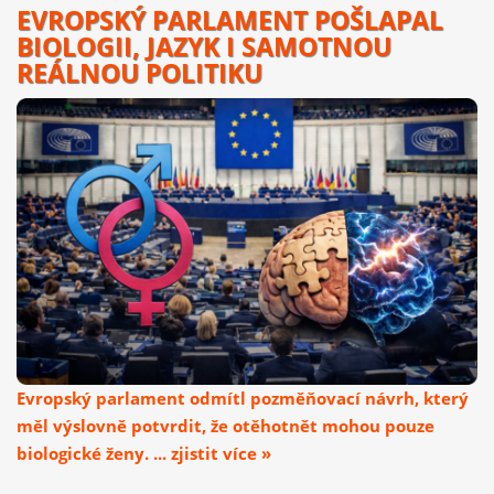
EVROPSKÝ PARLAMENT POŠLAPAL
BIOLOGII, JAZYK I SAMOTNOU
REÁLNOU POLITIKU
Evropský parlament odmítl pozměňovací návrh, který
měl výslovně potvrdit, že otěhotnět mohou pouze
biologické ženy. ... zjistit více »