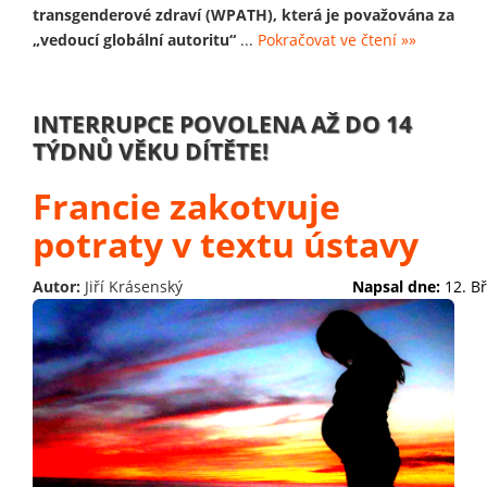
transgenderové zdraví (WPATH), která je považována za
„vedoucí globální autoritu“
...
Pokračovat ve čtení »»
INTERRUPCE POVOLENA AŽ DO 14
TÝDNŮ VĚKU DÍTĚTE!
Francie zakotvuje
potraty v textu ústavy
Autor:
Jiří Krásenský
Napsal dne:
12. B