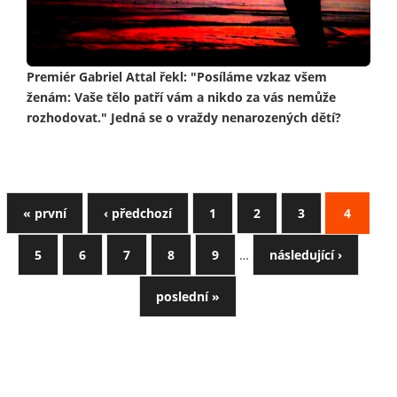
Premiér Gabriel Attal řekl: "Posíláme vzkaz všem
ženám: Vaše tělo patří vám a nikdo za vás nemůže
rozhodovat." Jedná se o vraždy nenarozených dětí?
« první
‹ předchozí
1
2
3
4
5
6
7
8
9
…
následující ›
poslední »