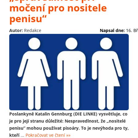
močení pro nositele
penisu“
Autor:
Redakce
Napsal dne:
16. B
Poslankyně Katalin Gennburg (DIE LINKE) vysvětluje, co
je pro její stranu důležité: Nespravedlnost, že „nositelé
penisu“ mohou používat pisoáry. To je nevýhoda pro ty,
kteří
...
Pokračovat ve čtení »»