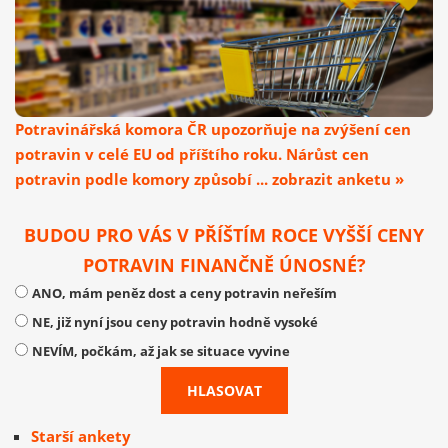
Potravinářská komora ČR upozorňuje na zvýšení cen
potravin v celé EU od příštího roku. Nárůst cen
potravin podle komory způsobí ... zobrazit anketu »
BUDOU PRO VÁS V PŘÍŠTÍM ROCE VYŠŠÍ CENY
POTRAVIN FINANČNĚ ÚNOSNÉ?
ANO, mám peněz dost a ceny potravin neřeším
NE, již nyní jsou ceny potravin hodně vysoké
NEVÍM, počkám, až jak se situace vyvine
Starší ankety