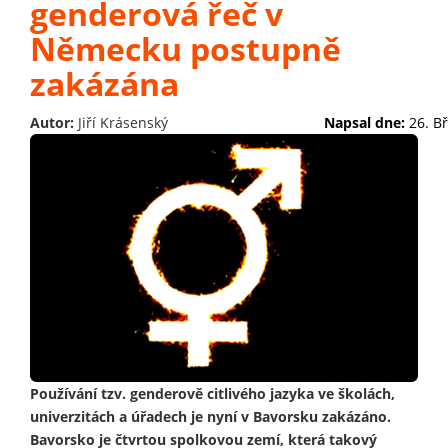
genderová řeč v
Německu postupně
zakázána
Autor:
Jiří Krásenský
Napsal dne:
26. B
Používání tzv. genderově citlivého jazyka ve školách,
univerzitách a úřadech je nyní v Bavorsku zakázáno.
Bavorsko je čtvrtou spolkovou zemí, která takový