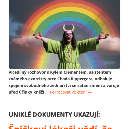
Vícedílný rozhovor s Kylem Clementem, asistentem
známého exorcisty otce Chada Rippergera, odhaluje
spojení svobodného zednářství se satanismem a varuje
před účinky kněží
...
Pokračovat ve čtení »»
UNIKLÉ DOKUMENTY UKAZUJÍ:
Špičkoví lékaři vědí, že