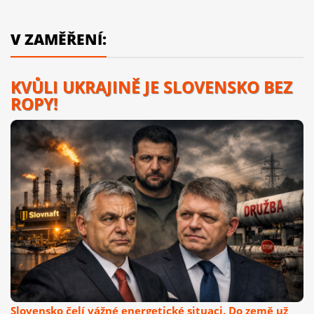
V ZAMĚŘENÍ:
KVŮLI UKRAJINĚ JE SLOVENSKO BEZ
ROPY!
Slovensko čelí vážné energetické situaci. Do země už