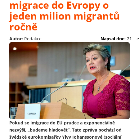
migrace do Evropy o
jeden milion migrantů
ročně
Autor:
Redakce
Napsal dne:
21. L
Pokud se imigrace do EU prudce a exponenciálně
nezvýší, „budeme hladovět“. Tato zpráva pochází od
švédské eurokomisařky Ylvy Johanssonové (sociální