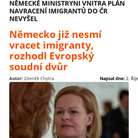
NĚMECKÉ MINISTRYNI VNITRA PLÁN
NAVRACENÍ IMIGRANTŮ DO ČR
NEVYŠEL
Německo již nesmí
vracet imigranty,
rozhodl Evropský
soudní dvůr
Autor:
Zdeněk Chytra
Napsal dne:
2. Ří