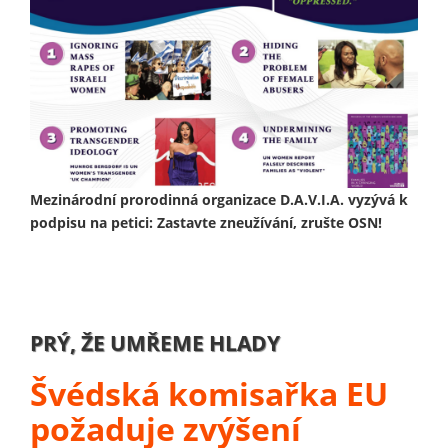
Mezinárodní prorodinná organizace D.A.V.I.A. vyzývá k
podpisu na petici: Zastavte zneužívání, zrušte OSN!
PRÝ, ŽE UMŘEME HLADY
Švédská komisařka EU
požaduje zvýšení