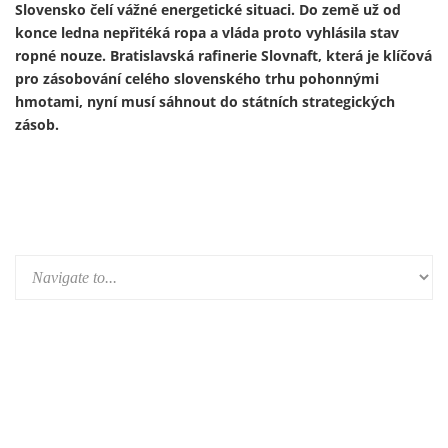
Ukrajinský prezident Volodymyr Zelenskyj 13. února
představil první útočný dron vyrobený v Německu v rámci
nově založeného německo-ukrajinského společného
podniku. Výroba je součástí širší expanze ukrajinského
zbrojního průmyslu do Evropy a je financována především z
prostředků německého obranného rozpočtu a evropských
fondů – tedy především z daní občanů Německa a Evropské
unie.