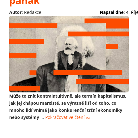
panák
Autor:
Redakce
Napsal dne:
4. Ří
Může to znít kontraintuitivně, ale termín kapitalismus,
jak jej chápou marxisté, se výrazně liší od toho, co
mnoho lidí vnímá jako konkurenční tržní ekonomiky
nebo systémy
...
Pokračovat ve čtení »»