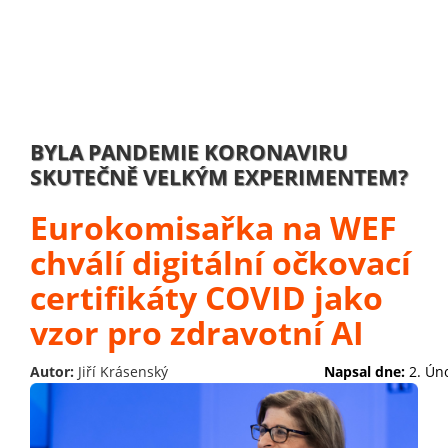
BYLA PANDEMIE KORONAVIRU
SKUTEČNĚ VELKÝM EXPERIMENTEM?
Eurokomisařka na WEF
chválí digitální očkovací
certifikáty COVID jako
vzor pro zdravotní AI
Autor:
Jiří Krásenský
Napsal dne:
2. Ún