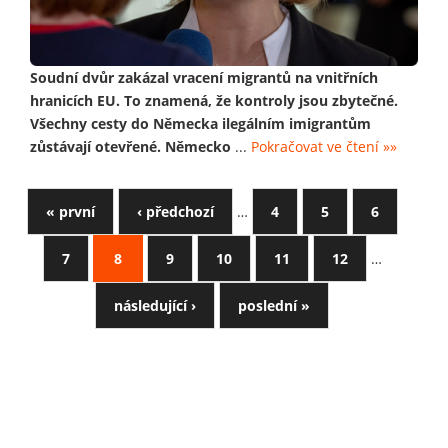
Soudní dvůr zakázal vracení migrantů na vnitřních
hranicích EU. To znamená, že kontroly jsou zbytečné.
Všechny cesty do Německa ilegálním imigrantům
zůstávají otevřené. Německo
...
Pokračovat ve čtení »»
« první
‹ předchozí
…
4
5
6
7
8
9
10
11
12
…
následující ›
poslední »