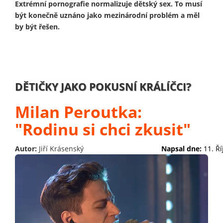
Extrémní pornografie normalizuje dětský sex. To musí
být konečně uznáno jako mezinárodní problém a měl
by být řešen.
DĚTIČKY JAKO POKUSNÍ KRÁLÍČCI?
Milan Peroutka:
"Rodinu si chci zkusit"
Autor:
Jiří Krásenský
Napsal dne:
11. Ř