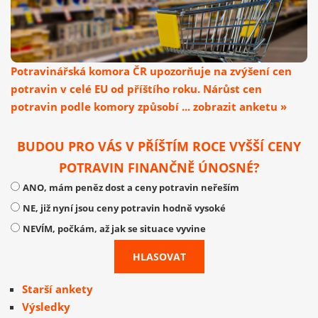
Potravinářská komora ČR upozorňuje na zvýšení cen
potravin v celé EU od příštího roku. Nárůst cen
potravin podle komory způsobí ... zobrazit anketu »
BUDOU PRO VÁS V PŘÍŠTÍM ROCE VYŠŠÍ CENY
POTRAVIN FINANČNĚ ÚNOSNÉ?
ANO, mám peněz dost a ceny potravin neřeším
NE, již nyní jsou ceny potravin hodně vysoké
NEVÍM, počkám, až jak se situace vyvine
Starší ankety
Výsledky