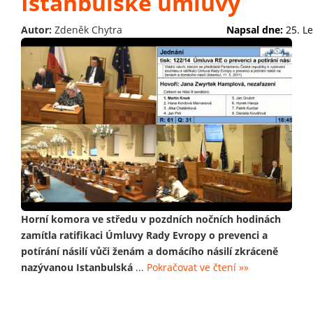
Istanbulské úmluvy
Autor:
Zdeněk Chytra
Napsal dne:
25. L
Horní komora ve středu v pozdních nočních hodinách
zamítla ratifikaci Úmluvy Rady Evropy o prevenci a
potírání násilí vůči ženám a domácího násilí zkráceně
nazývanou Istanbulská
...
Pokračovat ve čtení »»