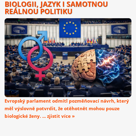
BIOLOGII, JAZYK I SAMOTNOU
REÁLNOU POLITIKU
Evropský parlament odmítl pozměňovací návrh, který
měl výslovně potvrdit, že otěhotnět mohou pouze
biologické ženy. ... zjistit více »