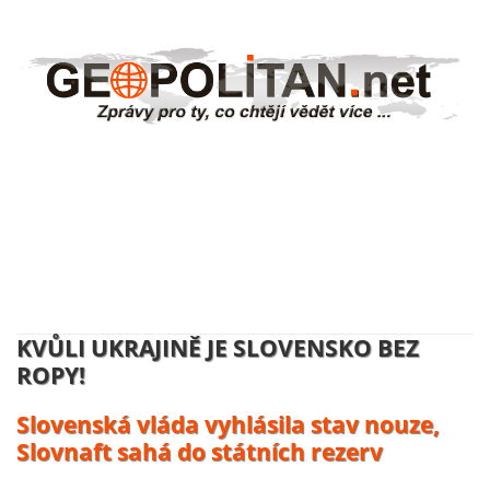
NĚMECKO ZAHAJUJE VÝROBU
UKRAJINSKÝCH DRONŮ:
Volodymyr Zelenskyj se usmívá, účty
platí daňový poplatníci