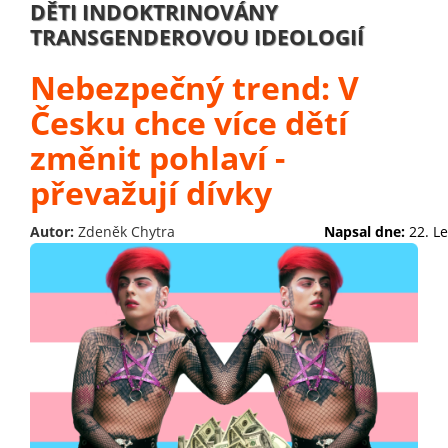
DĚTI INDOKTRINOVÁNY
TRANSGENDEROVOU IDEOLOGIÍ
Nebezpečný trend: V
Česku chce více dětí
změnit pohlaví -
převažují dívky
Autor:
Zdeněk Chytra
Napsal dne:
22. L