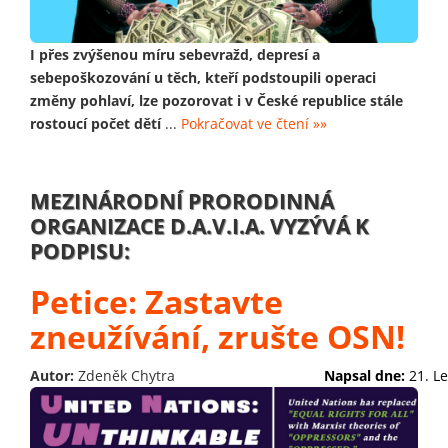
I přes zvýšenou míru sebevražd, depresí a
sebepoškozování u těch, kteří podstoupili operaci
změny pohlaví, lze pozorovat i v České republice stále
rostoucí počet dětí
...
Pokračovat ve čtení »»
MEZINÁRODNÍ PRORODINNÁ
ORGANIZACE D.A.V.I.A. VYZÝVÁ K
PODPISU:
Petice: Zastavte
zneužívání, zrušte OSN!
Autor:
Zdeněk Chytra
Napsal dne:
21. L