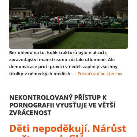
Bez ohledu na to, kolik traktorů bylo v ulicích,
zpravodajství mainstreamu zůstalo utlumené. Ale
demonstrace proti pravici v neděli zaplnily všechny
titulky v německých médiích.
...
Pokračovat ve čtení »»
NEKONTROLOVANÝ PŘÍSTUP K
PORNOGRAFII VYUSŤUJE VE VĚTŠÍ
ZVRÁCENOST
Děti nepoděkují. Nárůst